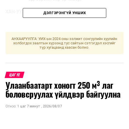
ХАН-УУЛ ДҮҮРЭГ
ДЭЛГЭРЭНГҮЙ УНШИХ
⏱ 11:00-17:00 цагт:
10-р хороо Хурд
интернэйшнл ХХК, Хурд групп /Грийт голд
стар констракшн/, Уурын зуух, хуучин
АНХААРУУЛГА: УИХ-ын 2024 оны ээлжит сонгуулийн хуулийн
холбогдох заалтын хүрээнд тус сайтын сэтгэгдэл хэсгийг
Нисэхийн цагаан хаалга орчмоор,
түр хугацаанд хаасан болно.
СОНГИНОХАЙРХАН ДҮҮРЭГ
⏱ 11:00-18:00 цагт:
25-р хороо Одонтын
ЦАГ ҮЕ
25 Т-12-р гудамжууд, Ди Энд Юу ХХК
Улаанбаатарт хоногт 250 м³ лаг
болон ойр орчмоор,
боловсруулах үйлдвэр байгуулна
НАЛАЙХ ДҮҮРЭГ
Огноо:
1 цаг 7 минут
,
2026/08/07
⏱ 11:00-18:00 цагт:
6-р хороо Тэрэлж,
Горхийн байгалийн цогцолбор газрын
жуулчны баазууд, айл өрхүүд, Баяка трейд,