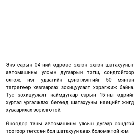
Энэ сарын 04-ний өдрөөс эхлэн эхлэн шатахууныг
автомашины улсын дугаарын тэгш, сондгойгоор
олгож, нэг удаагийн цэнэглэлтийг 50 мянган
төгрөгөөр хязгаарлах зохицуулалт хэрэгжиж байна.
Тус зохицуулалт наймдугаар сарын 15-ны өдрийг
хүртэл үргэлжлэх бөгөөд шатахууны нөөцийг жигд
хуваарилах зорилготой.
Өнөөдөр таны автомашины улсын дугаар сондгой
тоогоор төгссөн бол шатахуун авах боломжтой юм.