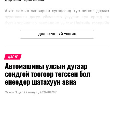
эрчим хүч үйлдвэрлэдэг.
Авто замын засварын хугацаанд тус чиглэл дараах
Ийнхүү лаг хатаах, шатаах технологийг лагийн
зураглалын дагуу үйлчилгээ үзүүлэх тул иргэд та
эзлэхүүнийг бууруулахын зэрэгцээ эрчим хүч
бүхэн зорчилтоо төлөвлөнө үү
гэж Нийтийн тээврийн
үйлдвэрлэх, нөөцийг дахин ашиглах чиглэлээр олон
бодлогын газраас мэдээллээ.
улсад өргөн ашиглаж байна.
ДЭЛГЭРЭНГҮЙ УНШИХ
ЦАГ ҮЕ
Автомашины улсын дугаар
сондгой тоогоор төгссөн бол
өнөөдөр шатахуун авна
Огноо:
3 цаг 27 минут
,
2026/08/07