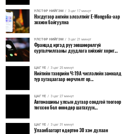
УЛСТӨР НИЙГЭМ
3 цаг 17 минут
Нэгдүгээр ангийн элсэлтийг E-Mongolia-аар
зохион байгуулна
УЛСТӨР НИЙГЭМ
3 цаг 21 минут
Францад иргэд рүү зөвшөөрөлгүй
сурталчилгааны дуудлага хийхийг хориг...
ЦАГ ҮЕ
3 цаг 25 минут
Нийтийн тээврийн Ч:19А чиглэлийн замналд
түр хугацаагаар өөрчлөлт ор...
ЦАГ ҮЕ
3 цаг 27 минут
Автомашины улсын дугаар сондгой тоогоор
төгссөн бол өнөөдөр шатахуун...
ЦАГ ҮЕ
3 цаг 31 минут
Улаанбаатарт өдөртөө 30 хэм дулаан