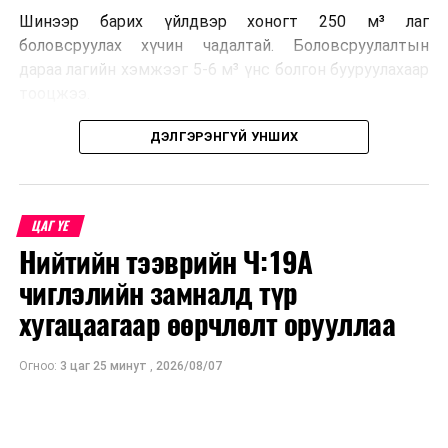
аваар саатлаас шалтгаалан хуваарьт өөрчлөлт орох
Шинээр барих үйлдвэр хоногт 250 м³ лаг
магадлалтай ба өөрчлөгдсөн тохиолдолд УБЦТС
боловсруулах хүчин чадалтай. Боловсруулалтын
ТӨХК-тай байгуулсан гэрээнд бүртгэлтэй утсаар
дараа лагийн хэмжээг 5-6 м³ үнс болгон бууруулахаар
холбогдож ААН, үйлдвэр, компаниудад мэдээлэх
тооцжээ.
болно.
Төслийн техник, эдийн засгийн үндэслэлийг
ДЭЛГЭРЭНГҮЙ УНШИХ
Засварын ажлыг тухайн тоноглолыг хүчдэлээс бүрэн
боловсруулж дууссан бөгөөд Барилга хөгжлийн
чөлөөлсний дараа хийдэг нөхцөл байдлыг харгалзан
төвийн 2025 оны долоодугаар сарын 22-ны өдрийн
үзэж хэрэглээгээ түр зохицуулан, хүлээцтэй
магадлалын ерөнхий дүгнэлтээр баталгаажуулсан
ЦАГ ҮЕ
хандахыг хэрэглэгч Та бүхнээс хүсье.
байна.
Нийтийн тээврийн Ч:19А
Цахим үйлчилгээ:
http://my.tog.mn
Мөн Нийслэлийн иргэдийн Төлөөлөгчдийн Хурлын
чиглэлийн замналд түр
Мэдээлэл, лавлагаа авах утас:
70047004
2025 оны 25/01 дүгээр тогтоолоор баталсан “Төр,
хугацаагаар өөрчлөлт орууллаа
хувийн хэвшлийн түншлэлээр нийслэлд хэрэгжүүлэх
төслийн жагсаалт”-д лаг хатааж, шатаах үйлдвэр
УНШСАН:
6476
Огноо:
3 цаг 25 минут
,
2026/08/07
барих төслийг төр, хувийн хэвшлийн түншлэлийн
ДАРААХ МЭДЭЭ
хэлбэрээр хэрэгжүүлэхээр тусгажээ.
“Сарьдагийн хийд” үзэсгэлэн маргааш нээлтээ хийнэ
ӨМНӨХ МЭДЭЭ
Лаг хатаах, шатаах технологи нь бохир ус цэвэрлэх