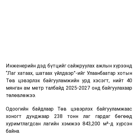
Линдингхана, Их Биндэр хайрхан, Иргэн
Оюунсүрэн, Цэрэндорж, Мөнхжаргал,
Төгөлдөр, Отгонбаяр, Лхагвасүрэн,
Стройка, Юнител, Гюүдэн хаус, Ном, Өндөр
улаан, Эмина, Немо смарт, Болор, Гарьдын
шилтгээн, Баяр импекс, Минжин хүүхдийн
зуслан, Алтай травель, Монгол алт, Лайт
саунд, Тэлмэн кэмп, Дүнхэн-Уул, Өнөр
жуулчин, Ламиран дацан, Жавхлант, Мөнх
Инженерийн дэд бүтцийг сайжруулах ажлын хүрээнд
ариун ундарга, Тахилга, Тэнгэрийн илч, Сан
“Лаг хатаах, шатаах үйлдвэр”-ийг Улаанбаатар хотын
жуулчин, Мөнх хөх тэнгэр, Тэрэлж
Төв цэвэрлэх байгууламжийн урд хэсэгт, нийт 40
жуулчин, Тэнгэр алтай травель, УБ-2,
мянган ам метр талбайд 2025-2027 онд байгуулахаар
Гацуурт, Эрдэнэ сумын ЗД, Жигмэдсанжаа,
төлөвлөжээ.
Талын сондор ХХК-ууд болон эдгээрийн
ойр орчмоор.
Одоогийн байдлаар Төв цэвэрлэх байгууламжаас
хоногт дунджаар 238 тонн лаг гардаг бөгөөд
Цахилгаан эрчим хүчээр түр хязгаарлагдах
хуримтлагдсан лагийн хэмжээ 843,200 м³-д хүрсэн
хэрэглэгчдийг байршлаар нь баримжаалан жагсааж
байна.
байгааг анхаарна уу. Цаг агаарын болон болзошгүй