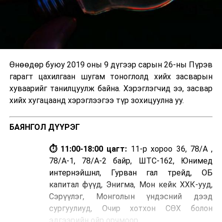
Өнөөдөр буюу 2019 оны 9 дүгээр сарын 26-ны Пүрэв
гарагт цахилгаан шугам тоноглолд хийх засварын
хуваарийг танилцуулж байна. Хэрэглэгчид ээ, засвар
хийх хугацаанд хэрэглээгээ түр зохицуулна уу.
БАЯНГОЛ ДҮҮРЭГ
⏱ 11:00-18:00 цагт:
11-р хороо 36, 78/А ,
78/А-1, 78/А-2 байр, ШТС-162, Юнимед
интернэйшнл, Гурван гал трейд, ОБ
капитал фүүд, Энигма, Мон кейк ХХК-ууд,
Сэрүүлэг, Монголын үндэсний дээд
сургуулиуд, Очир хотхон СӨХ болон
эдгээрийн ойр орчмоор,