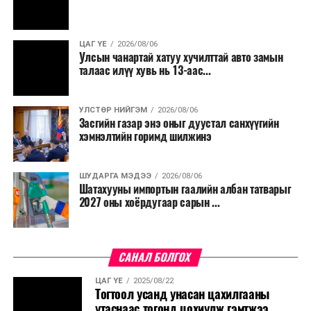
ЦАГ ҮЕ
2026/08/06
Улсын чанартай хатуу хучилттай авто замын
талаас илүү хувь нь 13-аас...
УЛСТӨР НИЙГЭМ
2026/08/06
Засгийн газар энэ оныг дуустал санхүүгийн
хэмнэлтийн горимд шилжинэ
ШУДАРГА МЭДЭЭ
2026/08/06
Шатахууны импортын гаалийн албан татварыг
2027 оны хоёрдугаар сарын ...
САНАЛ БОЛГОХ
ЦАГ ҮЕ
2025/08/22
Тогтоол усанд унасан цахилгааны
утаснаас тогонд цохиулж гэмтжээ