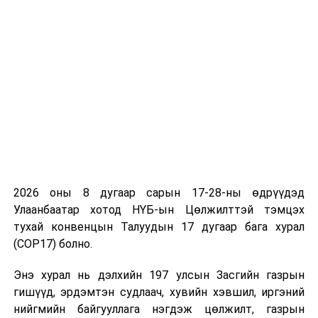
Д.Кёкүшюзанбатбаяр нарт холбогдох шүүх хурал дахин
хойшиллоо
ӨМНӨХ МЭДЭЭ
ОХУ-ын ЗХЖШ-ын даргыг хүлээн авч уулзав
2026 оны 8 дугаар сарын 17-28-ны өдрүүдэд
Улаанбаатар хотод НҮБ-ын Цөлжилттэй тэмцэх
тухай конвенцын Талуудын 17 дугаар бага хурал
(COP17) болно.
Энэ хурал нь дэлхийн 197 улсын Засгийн газрын
гишүүд, эрдэмтэн судлаач, хувийн хэвшил, иргэний
нийгмийн байгууллага нэгдэж цөлжилт, газрын