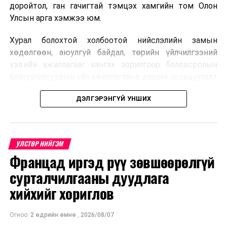
доройтол, ган гачигтай тэмцэх хамгийн том Олон
Улсын арга хэмжээ юм.
Хурал болохтой холбоотой нийслэлийн замын
хөдөлгөөн, аюулгүй байдал, төрийн үйлчилгээний
хэвийн ажиллагааг хангах зорилгоор боловсролын
байгууллагуудын үйл ажиллагаанд дараах зохицуулалт
хэрэгжүүлэхээр болжээ .
ДЭЛГЭРЭНГҮЙ УНШИХ
Цэцэрлэгийн бүртгэл
2026 оны 8 дугаар сарын 10–23-ны өдрүүдэд
УЛСТӨР НИЙГЭМ
E-Mongolia системээр бүртгэнэ.
Францад иргэд рүү зөвшөөрөлгүй
Нэгдүгээр ангийн элсэлт
сурталчилгааны дуудлага
хийхийг хориглов
2026 оны 8 дугаар сарын 17–28-ны өдрүүдэд
E-Mongolia системээр бүртгэнэ.
Огноо:
2 өдрийн өмнө
,
2026/08/07
Энэ хугацаанд хүүхэд бүртгэх дэмжлэгийн баг