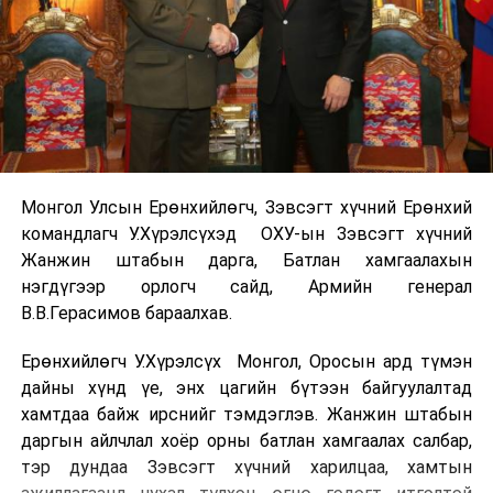
Монгол Улсын Ерөнхийлөгч, Зэвсэгт хүчний Ерөнхий
командлагч У.Хүрэлсүхэд ОХУ-ын Зэвсэгт хүчний
Жанжин штабын дарга, Батлан хамгаалахын
нэгдүгээр орлогч сайд, Армийн генерал
В.В.Герасимов бараалхав.
Ерөнхийлөгч У.Хүрэлсүх Монгол, Оросын ард түмэн
дайны хүнд үе, энх цагийн бүтээн байгуулалтад
хамтдаа байж ирснийг тэмдэглэв. Жанжин штабын
даргын айлчлал хоёр орны батлан хамгаалах салбар,
тэр дундаа Зэвсэгт хүчний харилцаа, хамтын