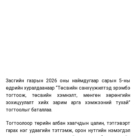
Хуулийг зөрчиж дуудлага хийсэн хувь хүнийг нэг
дуудлага тутамд 75 мянга хүртэлх евро, аж ахуйн
нэгжийг 375 мянга хүртэлх еврогоор торгох
боломжтой. Харин хэрэглэгч өөрөө зөвшөөрсөн,
эсвэл тухайн компанитай өмнө нь гэрээний
харилцаатай бөгөөд шинэ үйлчилгээ санал болгож
буй тохиолдолд хориг үйлчлэхгүй. Иргэд
зөвшөөрөлгүй дуудлагын талаар төрийн цахим
хуудсаар мэдээлэх боломжтой.
Засгийн газрын 2026 оны наймдугаар сарын 5-ны
Шинэ хууль Францын зах зээлд үйлчилдэг гадаадын
өдрийн хуралдаанаар “Төсвийн санхүүжилтэд эрэмбэ
дуудлагын төвүүдэд нөлөөлөхөөр байна. Тухайлбал,
тогтоож, төсвийн хэмнэлт, мөнгөн хөрөнгийн
Мароккогийн дуудлагын төвүүдийн орлогын 80 гаруй
зохицуулалт хийх зарим арга хэмжээний тухай”
хувь Францын зах зээлээс бүрддэг бөгөөд тус улсын
тогтоолыг баталлаа.
40–50 мянган ажлын байр эрсдэлд орж болзошгүйг
Мароккогийн хөдөлмөр эрхлэлтийн сайд мэдэгджээ.
Тогтоолоор төрийн албан хаагчдын цалин, тэтгэвэрт
гарах нэг удаагийн тэтгэмж, орон нутгийн нэмэгдэл