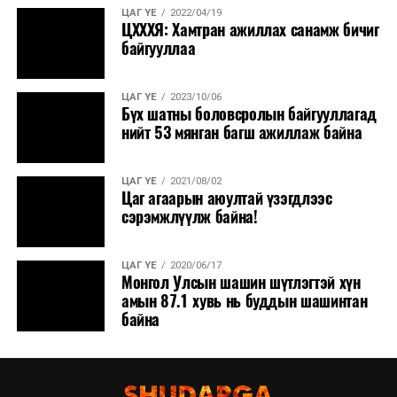
ЦАГ ҮЕ
2022/04/19
ЦХХХЯ: Хамтран ажиллах санамж бичиг
байгууллаа
ЦАГ ҮЕ
2023/10/06
Бүх шатны боловсролын байгууллагад
нийт 53 мянган багш ажиллаж байна
ЦАГ ҮЕ
2021/08/02
Цаг агаарын аюултай үзэгдлээс
сэрэмжлүүлж байна!
ЦАГ ҮЕ
2020/06/17
Монгол Улсын шашин шүтлэгтэй хүн
амын 87.1 хувь нь буддын шашинтан
байна