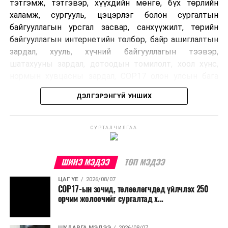
тэтгэмж, тэтгэвэр, хүүхдийн мөнгө, бүх төрлийн
халамж, сургууль, цэцэрлэг болон сургалтын
байгууллагын урсгал засвар, санхүүжилт, төрийн
байгууллагын интернетийн төлбөр, байр ашиглалтын
зардал, хууль, хүчний байгууллагын тээвэр,
шатахууны зардал, дотоодын томилолт, хоол хүнс,
нормын хувцасны зардал, COP17 олон улсын бага
хурлын зардал, Засгийн газрын өр, орон нутгийн нөөц
ДЭЛГЭРЭНГҮЙ УНШИХ
хөрөнгийн санхүүжилтийг хэвийн үргэлжлүүлэхээр
шийдвэрлэжээ.
СУРТАЛЧИЛГАА
Харин дараах зардлыг хязгаарлахаар болсон байна.
Үүнд:
ШИНЭ МЭДЭЭ
ТОП МЭДЭЭ
Олон улсын болон Засгийн газрын
ЦАГ ҮЕ
2026/08/07
шийдвэртэйгээс бусад хурал, зөвлөгөөн, ой,
COP17-ын зочид, төлөөлөгчдөд үйлчлэх 250
тэмдэглэлт өдөр, найр наадам, соёлын арга
орчим жолоочийг сургалтад х...
хэмжээ;
Урьдчилан төлөвлөсөн төрийн өндөр албан
ШУДАРГА МЭДЭЭ
2026/08/07