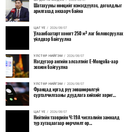
Шатахууны нөөцийг нэмэгдүүлэх, доголдлыг
тушаалтны томилолтоос бусад гадаад
арилгахад анхаарч байна
томилолт, гадаадын зочин хүлээн авах зардал;
Зайлшгүй шаардлагагүй тоног төхөөрөмж,
ЦАГ ҮЕ
2026/08/07
тавилга, автомашин худалдан авах;
Улаанбаатарт хоногт 250 м³ лаг боловсруулах
үйлдвэр байгуулна
Батлан хамгаалах, хууль зүйн салбараас бусад
сургалт, дадлага;
УЛСТӨР НИЙГЭМ
2026/08/07
Хуулиар заавал мэдээлэхээс бусад кино,
Нэгдүгээр ангийн элсэлтийг E-Mongolia-аар
контент, хэвлэлийн зардал;
зохион байгуулна
Заавал олгохоос бусад тэтгэмж, урамшуулал.
УЛСТӨР НИЙГЭМ
2026/08/07
Санхүүгийн хэмнэлтийн горимыг 2026 оны
Францад иргэд рүү зөвшөөрөлгүй
арванхоёрдугаар сарын 31 хүртэл мөрдөнө. Харин
сурталчилгааны дуудлага хийхийг хориг...
эрүүл мэндийн салбар уг хэмнэлтийн горимд
хамрагдахгүй бөгөөд цэцэрлэг, сургуулийн хүүхдийн
ЦАГ ҮЕ
2026/08/07
эрт илрүүлэг, вакцинжуулалт, томуу, томуу төст
Нийтийн тээврийн Ч:19А чиглэлийн замналд
өвчний эсрэг арга хэмжээ зэрэг зайлшгүй
түр хугацаагаар өөрчлөлт ор...
шаардлагатай ажлууд төлөвлөгөөний дагуу