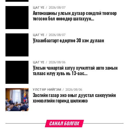
үргэлжилнэ гэж Ерөнхий сайд Н.Учрал онцоллоо.
ЦАГ ҮЕ
2026/08/07
Автомашины улсын дугаар сондгой тоогоор
Мөн бүх шатны төсвийн ерөнхийлөн захирагч нарт
төгссөн бол өнөөдөр шатахуун...
салбар бүрдээ урсгал зардлыг 20 хувиар бууруулах,
нөхөн томилгоо хийхгүй байх, аялал, амралт, зугаалга,
ЦАГ ҮЕ
2026/08/07
хамт олны урлаг, спортын арга хэмжээг зохион
Улаанбаатарт өдөртөө 30 хэм дулаан
байгуулахгүй байх, төрийн албанд шинэ орон тоо бий
болгохгүй байх, эрчим хүчний хэрэглээг хэмнэх, хурал,
сургалтыг цахим хэлбэрт шилжүүлэх, төрийн албан
ЦАГ ҮЕ
2026/08/06
хаагчдыг зарим өдрүүдэд цахимаар ажиллуулах арга
Улсын чанартай хатуу хучилттай авто замын
хэмжээг үргэлжлүүлэхийг үүрэг болголоо.
талаас илүү хувь нь 13-аас...
Төсвийн сахилга бат сайжирч, эдийн засгийн нөхцөл
УЛСТӨР НИЙГЭМ
2026/08/06
байдал хэвийн болсон тохиолдолд эдгээр
Засгийн газар энэ оныг дуустал санхүүгийн
хязгаарлалтыг үе шаттайгаар сулруулах юм.
хэмнэлтийн горимд шилжинэ
САНАЛ БОЛГОХ