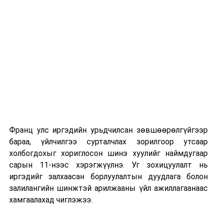
сургуулиуд дээр ажиллахгүй.
Их, дээд сургуулийн хичээл
2026 оны 9 дүгээр сарын 1-нээс цахимаар
эхэлнэ.
2026 оны 9 дүгээр сарын 14-нөөс танхимаар
үргэлжилнэ.
Оюутны дотуур байр
Франц улс иргэдийн урьдчилсан зөвшөөрөлгүйгээр
2026 оны 9 дүгээр сарын 13-наас оюутнуудыг
бараа, үйлчилгээ сурталчлах зорилгоор утсаар
дотуур байранд оруулж эхэлнэ.
холбогдохыг хориглосон шинэ хуулийг наймдугаар
Сургууль, цэцэрлэгийн үйл ажиллагааны
сарын 11-нээс хэрэгжүүлнэ. Уг зохицуулалт нь
зохицуулалт
иргэдийг залхаасан борлуулалтын дуудлага болон
залилангийн шинжтэй арилжааны үйл ажиллагаанаас
2026 оны 8 дугаар сарын 17–28-ны өдрүүдэд
хамгаалахад чиглэжээ.
нийслэлийн бүх сургууль, цэцэрлэгт ажлын