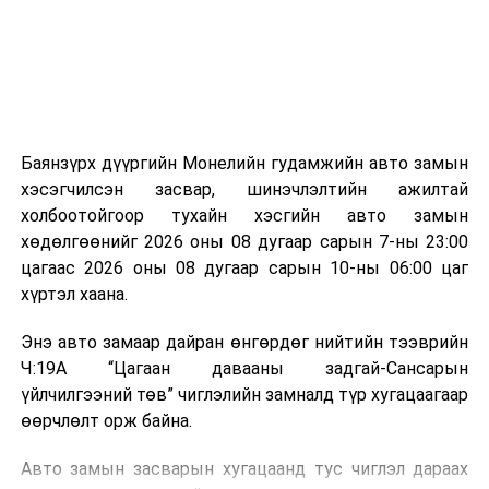
зориулалттай. Лагийг өндөр температурт шатааснаар
эзлэхүүн нь 90 хүртэл хувиар буурч, бактери, вирус
болон бусад өвчин үүсгэгч бичил биетнийг устгах
боломжтой.
Түүнчлэн шаталтын явцад үүсэх дулааныг цахилгаан
болон дулааны эрчим хүч үйлдвэрлэхэд ашиглаж
Баянзүрх дүүргийн Монелийн гудамжийн авто замын
болдог. Зарим технологийн хувьд шаталтын дараа
хэсэгчилсэн засвар, шинэчлэлтийн ажилтай
үлдэх үнснээс фосфор зэрэг ашигт эрдсийг сэргээн
холбоотойгоор тухайн хэсгийн авто замын
авах боломжтой аж.
хөдөлгөөнийг 2026 оны 08 дугаар сарын 7-ны 23:00
цагаас 2026 оны 08 дугаар сарын 10-ны 06:00 цаг
Япон, Герман, Швейцар, Нидерланд, Өмнөд Солонгос
хүртэл хаана.
зэрэг улс лаг хатаах, шатаах технологийг ашиглаж
байна. Тухайлбал, Германд лаг шатаах үйлдвэрээс
Энэ авто замаар дайран өнгөрдөг нийтийн тээврийн
гарсан үнснээс фосфор сэргээн авах технологи
Ч:19А “Цагаан давааны задгай-Сансарын
ашигладаг бол Нидерландад төвлөрсөн лаг
үйлчилгээний төв” чиглэлийн замналд түр хугацаагаар
боловсруулах үйлдвэрүүдээр дулаан, цахилгаан
өөрчлөлт орж байна.
эрчим хүч үйлдвэрлэдэг.
Авто замын засварын хугацаанд тус чиглэл дараах