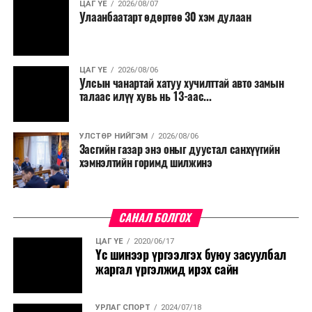
ЦАГ ҮЕ
2026/08/07
Улаанбаатарт өдөртөө 30 хэм дулаан
ЦАГ ҮЕ
2026/08/06
Улсын чанартай хатуу хучилттай авто замын
талаас илүү хувь нь 13-аас...
УЛСТӨР НИЙГЭМ
2026/08/06
Засгийн газар энэ оныг дуустал санхүүгийн
хэмнэлтийн горимд шилжинэ
САНАЛ БОЛГОХ
ЦАГ ҮЕ
2020/06/17
Үс шинээр үргээлгэх буюу засуулбал
жаргал үргэлжид ирэх сайн
УРЛАГ СПОРТ
2024/07/18