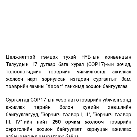
Цөлжилттэй тэмцэх тухай НҮБ-ын конвенцын
Талуудын 17 дугаар бага хурал (COP17)-ын зочид,
төлөөлөгчдийн тээврийн үйлчилгээнд ажиллах
жолооч нарт зориулсан нэгдсэн сургалтыг Зам,
тээврийн яамны “Хөсөг” танхимд зохион байгууллаа.
Сургалтад COP17-ын үеэр автотээврийн үйлчилгээнд
ажиллах төрийн болон хувийн хэвшлийн
байгууллагууд, “Зорчигч тээвэр I, II”, “Зорчигч тээвэр
III, IV”-ийн нийт
250 орчим жолооч
, тээврийн
хэрэгслийн зохион байгуулалт хариуцан ажиллах
албан хаагчид хамрагдаж байна.