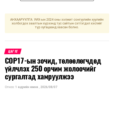
АНХААРУУЛГА: УИХ-ын 2024 оны ээлжит сонгуулийн хуулийн
холбогдох заалтын хүрээнд тус сайтын сэтгэгдэл хэсгийг
УНШСАН:
2927
түр хугацаанд хаасан болно.
ДАРААХ МЭДЭЭ
Мэндчилгээ
ӨМНӨХ МЭДЭЭ
Шахмал түлшийг 128 цэгээр борлуулж эхэллээ
ЦАГ ҮЕ
COP17-ын зочид, төлөөлөгчдөд
үйлчлэх 250 орчим жолоочийг
сургалтад хамруулжээ
Огноо:
1 өдрийн өмнө
,
2026/08/07