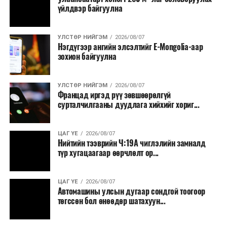
үйлдвэр байгуулна
УЛСТӨР НИЙГЭМ
2026/08/07
Нэгдүгээр ангийн элсэлтийг E-Mongolia-аар
зохион байгуулна
УЛСТӨР НИЙГЭМ
2026/08/07
Францад иргэд рүү зөвшөөрөлгүй
сурталчилгааны дуудлага хийхийг хориг...
ЦАГ ҮЕ
2026/08/07
Нийтийн тээврийн Ч:19А чиглэлийн замналд
түр хугацаагаар өөрчлөлт ор...
ЦАГ ҮЕ
2026/08/07
Автомашины улсын дугаар сондгой тоогоор
төгссөн бол өнөөдөр шатахуун...