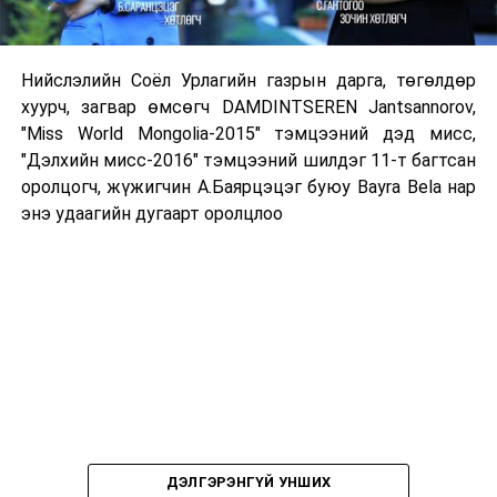
Нийслэлийн Соёл Урлагийн газрын дарга, төгөлдөр
хуурч, загвар өмсөгч
DAMDINTSEREN Jantsannorov,
"Miss World Mongolia-2015" тэмцээний дэд мисс,
"Дэлхийн мисс-2016" тэмцээний шилдэг 11-т багтсан
оролцогч, жүжигчин А.Баярцэцэг буюу
Bayra Bela нар
энэ удаагийн дугаарт оролцлоо
ДЭЛГЭРЭНГҮЙ УНШИХ