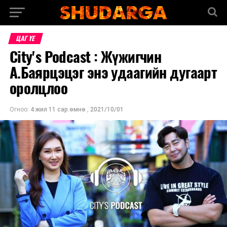
ЦАГ ҮЕ
City's Podcast : Жүжигчин
А.Баярцэцэг энэ удаагийн дугаарт
оролцлоо
Огноо:
4 жил 11 сар.өмнө
,
2021/10/01