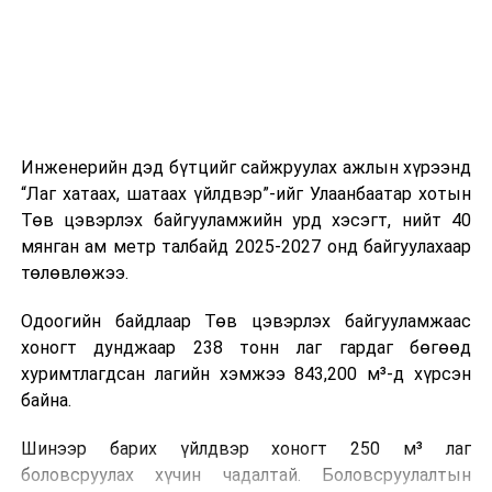
ажиллагааны чиглэлээр жолооч нарыг сургалт, арга
зүйгээр хангаж байна.
Мөн зам тээврийн осол, саатал болон бусад эрсдэл,
онцгой нөхцөл үүссэн үед авах арга хэмжээ, ачаалал
ихтэй нөхцөлд тайван, зөв, шуурхай шийдвэр гаргах,
Инженерийн дэд бүтцийг сайжруулах ажлын хүрээнд
өдөр тутмын ажлын бэлэн байдлыг хангах зэрэг
“Лаг хатаах, шатаах үйлдвэр”-ийг Улаанбаатар хотын
практик ур чадварыг сургалтын хөтөлбөрт тусгажээ.
Төв цэвэрлэх байгууламжийн урд хэсэгт, нийт 40
мянган ам метр талбайд 2025-2027 онд байгуулахаар
Сургалтыг танилцуулах лекц, асуулт-хариулт,
төлөвлөжээ.
жишээнд суурилсан сургалт, багаар ажиллах дасгал,
маршрут болон тээвэрлэлтийн урсгалын зураглалтай
Одоогийн байдлаар Төв цэвэрлэх байгууламжаас
танилцах, онцгой нөхцөлд ажиллах дадлага зэрэг
хоногт дунджаар 238 тонн лаг гардаг бөгөөд
онол, практик хосолсон хэлбэрээр зохион байгуулж
хуримтлагдсан лагийн хэмжээ 843,200 м³-д хүрсэн
байна.
байна.
Сургалтын үеэр COP17 олон улсын бага хурлыг
Шинээр барих үйлдвэр хоногт 250 м³ лаг
зохион байгуулах Үндэсний хорооны Ажлын алба,
боловсруулах хүчин чадалтай. Боловсруулалтын
Нийслэлийн тээврийн газар, Автотээврийн үндэсний