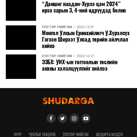
“Даншиг наадам-Хүрээ цам 2024”
ирэх сарын 3, 4-ний өдрүүдэд болно
УЛСТӨР НИЙГЭМ
2025/12/01
Монгол Улсын Ерөнхийлөгч У.Хүрэлсүх
Гэгээн Ширээт Улсад төрийн айлчлал
хийнэ
УЛСТӨР НИЙГЭМ
2024/12/27
ЭЗБХ: УИХ-ын тогтоолын төслийн
анхны хэлэлцүүлгийг хийлээ
НҮҮР
ЧУХЛЫГ ОНЦЛОВ
УЛСТӨР НИЙГЭМ
ШУДАРГА МЭДЭЭ