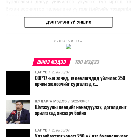
Ийнхүү лаг хатаах, шатаах технологийг лагийн
зураглалын дагуу үйлчилгээ үзүүлэх тул иргэд та
эзлэхүүнийг бууруулахын зэрэгцээ эрчим хүч
бүхэн зорчилтоо төлөвлөнө үү
гэж Нийтийн тээврийн
үйлдвэрлэх, нөөцийг дахин ашиглах чиглэлээр олон
бодлогын газраас мэдээллээ.
улсад өргөн ашиглаж байна.
ДЭЛГЭРЭНГҮЙ УНШИХ
СУРТАЛЧИЛГАА
ШИНЭ МЭДЭЭ
ТОП МЭДЭЭ
ЦАГ ҮЕ
2026/08/07
COP17-ын зочид, төлөөлөгчдөд үйлчлэх 250
орчим жолоочийг сургалтад х...
ШУДАРГА МЭДЭЭ
2026/08/07
Шатахууны нөөцийг нэмэгдүүлэх, доголдлыг
арилгахад анхаарч байна
ЦАГ ҮЕ
2026/08/07
Улаанбаатарт хоногт 250 м³ лаг боловсруулах