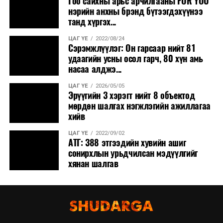
Гоо сайхны арьс арчилгааны FOR YOU
нэрийн анхны брэнд бүтээгдэхүүнээ
танд хүргэх...
ЦАГ ҮЕ
2022/08/24
Сэрэмжлүүлэг: Он гарсаар нийт 81
удаагийн усны осол гарч, 80 хүн амь
насаа алджэ...
ЦАГ ҮЕ
2026/05/05
Эрүүгийн 3 хэрэгт нийт 8 объектод
мөрдөн шалгах нэгжлэгийн ажиллагаа
хийв
ЦАГ ҮЕ
2022/09/02
АТГ: 388 этгээдийн хувийн ашиг
сонирхлын урьдчилсан мэдүүлгийг
хянан шалгав