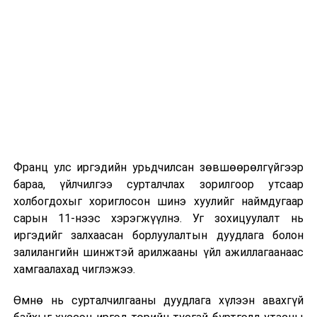
Их, дээд сургуулийн хичээл
2026 оны 9 дүгээр сарын 1-нээс цахимаар
эхэлнэ.
2026 оны 9 дүгээр сарын 14-нөөс танхимаар
үргэлжилнэ.
Оюутны дотуур байр
Франц улс иргэдийн урьдчилсан зөвшөөрөлгүйгээр
2026 оны 9 дүгээр сарын 13-наас оюутнуудыг
бараа, үйлчилгээ сурталчлах зорилгоор утсаар
дотуур байранд оруулж эхэлнэ.
холбогдохыг хориглосон шинэ хуулийг наймдугаар
Сургууль, цэцэрлэгийн үйл ажиллагааны
сарын 11-нээс хэрэгжүүлнэ. Уг зохицуулалт нь
зохицуулалт
иргэдийг залхаасан борлуулалтын дуудлага болон
залилангийн шинжтэй арилжааны үйл ажиллагаанаас
2026 оны 8 дугаар сарын 17–28-ны өдрүүдэд
хамгаалахад чиглэжээ.
нийслэлийн бүх сургууль, цэцэрлэгт ажлын
Өмнө нь сурталчилгааны дуудлага хүлээн авахгүй
байранд элсэлт, бүртгэл болон бусад аливаа