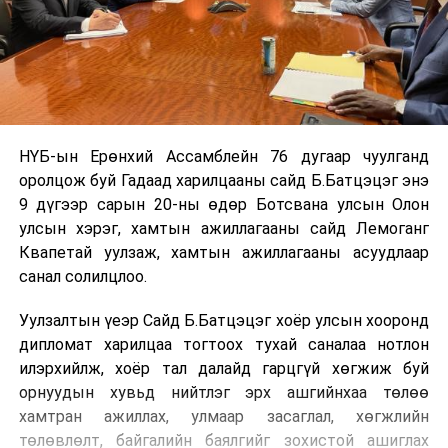
НҮБ-ын Ерөнхий Ассамблейн 76 дугаар чуулганд
оролцож буй Гадаад харилцааны сайд Б.Батцэцэг энэ
9 дүгээр сарын 20-ны өдөр Ботсвана улсын Олон
улсын хэрэг, хамтын ажиллагааны сайд Лемоганг
Квапетай уулзаж, хамтын ажиллагааны асуудлаар
санал солилцлоо.
Уулзалтын үеэр Сайд Б.Батцэцэг хоёр улсын хооронд
дипломат харилцаа тогтоох тухай саналаа нотлон
илэрхийлж, хоёр тал далайд гарцгүй хөгжиж буй
орнуудын хувьд нийтлэг эрх ашгийнхаа төлөө
хамтран ажиллах, улмаар засаглал, хөгжлийн
төлөвлөлт, байгалийн баялгийг зохистой ашиглах