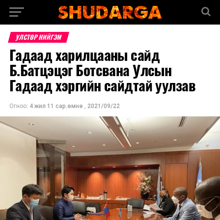
УЛСТӨР НИЙГЭМ
Гадаад харилцааны сайд
Б.Батцэцэг Ботсвана Улсын
Гадаад хэргийн сайдтай уулзав
Огноо:
4 жил 11 сар.өмнө
,
2021/09/22