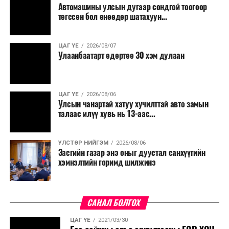
Автомашины улсын дугаар сондгой тоогоор
Мөн бүх шатны төсвийн ерөнхийлөн захирагч нарт
төгссөн бол өнөөдөр шатахуун...
салбар бүрдээ урсгал зардлыг 20 хувиар бууруулах,
нөхөн томилгоо хийхгүй байх, аялал, амралт, зугаалга,
ЦАГ ҮЕ
2026/08/07
хамт олны урлаг, спортын арга хэмжээг зохион
Улаанбаатарт өдөртөө 30 хэм дулаан
байгуулахгүй байх, төрийн албанд шинэ орон тоо бий
болгохгүй байх, эрчим хүчний хэрэглээг хэмнэх, хурал,
сургалтыг цахим хэлбэрт шилжүүлэх, төрийн албан
ЦАГ ҮЕ
2026/08/06
хаагчдыг зарим өдрүүдэд цахимаар ажиллуулах арга
Улсын чанартай хатуу хучилттай авто замын
хэмжээг үргэлжлүүлэхийг үүрэг болголоо.
талаас илүү хувь нь 13-аас...
Төсвийн сахилга бат сайжирч, эдийн засгийн нөхцөл
УЛСТӨР НИЙГЭМ
2026/08/06
байдал хэвийн болсон тохиолдолд эдгээр
Засгийн газар энэ оныг дуустал санхүүгийн
хязгаарлалтыг үе шаттайгаар сулруулах юм.
хэмнэлтийн горимд шилжинэ
САНАЛ БОЛГОХ
ЦАГ ҮЕ
2021/03/30