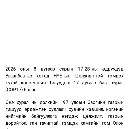
ӨМНӨХ МЭДЭЭ
600 гаруй цэгээр сайжруулсан шахмал түлшийг
борлуулна
2026 оны 8 дугаар сарын 17-28-ны өдрүүдэд
Улаанбаатар хотод НҮБ-ын Цөлжилттэй тэмцэх
тухай конвенцын Талуудын 17 дугаар бага хурал
(COP17) болно.
Энэ хурал нь дэлхийн 197 улсын Засгийн газрын
гишүүд, эрдэмтэн судлаач, хувийн хэвшил, иргэний
нийгмийн байгууллага нэгдэж цөлжилт, газрын
доройтол, ган гачигтай тэмцэх хамгийн том Олон