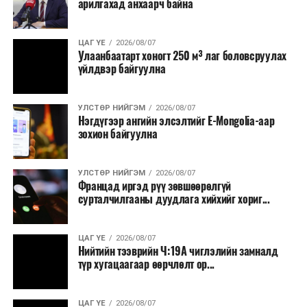
арилгахад анхаарч байна
томилолт, гадаадын зочин хүлээн авах зардал;
Зайлшгүй шаардлагагүй тоног төхөөрөмж,
ЦАГ ҮЕ
2026/08/07
тавилга, автомашин худалдан авах;
Улаанбаатарт хоногт 250 м³ лаг боловсруулах
үйлдвэр байгуулна
Батлан хамгаалах, хууль зүйн салбараас бусад
сургалт, дадлага;
УЛСТӨР НИЙГЭМ
2026/08/07
Хуулиар заавал мэдээлэхээс бусад кино,
Нэгдүгээр ангийн элсэлтийг E-Mongolia-аар
контент, хэвлэлийн зардал;
зохион байгуулна
Заавал олгохоос бусад тэтгэмж, урамшуулал.
УЛСТӨР НИЙГЭМ
2026/08/07
Санхүүгийн хэмнэлтийн горимыг 2026 оны
Францад иргэд рүү зөвшөөрөлгүй
арванхоёрдугаар сарын 31 хүртэл мөрдөнө. Харин
сурталчилгааны дуудлага хийхийг хориг...
эрүүл мэндийн салбар уг хэмнэлтийн горимд
хамрагдахгүй бөгөөд цэцэрлэг, сургуулийн хүүхдийн
ЦАГ ҮЕ
2026/08/07
эрт илрүүлэг, вакцинжуулалт, томуу, томуу төст
Нийтийн тээврийн Ч:19А чиглэлийн замналд
өвчний эсрэг арга хэмжээ зэрэг зайлшгүй
түр хугацаагаар өөрчлөлт ор...
шаардлагатай ажлууд төлөвлөгөөний дагуу
үргэлжилнэ гэж Ерөнхий сайд Н.Учрал онцоллоо.
ЦАГ ҮЕ
2026/08/07