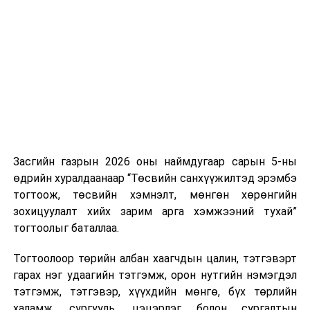
Хуулийг зөрчиж дуудлага хийсэн хувь хүнийг нэг
дуудлага тутамд 75 мянга хүртэлх евро, аж ахуйн
нэгжийг 375 мянга хүртэлх еврогоор торгох
боломжтой. Харин хэрэглэгч өөрөө зөвшөөрсөн,
эсвэл тухайн компанитай өмнө нь гэрээний
харилцаатай бөгөөд шинэ үйлчилгээ санал болгож
буй тохиолдолд хориг үйлчлэхгүй. Иргэд
зөвшөөрөлгүй дуудлагын талаар төрийн цахим
хуудсаар мэдээлэх боломжтой.
Засгийн газрын 2026 оны наймдугаар сарын 5-ны
Шинэ хууль Францын зах зээлд үйлчилдэг гадаадын
өдрийн хуралдаанаар “Төсвийн санхүүжилтэд эрэмбэ
дуудлагын төвүүдэд нөлөөлөхөөр байна. Тухайлбал,
тогтоож, төсвийн хэмнэлт, мөнгөн хөрөнгийн
Мароккогийн дуудлагын төвүүдийн орлогын 80 гаруй
зохицуулалт хийх зарим арга хэмжээний тухай”
хувь Францын зах зээлээс бүрддэг бөгөөд тус улсын
тогтоолыг баталлаа.
40–50 мянган ажлын байр эрсдэлд орж болзошгүйг
Мароккогийн хөдөлмөр эрхлэлтийн сайд мэдэгджээ.
Тогтоолоор төрийн албан хаагчдын цалин, тэтгэвэрт
гарах нэг удаагийн тэтгэмж, орон нутгийн нэмэгдэл
тэтгэмж, тэтгэвэр, хүүхдийн мөнгө, бүх төрлийн
халамж, сургууль, цэцэрлэг болон сургалтын