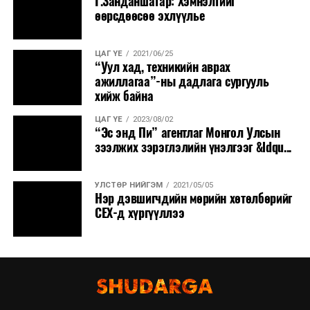
Г.Занданшатар: Хэмнэлтийг
өөрсдөөсөө эхлүүлье
ЦАГ ҮЕ
2021/06/25
“Уул хад, техникийн аврах
ажиллагаа”-ны дадлага сургууль
хийж байна
ЦАГ ҮЕ
2023/08/02
“Эс энд Пи” агентлаг Монгол Улсын
зээлжих зэрэглэлийн үнэлгээг &ldqu...
УЛСТӨР НИЙГЭМ
2021/05/05
Нэр дэвшигчдийн мөрийн хөтөлбөрийг
СЕХ-д хүргүүллээ