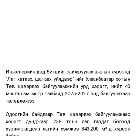
буудал болон арга хэмжээний байршилд хүргэх үе
шат, маршрут, хөдөлгөөний зохион байгуулалт,
цагийн менежмент, мэдээлэл дамжуулах журам,
холбогдох байгууллагуудын уялдаа холбоо, аюулгүй
ажиллагааны чиглэлээр жолооч нарыг сургалт, арга
зүйгээр хангаж байна.
Мөн зам тээврийн осол, саатал болон бусад эрсдэл,
онцгой нөхцөл үүссэн үед авах арга хэмжээ, ачаалал
ихтэй нөхцөлд тайван, зөв, шуурхай шийдвэр гаргах,
Инженерийн дэд бүтцийг сайжруулах ажлын хүрээнд
өдөр тутмын ажлын бэлэн байдлыг хангах зэрэг
“Лаг хатаах, шатаах үйлдвэр”-ийг Улаанбаатар хотын
практик ур чадварыг сургалтын хөтөлбөрт тусгажээ.
Төв цэвэрлэх байгууламжийн урд хэсэгт, нийт 40
мянган ам метр талбайд 2025-2027 онд байгуулахаар
Сургалтыг танилцуулах лекц, асуулт-хариулт,
төлөвлөжээ.
жишээнд суурилсан сургалт, багаар ажиллах дасгал,
маршрут болон тээвэрлэлтийн урсгалын зураглалтай
Одоогийн байдлаар Төв цэвэрлэх байгууламжаас
танилцах, онцгой нөхцөлд ажиллах дадлага зэрэг
хоногт дунджаар 238 тонн лаг гардаг бөгөөд
онол, практик хосолсон хэлбэрээр зохион байгуулж
хуримтлагдсан лагийн хэмжээ 843,200 м³-д хүрсэн
байна.