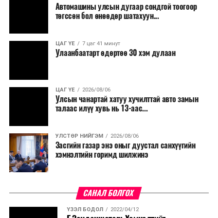
Автомашины улсын дугаар сондгой тоогоор
төгссөн бол өнөөдөр шатахуун...
ЦАГ ҮЕ
7 цаг 41 минут
Улаанбаатарт өдөртөө 30 хэм дулаан
ЦАГ ҮЕ
2026/08/06
Улсын чанартай хатуу хучилттай авто замын
талаас илүү хувь нь 13-аас...
УЛСТӨР НИЙГЭМ
2026/08/06
Засгийн газар энэ оныг дуустал санхүүгийн
хэмнэлтийн горимд шилжинэ
САНАЛ БОЛГОХ
ҮЗЭЛ БОДОЛ
2022/04/12