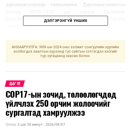
дархлаажуулахаар төлөвлөлөө. Дархлаажуулалтын
цэгүүд 09:00-17:00 цаг хүртэл ажиллана.
Дархлаажуулалтын цэгийг дүүрэг тус бүрээр
ДЭЛГЭРЭНГҮЙ УНШИХ
танилцуулъя.
АНХААРУУЛГА: УИХ-ын 2024 оны ээлжит сонгуулийн хуулийн
холбогдох заалтын хүрээнд тус сайтын сэтгэгдэл хэсгийг
түр хугацаанд хаасан болно.
ЦАГ ҮЕ
COP17-ын зочид, төлөөлөгчдөд
үйлчлэх 250 орчим жолоочийг
сургалтад хамруулжээ
Огноо:
2 цаг 50 минут
,
2026/08/07