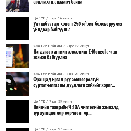
арилгахад анхаарч байна
ЦАГ ҮЕ
5 цаг 16 минут
Улаанбаатарт хоногт 250 м³ лаг боловсруулах
үйлдвэр байгуулна
УЛСТӨР НИЙГЭМ
7 цаг 27 минут
Нэгдүгээр ангийн элсэлтийг E-Mongolia-аар
зохион байгуулна
УЛСТӨР НИЙГЭМ
7 цаг 31 минут
Францад иргэд рүү зөвшөөрөлгүй
сурталчилгааны дуудлага хийхийг хориг...
ЦАГ ҮЕ
7 цаг 35 минут
Нийтийн тээврийн Ч:19А чиглэлийн замналд
түр хугацаагаар өөрчлөлт ор...
ЦАГ ҮЕ
7 цаг 37 минут