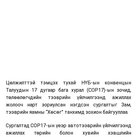
УНШСАН:
2808
ДАРААХ МЭДЭЭ
Малын гаралтай хог хаягдлыг дахин боловсруулж,
органик бордоо үйлдвэрлэж байна
ӨМНӨХ МЭДЭЭ
Улаанбаатарт өдөртөө 22 хэм дулаан
Цөлжилттэй тэмцэх тухай НҮБ-ын конвенцын
Талуудын 17 дугаар бага хурал (COP17)-ын зочид,
төлөөлөгчдийн тээврийн үйлчилгээнд ажиллах
жолооч нарт зориулсан нэгдсэн сургалтыг Зам,
тээврийн яамны “Хөсөг” танхимд зохион байгууллаа.
Сургалтад COP17-ын үеэр автотээврийн үйлчилгээнд
ажиллах төрийн болон хувийн хэвшлийн