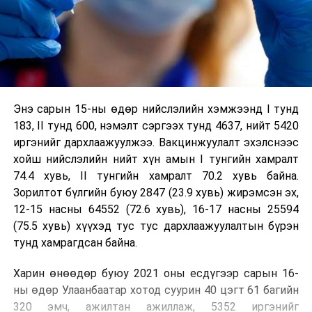
Энэ сарын 15-ны өдөр нийслэлийн хэмжээнд I тунд
183, II тунд 600, нэмэлт сэргээх тунд 4637, нийт 5420
иргэнийг дархлаажуулжээ. Вакцинжуулалт эхэлснээс
хойш нийслэлийн нийт хүн амын I тунгийн хамралт
74.4 хувь, II тунгийн хамралт 70.2 хувь байна.
Зорилтот бүлгийн буюу 2847 (23.9 хувь) жирэмсэн эх,
12-15 насны 64552 (72.6 хувь), 16-17 насны 25594
(75.5 хувь) хүүхэд тус тус дархлаажуулалтын бүрэн
тунд хамрагдсан байна.
Харин өнөөдөр буюу 2021 оны есдүгээр сарын 16-
ны өдөр Улаанбаатар хотод суурин 40 цэгт 61 багийн
320 эмч, ажилтан ажиллаж, 5352 иргэнийг