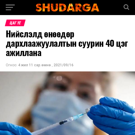
ЦАГ ҮЕ
Нийслэлд өнөөдөр
дархлаажуулалтын суурин 40 цэг
ажиллана
Огноо:
4 жил 11 сар.өмнө
,
2021/09/16