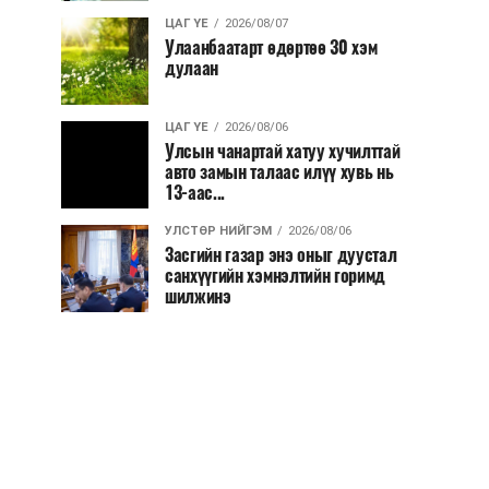
ЦАГ ҮЕ
2026/08/07
Улаанбаатарт өдөртөө 30 хэм
дулаан
ЦАГ ҮЕ
2026/08/06
Улсын чанартай хатуу хучилттай
авто замын талаас илүү хувь нь
13-аас...
УЛСТӨР НИЙГЭМ
2026/08/06
Засгийн газар энэ оныг дуустал
санхүүгийн хэмнэлтийн горимд
шилжинэ