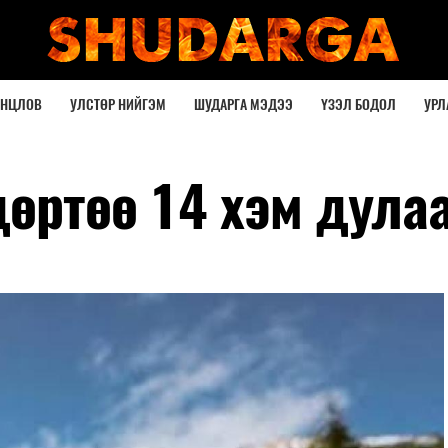
ОНЦЛОВ
УЛСТӨР НИЙГЭМ
ШУДАРГА МЭДЭЭ
ҮЗЭЛ БОДОЛ
УРЛ
дөртөө 14 хэм дула