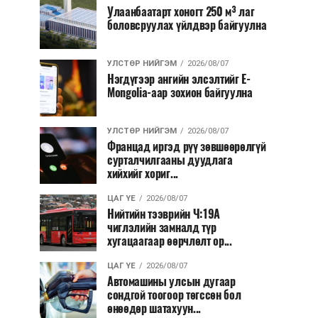
Улаанбаатарт хоногт 250 м³ лаг
боловсруулах үйлдвэр байгуулна
УЛСТӨР НИЙГЭМ
2026/08/07
Нэгдүгээр ангийн элсэлтийг E-
Mongolia-аар зохион байгуулна
УЛСТӨР НИЙГЭМ
2026/08/07
Францад иргэд рүү зөвшөөрөлгүй
сурталчилгааны дуудлага
хийхийг хориг...
ЦАГ ҮЕ
2026/08/07
Нийтийн тээврийн Ч:19А
чиглэлийн замналд түр
хугацаагаар өөрчлөлт ор...
ЦАГ ҮЕ
2026/08/07
Автомашины улсын дугаар
сондгой тоогоор төгссөн бол
өнөөдөр шатахуун...