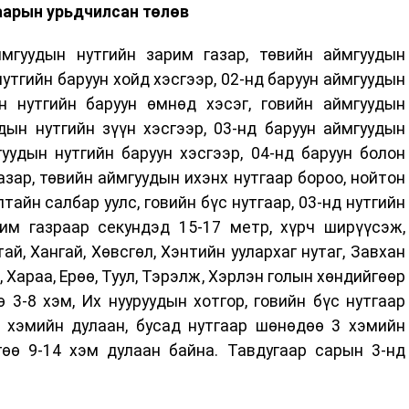
аарын урьдчилсан төлөв
мгуудын нутгийн зарим газар, төвийн аймгуудын
нутгийн баруун хойд хэсгээр, 02-нд баруун аймгуудын
н нутгийн баруун өмнөд хэсэг, говийн аймгуудын
дын нутгийн зүүн хэсгээр, 03-нд баруун аймгуудын
уудын нутгийн баруун хэсгээр, 04-нд баруун болон
азар, төвийн аймгуудын ихэнх нутгаар бороо, нойтон
тайн салбар уулс, говийн бүс нутгаар, 03-нд нутгийн
рим газраар секундэд 15-17 метр, хүрч ширүүсэж,
й, Хангай, Хөвсгөл, Хэнтийн уулархаг нутаг, Завхан
э, Хараа, Ерөө, Туул, Тэрэлж, Хэрлэн голын хөндийгөөр
 3-8 хэм, Их нууруудын хотгор, говийн бүс нутгаар
2 хэмийн дулаан, бусад нутгаар шөнөдөө 3 хэмийн
төө 9-14 хэм дулаан байна. Тавдугаар сарын 3-нд