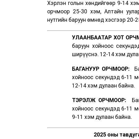
Хэрлэн голын хөндийгөөр 9-14 хэм
орчмоор 25-30 хэм, Алтайн уулар
нутгийн баруун өмнөд хэсгээр 20-2
УЛААНБААТАР ХОТ ОРЧ
баруун хойноос секундэ
ширүүснэ. 12-14 хэм дула
БАГАНУУР ОРЧМООР:
Баг
хойноос секундэд 6-11 м
12-14 хэм дулаан байна.
ТЭРЭЛЖ ОРЧМООР:
Бага
хойноос секундэд 6-11 м
9-11 хэм дулаан байна.
2025 оны тавдуг