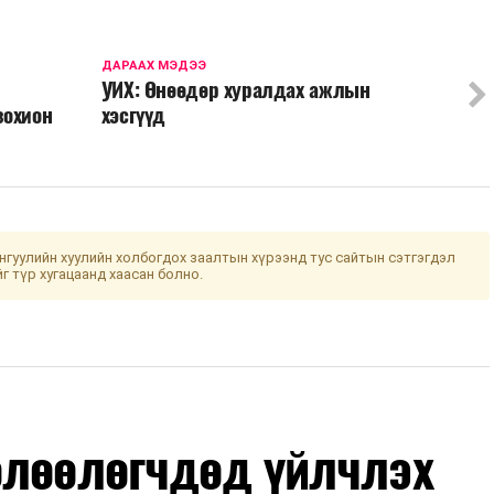
ДАРААХ МЭДЭЭ
УИХ: Өнөөдөр хуралдах ажлын
зохион
хэсгүүд
гуулийн хуулийн холбогдох заалтын хүрээнд тус сайтын сэтгэгдэл
йг түр хугацаанд хаасан болно.
өлөөлөгчдөд үйлчлэх