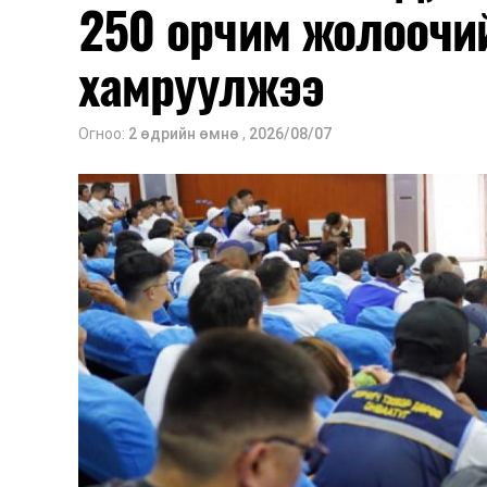
250 орчим жолоочи
хамруулжээ
Огноо:
2 өдрийн өмнө
,
2026/08/07