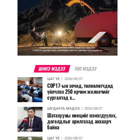
ШИНЭ МЭДЭЭ
ТОП МЭДЭЭ
ЦАГ ҮЕ
2026/08/07
COP17-ын зочид, төлөөлөгчдөд
үйлчлэх 250 орчим жолоочийг
сургалтад х...
ШУДАРГА МЭДЭЭ
2026/08/07
Шатахууны нөөцийг нэмэгдүүлэх,
доголдлыг арилгахад анхаарч
байна
ЦАГ ҮЕ
2026/08/07