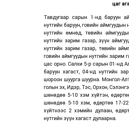
цаг аг
Тавдугаар сарын 1-нд баруун ай
нутгийн баруун, говийн аймгуудын 
нутгийн өмнөд, төвийн аймгууды
нутгийн зарим газар, зүүн аймгуу
нутгийн зарим газар, төвийн аймг
говийн аймгуудын нутгийн зарим г
цас орно. Салхи 5-р сарын 01-нд Ал
баруун хагаст, 04-нд нутгийн за
шороон шуурга шуурна. Монгол-Алта
голын эх, Идэр, Тэс, Орхон, Сэлэнг
шөнөдөө 5-10 хэм хүйтэн, өдөртөө
шөнөдөө 5-10 хэм, өдөртөө 17-2
хүйтнээс 2 хэмийн дулаан, өдөр
нутгийн зүүн хагаст дулаарна.