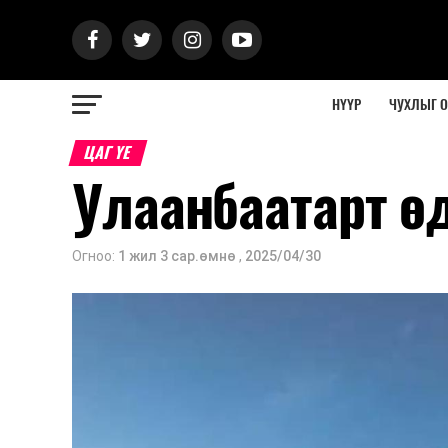
НҮҮР
ЧУХЛЫГ 
ЦАГ ҮЕ
Улаанбаатарт ө
Огноо:
1 жил 3 сар.өмнө
,
2025/04/30