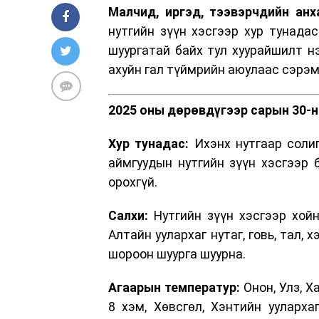
Малчид, иргэд, тээвэрчдийн анх
нутгийн зүүн хэсгээр хур тунадас
шуургатай байх тул хуурайшилт н
ахуйн гал түймрийн аюулаас сэрэ
2025 оны дөрөвдүгээр сарын 30-ны
Хур тунадас:
Ихэнх нутгаар солиг
аймгуудын нутгийн зүүн хэсгээр б
орохгүй.
Салхи:
Нутгийн зүүн хэсгээр хойн
Алтайн уулархаг нутаг, говь, тал,
шороон шуурга шуурна.
Агаарын температур:
Онон, Улз, Х
8 хэм, Хөвсгөл, Хэнтийн уулархаг