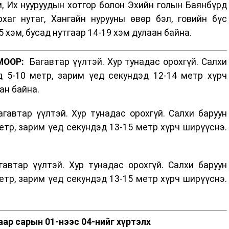
, Их нууруудын хотгор болон Эхийн голын Баянбүрд
хаг нутаг, Хангайн нурууны өвөр бэл, говийн бүс
5 хэм, бусад нутгаар 14-19 хэм дулаан байна.
МООР:
Багавтар үүлтэй. Хур тунадас орохгүй. Салхи
д 5-10 метр, зарим үед секундэд 12-14 метр хүрч
ан байна.
автар үүлтэй. Хур тунадас орохгүй. Салхи баруун
етр, зарим үед секундэд 13-15 метр хүрч ширүүснэ.
втар үүлтэй. Хур тунадас орохгүй. Салхи баруун
етр, зарим үед секундэд 13-15 метр хүрч ширүүснэ.
аар сарын 01-нээс 04-нийг хүртэлх