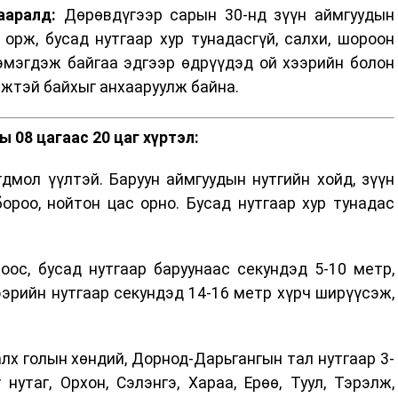
ааралд:
Дөрөвдүгээр сарын 30-нд зүүн аймгуудын
 орж, бусад нутгаар хур тунадасгүй, салхи, шороон
эмэгдэж байгаа эдгээр өдрүүдэд ой хээрийн болон
мжтэй байхыг анхааруулж байна.
 08 цагаас 20 цаг хүртэл:
дмол үүлтэй. Баруун аймгуудын нутгийн хойд, зүүн
ороо, нойтон цас орно. Бусад нутгаар хур тунадас
оос, бусад нутгаар баруунаас секундэд 5-10 метр,
 хээрийн нутгаар секундэд 14-16 метр хүрч ширүүсэж,
алх голын хөндий, Дорнод-Дарьгангын тал нутгаар 3-
 нутаг, Орхон, Сэлэнгэ, Хараа, Ерөө, Туул, Тэрэлж,