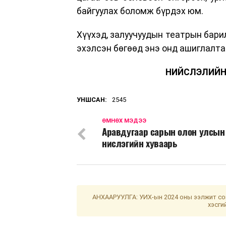
байгуулах боломж бүрдэх юм.
Хүүхэд, залуучуудын театрын бари
эхэлсэн бөгөөд энэ онд ашиглалта
НИЙСЛЭЛИЙН
УНШСАН:
2545
ӨМНӨХ МЭДЭЭ
Аравдугаар сарын олон улсын
нислэгийн хуваарь
АНХААРУУЛГА: УИХ-ын 2024 оны ээлжит сон
хэсги