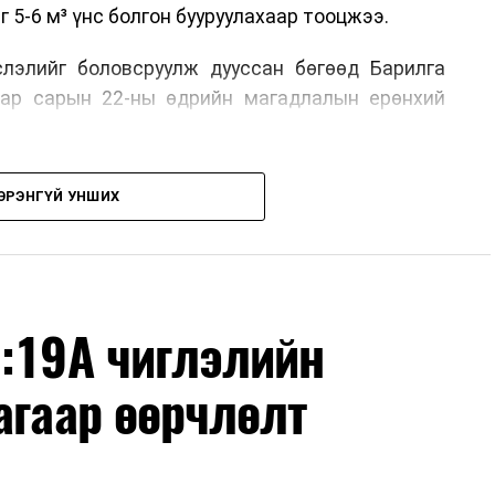
5-6 м³ үнс болгон бууруулахаар тооцжээ.
слэлийг боловсруулж дууссан бөгөөд Барилга
аар сарын 22-ны өдрийн магадлалын ерөнхий
ийн Хурлын 2025 оны 25/01 дүгээр тогтоолоор
ЭРЭНГҮЙ УНШИХ
түншлэлээр нийслэлд хэрэгжүүлэх төслийн
лдвэр барих төслийг төр, хувийн хэвшлийн
 тусгажээ.
хир ус цэвэрлэх байгууламжаас гардаг лагийг
Ч:19А чиглэлийн
уулж, эзлэхүүнийг эрс бууруулах зориулалттай.
эзлэхүүн нь 90 хүртэл хувиар буурч, бактери,
агаар өөрчлөлт
 биетнийг устгах боломжтой.
лааныг цахилгаан болон дулааны эрчим хүч
м технологийн хувьд шаталтын дараа үлдэх