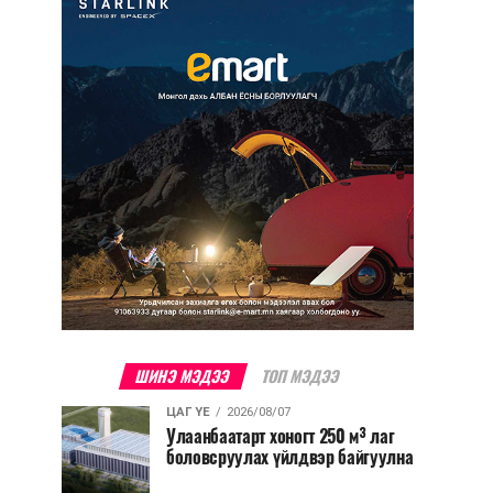
ШИНЭ МЭДЭЭ
ТОП МЭДЭЭ
ЦАГ ҮЕ
2026/08/07
Улаанбаатарт хоногт 250 м³ лаг
боловсруулах үйлдвэр байгуулна