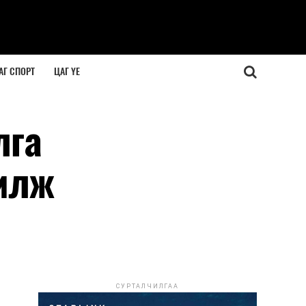
АГ СПОРТ
ЦАГ ҮЕ
лга
жилж
СУРТАЛЧИЛГАА