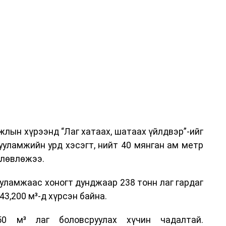
лын хүрээнд “Лаг хатаах, шатаах үйлдвэр”-ийг
ууламжийн урд хэсэгт, нийт 40 мянган ам метр
өлөвлөжээ.
уламжаас хоногт дунджаар 238 тонн лаг гардаг
3,200 м³-д хүрсэн байна.
0 м³ лаг боловсруулах хүчин чадалтай.