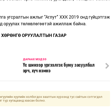
лга угсралтын ажлыг “Аглут” ХХК 2019 онд гүйцэтгэж
д оруулах төлөвлөгөөтэй ажиллаж байна.
 ХӨРӨНГӨ ОРУУЛАЛТЫН ГАЗАР
ДАРААХ МЭДЭЭ
Үс шинээр үргээлгэх буюу засуулбал
эрч, хүч нэмнэ
гуулийн хуулийн холбогдох заалтын хүрээнд тус сайтын сэтгэгдэл
йг түр хугацаанд хаасан болно.