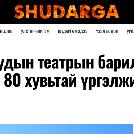
ОНЦЛОВ
УЛСТӨР НИЙГЭМ
ШУДАРГА МЭДЭЭ
ҮЗЭЛ БОДОЛ
УРЛ
уудын театрын бари
 80 хувьтай үргэл