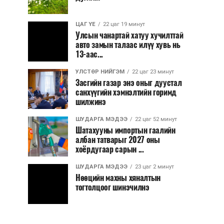
ЦАГ ҮЕ
22 цаг 19 минут
Улсын чанартай хатуу хучилттай
авто замын талаас илүү хувь нь
13-аас...
УЛСТӨР НИЙГЭМ
22 цаг 23 минут
Засгийн газар энэ оныг дуустал
санхүүгийн хэмнэлтийн горимд
шилжинэ
ШУДАРГА МЭДЭЭ
22 цаг 52 минут
Шатахууны импортын гаалийн
албан татварыг 2027 оны
хоёрдугаар сарын ...
ШУДАРГА МЭДЭЭ
23 цаг 2 минут
Нөөцийн махны хяналтын
тогтолцоог шинэчилнэ