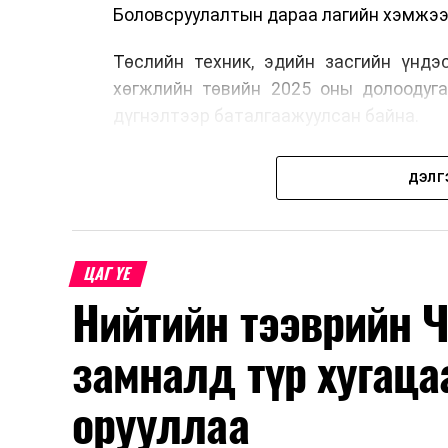
Боловсруулалтын дараа лагийн хэмжээг 
Төслийн техник, эдийн засгийн үндэ
хөгжлийн төвийн 2025 оны долоодуг
дүгнэлтээр баталгаажуулсан байна.
Мөн Нийслэлийн иргэдийн Төлөөлөгчд
ДЭЛГ
баталсан “Төр, хувийн хэвшлийн 
жагсаалт”-д лаг хатааж, шатаах үй
түншлэлийн хэлбэрээр хэрэгжүүлэхээр
ЦАГ ҮЕ
Лаг хатаах, шатаах технологи нь бо
Нийтийн тээврийн 
байгаль орчинд аюулгүй аргаар боловср
Лагийг өндөр температурт шатааснаар 
замналд түр хугаца
вирус болон бусад өвчин үүсгэгч бичил
орууллаа
Түүнчлэн шаталтын явцад үүсэх ду
үйлдвэрлэхэд ашиглаж болдог. Зари