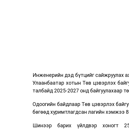
Инженерийн дэд бүтцийг сайжруулах аж
Улаанбаатар хотын Төв цэвэрлэх байг
талбайд 2025-2027 онд байгуулахаар т
Одоогийн байдлаар Төв цэвэрлэх байгу
бөгөөд хуримтлагдсан лагийн хэмжээ 84
Шинээр барих үйлдвэр хоногт 25