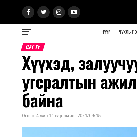
НҮҮР
ЧУХЛЫГ 
ЦАГ ҮЕ
Хүүхэд, залууч
угсралтын ажил
байна
Огноо:
4 жил 11 сар.өмнө
,
2021/09/15