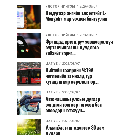
УЛСТӨР НИЙГЭМ
2026/08/07
Нэгдүгээр ангийн элсэлтийг E-
Mongolia-аар зохион байгуулна
УЛСТӨР НИЙГЭМ
2026/08/07
Францад иргэд рүү зөвшөөрөлгүй
сурталчилгааны дуудлага
хийхийг хориг...
ЦАГ ҮЕ
2026/08/07
Нийтийн тээврийн Ч:19А
чиглэлийн замналд түр
хугацаагаар өөрчлөлт ор...
ЦАГ ҮЕ
2026/08/07
Автомашины улсын дугаар
сондгой тоогоор төгссөн бол
өнөөдөр шатахуун...
ЦАГ ҮЕ
2026/08/07
Улаанбаатарт өдөртөө 30 хэм
дулаан