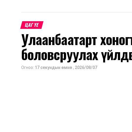
ЦАГ ҮЕ
Улаанбаатарт хоног
боловсруулах үйлд
Огноо:
17 секундын өмнө
,
2026/08/07