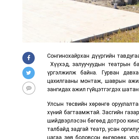
Сонгинохайрхан дүүргийн тавдуга
Хүүхэд, залуучуудын театрын ба
үргэлжилж байна. Гурван давх
цахилгааны монтаж, шаврын ажил
зангидах ажил гүйцэтгэгдэх шатан
Улсын төсвийн хөрөнгө оруулалта
хүний багтаамжтай. Засгийн газар
шийдвэрлэсэн бөгөөд дотроо кино 
талбайд задгай театр, усан оргил
цагаа зөв боловсон өнгөрөөх, урл