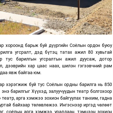
ар хороонд барьж буй дүүргийн Соёлын ордон буюу
рилга угсралт, дэд бүтэц татах ажил 80 хувьтай
ар тус барилгын угсралтын ажил дуусаж, дотор
, дээврийн хар цаас наах, шилэн гэгээвчний рам
даа явж байгаа юм.
ар хэрэгжиж буй тус Соёлын ордны барилга нь 850
 энэ барилгыг Хүүхэд, залуучуудын театр болгохоор
театр, арга хэмжээ зохион байгуулах танхим, гадна
ууртай байхаар төлөвлөжээ. Ингэснээр иргэд чөлөөт
аг, соёлын арга хэмжээ, уралдаан, тэмцээн зохион