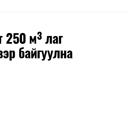
т 250 м³ лаг
вэр байгуулна