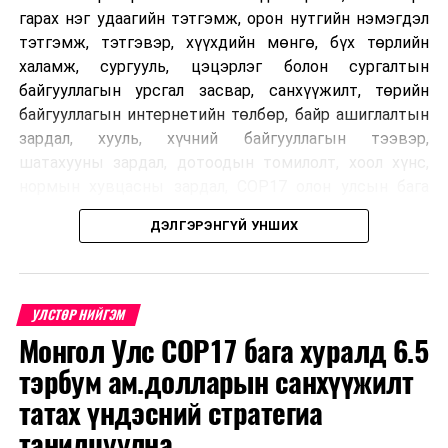
гарах нэг удаагийн тэтгэмж, орон нутгийн нэмэгдэл
тэтгэмж, тэтгэвэр, хүүхдийн мөнгө, бүх төрлийн
халамж, сургууль, цэцэрлэг болон сургалтын
байгууллагын урсгал засвар, санхүүжилт, төрийн
байгууллагын интернетийн төлбөр, байр ашиглалтын
зардал, хууль, хүчний байгууллагын тээвэр,
шатахууны зардал, дотоодын томилолт, хоол хүнс,
нормын хувцасны зардал, COP17 олон улсын бага
хурлын зардал, Засгийн газрын өр, орон нутгийн нөөц
ДЭЛГЭРЭНГҮЙ УНШИХ
хөрөнгийн санхүүжилтийг хэвийн үргэлжлүүлэхээр
шийдвэрлэжээ.
Харин дараах зардлыг хязгаарлахаар болсон байна.
УЛСТӨР НИЙГЭМ
Үүнд:
Монгол Улс COP17 бага хуралд 6.5
тэрбум ам.долларын санхүүжилт
Олон улсын болон Засгийн газрын
шийдвэртэйгээс бусад хурал, зөвлөгөөн, ой,
татах үндэсний стратегиа
тэмдэглэлт өдөр, найр наадам, соёлын арга
танилцуулна
хэмжээ;