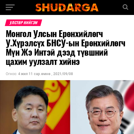
УЛСТӨР НИЙГЭМ
Монгол Улсын Ерөнхийлөгч
У.Хүрэлсүх БНСУ-ын Ерөнхийлөгч
Мүн Жэ Интэй дээд түвшний
цахим уулзалт хийнэ
Огноо:
4 жил 11 сар.өмнө
,
2021/09/08