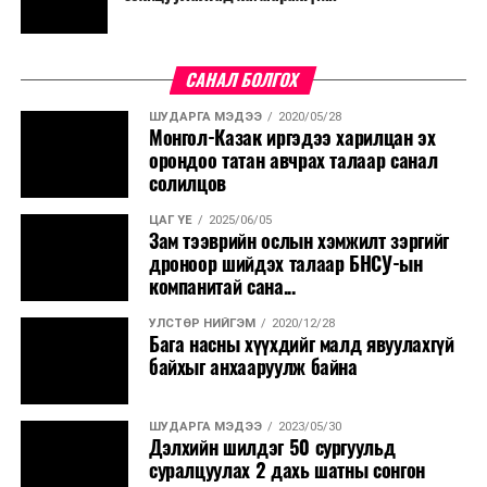
САНАЛ БОЛГОХ
ШУДАРГА МЭДЭЭ
2020/05/28
Монгол-Казак иргэдээ харилцан эх
орондоо татан авчрах талаар санал
солилцов
ЦАГ ҮЕ
2025/06/05
Зам тээврийн ослын хэмжилт зэргийг
дроноор шийдэх талаар БНСУ-ын
компанитай сана...
УЛСТӨР НИЙГЭМ
2020/12/28
Бага насны хүүхдийг малд явуулахгүй
байхыг анхааруулж байна
ШУДАРГА МЭДЭЭ
2023/05/30
Дэлхийн шилдэг 50 сургуульд
суралцуулах 2 дахь шатны сонгон