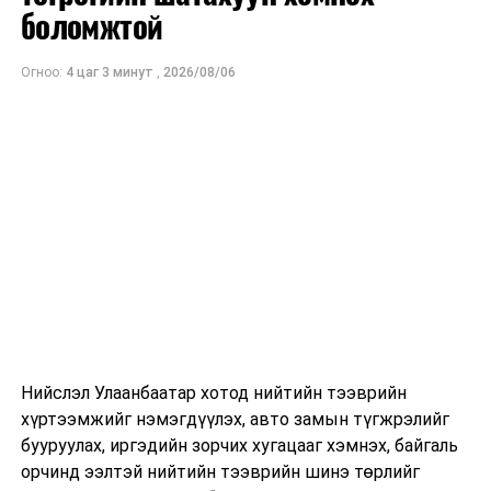
ам.доллар
боломжтой
байхаар тооцжээ.
Огноо:
4 цаг 3 минут
,
2026/08/06
Нийслэл Улаанбаатар хотод нийтийн тээврийн
хүртээмжийг нэмэгдүүлэх, авто замын түгжрэлийг
бууруулах, иргэдийн зорчих хугацааг хэмнэх, байгаль
орчинд ээлтэй нийтийн тээврийн шинэ төрлийг