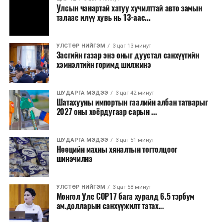
зогсоолуудыг түшиглэсэн худалдаа, үйлчилгээ, орон
Улсын чанартай хатуу хучилттай авто замын
сууцны шинэ бүсүүд бий болох боломжтой. Үүний
талаас илүү хувь нь 13-аас...
зэрэгцээ ажлын байр нэмэгдэх, жижиг, дунд
бизнесийн үйл ажиллагаа өргөжих, үл хөдлөх
УЛСТӨР НИЙГЭМ
3 цаг 13 минут
хөрөнгийн үнэ цэнэ өсөх зэрэг эдийн засгийн эерэг
Засгийн газар энэ оныг дуустал санхүүгийн
үр нөлөө үзүүлнэ гэж тооцсон байна.
хэмнэлтийн горимд шилжинэ
Трамвай нь цахилгаан эрчим хүчээр ажилладаг тул
ашиглалтын явцад агаар бохирдуулагч бодис шууд
ШУДАРГА МЭДЭЭ
3 цаг 42 минут
Шатахууны импортын гаалийн албан татварыг
ялгаруулахгүй. Иргэд хувийн автомашинаас их
2027 оны хоёрдугаар сарын ...
багтаамжийн нийтийн тээвэрт шилжсэнээр замын
хөдөлгөөний ачаалал, нүүрстөрөгчийн давхар исэл
ШУДАРГА МЭДЭЭ
3 цаг 51 минут
болон бусад хүлэмжийн хийн ялгарлыг бууруулах ач
Нөөцийн махны хяналтын тогтолцоог
холбогдолтой.
шинэчилнэ
Түгжрэлээс үүдэлтэй эдийн засгийн алдагдлыг
тооцоход нэг автомашин өдөрт дунджаар 2.5 цаг
УЛСТӨР НИЙГЭМ
3 цаг 58 минут
Монгол Улс COP17 бага хуралд 6.5 тэрбум
түгжрэлд саатахдаа 3.45 литр шатахууныг үр ашиггүй
ам.долларын санхүүжилт татах...
зарцуулдаг байна. Ингэснээр нэг жолооч өдөрт