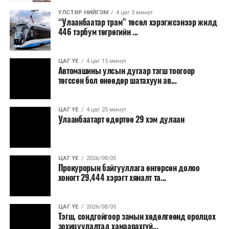
8,238.6 төгрөг, жилд 1.7 сая гаруй төгрөгийн
шатахууны зардлыг зөвхөн түгжрэлд алддаг аж.
УЛСТӨР НИЙГЭМ
4 цаг 3 минут
“Улаанбаатар трам” төсөл хэрэгжсэнээр жилд
446 тэрбум төгрөгийн ...
“Улаанбаатар трам” төсөл хэрэгжиж, авто замын
ачаалал буурснаар трассын дагуух автомашинуудын
шатахууны хэмнэлт жилд 446 тэрбум төгрөгт хүрэх
ЦАГ ҮЕ
4 цаг 15 минут
Автомашины улсын дугаар тэгш тоогоор
боломжтой гэсэн тооцоог техник, эдийн засгийн
төгссөн бол өнөөдөр шатахуун ав...
үндэслэлд тусгажээ.
Төсөл хэрэгжсэнээр иргэдийн зорчих хугацаа
ЦАГ ҮЕ
4 цаг 25 минут
Улаанбаатарт өдөртөө 29 хэм дулаан
богиносож, түгжрэлээс үүдэлтэй эдийн засгийн
алдагдал буурахын зэрэгцээ аюулгүй, найдвартай,
тав тухтай, хүртээмжтэй нийтийн тээврийн шинэ
тогтолцоо бүрдэх ач холбогдолтой юм.
ЦАГ ҮЕ
2026/08/05
Прокурорын байгууллага өнгөрсөн долоо
хоногт 29,444 хэрэгт хяналт та...
ЦАГ ҮЕ
2026/08/05
Тэгш, сондгойгоор замын хөдөлгөөнд оролцох
зохицуулалтад хамаарахгүй...