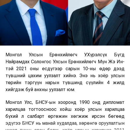
Монгол Улсын Ерөнхийлөгч У.Хүрэлсүх Бүгд
Найрамдах Солонгос Улсын Ерөнхийлөгч Мүн Жэ Ин-
тэй 2021 оны есдүгээр сарын 10-ны өдөр дээд
түвшний цахим уулзалт хийнэ. Энэ нь хоёр улсын
төрийн тэргүүн нарын түвшинд сүүлийн 4 жилд
хийгдэж буй анхны уулзалт юм.
Монгол Улс, БНСУ-ын хооронд 1990 онд дипломат
харилцаа тогтоосноос хойш хоёр улсын харилцаа
бүхий л салбарт өргөжин хөгжиж ирсэн бөгөөд
эдүгээ БНСУ нь манай худалдаа, хөрөнгө оруулалтын