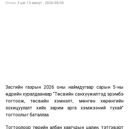
Огноо:
3 цаг 13 минут
,
2026/08/06
ДАРААХ МЭДЭЭ
Хотын дарга Туркийн Элчин сайд Зафер Атешийг
хүлээн авч уулзлаа
ӨМНӨХ МЭДЭЭ
Өнөөдөр ажиллах дархлаажуулалтын цэгүүд
Засгийн газрын 2026 оны наймдугаар сарын 5-ны
өдрийн хуралдаанаар “Төсвийн санхүүжилтэд эрэмбэ
тогтоож, төсвийн хэмнэлт, мөнгөн хөрөнгийн
зохицуулалт хийх зарим арга хэмжээний тухай”
тогтоолыг баталлаа.
Тогтоолоор төрийн албан хаагчдын цалин, тэтгэвэрт