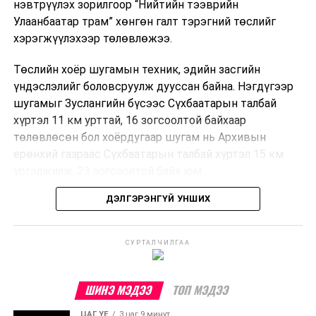
нэвтрүүлэх зорилгоор “Нийтийн тээврийн
Улаанбаатар трам” хөнгөн галт тэрэгний төслийг
хэрэгжүүлэхээр төлөвлөжээ.
Төслийн хоёр шугамын техник, эдийн засгийн
үндэслэлийг боловсруулж дууссан байна. Нэгдүгээр
шугамыг Зуслангийн бүсээс Сүхбаатарын талбай
хүртэл 11 км урттай, 16 зогсоолтой байхаар
төлөвлөсөн бол хоёрдугаар шугам нь Архивын
ерөнхий газраас Сүхбаатарын талбай хүртэл 15 км
үргэлжилж, 23 зогсоолтой байх юм.
ДЭЛГЭРЭНГҮЙ УНШИХ
Төслийг бүрэн хэрэгжүүлснээр цагт 10-12 мянган
зорчигч тээвэрлэх хүчин чадал бүрдэж, замын
хөдөлгөөний дундаж хурд 23.6 хувиар нэмэгдэх
СУРТАЛЧИЛГАА
тооцоо гарчээ.
Трамвайн системийг хөгжүүлснээр нийтийн тээвэрт
ШИНЭ МЭДЭЭ
ТОП МЭДЭЭ
суурилсан хот төлөвлөлтийг дэмжиж, шугам болон
ЦАГ ҮЕ
3 цаг 9 минут