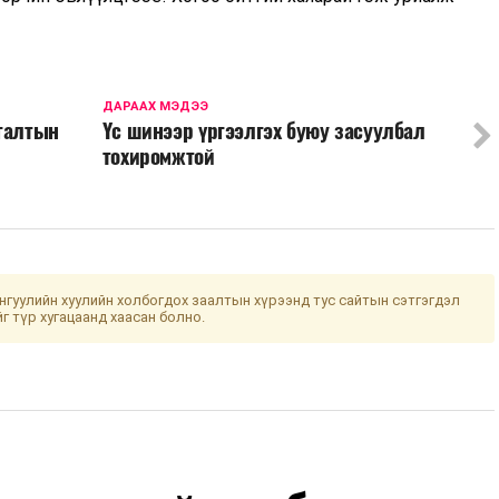
ДАРААХ МЭДЭЭ
ргалтын
Үс шинээр үргээлгэх буюу засуулбал
тохиромжтой
гуулийн хуулийн холбогдох заалтын хүрээнд тус сайтын сэтгэгдэл
йг түр хугацаанд хаасан болно.