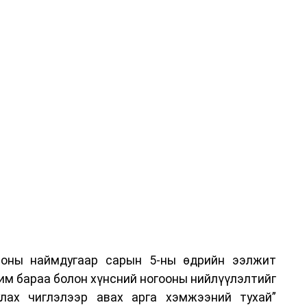
хууныг хилээр шуурхай нэвтрүүлэх, тээвэрлэх,
шиглалтын төлбөр, хураамжийг хөнгөвчлөх,
хүсэлтийг түргэн шийдвэрлэх, шатахууны
ахыг холбогдох сайд нарт үүрэг болголоо.
 оны наймдугаар сарын 5-ны өдрийн ээлжит
им бараа болон хүнсний ногооны нийлүүлэлтийг
улах чиглэлээр авах арга хэмжээний тухай”