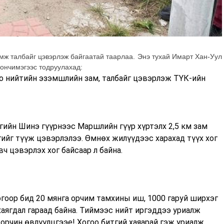
мж талбайг цэвэрлэж байгаатай таарлаа. Энэ тухай Имарт Хан-Уул
гончимэгээс тодруулахад:
о нийтийн эзэмшлийн зам, талбайг цэвэрлэж ТҮК-ийн
гийн Шинэ гүүрнээс Маршлийн гүүр хүртэлх 2,5 км зам
гийг түүж цэвэрлэлээ. Өмнөх жилүүдээс харахад түүх хог
ч цэвэрлэх хог байсаар л байна.
гоор бид 20 мянга орчим тамхины иш, 1000 гаруй ширхэг
 хаягдал гараад байна. Тиймээс нийт иргэддээ уриалж
орчин өвлүүлцгээе! Хогоо битгий хаяарай гэж уриалж