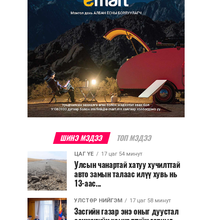
ШИНЭ МЭДЭЭ
ТОП МЭДЭЭ
ЦАГ ҮЕ
17 цаг 54 минут
Улсын чанартай хатуу хучилттай
авто замын талаас илүү хувь нь
13-аас...
УЛСТӨР НИЙГЭМ
17 цаг 58 минут
Засгийн газар энэ оныг дуустал