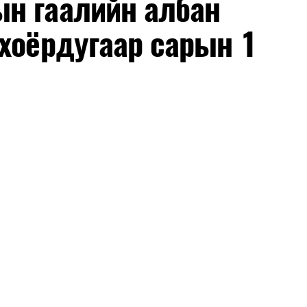
н гаалийн албан
хоёрдугаар сарын 1