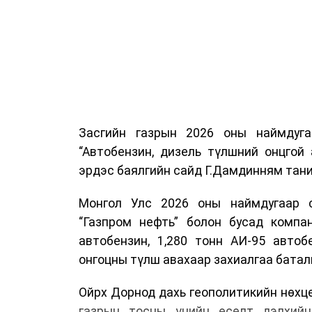
Засгийн газрын 2026 оны наймдуг
“Автобензин, дизель түлшний онцгой
эрдэс баялгийн сайд Г.Дамдинням тани
Монгол Улс 2026 оны наймдугаар са
“Газпром нефть” болон бусад компан
автобензин, 1,280 тонн АИ-95 автоб
онгоцны түлш авахаар захиалгаа батал
Ойрх Дорнод дахь геополитикийн нөхц
газрын тосны үнийн өсөлт дэлхийн