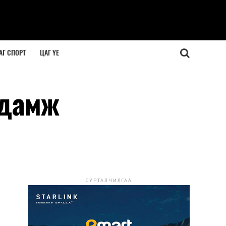
АГ СПОРТ
ЦАГ ҮЕ
удамж
СУРТАЛЧИЛГАА