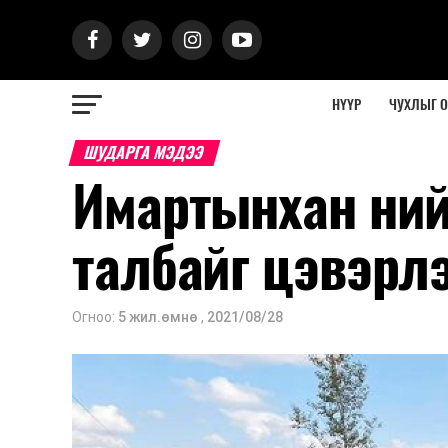
НҮҮР
ЧУХЛЫГ 
ШУДАРГА МЭДЭЭ
Имартынхан ни
талбайг цэвэрл
Огноо:
5 жил.өмнө
,
2021/08/28