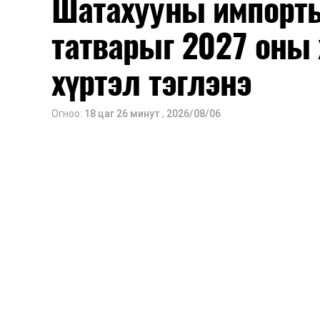
Шатахууны импорты
татварыг 2027 оны 
хүртэл тэглэнэ
Огноо:
18 цаг 26 минут
,
2026/08/06