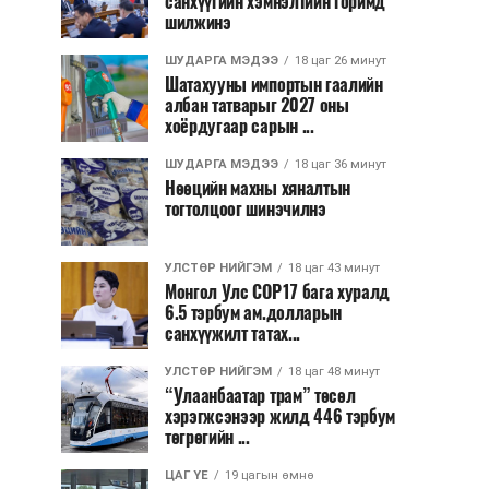
санхүүгийн хэмнэлтийн горимд
шилжинэ
ШУДАРГА МЭДЭЭ
18 цаг 26 минут
Шатахууны импортын гаалийн
албан татварыг 2027 оны
хоёрдугаар сарын ...
ШУДАРГА МЭДЭЭ
18 цаг 36 минут
Нөөцийн махны хяналтын
тогтолцоог шинэчилнэ
УЛСТӨР НИЙГЭМ
18 цаг 43 минут
Монгол Улс COP17 бага хуралд
6.5 тэрбум ам.долларын
санхүүжилт татах...
УЛСТӨР НИЙГЭМ
18 цаг 48 минут
“Улаанбаатар трам” төсөл
хэрэгжсэнээр жилд 446 тэрбум
төгрөгийн ...
ЦАГ ҮЕ
19 цагын өмнө