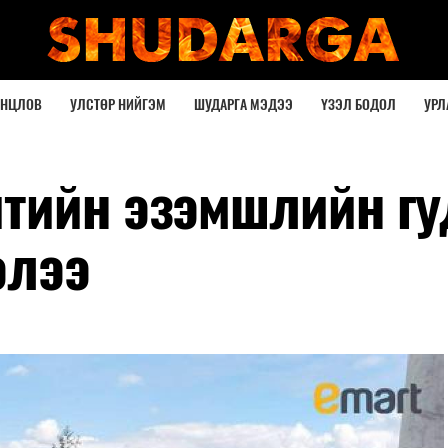
ОНЦЛОВ
УЛСТӨР НИЙГЭМ
ШУДАРГА МЭДЭЭ
ҮЗЭЛ БОДОЛ
УРЛ
йтийн эзэмшлийн г
элээ