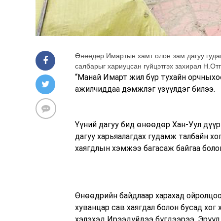
Өнөөдөр Имартын хамт олон зам дагуу гуда
салбарыг хариуцсан гүйцэтгэх захирал Н.От
“Манай Имарт жил бүр тухайн орчныхо
ажилчиддаа дэмжлэг үзүүлдэг билээ.
Үүний дагуу бид өнөөдөр Хан-Уул дүүр
дагуу харьяалагдах гудамж талбайн хо
хаягдлын хэмжээ багасаж байгаа болов
Өнөөдрийн байдлаар харахад ойролцоо
хуванцар сав хаягдал болон бусад хог
хэлэхэд Ирээдүйдээ бүгдээрээ, Эрүүл 