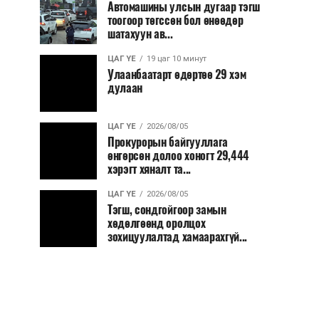
Автомашины улсын дугаар тэгш
тоогоор төгссөн бол өнөөдөр
шатахуун ав...
ЦАГ ҮЕ
19 цаг 10 минут
Улаанбаатарт өдөртөө 29 хэм
дулаан
ЦАГ ҮЕ
2026/08/05
Прокурорын байгууллага
өнгөрсөн долоо хоногт 29,444
хэрэгт хяналт та...
ЦАГ ҮЕ
2026/08/05
Тэгш, сондгойгоор замын
хөдөлгөөнд оролцох
зохицуулалтад хамаарахгүй...