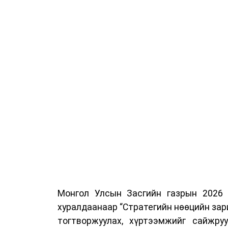
Мөн газрын тосны бүтээгдэхүүн, шата
буулгах, гадаад вагонцистерний а
шаардлага хангасан зөвшөөрлийн 
нийлүүлэлтийн тогтвортой байдлыг ханг
Монгол Улсын Засгийн газрын 2026
хуралдаанаар “Стратегийн нөөцийн зар
тогтворжуулах, хүртээмжийг сайжру