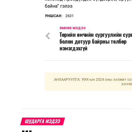
байна” гэлээ.
УНШСАН:
2631
ӨМНӨХ МЭДЭЭ
Төрийн өмчийн сургуулийн су
болон дотуур байрны төлбөр
нэмэгдэхгүй
АНХААРУУЛГА: УИХ-ын 2024 оны ээлжит сон
хэсги
ШУДАРГА МЭДЭЭ