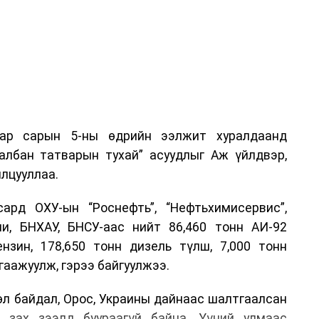
аар сарын 5-ны өдрийн ээлжит хуралдаанд
 албан татварын тухай” асуудлыг Аж үйлдвэр,
лцууллаа.
рд ОХУ-ын “Роснефть”, “Нефтьхимисервис”,
и, БНХАУ, БНСУ-аас нийт 86,460 тонн АИ-92
ензин, 178,650 тонн дизель түлш, 7,000 тонн
гаажуулж, гэрээ байгуулжээ.
өл байдал, Орос, Украины дайнаас шалтгаалсан
 зах зээлд буураагүй байна. Үүний улмаас