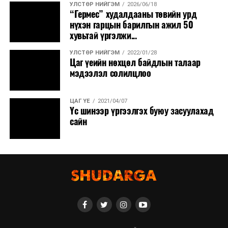
УЛСТӨР НИЙГЭМ
2026/06/18
“Гермес” худалдааны төвийн урд
нүхэн гарцын барилгын ажил 50
хувьтай үргэлжи...
УЛСТӨР НИЙГЭМ
2022/01/28
Цаг үеийн нөхцөл байдлын талаар
мэдээлэл солилцлоо
ЦАГ ҮЕ
2021/04/07
Үс шинээр үргээлгэх буюу засуулахад
сайн