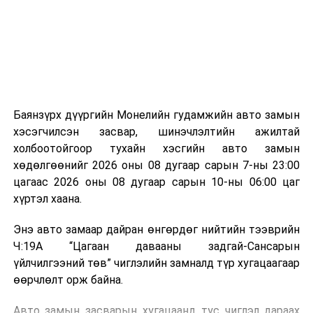
зориулалттай. Лагийг өндөр температурт шатааснаар
эзлэхүүн нь 90 хүртэл хувиар буурч, бактери, вирус
болон бусад өвчин үүсгэгч бичил биетнийг устгах
боломжтой.
Түүнчлэн шаталтын явцад үүсэх дулааныг цахилгаан
болон дулааны эрчим хүч үйлдвэрлэхэд ашиглаж
Баянзүрх дүүргийн Монелийн гудамжийн авто замын
болдог. Зарим технологийн хувьд шаталтын дараа
хэсэгчилсэн засвар, шинэчлэлтийн ажилтай
үлдэх үнснээс фосфор зэрэг ашигт эрдсийг сэргээн
холбоотойгоор тухайн хэсгийн авто замын
авах боломжтой аж.
хөдөлгөөнийг 2026 оны 08 дугаар сарын 7-ны 23:00
цагаас 2026 оны 08 дугаар сарын 10-ны 06:00 цаг
Япон, Герман, Швейцар, Нидерланд, Өмнөд Солонгос
хүртэл хаана.
зэрэг улс лаг хатаах, шатаах технологийг ашиглаж
байна. Тухайлбал, Германд лаг шатаах үйлдвэрээс
Энэ авто замаар дайран өнгөрдөг нийтийн тээврийн
гарсан үнснээс фосфор сэргээн авах технологи
Ч:19А “Цагаан давааны задгай-Сансарын
ашигладаг бол Нидерландад төвлөрсөн лаг
үйлчилгээний төв” чиглэлийн замналд түр хугацаагаар
боловсруулах үйлдвэрүүдээр дулаан, цахилгаан
өөрчлөлт орж байна.
эрчим хүч үйлдвэрлэдэг.
Авто замын засварын хугацаанд тус чиглэл дараах