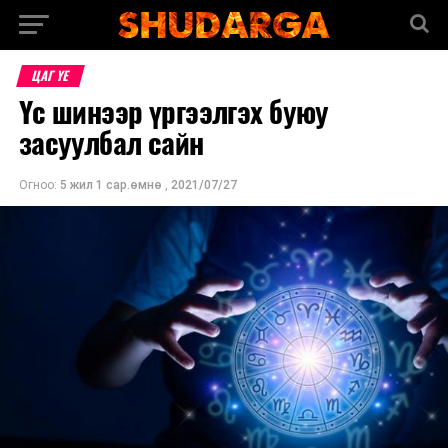
ЦАГ ҮЕ
Үс шинээр үргээлгэх буюу
засуулбал сайн
Огноо:
5 жил 1 сар.өмнө
,
2021/07/27