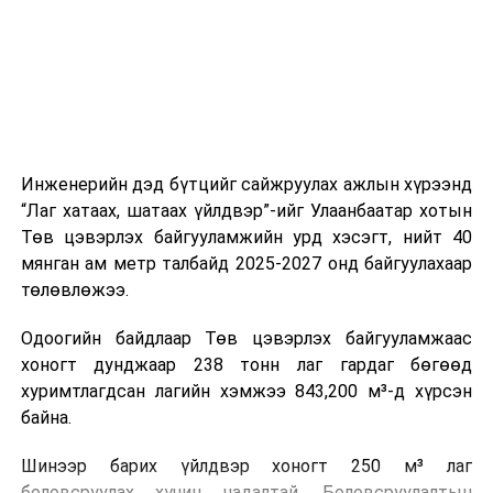
холбогдох байгууллагуудын уялдаа холбоо, аюулгүй
ажиллагааны чиглэлээр жолооч нарыг сургалт, арга
зүйгээр хангаж байна.
Мөн зам тээврийн осол, саатал болон бусад эрсдэл,
онцгой нөхцөл үүссэн үед авах арга хэмжээ, ачаалал
ихтэй нөхцөлд тайван, зөв, шуурхай шийдвэр гаргах,
Инженерийн дэд бүтцийг сайжруулах ажлын хүрээнд
өдөр тутмын ажлын бэлэн байдлыг хангах зэрэг
“Лаг хатаах, шатаах үйлдвэр”-ийг Улаанбаатар хотын
практик ур чадварыг сургалтын хөтөлбөрт тусгажээ.
Төв цэвэрлэх байгууламжийн урд хэсэгт, нийт 40
мянган ам метр талбайд 2025-2027 онд байгуулахаар
Сургалтыг танилцуулах лекц, асуулт-хариулт,
төлөвлөжээ.
жишээнд суурилсан сургалт, багаар ажиллах дасгал,
маршрут болон тээвэрлэлтийн урсгалын зураглалтай
Одоогийн байдлаар Төв цэвэрлэх байгууламжаас
танилцах, онцгой нөхцөлд ажиллах дадлага зэрэг
хоногт дунджаар 238 тонн лаг гардаг бөгөөд
онол, практик хосолсон хэлбэрээр зохион байгуулж
хуримтлагдсан лагийн хэмжээ 843,200 м³-д хүрсэн
байна.
байна.
Сургалтын үеэр COP17 олон улсын бага хурлыг
Шинээр барих үйлдвэр хоногт 250 м³ лаг
зохион байгуулах Үндэсний хорооны Ажлын алба,
боловсруулах хүчин чадалтай. Боловсруулалтын