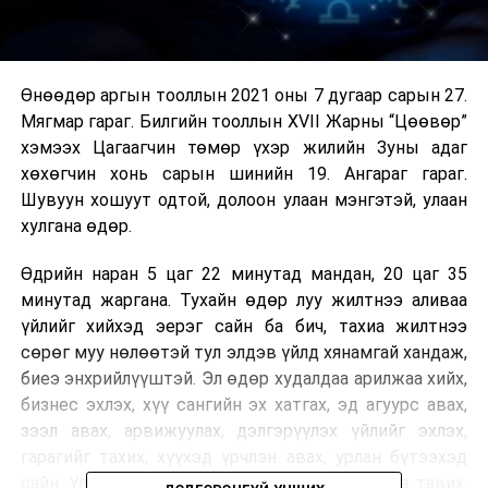
Өнөөдөр аргын тооллын 2021 оны 7 дугаар сарын 27.
Мягмар гараг. Билгийн тооллын XVII Жарны “Цөөвөр”
хэмээх Цагаагчин төмөр үхэр жилийн Зуны адаг
хөхөгчин хонь сарын шинийн 19. Ангараг гараг.
Шувуун хошуут одтой, долоон улаан мэнгэтэй, улаан
хулгана өдөр.
Өдрийн наран 5 цаг 22 минутад мандан, 20 цаг 35
минутад жаргана. Тухайн өдөр луу жилтнээ аливаа
үйлийг хийхэд эерэг сайн ба бич, тахиа жилтнээ
сөрөг муу нөлөөтэй тул элдэв үйлд хянамгай хандаж,
биеэ энхрийлүүштэй. Эл өдөр худалдаа арилжаа хийх,
бизнес эхлэх, хүү сангийн эх хатгах, эд агуурс авах,
зээл авах, арвижуулах, дэлгэрүүлэх үйлийг эхлэх,
гарагийг тахих, хүүхэд үрчлэн авах, урлан бүтээхэд
сайн. Улаа гаргах, хиншүү хярвас гаргах, төлгө тавих,