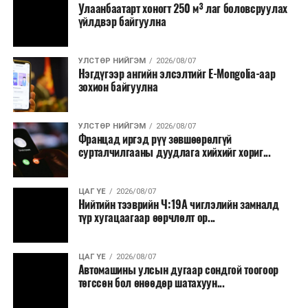
Улаанбаатарт хоногт 250 м³ лаг боловсруулах
үйлдвэр байгуулна
УЛСТӨР НИЙГЭМ
2026/08/07
Нэгдүгээр ангийн элсэлтийг E-Mongolia-аар
зохион байгуулна
УЛСТӨР НИЙГЭМ
2026/08/07
Францад иргэд рүү зөвшөөрөлгүй
сурталчилгааны дуудлага хийхийг хориг...
ЦАГ ҮЕ
2026/08/07
Нийтийн тээврийн Ч:19А чиглэлийн замналд
түр хугацаагаар өөрчлөлт ор...
ЦАГ ҮЕ
2026/08/07
Автомашины улсын дугаар сондгой тоогоор
төгссөн бол өнөөдөр шатахуун...