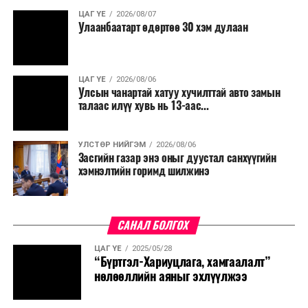
ЦАГ ҮЕ
2026/08/07
Улаанбаатарт өдөртөө 30 хэм дулаан
ЦАГ ҮЕ
2026/08/06
Улсын чанартай хатуу хучилттай авто замын
талаас илүү хувь нь 13-аас...
УЛСТӨР НИЙГЭМ
2026/08/06
Засгийн газар энэ оныг дуустал санхүүгийн
хэмнэлтийн горимд шилжинэ
САНАЛ БОЛГОХ
ЦАГ ҮЕ
2025/05/28
“Бүртгэл-Хариуцлага, хамгаалалт”
нөлөөллийн аяныг эхлүүлжээ