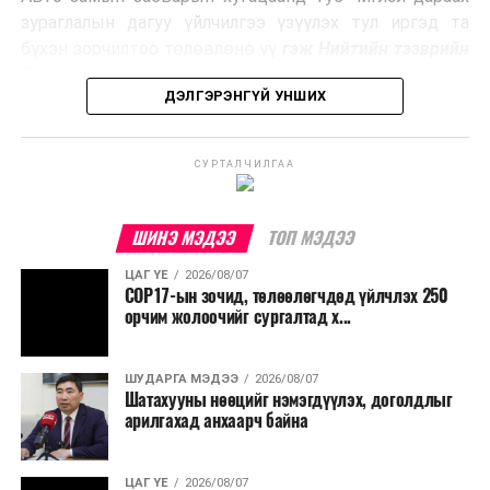
Ийнхүү лаг хатаах, шатаах технологийг лагийн
зураглалын дагуу үйлчилгээ үзүүлэх тул иргэд та
эзлэхүүнийг бууруулахын зэрэгцээ эрчим хүч
бүхэн зорчилтоо төлөвлөнө үү
гэж Нийтийн тээврийн
үйлдвэрлэх, нөөцийг дахин ашиглах чиглэлээр олон
бодлогын газраас мэдээллээ.
улсад өргөн ашиглаж байна.
ДЭЛГЭРЭНГҮЙ УНШИХ
СУРТАЛЧИЛГАА
ШИНЭ МЭДЭЭ
ТОП МЭДЭЭ
ЦАГ ҮЕ
2026/08/07
COP17-ын зочид, төлөөлөгчдөд үйлчлэх 250
орчим жолоочийг сургалтад х...
ШУДАРГА МЭДЭЭ
2026/08/07
Шатахууны нөөцийг нэмэгдүүлэх, доголдлыг
арилгахад анхаарч байна
ЦАГ ҮЕ
2026/08/07