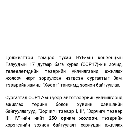
Цөлжилттэй тэмцэх тухай НҮБ-ын конвенцын
Талуудын 17 дугаар бага хурал (COP17)-ын зочид,
төлөөлөгчдийн тээврийн үйлчилгээнд ажиллах
жолооч нарт зориулсан нэгдсэн сургалтыг Зам,
тээврийн яамны “Хөсөг” танхимд зохион байгууллаа.
Сургалтад COP17-ын үеэр автотээврийн үйлчилгээнд
ажиллах төрийн болон хувийн хэвшлийн
байгууллагууд, “Зорчигч тээвэр I, II”, “Зорчигч тээвэр
III, IV”-ийн нийт
250 орчим жолооч
, тээврийн
хэрэгслийн зохион байгуулалт хариуцан ажиллах