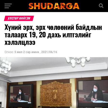
УЛСТӨР НИЙГЭМ
Хүний эрх, эрх чөлөөний байдлын
талаарх 19, 20 дахь илтгэлийг
хэлэлцлээ
Огноо:
5 жил 2 сар.өмнө
,
2021/06/16