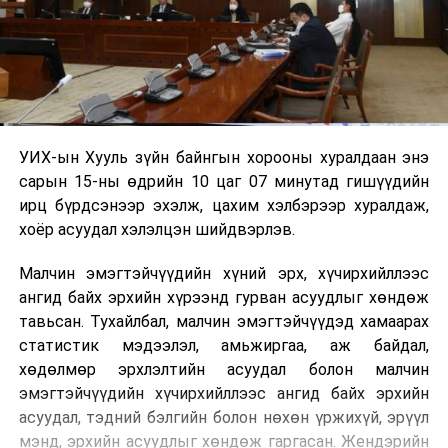
УИХ-ын Хууль зүйн байнгын хорооны хуралдаан энэ
сарын 15-ны өдрийн 10 цаг 07 минутад гишүүдийн
ирц бүрдсэнээр эхэлж, цахим хэлбэрээр хуралдаж,
хоёр асуудал хэлэлцэн шийдвэрлэв.
Малчин эмэгтэйчүүдийн хүний эрх, хүчирхийллээс
ангид байх эрхийн хүрээнд гурван асуудлыг хөндөж
тавьсан. Тухайлбал, малчин эмэгтэйчүүдэд хамаарах
статистик мэдээлэл, амьжиргаа, аж байдал,
хөдөлмөр эрхлэлтийн асуудал болон малчин
эмэгтэйчүүдийн хүчирхийллээс ангид байх эрхийн
асуудал, тэдний бэлгийн болон нөхөн үржихүй, эрүүл
мэнд, эрхийн асуудлыг хөндөж гаргасан. Жендэрийн