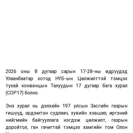
талаарх 20 дахь илтгэл"-ийн танилцуулга:
Нэгдүгээр бүлэгт,
Хүний амь нас, нийтийн
эрүүл мэндийг хамгаалах үүднээс Ковид-19
цар тахлын үед хүний эрх, эрх чөлөөнд
хязгаарлалт тогтоож болно. Гэвч ийм
хязгаарлалт нь зорилгоо биелүүлэхэд зайлшгүй
шаардлагатай, хүний эрх, эрх чөлөөг хамгийн
бага түвшинд хязгаарласан, хүнийг ялгаварлан
гадуурхаж, гутаан доромжилсон шинжгүй байх
2026 оны 8 дугаар сарын 17-28-ны өдрүүдэд
ёстой. Энэ бүлэгт хөл хорио, тусгаарлалт,
Улаанбаатар хотод НҮБ-ын Цөлжилттэй тэмцэх
нийгмийн хэв журам сахиулах үйл ажиллагааны
тухай конвенцын Талуудын 17 дугаар бага хурал
үед хүний амьд явах, халдашгүй чөлөөтэй байх,
(COP17) болно.
ялгаварлан гадуурхалтаас ангид байх эрх
хэрэгжсэн эсэхэд дүн шинжилгээ хийв.
Энэ хурал нь дэлхийн 197 улсын Засгийн газрын
гишүүд, эрдэмтэн судлаач, хувийн хэвшил, иргэний
Хоёрдугаар бүлэгт,
Зорилтот бүлгийн эрх
нийгмийн байгууллага нэгдэж цөлжилт, газрын
Ковид-19 цар тахлын нөхцөлд төрөөс ахмад
доройтол, ган гачигтай тэмцэх хамгийн том Олон
настан, хүүхэд, эмэгтэйчүүд, хөгжлийн