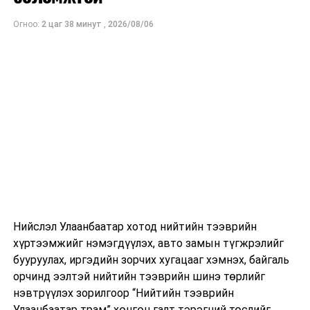
Огноо:
2 цаг 38 минут
,
2026/08/06
Нийслэл Улаанбаатар хотод нийтийн тээврийн
хүртээмжийг нэмэгдүүлэх, авто замын түгжрэлийг
бууруулах, иргэдийн зорчих хугацааг хэмнэх, байгаль
орчинд ээлтэй нийтийн тээврийн шинэ төрлийг
нэвтрүүлэх зорилгоор “Нийтийн тээврийн
Улаанбаатар трам” хөнгөн галт тэрэгний төслийг