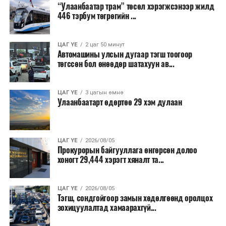
“Улаанбаатар трам” төсөл хэрэгжсэнээр жилд
446 тэрбум төгрөгийн ...
“Улаанбаатар трам” төсөл хэрэгжиж, авто замын
ачаалал буурснаар трассын дагуух автомашинуудын
шатахууны хэмнэлт жилд 446 тэрбум төгрөгт хүрэх
ЦАГ ҮЕ
2 цаг 50 минут
Автомашины улсын дугаар тэгш тоогоор
боломжтой гэсэн тооцоог техник, эдийн засгийн
төгссөн бол өнөөдөр шатахуун ав...
үндэслэлд тусгажээ.
Төсөл хэрэгжсэнээр иргэдийн зорчих хугацаа
ЦАГ ҮЕ
3 цагын өмнө
Улаанбаатарт өдөртөө 29 хэм дулаан
богиносож, түгжрэлээс үүдэлтэй эдийн засгийн
алдагдал буурахын зэрэгцээ аюулгүй, найдвартай,
тав тухтай, хүртээмжтэй нийтийн тээврийн шинэ
тогтолцоо бүрдэх ач холбогдолтой юм.
ЦАГ ҮЕ
2026/08/05
Прокурорын байгууллага өнгөрсөн долоо
хоногт 29,444 хэрэгт хяналт та...
ЦАГ ҮЕ
2026/08/05
Тэгш, сондгойгоор замын хөдөлгөөнд оролцох
зохицуулалтад хамаарахгүй...