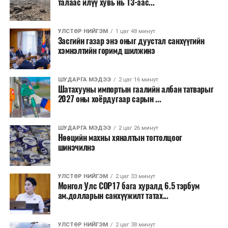
талаас илүү хувь нь 13-аас...
зэрэгцээ ажлын байр нэмэгдэх, жижиг, дунд
бизнесийн үйл ажиллагаа өргөжих, үл хөдлөх
УЛСТӨР НИЙГЭМ
1 цаг 48 минут
хөрөнгийн үнэ цэнэ өсөх зэрэг эдийн засгийн эерэг
Засгийн газар энэ оныг дуустал санхүүгийн
үр нөлөө үзүүлнэ гэж тооцсон байна.
хэмнэлтийн горимд шилжинэ
Трамвай нь цахилгаан эрчим хүчээр ажилладаг тул
ашиглалтын явцад агаар бохирдуулагч бодис шууд
ШУДАРГА МЭДЭЭ
2 цаг 16 минут
Шатахууны импортын гаалийн албан татварыг
ялгаруулахгүй. Иргэд хувийн автомашинаас их
2027 оны хоёрдугаар сарын ...
багтаамжийн нийтийн тээвэрт шилжсэнээр замын
хөдөлгөөний ачаалал, нүүрстөрөгчийн давхар исэл
ШУДАРГА МЭДЭЭ
2 цаг 26 минут
болон бусад хүлэмжийн хийн ялгарлыг бууруулах ач
Нөөцийн махны хяналтын тогтолцоог
холбогдолтой.
шинэчилнэ
Түгжрэлээс үүдэлтэй эдийн засгийн алдагдлыг
тооцоход нэг автомашин өдөрт дунджаар 2.5 цаг
УЛСТӨР НИЙГЭМ
2 цаг 33 минут
Монгол Улс COP17 бага хуралд 6.5 тэрбум
түгжрэлд саатахдаа 3.45 литр шатахууныг үр ашиггүй
ам.долларын санхүүжилт татах...
зарцуулдаг байна. Ингэснээр нэг жолооч өдөрт
8,238.6 төгрөг, жилд 1.7 сая гаруй төгрөгийн
шатахууны зардлыг зөвхөн түгжрэлд алддаг аж.
УЛСТӨР НИЙГЭМ
2 цаг 38 минут