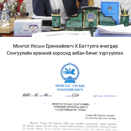
Монгол Улсын Ерөнхийлөгч Х.Баттулга өчигдөр
Сонгуулийн ерөнхий хороонд албан бичиг хүргүүллээ.