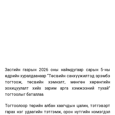
Засгийн газрын 2026 оны наймдугаар сарын 5-ны
өдрийн хуралдаанаар “Төсвийн санхүүжилтэд эрэмбэ
тогтоож, төсвийн хэмнэлт, мөнгөн хөрөнгийн
зохицуулалт хийх зарим арга хэмжээний тухай”
тогтоолыг баталлаа.
Тогтоолоор төрийн албан хаагчдын цалин, тэтгэвэрт
гарах нэг удаагийн тэтгэмж, орон нутгийн нэмэгдэл