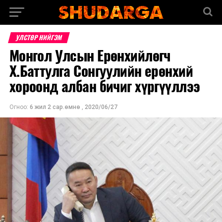
УЛСТӨР НИЙГЭМ
Монгол Улсын Ерөнхийлөгч
Х.Баттулга Сонгуулийн ерөнхий
хороонд албан бичиг хүргүүллээ
Огноо:
6 жил 2 сар.өмнө
,
2020/06/27