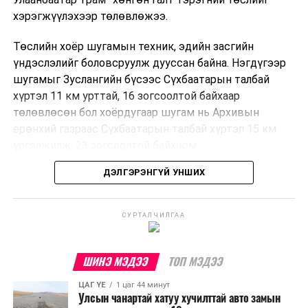
хэрэгжүүлэхээр төлөвлөжээ.
Төслийн хоёр шугамын техник, эдийн засгийн
үндэслэлийг боловсруулж дууссан байна. Нэгдүгээр
шугамыг Зуслангийн бүсээс Сүхбаатарын талбай
хүртэл 11 км урттай, 16 зогсоолтой байхаар
төлөвлөсөн бол хоёрдугаар шугам нь Архивын
ерөнхий газраас Сүхбаатарын талбай хүртэл 15 км
үргэлжилж, 23 зогсоолтой байх юм.
ДЭЛГЭРЭНГҮЙ УНШИХ
Төслийг бүрэн хэрэгжүүлснээр цагт 10-12 мянган
зорчигч тээвэрлэх хүчин чадал бүрдэж, замын
хөдөлгөөний дундаж хурд 23.6 хувиар нэмэгдэх
СУРТАЛЧИЛГАА
тооцоо гарчээ.
Трамвайн системийг хөгжүүлснээр нийтийн тээвэрт
ШИНЭ МЭДЭЭ
ТОП МЭДЭЭ
суурилсан хот төлөвлөлтийг дэмжиж, шугам болон
ЦАГ ҮЕ
1 цаг 44 минут
зогсоолуудыг түшиглэсэн худалдаа, үйлчилгээ, орон
Улсын чанартай хатуу хучилттай авто замын
сууцны шинэ бүсүүд бий болох боломжтой. Үүний