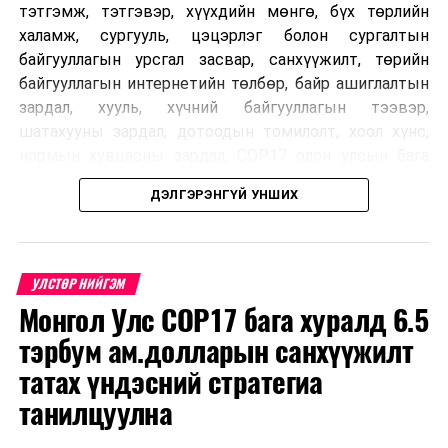
тэтгэмж, тэтгэвэр, хүүхдийн мөнгө, бүх төрлийн
халамж, сургууль, цэцэрлэг болон сургалтын
УНШСАН:
4011
байгууллагын урсгал засвар, санхүүжилт, төрийн
ДАРААХ МЭДЭЭ
байгууллагын интернетийн төлбөр, байр ашиглалтын
Сэжигтэй этгээд цэргийн бааз руу нэвтрэхийг завджээ
зардал, хууль, хүчний байгууллагын тээвэр,
шатахууны зардал, дотоодын томилолт, хоол хүнс,
ӨМНӨХ МЭДЭЭ
Монгол Улсын Ерөнхийлөгч Х.Баттулга Сонгуулийн
нормын хувцасны зардал, COP17 олон улсын бага
ерөнхий хорооны гишүүдтэй уулзлаа
хурлын зардал, Засгийн газрын өр, орон нутгийн нөөц
ДЭЛГЭРЭНГҮЙ УНШИХ
хөрөнгийн санхүүжилтийг хэвийн үргэлжлүүлэхээр
шийдвэрлэжээ.
Харин дараах зардлыг хязгаарлахаар болсон байна.
УЛСТӨР НИЙГЭМ
Үүнд:
Монгол Улс COP17 бага хуралд 6.5
тэрбум ам.долларын санхүүжилт
Олон улсын болон Засгийн газрын
шийдвэртэйгээс бусад хурал, зөвлөгөөн, ой,
татах үндэсний стратегиа
тэмдэглэлт өдөр, найр наадам, соёлын арга
танилцуулна
хэмжээ;