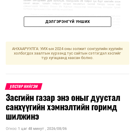
ДЭЛГЭРЭНГҮЙ УНШИХ
АНХААРУУЛГА: УИХ-ын 2024 оны ээлжит сонгуулийн хуулийн
холбогдох заалтын хүрээнд тус сайтын сэтгэгдэл хэсгийг
түр хугацаанд хаасан болно.
УЛСТӨР НИЙГЭМ
Засгийн газар энэ оныг дуустал
санхүүгийн хэмнэлтийн горимд
шилжинэ
Огноо:
1 цаг 48 минут
,
2026/08/06