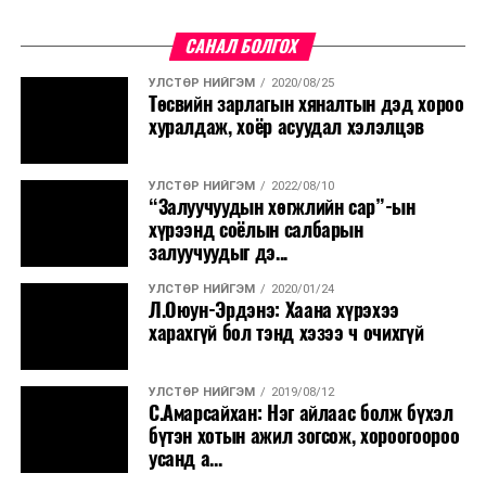
САНАЛ БОЛГОХ
УЛСТӨР НИЙГЭМ
2020/08/25
Төсвийн зарлагын хяналтын дэд хороо
хуралдаж, хоёр асуудал хэлэлцэв
УЛСТӨР НИЙГЭМ
2022/08/10
“Залуучуудын хөгжлийн сар”-ын
хүрээнд соёлын салбарын
залуучуудыг дэ...
УЛСТӨР НИЙГЭМ
2020/01/24
Л.Оюун-Эрдэнэ: Хаана хүрэхээ
харахгүй бол тэнд хэзээ ч очихгүй
УЛСТӨР НИЙГЭМ
2019/08/12
С.Амарсайхан: Нэг айлаас болж бүхэл
бүтэн хотын ажил зогсож, хороогоороо
усанд а...