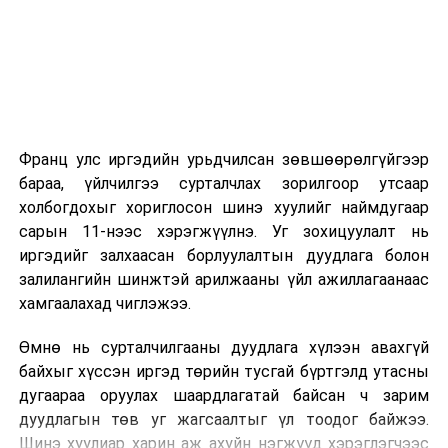
эхэлнэ.
2026 оны 9 дүгээр сарын 14-нөөс танхимаар
үргэлжилнэ.
Оюутны дотуур байр
Франц улс иргэдийн урьдчилсан зөвшөөрөлгүйгээр
2026 оны 9 дүгээр сарын 13-наас оюутнуудыг
бараа, үйлчилгээ сурталчлах зорилгоор утсаар
дотуур байранд оруулж эхэлнэ.
холбогдохыг хориглосон шинэ хуулийг наймдугаар
Сургууль, цэцэрлэгийн үйл ажиллагааны
сарын 11-нээс хэрэгжүүлнэ. Уг зохицуулалт нь
зохицуулалт
иргэдийг залхаасан борлуулалтын дуудлага болон
залилангийн шинжтэй арилжааны үйл ажиллагаанаас
2026 оны 8 дугаар сарын 17–28-ны өдрүүдэд
хамгаалахад чиглэжээ.
нийслэлийн бүх сургууль, цэцэрлэгт ажлын
Өмнө нь сурталчилгааны дуудлага хүлээн авахгүй
байранд элсэлт, бүртгэл болон бусад аливаа
байхыг хүссэн иргэд төрийн тусгай бүртгэлд утасны
арга хэмжээ зохион байгуулахгүй болно.
дугаараа оруулах шаардлагатай байсан ч зарим
дуудлагын төв уг жагсаалтыг үл тоодог байжээ.
Шинэ хуулиар харин аж ахуйн нэгжүүд хэрэглэгчээс