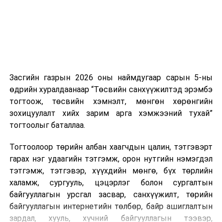
эсвэл тухайн компанитай өмнө нь гэрээний
харилцаатай бөгөөд шинэ үйлчилгээ санал болгож
буй тохиолдолд хориг үйлчлэхгүй. Иргэд
зөвшөөрөлгүй дуудлагын талаар төрийн цахим
хуудсаар мэдээлэх боломжтой.
Засгийн газрын 2026 оны наймдугаар сарын 5-ны
Шинэ хууль Францын зах зээлд үйлчилдэг гадаадын
өдрийн хуралдаанаар “Төсвийн санхүүжилтэд эрэмбэ
дуудлагын төвүүдэд нөлөөлөхөөр байна. Тухайлбал,
тогтоож, төсвийн хэмнэлт, мөнгөн хөрөнгийн
Мароккогийн дуудлагын төвүүдийн орлогын 80 гаруй
зохицуулалт хийх зарим арга хэмжээний тухай”
хувь Францын зах зээлээс бүрддэг бөгөөд тус улсын
тогтоолыг баталлаа.
40–50 мянган ажлын байр эрсдэлд орж болзошгүйг
Мароккогийн хөдөлмөр эрхлэлтийн сайд мэдэгджээ.
Тогтоолоор төрийн албан хаагчдын цалин, тэтгэвэрт
гарах нэг удаагийн тэтгэмж, орон нутгийн нэмэгдэл
тэтгэмж, тэтгэвэр, хүүхдийн мөнгө, бүх төрлийн
халамж, сургууль, цэцэрлэг болон сургалтын
байгууллагын урсгал засвар, санхүүжилт, төрийн
байгууллагын интернетийн төлбөр, байр ашиглалтын
зардал, хууль, хүчний байгууллагын тээвэр,