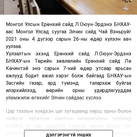
Монгол Улсын Ерөнхий сайд Л.Оюун-Эрдэнэ БНХАУ-
аас Монгол Улсад суугаа Элчин сайд Чай Вэньруйг
2021 оны 4 дүгээр сарын 26-ны өдөр хүлээн авч
уулзав.
Уулзалтын эхэнд Ерөнхий сайд Л.Оюун-Эрдэнэ
БНХАУ-ын Төрийн зөвлөлийн Ерөнхий сайд Ли
Көчянтэй энэ сарын 7-ний өдөр утсаар ярьсан
ажлууд бодит ажил хэрэг болж байгаад БНХАУ-ын
Засгийн газар, ард түмэнд талархаж буйгаа
илэрхийлээд, өөрийн орны удирдлагууддаа
уламжилж өгөхийг Элчин сайдаас хүслээ.
Цар тахлын хүндхэн цаг хугацаанд хөрш орны болон
найрсаг харилцаа, хамтын ажиллагааны хүрээнд
КОВИД-19 цар тахалтай тэмцэх манай улсын үйл
ажиллагаанд БНХАУ-аас дэмжлэг үзүүлж, вакцин, эм,
ДЭЛГЭРЭНГҮЙ УНШИХ