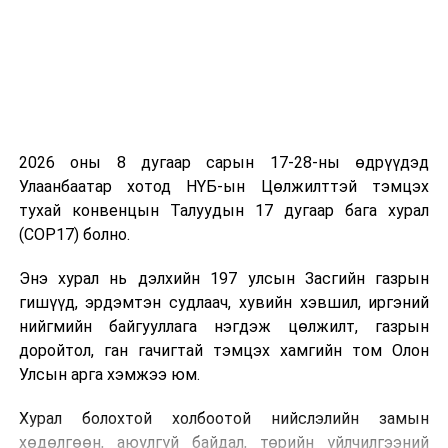
боомтуудын үйл ажиллагааг хэвийн болгох чиглэлээр
цаашид ч идэвхтэй арга хэмжээ авах талаар талууд
ярилцав
гэж Засгийн газрын Хэвлэл, мэдээлэлтэй
харилцах газраас мэдээллээ.
УНШСАН:
2480
2026 оны 8 дугаар сарын 17-28-ны өдрүүдэд
ДАРААХ МЭДЭЭ
Хүчилтөрөгчийн үйлдвэр ашиглалтад орно
Улаанбаатар хотод НҮБ-ын Цөлжилттэй тэмцэх
тухай конвенцын Талуудын 17 дугаар бага хурал
ӨМНӨХ МЭДЭЭ
(COP17) болно.
Ерөнхий сайд Л.Оюун-Эрдэнэ ОХУ-ын Элчин сайд
И.К.Азизовыг хүлээн авч уулзав
Энэ хурал нь дэлхийн 197 улсын Засгийн газрын
гишүүд, эрдэмтэн судлаач, хувийн хэвшил, иргэний
нийгмийн байгууллага нэгдэж цөлжилт, газрын
доройтол, ган гачигтай тэмцэх хамгийн том Олон
Улсын арга хэмжээ юм.
Хурал болохтой холбоотой нийслэлийн замын
хөдөлгөөн, аюулгүй байдал, төрийн үйлчилгээний