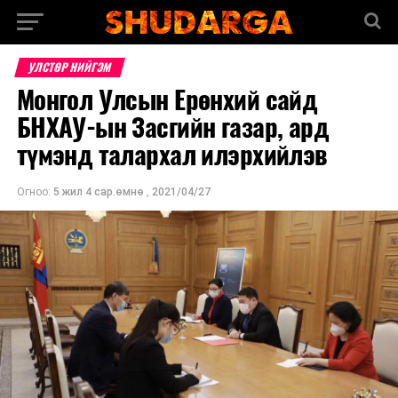
УЛСТӨР НИЙГЭМ
Монгол Улсын Ерөнхий сайд
БНХАУ-ын Засгийн газар, ард
түмэнд талархал илэрхийлэв
Огноо:
5 жил 4 сар.өмнө
,
2021/04/27