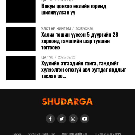
ЦАГ ҮЕ
2019/11/28
Вакум цонхоо өвлийн горимд
шилжүүлсэн үү
УЛСТӨР НИЙГЭМ
2025/02/20
Халиа тошин үүссэн 5 дүүргийн 28
хороонд гамшгийн шар түвшин
тогтооно
ЦАГ ҮЕ
2025/02/26
Хуулийн этгээдийн тамга, тэмдгийг
хүлээлгэн өгөхгүй авч зугтдаг явдлыг
таслан зо...
НҮҮР
ЧУХЛЫГ ОНЦЛОВ
УЛСТӨР НИЙГЭМ
ШУДАРГА МЭДЭЭ