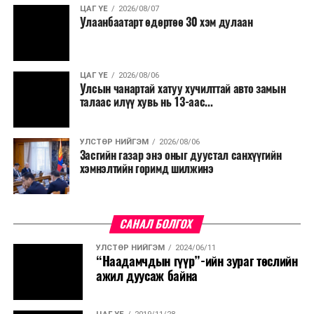
ЦАГ ҮЕ
2026/08/07
хамт олны урлаг, спортын арга хэмжээг зохион
Улаанбаатарт өдөртөө 30 хэм дулаан
байгуулахгүй байх, төрийн албанд шинэ орон тоо бий
болгохгүй байх, эрчим хүчний хэрэглээг хэмнэх, хурал,
сургалтыг цахим хэлбэрт шилжүүлэх, төрийн албан
ЦАГ ҮЕ
2026/08/06
хаагчдыг зарим өдрүүдэд цахимаар ажиллуулах арга
Улсын чанартай хатуу хучилттай авто замын
хэмжээг үргэлжлүүлэхийг үүрэг болголоо.
талаас илүү хувь нь 13-аас...
Төсвийн сахилга бат сайжирч, эдийн засгийн нөхцөл
УЛСТӨР НИЙГЭМ
2026/08/06
байдал хэвийн болсон тохиолдолд эдгээр
Засгийн газар энэ оныг дуустал санхүүгийн
хязгаарлалтыг үе шаттайгаар сулруулах юм.
хэмнэлтийн горимд шилжинэ
САНАЛ БОЛГОХ
УЛСТӨР НИЙГЭМ
2024/06/11
“Наадамчдын гүүр”-ийн зураг төслийн
ажил дуусаж байна