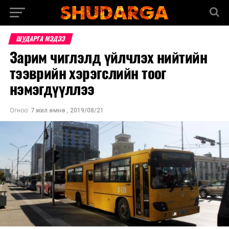
ШУДАРГА МЭДЭЭ
Зарим чиглэлд үйлчлэх нийтийн
тээврийн хэрэгслийн тоог
нэмэгдүүллээ
Огноо:
7 жил.өмнө
,
2019/08/21