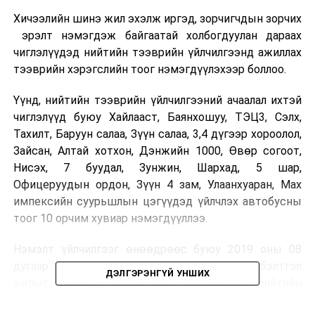
Хичээлийн шинэ жил эхэлж иргэд, зорчигчдын зорчих
эрэлт нэмэгдэж байгаатай холбогдуулан дараах
чиглэлүүдэд нийтийн тээврийн үйлчилгээнд ажиллах
тээврийн хэрэгслийн тоог нэмэгдүүлэхээр боллоо.
Үүнд, нийтийн тээврийн үйлчилгээний ачаалал ихтэй
чиглэлүүд буюу Хайлааст, Баянхошуу, ТЭЦ3, Сэлх,
Тахилт, Баруун салаа, Зүүн салаа, 3,4 дүгээр хороолол,
Зайсан, Алтай хотхон, Дэнжийн 1000, Өвөр согоот,
Нисэх, 7 буудал, Зунжин, Шархад, 5 шар,
Офицеруудын ордон, Зүүн 4 зам, Улаанхуаран, Мах
импексийн суурьшлын цэгүүдэд үйлчлэх автобусны
тоог 10 орчим хувиар нэмэгдүүллээ.
Нэмэлт үйлчилгээг өнөөдрөөс буюу 2019 оны 08
дугаар сарын 20-ны өдрөөс эхлүүлэхээр бэлтгэл
ДЭЛГЭРЭНГҮЙ УНШИХ
ажлыг хангаад байна гэж нийслэлийн Нийтийн
тээврийн үйлчилгээний газраас мэдээлсэн байна.