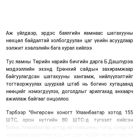
хичээн ажиллаж байна гэв
гэж Зам, тээврийн яамнаас
мэдээллээ.
Аж үйлдвэр, эрдэс баялгийн яамнаас шатахууны
нөхцөл байдалтай холбогдуулан цаг үеийн асуудлаар
ээлжит хэвлэлийн бага хурал хийлээ.
Тус яамны Төрийн нарийн бичгийн дарга Б.Дашпүрэв
мэдээллийн эхэнд Ерөнхий сайдын захирамжаар
байгуулагдсан шатахууны хангамж, нийлүүлэлтийг
тогтворжуулах шуурхай штаб нь богино хугацаанд
нөөцийг нэмэгдүүлэх, доголдлыг арилгахад анхаарч
ажиллаж байгааг онцоллоо.
Тэрбээр "Өнгөрсөн хоногт Улаанбаатар хотод 155
ШТС, орон нутгийн 80 ШТС-д түгээлт хийсэн
байна. Улаанбаатар хотод автомашины тэгш, сондгой
дугаараар хэрэглэгчдэд нэг удаа 50,000 төгрөг хүртэл