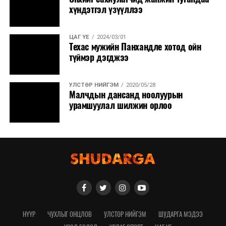
хүндэтгэл үзүүллээ
ЦАГ ҮЕ
2024/03/01
Техас мужийн Панхандле хотод ойн
түймэр дэгджээ
УЛСТӨР НИЙГЭМ
2020/05/28
Малчдын дансанд ноолуурын
урамшуулал шилжин орлоо
НҮҮР
ЧУХЛЫГ ОНЦЛОВ
УЛСТӨР НИЙГЭМ
ШУДАРГА МЭДЭЭ