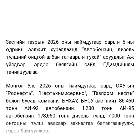
Засгийн газрын 2026 оны наймдугаар сарын 5-ны
өдрийн ээлжит хуралдаанд “Автобензин, дизель
түлшний онцгой албан татварын тухай” асуудлыг Аж
үйлдвэр, эрдэс баялгийн сайд Г.Дамдинням
танилцууллаа.
Монгол Улс 2026 оны наймдугаар сард ОХУ-ын
“Роснефть”, “Нефтьхимисервис”, “Газпром нефть”
болон бусад компани, БНХАУ, БНСУ-аас нийт 86,460
тонн АИ-92 автобензин, 1,280 тонн АИ-95
автобензин, 178,650 тонн дизель түлш, 7,000 тонн
онгоцны түлш авахаар захиалгаа баталгаажуулж,
гэрээ байгуулжээ.