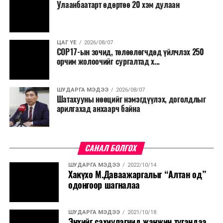
Улаанбаатарт өдөртөө 20 хэм дулаан
ЦАГ ҮЕ
2026/08/07
COP17-ын зочид, төлөөлөгчдөд үйлчлэх 250
орчим жолоочийг сургалтад х...
ШУДАРГА МЭДЭЭ
2026/08/07
Шатахууны нөөцийг нэмэгдүүлэх, доголдлыг
арилгахад анхаарч байна
САНАЛ БОЛГОХ
ШУДАРГА МЭДЭЭ
2022/10/14
Хакүхо М.Даваажаргалыг “Алтан од”
одонгоор шагналаа
ШУДАРГА МЭДЭЭ
2021/10/18
Энхийг сахиулагчид жанжин тугандаа