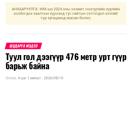
АНХААРУУЛГА: УИХ-ын 2024 оны ээлжит сонгуулийн хуулийн
УНШСАН:
8661
холбогдох заалтын хүрээнд тус сайтын сэтгэгдэл хэсгийг
түр хугацаанд хаасан болно.
ДАРААХ МЭДЭЭ
"ABU ROBOCON 2019 MONGOLIA" Олон улсын тэмцээн
энэ сарын 25-нд болно
ӨМНӨХ МЭДЭЭ
“Үндэсний төв цэнгэлдэх хүрээлэн” байгуулах
ШУДАРГА МЭДЭЭ
төслийн уралдаанд 24295 иргэн саналаа өгчээ
Туул гол дээгүүр 476 метр урт гүүр
барьж байна
Огноо:
4 цаг 1 минут
,
2026/08/10