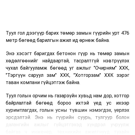
Туул гол дээгүүр барих төмөр замын гүүрийн урт 476
метр бөгөөд барилгын ажил ид өрнөж байна.
Энэ хэсэгт баригдах бетонон гүүр нь төмөр замын
хөдөлгөөнийг найдвартай, тасралтгүй нэвтрүүлэх
чухал байгууламж бөгөөд уг ажлыг "Очирням" ХХК,
"Тэргүүн саруул зам" ХХК, "Хотгорзам" ХХК зэрэг
таван компани гүйцэтгэж байна.
Туул голын орчим нь газарзүйн хувьд нам дор, хотгор
байрлалтай бөгөөд бороо ихтэй үед ус ихээр
хуримтлагдах, голын усны түвшин нэмэгдэх, үерлэх
эрсдэлтэй. Энэ нь гүүрийн суурь, тулгуур болон
далангийн ажлыг гүйцэтгэхэд хүндрэл учруулж
байгаа ч инженер, техникийн ажилтнууд тухайн