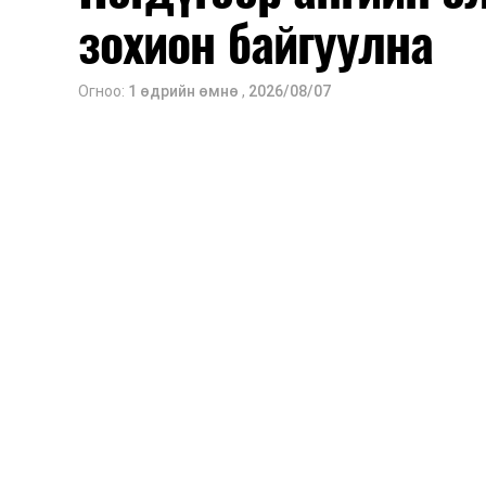
зохион байгуулна
Огноо:
1 өдрийн өмнө
,
2026/08/07