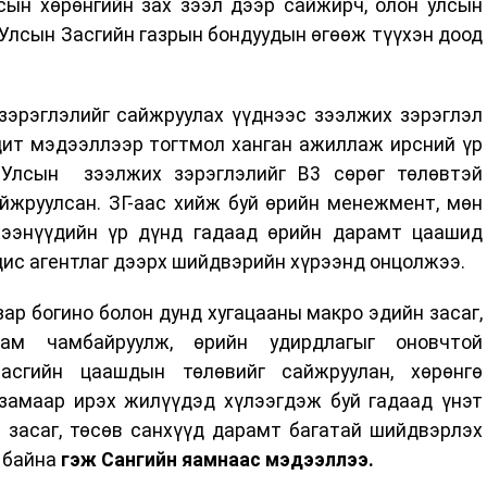
сын хөрөнгийн зах зээл дээр сайжирч, олон улсын
 Улсын Засгийн газрын бондуудын өгөөж түүхэн доод
зэрэглэлийг сайжруулах үүднээс зээлжих зэрэглэл
одит мэдээллээр тогтмол ханган ажиллаж ирсний үр
 Улсын зээлжих зэрэглэлийг B3 сөрөг төлөвтэй
йжруулсан. ЗГ-аас хийж буй өрийн менежмент, мөн
ээнүүдийн үр дүнд гадаад өрийн дарамт цаашид
дис агентлаг дээрх шийдвэрийн хүрээнд онцолжээ.
р богино болон дунд хугацааны макро эдийн засаг,
лам чамбайруулж, өрийн удирдлагыг оновчтой
асгийн цаашдын төлөвийг сайжруулан, хөрөнгө
 замаар ирэх жилүүдэд хүлээгдэж буй гадаад үнэт
 засаг, төсөв санхүүд дарамт багатай шийдвэрлэх
 байна
гэж Сангийн яамнаас мэдээллээ.