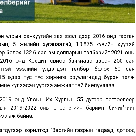
н улсын санхүүгийн зах зээл дээр 2016 онд гарган
ын, 5 жилийн хугацаатай, 10.875 хувийн хүүтэй
р болох 132.6 сая ам.долларын төлбөрийг 2021 оны
 2016 онд Кредит свисс банкнаас авсан 250 сая
лтэй зээлийн үлдэгдэл төлбөр болох 60 сая
5 өдөр тус тус хөрөнгө оруулагчдад бүрэн төлж
өмнө хүлээсэн үүргээ амжилттай биелүүллээ.
2019 онд Улсын Их Хурлын 55 дугаар тогтоолоор
ын 2019-2022 оны стратегийн баримт бичиг”-ийг
иллаж байна.
эгдүгээр зорилтод “Засгийн газрын гадаад, дотоод