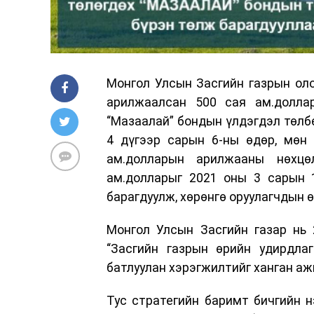
Монгол Улсын Засгийн газрын оло
арилжаалсан 500 сая ам.доллар
“Мазаалай” бондын үлдэгдэл төлбө
4 дүгээр сарын 6-ны өдөр, мөн
ам.долларын арилжааны нөхцө
ам.долларыг 2021 оны 3 сарын 1
барагдуулж, хөрөнгө оруулагчдын 
Монгол Улсын Засгийн газар нь 
“Засгийн газрын өрийн удирдлаг
батлуулан хэрэгжилтийг ханган аж
Тус стратегийн баримт бичгийн н