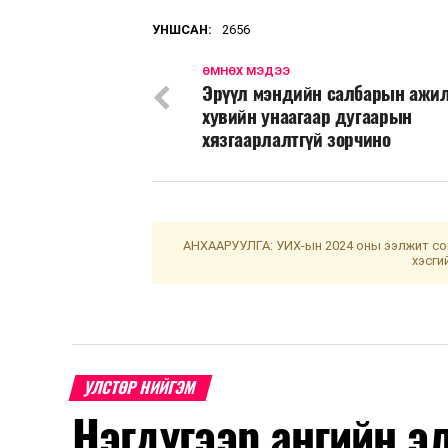
УНШСАН:
2656
ӨМНӨХ МЭДЭЭ
Эрүүл мэндийн салбарын ажи
хувийн унаагаар дугаарын
хязгаарлалтгүй зорчино
АНХААРУУЛГА: УИХ-ын 2024 оны ээлжит сон
хэсги
УЛСТӨР НИЙГЭМ
Нэгдүгээр ангийн э