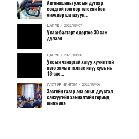
Автомашины улсын дугаар
сондгой тоогоор төгссөн бол
өнөөдөр шатахуун...
ЦАГ ҮЕ
2026/08/07
Улаанбаатарт өдөртөө 30 хэм
дулаан
ЦАГ ҮЕ
2026/08/06
Улсын чанартай хатуу хучилттай
авто замын талаас илүү хувь нь
13-аас...
УЛСТӨР НИЙГЭМ
2026/08/06
Засгийн газар энэ оныг дуустал
санхүүгийн хэмнэлтийн горимд
шилжинэ