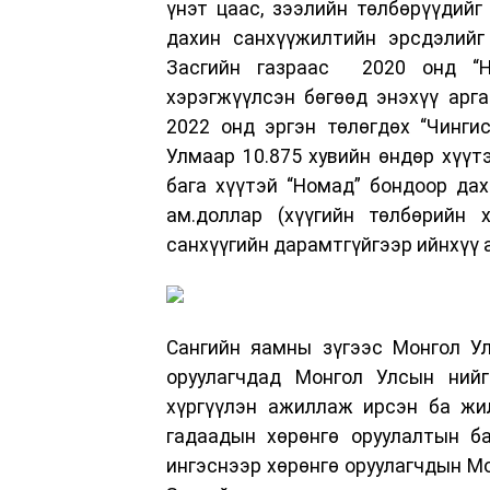
үнэт цаас, зээлийн төлбөрүүдийг
дахин санхүүжилтийн эрсдэлийг 
Засгийн газраас 2020 онд “Н
хэрэгжүүлсэн бөгөөд энэхүү арга
2022 онд эргэн төлөгдөх “Чинги
Улмаар 10.875 хувийн өндөр хүүт
бага хүүтэй “Номад” бондоор дах
ам.доллар (хүүгийн төлбөрийн 
санхүүгийн дарамтгүйгээр ийнхүү
Сангийн яамны зүгээс Монгол Ул
оруулагчдад Монгол Улсын нийг
хүргүүлэн ажиллаж ирсэн ба жил
гадаадын хөрөнгө оруулалтын ба
ингэснээр хөрөнгө оруулагчдын М