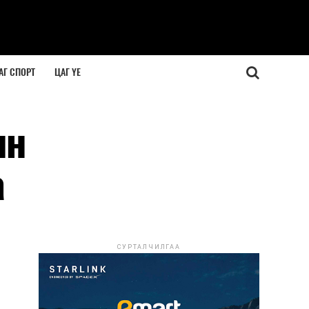
АГ СПОРТ
ЦАГ ҮЕ
ын
а
СУРТАЛЧИЛГАА