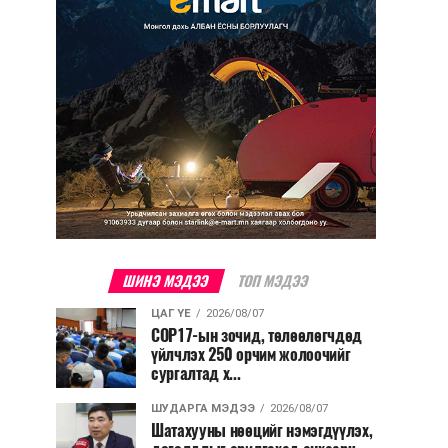
ШИНЭ МЭДЭЭ
ТОП МЭДЭЭ
ЦАГ ҮЕ
2026/08/07
COP17-ын зочид, төлөөлөгчдөд
үйлчлэх 250 орчим жолоочийг
сургалтад х...
ШУДАРГА МЭДЭЭ
2026/08/07
Шатахууны нөөцийг нэмэгдүүлэх,