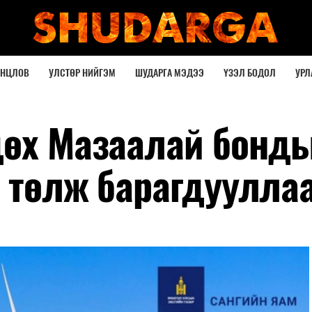
ОНЦЛОВ
УЛСТӨР НИЙГЭМ
ШУДАРГА МЭДЭЭ
ҮЗЭЛ БОДОЛ
УРЛ
дөх Мазаалай бонд
н төлж барагдуулла