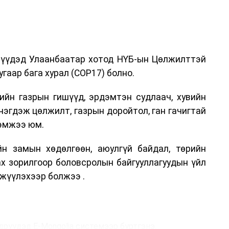
дрүүдэд Улаанбаатар хотод НҮБ-ын Цөлжилттэй
гаар бага хурал (COP17) болно.
ийн газрын гишүүд, эрдэмтэн судлаач, хувийн
нэгдэж цөлжилт, газрын доройтол, ган гачигтай
хэмжээ юм.
н замын хөдөлгөөн, аюулгүй байдал, төрийн
ах зорилгоор боловсролын байгууллагуудын үйл
жүүлэхээр болжээ .
дрүүдэд E-Mongolia системээр бүртгэнэ.