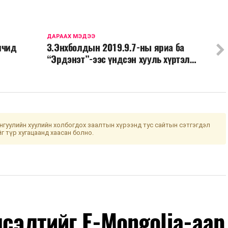
ДАРААХ МЭДЭЭ
лчид
З.Энхболдын 2019.9.7-ны яриа ба
“Эрдэнэт”-ээс үндсэн хууль хүртэл…
гуулийн хуулийн холбогдох заалтын хүрээнд тус сайтын сэтгэгдэл
йг түр хугацаанд хаасан болно.
лсэлтийг E-Mongolia-аар