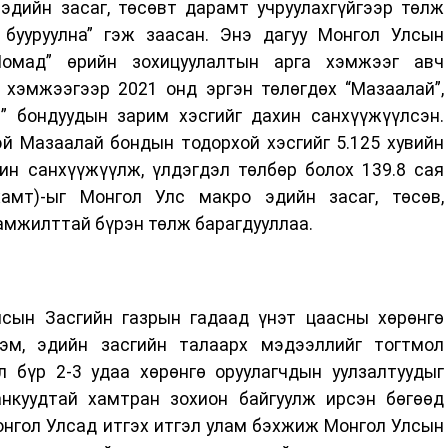
 эдийн засаг, төсөвт дарамт учруулахгүйгээр төлж
бууруулна” гэж заасан. Энэ дагуу Монгол Улсын
омад” өрийн зохицуулалтын арга хэмжээг авч
 хэмжээгээр 2021 онд эргэн төлөгдөх “Мазаалай”,
с” бондуудын зарим хэсгийг дахин санхүүжүүлсэн.
эй Мазаалай бондын тодорхой хэсгийг 5.125 хувийн
ин санхүүжүүлж, үлдэгдэл төлбөр болох 139.8 сая
хамт)-ыг Монгол Улс макро эдийн засаг, төсөв,
 амжилттай бүрэн төлж барагдууллаа.
сын Засгийн газрын гадаад үнэт цаасны хөрөнгө
эм, эдийн засгийн талаарх мэдээллийг тогтмол
 бүр 2-3 удаа хөрөнгө оруулагчдын уулзалтуудыг
нкуудтай хамтран зохион байгуулж ирсэн бөгөөд
онгол Улсад итгэх итгэл улам бэхжиж Монгол Улсын