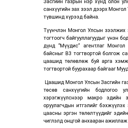
Засгийн газрын нэр хүнд олон ул
санхүүгийн зах зээл дээрх Монгол
түвшинд хүрээд байна.
Түүнчлэн Монгол Улсын зээлжих 
тогтоогч байгууллагуудыг үнэн б
дүнд “Мүүдис” агентлаг Монгол
байсныг B3 тогтвортой болгож са
цаашид төлөвлөж буй арга хэмж
тогтвортой буурахаар байгааг Муу
Цаашид Монгол Улсын Засгийн газа
төсөв санхүүгийн бодлогоо у
хэрэгжүүлснээр макро эдийн з
оруулагчдын итгэлийг бэхжүүлэх
цаасны эргэн төлөлтүүдийг эдийн
чиглэлд онцгой анхааран ажиллаж