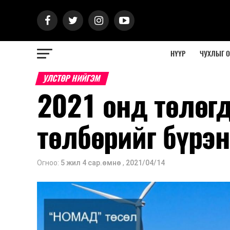
НҮҮР
ЧУХЛЫГ 
УЛСТӨР НИЙГЭМ
2021 онд төлөг
төлбөрийг бүрэ
Огноо:
5 жил 4 сар.өмнө
,
2021/04/14