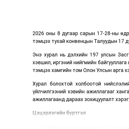
2026 оны 8 дугаар сарын 17-28-ны ө
тэмцэх тухай конвенцын Талуудын 17 ду
Энэ хурал нь дэлхийн 197 улсын Засг
хэвшил, иргэний нийгмийн байгууллага 
тэмцэх хамгийн том Олон Улсын арга 
Хурал болохтой холбоотой нийслэлий
үйлчилгээний хэвийн ажиллагааг ханг
ажиллагаанд дараах зохицуулалт хэрэг
Цэцэрлэгийн бүртгэл
2026 оны 8 дугаар сарын 10–23-ны ө