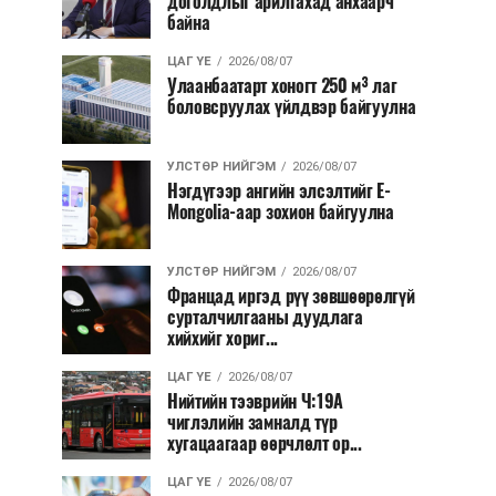
доголдлыг арилгахад анхаарч
байна
ЦАГ ҮЕ
2026/08/07
Улаанбаатарт хоногт 250 м³ лаг
боловсруулах үйлдвэр байгуулна
УЛСТӨР НИЙГЭМ
2026/08/07
Нэгдүгээр ангийн элсэлтийг E-
Mongolia-аар зохион байгуулна
УЛСТӨР НИЙГЭМ
2026/08/07
Францад иргэд рүү зөвшөөрөлгүй
сурталчилгааны дуудлага
хийхийг хориг...
ЦАГ ҮЕ
2026/08/07
Нийтийн тээврийн Ч:19А
чиглэлийн замналд түр
хугацаагаар өөрчлөлт ор...
ЦАГ ҮЕ
2026/08/07