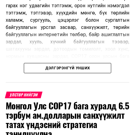
гарах нэг удаагийн тэтгэмж, орон нутгийн нэмэгдэл
тэтгэмж, тэтгэвэр, хүүхдийн мөнгө, бүх төрлийн
халамж, сургууль, цэцэрлэг болон сургалтын
байгууллагын урсгал засвар, санхүүжилт, төрийн
байгууллагын интернетийн төлбөр, байр ашиглалтын
зардал, хууль, хүчний байгууллагын тээвэр,
шатахууны зардал, дотоодын томилолт, хоол хүнс,
нормын хувцасны зардал, COP17 олон улсын бага
хурлын зардал, Засгийн газрын өр, орон нутгийн нөөц
ДЭЛГЭРЭНГҮЙ УНШИХ
хөрөнгийн санхүүжилтийг хэвийн үргэлжлүүлэхээр
шийдвэрлэжээ.
Харин дараах зардлыг хязгаарлахаар болсон байна.
УЛСТӨР НИЙГЭМ
Үүнд:
Монгол Улс COP17 бага хуралд 6.5
тэрбум ам.долларын санхүүжилт
Олон улсын болон Засгийн газрын
шийдвэртэйгээс бусад хурал, зөвлөгөөн, ой,
татах үндэсний стратегиа
тэмдэглэлт өдөр, найр наадам, соёлын арга
танилцуулна
хэмжээ;