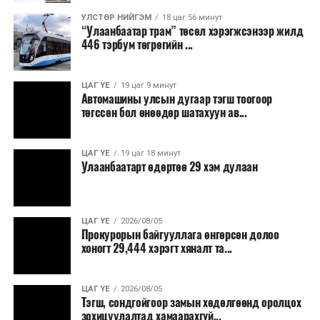
8,238.6 төгрөг, жилд 1.7 сая гаруй төгрөгийн
шатахууны зардлыг зөвхөн түгжрэлд алддаг аж.
УЛСТӨР НИЙГЭМ
18 цаг 56 минут
“Улаанбаатар трам” төсөл хэрэгжсэнээр жилд
446 тэрбум төгрөгийн ...
“Улаанбаатар трам” төсөл хэрэгжиж, авто замын
ачаалал буурснаар трассын дагуух автомашинуудын
шатахууны хэмнэлт жилд 446 тэрбум төгрөгт хүрэх
ЦАГ ҮЕ
19 цаг 9 минут
Автомашины улсын дугаар тэгш тоогоор
боломжтой гэсэн тооцоог техник, эдийн засгийн
төгссөн бол өнөөдөр шатахуун ав...
үндэслэлд тусгажээ.
Төсөл хэрэгжсэнээр иргэдийн зорчих хугацаа
ЦАГ ҮЕ
19 цаг 18 минут
Улаанбаатарт өдөртөө 29 хэм дулаан
богиносож, түгжрэлээс үүдэлтэй эдийн засгийн
алдагдал буурахын зэрэгцээ аюулгүй, найдвартай,
тав тухтай, хүртээмжтэй нийтийн тээврийн шинэ
тогтолцоо бүрдэх ач холбогдолтой юм.
ЦАГ ҮЕ
2026/08/05
Прокурорын байгууллага өнгөрсөн долоо
хоногт 29,444 хэрэгт хяналт та...
ЦАГ ҮЕ
2026/08/05
Тэгш, сондгойгоор замын хөдөлгөөнд оролцох
зохицуулалтад хамаарахгүй...