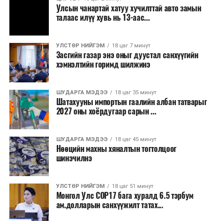
зогсоолуудыг түшиглэсэн худалдаа, үйлчилгээ, орон
Улсын чанартай хатуу хучилттай авто замын
сууцны шинэ бүсүүд бий болох боломжтой. Үүний
талаас илүү хувь нь 13-аас...
зэрэгцээ ажлын байр нэмэгдэх, жижиг, дунд
бизнесийн үйл ажиллагаа өргөжих, үл хөдлөх
УЛСТӨР НИЙГЭМ
18 цаг 7 минут
хөрөнгийн үнэ цэнэ өсөх зэрэг эдийн засгийн эерэг
Засгийн газар энэ оныг дуустал санхүүгийн
үр нөлөө үзүүлнэ гэж тооцсон байна.
хэмнэлтийн горимд шилжинэ
Трамвай нь цахилгаан эрчим хүчээр ажилладаг тул
ашиглалтын явцад агаар бохирдуулагч бодис шууд
ШУДАРГА МЭДЭЭ
18 цаг 35 минут
Шатахууны импортын гаалийн албан татварыг
ялгаруулахгүй. Иргэд хувийн автомашинаас их
2027 оны хоёрдугаар сарын ...
багтаамжийн нийтийн тээвэрт шилжсэнээр замын
хөдөлгөөний ачаалал, нүүрстөрөгчийн давхар исэл
ШУДАРГА МЭДЭЭ
18 цаг 45 минут
болон бусад хүлэмжийн хийн ялгарлыг бууруулах ач
Нөөцийн махны хяналтын тогтолцоог
холбогдолтой.
шинэчилнэ
Түгжрэлээс үүдэлтэй эдийн засгийн алдагдлыг
тооцоход нэг автомашин өдөрт дунджаар 2.5 цаг
УЛСТӨР НИЙГЭМ
18 цаг 51 минут
Монгол Улс COP17 бага хуралд 6.5 тэрбум
түгжрэлд саатахдаа 3.45 литр шатахууныг үр ашиггүй
ам.долларын санхүүжилт татах...
зарцуулдаг байна. Ингэснээр нэг жолооч өдөрт