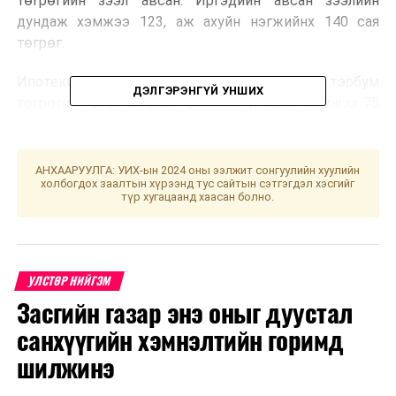
төгрөгийн зээл авсан. Иргэдийн авсан зээлийн
дундаж хэмжээ 123, аж ахуйн нэгжийнх 140 сая
төгрөг.
Ипотекийн зээл: 2,043 зээлдэгчид 153.8 тэрбум
ДЭЛГЭРЭНГҮЙ УНШИХ
төгрөгийн зээл олгосон. Зээлийн дундаж хэмжээ 75
сая, үүнээс Улаанбаатар хотод 83, орон нутагт 55 сая
төгрөг байна.
АНХААРУУЛГА: УИХ-ын 2024 оны ээлжит сонгуулийн хуулийн
холбогдох заалтын хүрээнд тус сайтын сэтгэгдэл хэсгийг
УНШСАН:
2440
түр хугацаанд хаасан болно.
ДАРААХ МЭДЭЭ
ЗГ: Цар тахлын голомтод ажиллаж байгаа эмч,
ажилтнуудад урамшуулал олгоно
УЛСТӨР НИЙГЭМ
ӨМНӨХ МЭДЭЭ
Улаанбаатарт өдөртөө 4 хэм дулаан
Засгийн газар энэ оныг дуустал
санхүүгийн хэмнэлтийн горимд
шилжинэ