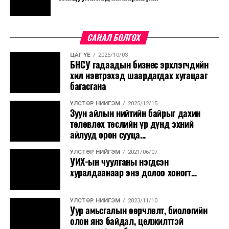
САНАЛ БОЛГОХ
ЦАГ ҮЕ
2025/10/03
БНСУ гадаадын бизнес эрхлэгчдийн
хил нэвтрэхэд шаардагдах хугацааг
багасгана
УЛСТӨР НИЙГЭМ
2025/12/15
Зуун айлын нийтийн байрыг дахин
төлөвлөх төслийн үр дүнд эхний
айлууд орон сууца...
УЛСТӨР НИЙГЭМ
2021/06/07
УИХ-ын чуулганы нэгдсэн
хуралдаанаар энэ долоо хоногт...
УЛСТӨР НИЙГЭМ
2023/11/10
Уур амьсгалын өөрчлөлт, биологийн
олон янз байдал, цөлжилттэй