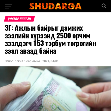
УЛСТӨР НИЙГЭМ
ЗГ: Ажлын байрыг дэмжих
зээлийн хүрээнд 2500 орчим
зээлдэгч 153 тэрбум төгрөгийн
зээл аваад байна
Огноо:
5 жил 5 сар.өмнө
,
2021/04/01