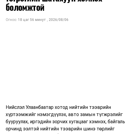
ам.доллар
боломжтой
байхаар тооцжээ.
Огноо:
18 цаг 56 минут
,
2026/08/06
Нийслэл Улаанбаатар хотод нийтийн тээврийн
хүртээмжийг нэмэгдүүлэх, авто замын түгжрэлийг
бууруулах, иргэдийн зорчих хугацааг хэмнэх, байгаль
орчинд ээлтэй нийтийн тээврийн шинэ төрлийг