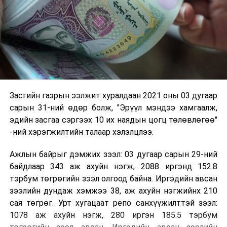
Засгийн газрын ээлжит хуралдаан 2021 оны 03 дугаар
сарын 31-ний өдөр болж,
"Эрүүл мэндээ хамгаалж,
эдийн засгаа сэргээх 10 их наядын цогц төлөвлөгөө"
-ний хэрэгжилтийн талаар хэлэлцлээ.
Ажлын байрыг дэмжих зээл: 03 дугаар сарын 29-ний
байдлаар 343 аж ахуйн нэгж, 2088 иргэнд 152.8
тэрбум төгрөгийн зээл олгоод байна. Иргэдийн авсан
зээлийн дундаж хэмжээ 38, аж ахуйн нэгжийнх 210
сая төгрөг. Урт хугацаат репо санхүүжилттэй зээл:
1078 аж ахуйн нэгж, 280 иргэн 185.5 тэрбум