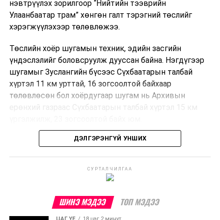
нэвтрүүлэх зорилгоор “Нийтийн тээврийн
Улаанбаатар трам” хөнгөн галт тэрэгний төслийг
хэрэгжүүлэхээр төлөвлөжээ.
Төслийн хоёр шугамын техник, эдийн засгийн
үндэслэлийг боловсруулж дууссан байна. Нэгдүгээр
шугамыг Зуслангийн бүсээс Сүхбаатарын талбай
хүртэл 11 км урттай, 16 зогсоолтой байхаар
төлөвлөсөн бол хоёрдугаар шугам нь Архивын
ерөнхий газраас Сүхбаатарын талбай хүртэл 15 км
үргэлжилж, 23 зогсоолтой байх юм.
ДЭЛГЭРЭНГҮЙ УНШИХ
Төслийг бүрэн хэрэгжүүлснээр цагт 10-12 мянган
зорчигч тээвэрлэх хүчин чадал бүрдэж, замын
хөдөлгөөний дундаж хурд 23.6 хувиар нэмэгдэх
СУРТАЛЧИЛГАА
тооцоо гарчээ.
Трамвайн системийг хөгжүүлснээр нийтийн тээвэрт
ШИНЭ МЭДЭЭ
ТОП МЭДЭЭ
суурилсан хот төлөвлөлтийг дэмжиж, шугам болон
ЦАГ ҮЕ
18 цаг 2 минут