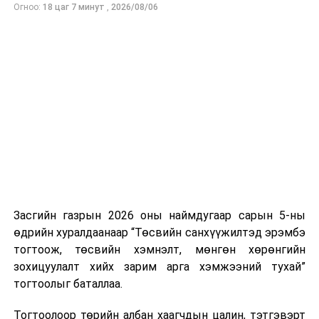
Огноо:
18 цаг 7 минут
,
2026/08/06
Засгийн газрын 2026 оны наймдугаар сарын 5-ны
өдрийн хуралдаанаар “Төсвийн санхүүжилтэд эрэмбэ
тогтоож, төсвийн хэмнэлт, мөнгөн хөрөнгийн
зохицуулалт хийх зарим арга хэмжээний тухай”
тогтоолыг баталлаа.
Тогтоолоор төрийн албан хаагчдын цалин, тэтгэвэрт