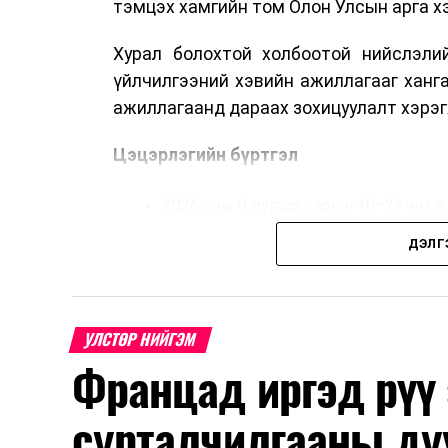
тэмцэх хамгийн том Олон Улсын арга 
Хурал болохтой холбоотой нийслэлий
үйлчилгээний хэвийн ажиллагааг ханг
ажиллагаанд дараах зохицуулалт хэрэг
Цэцэрлэгийн бүртгэл
2026 оны 8 дугаар сарын 10–23-ны ө
Нэгдүгээр ангийн элсэлт
ДЭЛГ
2026 оны 8 дугаар сарын 17–28-ны ө
Энэ хугацаанд хүүхэд бүртгэх дэмжлэ
УЛСТӨР НИЙГЭМ
Францад иргэд рүү
Их, дээд сургуулийн хичээл
сурталчилгааны ду
2026 оны 9 дүгээр сарын 1-нээс цахи