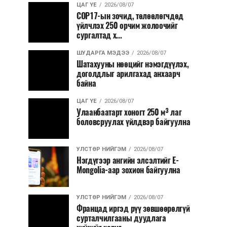
ЦАГ ҮЕ
2026/08/07
COP17-ын зочид, төлөөлөгчдөд
үйлчлэх 250 орчим жолоочийг
сургалтад х...
ШУДАРГА МЭДЭЭ
2026/08/07
Шатахууны нөөцийг нэмэгдүүлэх,
доголдлыг арилгахад анхаарч
байна
ЦАГ ҮЕ
2026/08/07
Улаанбаатарт хоногт 250 м³ лаг
боловсруулах үйлдвэр байгуулна
УЛСТӨР НИЙГЭМ
2026/08/07
Нэгдүгээр ангийн элсэлтийг E-
Mongolia-аар зохион байгуулна
УЛСТӨР НИЙГЭМ
2026/08/07
Францад иргэд рүү зөвшөөрөлгүй
сурталчилгааны дуудлага