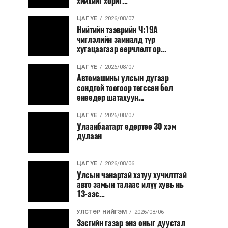
хийхийг хориг...
ЦАГ ҮЕ
2026/08/07
Нийтийн тээврийн Ч:19А
чиглэлийн замналд түр
хугацаагаар өөрчлөлт ор...
ЦАГ ҮЕ
2026/08/07
Автомашины улсын дугаар
сондгой тоогоор төгссөн бол
өнөөдөр шатахуун...
ЦАГ ҮЕ
2026/08/07
Улаанбаатарт өдөртөө 30 хэм
дулаан
ЦАГ ҮЕ
2026/08/06
Улсын чанартай хатуу хучилттай
авто замын талаас илүү хувь нь
13-аас...
УЛСТӨР НИЙГЭМ
2026/08/06
Засгийн газар энэ оныг дуустал