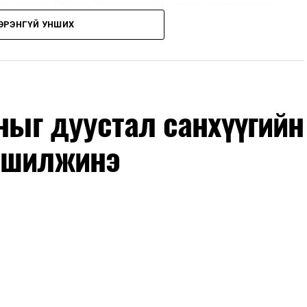
ад өртдөг байна. Хэрэглэгчийн эрхийг хамгаалах
длага гаргаж, суурин болон гар утас руу ирдэг
ЭРЭНГҮЙ УНШИХ
хориглохыг уриалж байжээ.
 хүнийг нэг дуудлага тутамд 75 мянга хүртэлх
хүртэлх еврогоор торгох боломжтой. Харин
оныг дуустал санхүүгийн
хайн компанитай өмнө нь гэрээний харилцаатай
ж буй тохиолдолд хориг үйлчлэхгүй. Иргэд
 шилжинэ
н цахим хуудсаар мэдээлэх боломжтой.
дэг гадаадын дуудлагын төвүүдэд нөлөөлөхөөр
агын төвүүдийн орлогын 80 гаруй хувь Францын
лсын 40–50 мянган ажлын байр эрсдэлд орж
лэлтийн сайд мэдэгджээ.