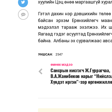
хуулийн Цэц өнөө маргаашгүй хура
Гэтэл дахин нэр дэвшихийн төлөө
байсан эрхэм Ерөнхийлөгч маан
мэдээлэл тарааж эхэлжээ. Их шу
Яагаад гэдэг асуултад Ерөнхийлөг
байна. Албаны эх сурвалжаас авс
УНШСАН:
2547
ӨМНӨХ МЭДЭЭ
Сансрын нисгэгч Ж.Гүррагчаа,
В.А.Жанибеков нарыг “Нийслэ
Хүндэт иргэн”-ээр өргөмжилл