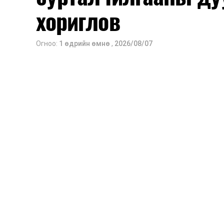
2026 оны 9 дүгээр сарын 14-нөөс та
хориглов
Оюутны дотуур байр
Огноо:
1 өдрийн өмнө
,
2026/08/07
2026 оны 9 дүгээр сарын 13-наас ою
Сургууль, цэцэрлэгийн үйл ажиллагаа
2026 оны 8 дугаар сарын 17–28-ны 
байранд элсэлт, бүртгэл болон бусад