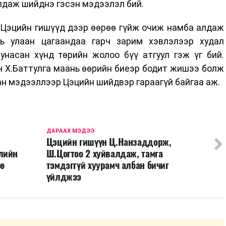
лдаж шийднэ гэсэн мэдээлэл бий.
 Цэцийн гишүүд дээр өөрөө гүйж очиж намба алдаж
ь улаан цагаандаа гарч зарим хэвлэлээр худал
насан хүнд төрийн жолоо бүү атгуул гэж үг бий.
ч Х.Баттулга маань өөрийн биеэр бодит жишээ болж
ан мэдээллээр Цэцийн шийдвэр гараагүй байгаа аж.
ДАРААХ МЭДЭЭ
Цэцийн гишүүн Ц.Нанзаддорж,
лийн
Ш.Цогтоо 2 хуйвалдаж, тамга
өө
тэмдэггүй хуурамч албан бичиг
үйлджээ