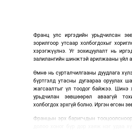
Франц улс иргэдийн урьдчилсан зөв
зорилгоор утсаар холбогдохыг хориг
хэрэгжүүлнэ. Уг зохицуулалт нь ирг
залилангийн шинжтэй арилжааны үйл а
Өмнө нь сурталчилгааны дуудлага хүлэ
бүртгэлд утасны дугаараа оруулах ш
жагсаалтыг үл тоодог байжээ. Шинэ 
урьдчилан зөвшөөрөл аваагүй тох
холбогдох эрхгүй болно. Иргэн өгсөн з
Францын эрх баригчдын тооцоолсноор
долоо хоног бүр дор хаяж нэг удаа х