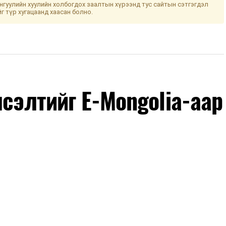
гуулийн хуулийн холбогдох заалтын хүрээнд тус сайтын сэтгэгдэл
йг түр хугацаанд хаасан болно.
лсэлтийг E-Mongolia-аар