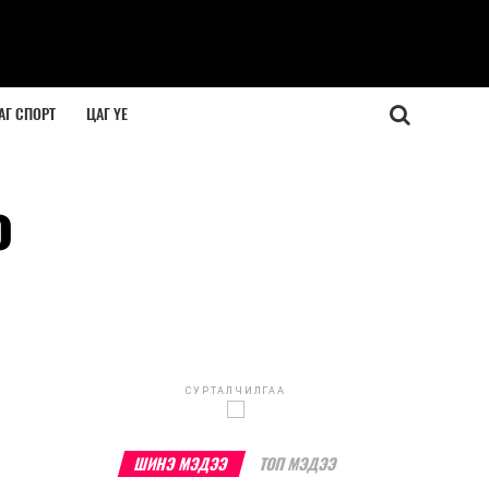
АГ СПОРТ
ЦАГ ҮЕ
о
СУРТАЛЧИЛГАА
ШИНЭ МЭДЭЭ
ТОП МЭДЭЭ