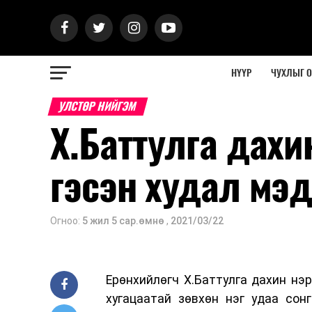
НҮҮР
ЧУХЛЫГ 
УЛСТӨР НИЙГЭМ
Х.Баттулга дах
гэсэн худал мэ
Огноо:
5 жил 5 сар.өмнө
,
2021/03/22
Ерөнхийлөгч Х.Баттулга дахин нэр
хугацаатай зөвхөн нэг удаа сон