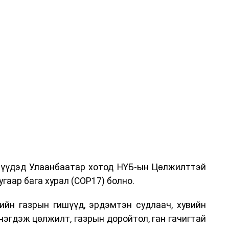
дрүүдэд Улаанбаатар хотод НҮБ-ын Цөлжилттэй
гаар бага хурал (COP17) болно.
ийн газрын гишүүд, эрдэмтэн судлаач, хувийн
нэгдэж цөлжилт, газрын доройтол, ган гачигтай