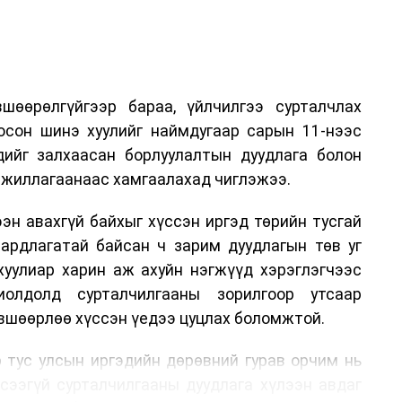
шөөрөлгүйгээр бараа, үйлчилгээ сурталчлах
лосон шинэ хуулийг наймдугаар сарын 11-нээс
эдийг залхаасан борлуулалтын дуудлага болон
жиллагаанаас хамгаалахад чиглэжээ.
эн авахгүй байхыг хүссэн иргэд төрийн тусгай
аардлагатай байсан ч зарим дуудлагын төв уг
хуулиар харин аж ахуйн нэгжүүд хэрэглэгчээс
иолдолд сурталчилгааны зорилгоор утсаар
өвшөөрлөө хүссэн үедээ цуцлах боломжтой.
 тус улсын иргэдийн дөрөвний гурав орчим нь
үсээгүй сурталчилгааны дуудлага хүлээн авдаг