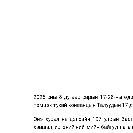
2026 оны 8 дугаар сарын 17-28-ны ө
тэмцэх тухай конвенцын Талуудын 17 ду
Энэ хурал нь дэлхийн 197 улсын Засг
хэвшил, иргэний нийгмийн байгууллага 