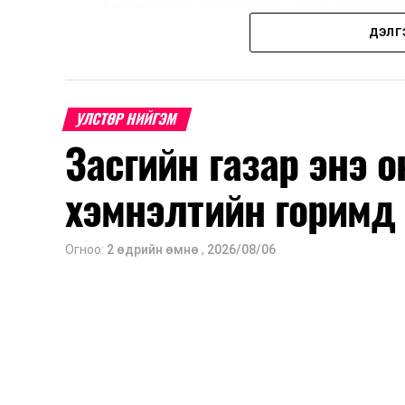
бөгөөд олон хүн үүнээс ч олон дуудлаг
11 байгууллага 2024 онд хамтран шаар
ДЭЛГ
тасралтгүй сурталчилгааны дуудлагыг 
Хуулийг зөрчиж дуудлага хийсэн хувь
УЛСТӨР НИЙГЭМ
евро, аж ахуйн нэгжийг 375 мянга 
Засгийн газар энэ 
хэрэглэгч өөрөө зөвшөөрсөн, эсвэл ту
бөгөөд шинэ үйлчилгээ санал болго
хэмнэлтийн горимд
зөвшөөрөлгүй дуудлагын талаар төрий
Шинэ хууль Францын зах зээлд үйлчил
Огноо:
2 өдрийн өмнө
,
2026/08/06
байна. Тухайлбал, Мароккогийн дуудл
зах зээлээс бүрддэг бөгөөд тус у
болзошгүйг Мароккогийн хөдөлмөр эрх