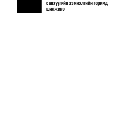
санхүүгийн хэмнэлтийн горимд
шилжинэ