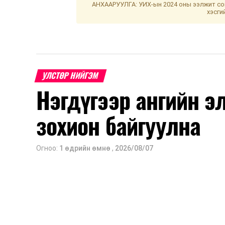
АНХААРУУЛГА: УИХ-ын 2024 оны ээлжит сон
хэсги
УЛСТӨР НИЙГЭМ
Нэгдүгээр ангийн э
зохион байгуулна
Огноо:
1 өдрийн өмнө
,
2026/08/07