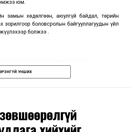
хэмжээ юм.
н замын хөдөлгөөн, аюулгүй байдал, төрийн
ах зорилгоор боловсролын байгууллагуудын үйл
жүүлэхээр болжээ .
дрүүдэд E-Mongolia системээр бүртгэнэ.
ЭРЭНГҮЙ УНШИХ
дрүүдэд E-Mongolia системээр бүртгэнэ.
гийн баг сургуулиуд дээр ажиллахгүй.
 зөвшөөрөлгүй
удлага хийхийг
маар эхэлнэ.