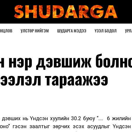
ОНЦЛОВ
УЛСТӨР НИЙГЭМ
ШУДАРГА МЭДЭЭ
ҮЗЭЛ БОДОЛ
УРЛ
ин нэр дэвшиж болн
дээлэл тараажээ
 дэвших нь Үндсэн хуулийн 30.2 буюу “.... 6 жилийн
гоно” гэсэн заалтыг зөрчих эсэх асуудлыг Үндсэн