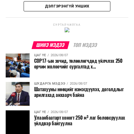
бодлогын газраас мэдээллээ.
улсад өргөн ашиглаж байна.
ДЭЛГЭРЭНГҮЙ УНШИХ
СУРТАЛЧИЛГАА
ШИНЭ МЭДЭЭ
ТОП МЭДЭЭ
ЦАГ ҮЕ
2026/08/07
COP17-ын зочид, төлөөлөгчдөд үйлчлэх 250
орчим жолоочийг сургалтад х...
ШУДАРГА МЭДЭЭ
2026/08/07
Шатахууны нөөцийг нэмэгдүүлэх, доголдлыг
арилгахад анхаарч байна
ЦАГ ҮЕ
2026/08/07
Улаанбаатарт хоногт 250 м³ лаг боловсруулах
үйлдвэр байгуулна