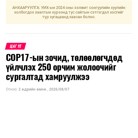
ӨМНӨХ МЭДЭЭ
АНХААРУУЛГА: УИХ-ын 2024 оны ээлжит сонгуулийн хуулийн
Улаанбаатарт өдөртөө 25 хэм дулаан
холбогдох заалтын хүрээнд тус сайтын сэтгэгдэл хэсгийг
түр хугацаанд хаасан болно.
ЦАГ ҮЕ
COP17-ын зочид, төлөөлөгчдөд
үйлчлэх 250 орчим жолоочийг
сургалтад хамруулжээ
Огноо:
2 өдрийн өмнө
,
2026/08/07