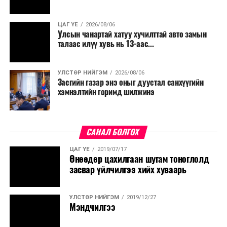
ЦАГ ҮЕ
2026/08/06
Улсын чанартай хатуу хучилттай авто замын
талаас илүү хувь нь 13-аас...
УЛСТӨР НИЙГЭМ
2026/08/06
Засгийн газар энэ оныг дуустал санхүүгийн
хэмнэлтийн горимд шилжинэ
САНАЛ БОЛГОХ
ЦАГ ҮЕ
2019/07/17
Өнөөдөр цахилгаан шугам тоноглолд
засвар үйлчилгээ хийх хуваарь
УЛСТӨР НИЙГЭМ
2019/12/27
Мэндчилгээ