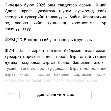
Өнөөдөр буюу 2025 оны тавдугаар сарын 19-ний
Даваа гарагт цахилгаан шугам сүлжээнд хийх
засварын хуваарийг танилцуулж байна. Хэрэглэгчид
ээ, засвар хийх хугацаанд хэрэглээгээ түр
зохицуулна уу.
ЖИЧ: Цаг агаарын нөхцөл байдлаас шалтгаалан
хуваарьт өөрчлөлт орвол, гэрээт бүртгэлтэй утасны
дугаарт мэдээлэл хүргэх болно. Засварын ажлыг
тухайн тоноглолоос хүчдэлээс бүрэн чөлөөлсний
дараа хийдэг нөхцөл байдлыг харгалзан үзэж,
хүлээцтэй хандахыг хэрэгчлэгч та бүхнээс хүсье.
УНШСАН:
896
ДЭЛГЭРЭНГҮЙ УНШИХ
ДАРААХ МЭДЭЭ
УИХ: Өнөөдөр хуралдах намын бүлэг, ажлын хэсгүүд