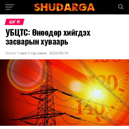
ЦАГ ҮЕ
УБЦТС: Өнөөдөр хийгдэх
засварын хуваарь
Огноо:
1 жил 2 сар.өмнө
,
2025/05/19