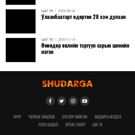
ЦАГ ҮЕ
2024/08/26
Улаанбаатарт өдөртөө 28 хэм дулаан
ЦАГ ҮЕ
2020/11/16
Өнөөдөр өвлийн тэргүүн сарын шинийн
нэгэн
НҮҮР
ЧУХЛЫГ ОНЦЛОВ
УЛСТӨР НИЙГЭМ
ШУДАРГА МЭДЭЭ
ҮЗЭЛ БОДОЛ
УРЛАГ СПОРТ
ЦАГ ҮЕ