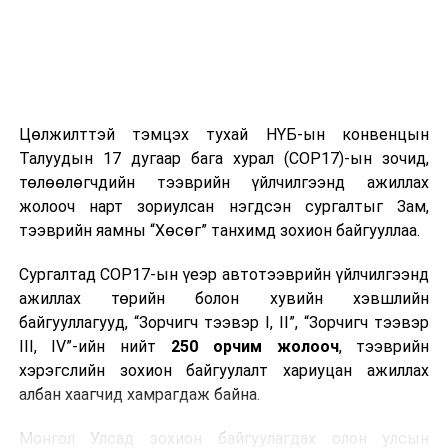
Цөлжилттэй тэмцэх тухай НҮБ-ын конвенцын
Талуудын 17 дугаар бага хурал (COP17)-ын зочид,
төлөөлөгчдийн тээврийн үйлчилгээнд ажиллах
жолооч нарт зориулсан нэгдсэн сургалтыг Зам,
тээврийн яамны “Хөсөг” танхимд зохион байгууллаа.
Сургалтад COP17-ын үеэр автотээврийн үйлчилгээнд
ажиллах төрийн болон хувийн хэвшлийн
байгууллагууд, “Зорчигч тээвэр I, II”, “Зорчигч тээвэр
III, IV”-ийн нийт
250 орчим жолооч
, тээврийн
хэрэгслийн зохион байгуулалт хариуцан ажиллах
албан хаагчид хамрагдаж байна.
Монгол Улсад зохион байгуулагдах олон улсын