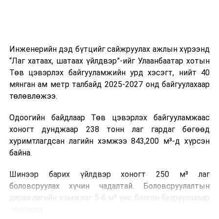
Мөн зам тээврийн осол, саатал болон бусад эрсдэл,
онцгой нөхцөл үүссэн үед авах арга хэмжээ, ачаалал
ихтэй нөхцөлд тайван, зөв, шуурхай шийдвэр гаргах,
Инженерийн дэд бүтцийг сайжруулах ажлын хүрээнд
өдөр тутмын ажлын бэлэн байдлыг хангах зэрэг
“Лаг хатаах, шатаах үйлдвэр”-ийг Улаанбаатар хотын
практик ур чадварыг сургалтын хөтөлбөрт тусгажээ.
Төв цэвэрлэх байгууламжийн урд хэсэгт, нийт 40
мянган ам метр талбайд 2025-2027 онд байгуулахаар
Сургалтыг танилцуулах лекц, асуулт-хариулт,
төлөвлөжээ.
жишээнд суурилсан сургалт, багаар ажиллах дасгал,
маршрут болон тээвэрлэлтийн урсгалын зураглалтай
Одоогийн байдлаар Төв цэвэрлэх байгууламжаас
танилцах, онцгой нөхцөлд ажиллах дадлага зэрэг
хоногт дунджаар 238 тонн лаг гардаг бөгөөд
онол, практик хосолсон хэлбэрээр зохион байгуулж
хуримтлагдсан лагийн хэмжээ 843,200 м³-д хүрсэн
байна.
байна.
Сургалтын үеэр COP17 олон улсын бага хурлыг
Шинээр барих үйлдвэр хоногт 250 м³ лаг
зохион байгуулах Үндэсний хорооны Ажлын алба,
боловсруулах хүчин чадалтай. Боловсруулалтын
Нийслэлийн тээврийн газар, Автотээврийн үндэсний
дараа лагийн хэмжээг 5-6 м³ үнс болгон бууруулахаар
төв болон Тээврийн цагдаагийн албаны холбогдох
тооцжээ.
албан хаагчид чиг үүргийнхээ хүрээнд мэдээлэл өгч,