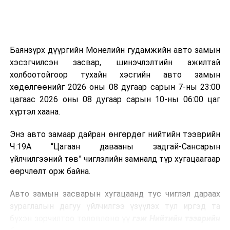
болон бусад өвчин үүсгэгч бичил биетнийг устгах
боломжтой.
Түүнчлэн шаталтын явцад үүсэх дулааныг цахилгаан
болон дулааны эрчим хүч үйлдвэрлэхэд ашиглаж
Баянзүрх дүүргийн Монелийн гудамжийн авто замын
болдог. Зарим технологийн хувьд шаталтын дараа
хэсэгчилсэн засвар, шинэчлэлтийн ажилтай
үлдэх үнснээс фосфор зэрэг ашигт эрдсийг сэргээн
холбоотойгоор тухайн хэсгийн авто замын
авах боломжтой аж.
хөдөлгөөнийг 2026 оны 08 дугаар сарын 7-ны 23:00
цагаас 2026 оны 08 дугаар сарын 10-ны 06:00 цаг
Япон, Герман, Швейцар, Нидерланд, Өмнөд Солонгос
хүртэл хаана.
зэрэг улс лаг хатаах, шатаах технологийг ашиглаж
байна. Тухайлбал, Германд лаг шатаах үйлдвэрээс
Энэ авто замаар дайран өнгөрдөг нийтийн тээврийн
гарсан үнснээс фосфор сэргээн авах технологи
Ч:19А “Цагаан давааны задгай-Сансарын
ашигладаг бол Нидерландад төвлөрсөн лаг
үйлчилгээний төв” чиглэлийн замналд түр хугацаагаар
боловсруулах үйлдвэрүүдээр дулаан, цахилгаан
өөрчлөлт орж байна.
эрчим хүч үйлдвэрлэдэг.
Авто замын засварын хугацаанд тус чиглэл дараах
Ийнхүү лаг хатаах, шатаах технологийг лагийн
зураглалын дагуу үйлчилгээ үзүүлэх тул иргэд та
эзлэхүүнийг бууруулахын зэрэгцээ эрчим хүч
бүхэн зорчилтоо төлөвлөнө үү
гэж Нийтийн тээврийн
үйлдвэрлэх, нөөцийг дахин ашиглах чиглэлээр олон