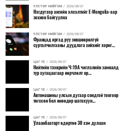
УЛСТӨР НИЙГЭМ
2026/08/07
Нэгдүгээр ангийн элсэлтийг E-Mongolia-аар
зохион байгуулна
УЛСТӨР НИЙГЭМ
2026/08/07
Францад иргэд рүү зөвшөөрөлгүй
сурталчилгааны дуудлага хийхийг хориг...
ЦАГ ҮЕ
2026/08/07
Нийтийн тээврийн Ч:19А чиглэлийн замналд
түр хугацаагаар өөрчлөлт ор...
ЦАГ ҮЕ
2026/08/07
Автомашины улсын дугаар сондгой тоогоор
төгссөн бол өнөөдөр шатахуун...
ЦАГ ҮЕ
2026/08/07
Улаанбаатарт өдөртөө 30 хэм дулаан