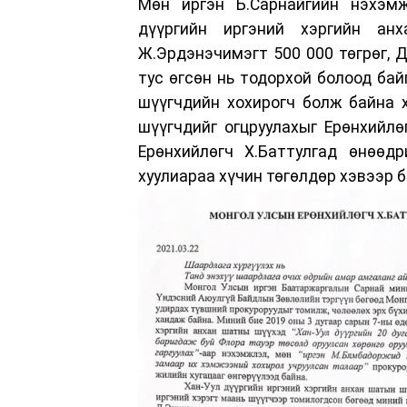
Мөн иргэн Б.Сарнайгийн нэхэм
дүүргийн иргэний хэргийн ан
Ж.Эрдэнэчимэгт 500 000 төгрөг, Д
тус өгсөн нь тодорхой болоод бай
шүүгчдийн хохирогч болж байна 
шүүгчдийг огцруулахыг Ерөнхийл
Ерөнхийлөгч Х.Баттулгад өнөөдр
хуулиараа хүчин төгөлдөр хэвээр 