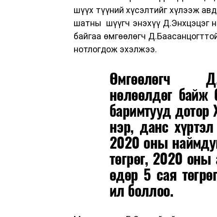
шүүх түүний хүсэлтийг хүлээж авда
шатны шүүгч энэхүү Д.Энхцэцэг нь
байгаа өмгөөлөгч Д.Баасанцогттой
нотлогдож эхэлжээ.
Өмгөөлөгч Д.
нөлөөлдөг байж 
баримтууд дотор 
нэр, данс хүртэл
2020 оны наймдуг
төгрөг, 2020 оны
өдөр 5 сая төгрө
ил боллоо.