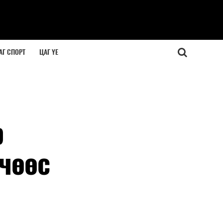
АГ СПОРТ
ЦАГ ҮЕ
р
чөөс