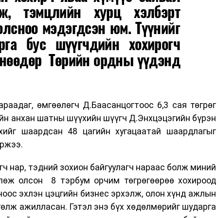
лж, тэмцлийн хурц хэлбэрт
болсноо мэдэгдсэн юм. Түүнийг
га бус шүүгчдийн хохирогч
өнөөдөр Төрийн ордны үүдэнд
раадаг, өмгөөлөгч Д.Баасанцогтоос 6,3 сая төгрөг
ийн анхан шатны шүүхийн шүүгч Д.Энхцэцэгийн бүрэн
хийг шаардсан 48 цагийн хугацаатай шаардлагыг
иржээ.
гч нар, тэдний зохион байгуулагч нараас болж миний
лөж олсон 8 тэрбум орчим төгрөгөөрөө хохироод
оноос эхлэн цэцгийн бизнес эрхэлж, олон хүнд ажлын
төлж ажилласан. Гэтэл энэ бүх хөдөлмөрийг шударга