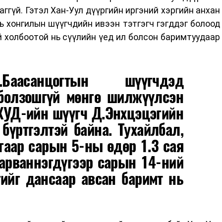
ггүй. Гэтэл Хан-Уул дүүргийн иргэний хэргийн анхан
 хонгилын шүүгчдийн ивээн тэтгэгч гэгддэг болоод
 холбоотой нь сүүлийн үед ил болсон баримтуудаар
Баасанцогтын шүүгчдэд
болзошгүй мөнгө шилжүүлсэн
ХУД-ийн шүүгч Д.Энхцэцэгийн
 бүртгэлтэй байна. Тухайлбал,
аар сарын 5-ны өдөр 1.3 сая
 арваннэгдүгээр сарын 14-ний
гийг дансаар авсан баримт нь