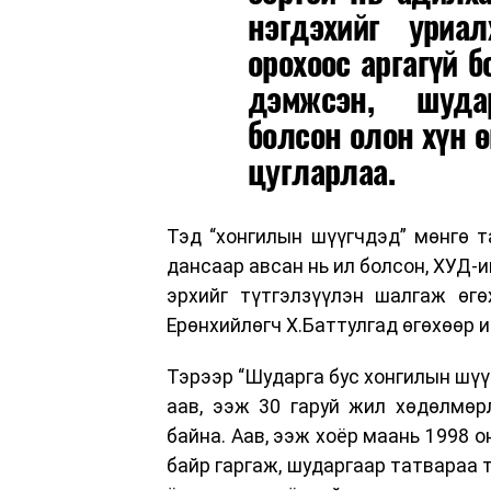
нэгдэхийг уриа
орохоос аргагүй 
дэмжсэн, шудар
болсон олон хүн 
цугларлаа.
Тэд “хонгилын шүүгчдэд” мөнгө та
дансаар авсан нь ил болсон, ХУД-
эрхийг түтгэлзүүлэн шалгаж өгө
Ерөнхийлөгч Х.Баттулгад өгөхөөр 
Тэрээр “Шударга бус хонгилын шүү
аав, ээж 30 гаруй жил хөдөлмөр
байна. Аав, ээж хоёр маань 1998 
байр гаргаж, шударгаар татвараа 