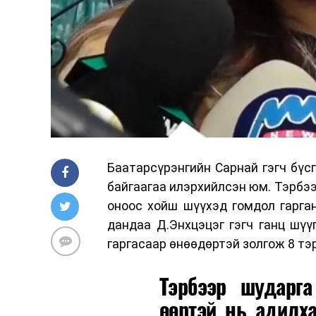
Баатарсүрэнгийн Сарнай гэгч бүс
байгаагаа илэрхийлсэн юм. Тэрбээ
оноос хойш шүүхэд гомдол гарган
дандаа Д.Энхцэцэг гэгч ганц шүү
гаргасаар өнөөдөртэй золгож 8 тэ
Тэрбээр шударга
өөртэй нь адилха