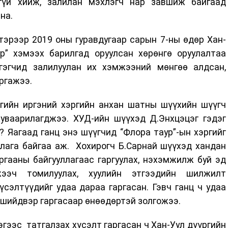
гүй хийж, залилан мэхлэгч нар завшиж байгаад
на.
тэрээр 2019 оны гуравдугаар сарын 7-ны өдөр Хан-
р” хэмээх барилгад оруулсан хөрөнгө оруулалтаа
гэгчид залилуулан их хэмжээний мөнгөө алдсан,
аргажээ.
ргийн иргэний хэргийн анхан шатны шүүхийн шүүгч
хуваарилагджээ. ХУД-ийн шүүхэд Д.Энхцэцэг гэдэг
? Яагаад ганц энэ шүүгчид “Флора таур”-ын хэргийг
длага байгаа аж. Хохирогч Б.Сарнай шүүхэд хандан
ргааны байгууллагаас гаргуулах, нэхэмжилж буй эд
жээч томилуулах, хуулийн этгээдийн шилжилт
үсэлтүүдийг удаа дараа гаргасан. Гэвч ганц ч удаа
н шийдвэр гаргасаар өнөөдөртэй золгожээ.
гээс татгалзах хүсэлт гаргасан ч Хан-Уул дүүргийн