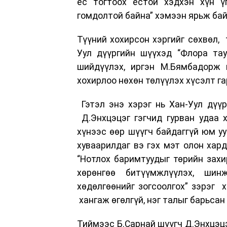
ёс тогтоох ёстой хэдхэн хүн ү
гомдолтой байна” хэмээн ярьж бай
Түүний хохирсон хэргийг сөхвөл, 
Уул дүүргийн шүүхэд “Флора тау
шийдүүлэх, иргэн М.Бямбадорж 
хохирлоо нөхөн төлүүлэх хүсэлт г
Гэтэл энэ хэрэг нь Хан-Уул дүү
Д.Энхцэцэг гэгчид гурван удаа 
хүнээс өөр шүүгч байдаггүй юм уу
хуваарилдаг вэ гэх мэт олон хар
“Нотлох баримтуудыг төрийн захи
хөрөнгөө битүүмжлүүлэх, шин
хөдөлгөөнийг зогсоолгох” зэрэг х
хангаж өгөлгүй, нэг талыг барьса
Тиймээс Б.Сарнай шүүгч Д.Энхцэцэ