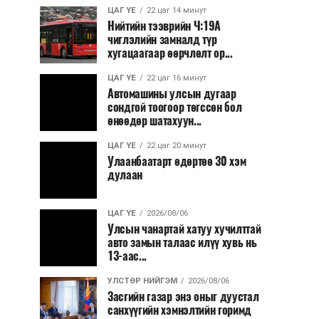
ЦАГ ҮЕ
22 цаг 14 минут
Нийтийн тээврийн Ч:19А
чиглэлийн замналд түр
хугацаагаар өөрчлөлт ор...
ЦАГ ҮЕ
22 цаг 16 минут
Автомашины улсын дугаар
сондгой тоогоор төгссөн бол
өнөөдөр шатахуун...
ЦАГ ҮЕ
22 цаг 20 минут
Улаанбаатарт өдөртөө 30 хэм
дулаан
ЦАГ ҮЕ
2026/08/06
Улсын чанартай хатуу хучилттай
авто замын талаас илүү хувь нь
13-аас...
УЛСТӨР НИЙГЭМ
2026/08/06
Засгийн газар энэ оныг дуустал
санхүүгийн хэмнэлтийн горимд