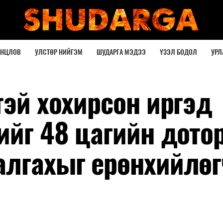
ОНЦЛОВ
УЛСТӨР НИЙГЭМ
ШУДАРГА МЭДЭЭ
ҮЗЭЛ БОДОЛ
УРЛ
тэй хохирсон иргэд
ийг 48 цагийн дото
алгахыг ерөнхийлөг