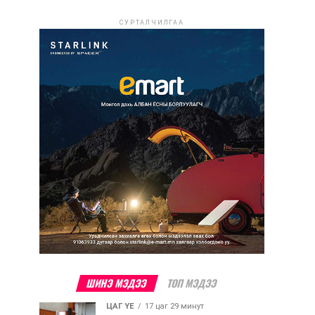
СУРТАЛЧИЛГАА
ШИНЭ МЭДЭЭ
ТОП МЭДЭЭ
ЦАГ ҮЕ
17 цаг 29 минут