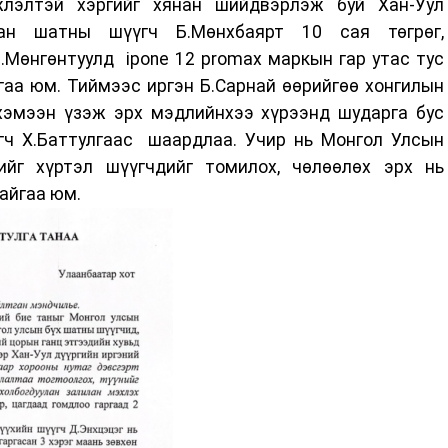
жлэлтэй хэргийг хянан шийдвэрлэж буй Хан-Уул
хан шатны шүүгч Б.Мөнхбаярт 10 сая төгрөг,
.Мөнгөнтуулд ipone 12 promax маркын гар утас тус
гаа юм. Тиймээс иргэн Б.Сарнай өөрийгөө хонгилын
хэмээн үзэж эрх мэдлийнхээ хүрээнд шударга бус
өгч Х.Баттулгаас шаардлаа. Учир нь Монгол Улсын
ийг хүртэл шүүгчдийг томилох, чөлөөлөх эрх нь
байгаа юм.