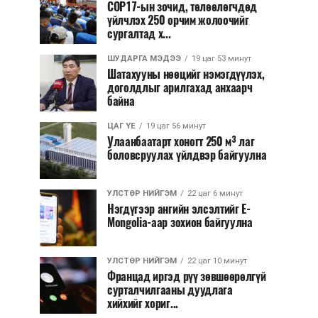
COP17-ын зочид, төлөөлөгчдөд
үйлчлэх 250 орчим жолоочийг
сургалтад х...
ШУДАРГА МЭДЭЭ
19 цаг 53 минут
Шатахууны нөөцийг нэмэгдүүлэх,
доголдлыг арилгахад анхаарч
байна
ЦАГ ҮЕ
19 цаг 56 минут
Улаанбаатарт хоногт 250 м³ лаг
боловсруулах үйлдвэр байгуулна
УЛСТӨР НИЙГЭМ
22 цаг 6 минут
Нэгдүгээр ангийн элсэлтийг E-
Mongolia-аар зохион байгуулна
УЛСТӨР НИЙГЭМ
22 цаг 10 минут
Францад иргэд рүү зөвшөөрөлгүй
сурталчилгааны дуудлага
хийхийг хориг...