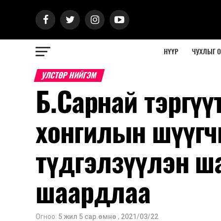
НҮҮР
ЧУХЛЫГ 
УЛСТӨР НИЙГЭМ
Б.Сарнай тэргүү
хонгилын шүүгч
түдгэлзүүлэн ш
шаардлаа
Огноо:
5 жил 5 сар.өмнө
,
2021/03/22