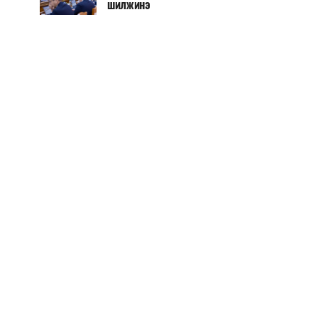
шилжинэ