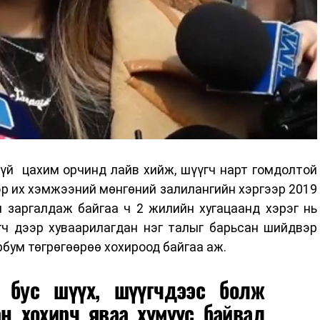
гүй цахим орчинд лайв хийж, шүүгч нарт гомдолтой
р их хэмжээний мөнгөний залилангийн хэргээр 2019
 заргалдаж байгаа ч 2 жилийн хугацаанд хэрэг нь
гч дээр хуваарилагдан нэг талыг барьсан шийдвэр
рбум төгрөгөөрөө хохироод байгаа аж.
 бус шүүх, шүүгчдээс болж
н хохирч яваа хүмүүс байвал