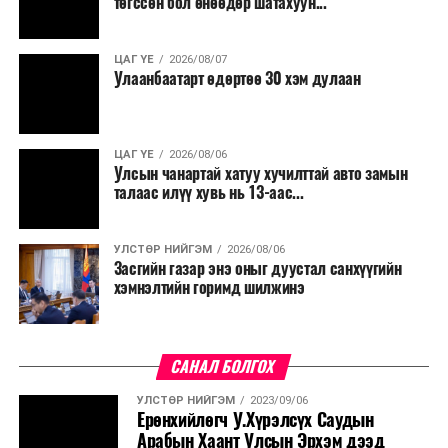
төгссөн бол өнөөдөр шатахуун...
салбар бүрдээ урсгал зардлыг 20 хувиар бууруулах,
нөхөн томилгоо хийхгүй байх, аялал, амралт, зугаалга,
ЦАГ ҮЕ
2026/08/07
хамт олны урлаг, спортын арга хэмжээг зохион
Улаанбаатарт өдөртөө 30 хэм дулаан
байгуулахгүй байх, төрийн албанд шинэ орон тоо бий
болгохгүй байх, эрчим хүчний хэрэглээг хэмнэх, хурал,
сургалтыг цахим хэлбэрт шилжүүлэх, төрийн албан
ЦАГ ҮЕ
2026/08/06
хаагчдыг зарим өдрүүдэд цахимаар ажиллуулах арга
Улсын чанартай хатуу хучилттай авто замын
хэмжээг үргэлжлүүлэхийг үүрэг болголоо.
талаас илүү хувь нь 13-аас...
Төсвийн сахилга бат сайжирч, эдийн засгийн нөхцөл
УЛСТӨР НИЙГЭМ
2026/08/06
байдал хэвийн болсон тохиолдолд эдгээр
Засгийн газар энэ оныг дуустал санхүүгийн
хязгаарлалтыг үе шаттайгаар сулруулах юм.
хэмнэлтийн горимд шилжинэ
САНАЛ БОЛГОХ
УЛСТӨР НИЙГЭМ
2023/09/06
Ерөнхийлөгч У.Хүрэлсүх Саудын
Арабын Хаант Улсын Эрхэм дээд