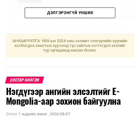
хуралдаан
ДЭЛГЭРЭНГҮЙ УНШИХ
Эдийн
Зөвшөөрлийн
09.00
334 тоот
3
засгийн
тухай хууль /
байнгын
Шинэчилсэн
хороо
найруулга/-д
АНХААРУУЛГА: УИХ-ын 2024 оны ээлжит сонгуулийн хуулийн
холбогдох заалтын хүрээнд тус сайтын сэтгэгдэл хэсгийг
нийцүүлэх,
түр хугацаанд хаасан болно.
хуулийн
давхардал,
хийдэл,
зөрчлийг
УЛСТӨР НИЙГЭМ
арилгах
Нэгдүгээр ангийн элсэлтийг E-
зорилгоор
Mongolia-аар зохион байгуулна
боловсруулсан
Стандартчилал,
Огноо:
1 өдрийн өмнө
,
2026/08/07
техникийн
зохицуулалт,
тохирлын
үнэлгээний