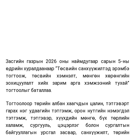
хороо
найруулга/-д
нэгжийг 375 мянга хүртэлх еврогоор торгох
нийцүүлэх,
боломжтой. Харин хэрэглэгч өөрөө зөвшөөрсөн,
хуулийн
эсвэл тухайн компанитай өмнө нь гэрээний
давхардал,
харилцаатай бөгөөд шинэ үйлчилгээ санал болгож
хийдэл,
буй тохиолдолд хориг үйлчлэхгүй. Иргэд
зөрчлийг
зөвшөөрөлгүй дуудлагын талаар төрийн цахим
арилгах
хуудсаар мэдээлэх боломжтой.
зорилгоор
боловсруулсан
Засгийн газрын 2026 оны наймдугаар сарын 5-ны
Шинэ хууль Францын зах зээлд үйлчилдэг гадаадын
Стандартчилал,
өдрийн хуралдаанаар “Төсвийн санхүүжилтэд эрэмбэ
дуудлагын төвүүдэд нөлөөлөхөөр байна. Тухайлбал,
техникийн
тогтоож, төсвийн хэмнэлт, мөнгөн хөрөнгийн
Мароккогийн дуудлагын төвүүдийн орлогын 80 гаруй
зохицуулалт,
зохицуулалт хийх зарим арга хэмжээний тухай”
хувь Францын зах зээлээс бүрддэг бөгөөд тус улсын
тохирлын
тогтоолыг баталлаа.
40–50 мянган ажлын байр эрсдэлд орж болзошгүйг
үнэлгээний
Мароккогийн хөдөлмөр эрхлэлтийн сайд мэдэгджээ.
итгэмжлэлийн
Тогтоолоор төрийн албан хаагчдын цалин, тэтгэвэрт
тухай хуульд
гарах нэг удаагийн тэтгэмж, орон нутгийн нэмэгдэл
нэмэлт,
тэтгэмж, тэтгэвэр, хүүхдийн мөнгө, бүх төрлийн
өөрчлөлт
халамж, сургууль, цэцэрлэг болон сургалтын
оруулах тухай,
байгууллагын урсгал засвар, санхүүжилт, төрийн