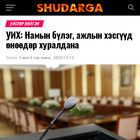
УЛСТӨР НИЙГЭМ
УИХ: Намын бүлэг, ажлын хэсгүүд
өнөөдөр хуралдана
Огноо:
3 жил 8 сар.өмнө
,
2022/12/12