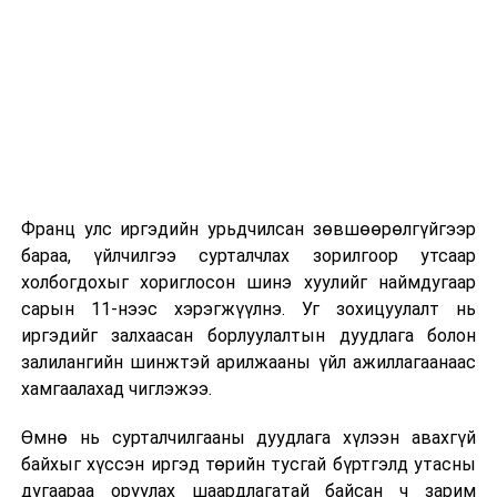
хуралдаан
2026 оны 9 дүгээр сарын 1-нээс цахимаар
эхэлнэ.
Хууль зүйн
Гадаадын
14.00
“Үндсэн
5
байнгын
иргэний эрх
хууль”
2026 оны 9 дүгээр сарын 14-нөөс танхимаар
хороо
зүйн байдлын
үргэлжилнэ.
тухай хуульд
Оюутны дотуур байр
нэмэлт,
өөрчлөлт
Франц улс иргэдийн урьдчилсан зөвшөөрөлгүйгээр
2026 оны 9 дүгээр сарын 13-наас оюутнуудыг
оруулах тухай
бараа, үйлчилгээ сурталчлах зорилгоор утсаар
дотуур байранд оруулж эхэлнэ.
хуулийн төсөл
холбогдохыг хориглосон шинэ хуулийг наймдугаар
болон хамт
Сургууль, цэцэрлэгийн үйл ажиллагааны
сарын 11-нээс хэрэгжүүлнэ. Уг зохицуулалт нь
өргөн
зохицуулалт
иргэдийг залхаасан борлуулалтын дуудлага болон
мэдүүлсэн
залилангийн шинжтэй арилжааны үйл ажиллагаанаас
хуулийн
2026 оны 8 дугаар сарын 17–28-ны өдрүүдэд
хамгаалахад чиглэжээ.
төслүүдийг
нийслэлийн бүх сургууль, цэцэрлэгт ажлын
хэлэлцүүлэгт
Өмнө нь сурталчилгааны дуудлага хүлээн авахгүй
байранд элсэлт, бүртгэл болон бусад аливаа
бэлтгэх үүрэг
байхыг хүссэн иргэд төрийн тусгай бүртгэлд утасны
арга хэмжээ зохион байгуулахгүй болно.
бүхий ажлын
дугаараа оруулах шаардлагатай байсан ч зарим