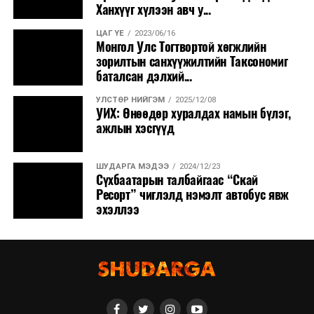
Ханхүүг хүлээн авч у...
ЦАГ ҮЕ
2023/06/16
Монгол Улс Тогтвортой хөгжлийн
зорилтын санхүүжилтийн Таксономиг
баталсан дэлхий...
УЛСТӨР НИЙГЭМ
2025/12/08
УИХ: Өнөөдөр хуралдах намын бүлэг,
ажлын хэсгүүд
ШУДАРГА МЭДЭЭ
2024/12/23
Сүхбаатарын талбайгаас “Скай
Ресорт” чиглэлд нэмэлт автобус явж
эхэллээ