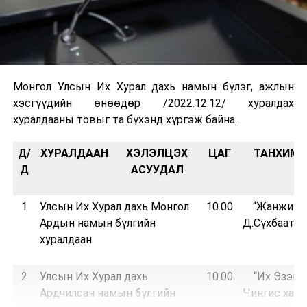
Монгол Улсын Их Хурал дахь намын бүлэг, ажлын
хэсгүүдийн өнөөдөр /2022.12.12/ хуралдах
хуралдааны товыг та бүхэнд хүргэж байна.
Д/
ХУРАЛДААН
ХЭЛЭЛЦЭХ
ЦАГ
ТАНХИМ
Д
АСУУДАЛ
1
Улсын Их Хурал дахь Монгол
10.00
“Жанжин
Ардын намын бүлгийн
Д.Сүхбаатар
хуралдаан
2
Улсын Их Хурал дахь
10.00
“Их Эзэн
Ардчилсан намын бүлгийн
Чингис хаан