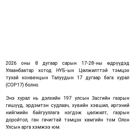
итгэмжлэлийн
тухай хуульд
нэмэлт,
өөрчлөлт
оруулах тухай,
Хэмжил зүйн
тухай хуульд
нэмэлт,
2026 оны 8 дугаар сарын 17-28-ны өдрүүдэд
өөрчлөлт
Улаанбаатар хотод НҮБ-ын Цөлжилттэй тэмцэх
оруулах тухай
тухай конвенцын Талуудын 17 дугаар бага хурал
хуулийн төсөл
(COP17) болно.
болон хамт
өргөн
Энэ хурал нь дэлхийн 197 улсын Засгийн газрын
мэдүүлсэн
гишүүд, эрдэмтэн судлаач, хувийн хэвшил, иргэний
хууль,
нийгмийн байгууллага нэгдэж цөлжилт, газрын
тогтоолын
доройтол, ган гачигтай тэмцэх хамгийн том Олон
төслүүдийг
Улсын арга хэмжээ юм.
хэлэлцүүлэгт