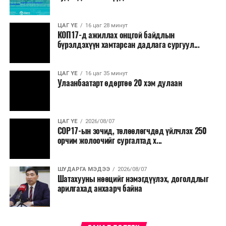
ЦАГ ҮЕ
16 цаг 28 минут
КОП17-д ажиллах онцгой байдлын
бүрэлдэхүүн хамтарсан дадлага сургуул...
ЦАГ ҮЕ
16 цаг 35 минут
Улаанбаатарт өдөртөө 20 хэм дулаан
ЦАГ ҮЕ
2026/08/07
COP17-ын зочид, төлөөлөгчдөд үйлчлэх 250
орчим жолоочийг сургалтад х...
ШУДАРГА МЭДЭЭ
2026/08/07
Шатахууны нөөцийг нэмэгдүүлэх, доголдлыг
арилгахад анхаарч байна