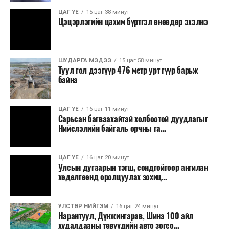
уриалж байжээ.
ЦАГ ҮЕ
15 цаг 38 минут
Цэцэрлэгийн цахим бүртгэл өнөөдөр эхэлнэ
Хуулийг зөрчиж дуудлага хийсэн хувь хүнийг нэг
дуудлага тутамд 75 мянга хүртэлх евро, аж ахуйн
нэгжийг 375 мянга хүртэлх еврогоор торгох
ШУДАРГА МЭДЭЭ
15 цаг 58 минут
боломжтой. Харин хэрэглэгч өөрөө зөвшөөрсөн,
Туул гол дээгүүр 476 метр урт гүүр барьж
эсвэл тухайн компанитай өмнө нь гэрээний
байна
харилцаатай бөгөөд шинэ үйлчилгээ санал болгож
буй тохиолдолд хориг үйлчлэхгүй. Иргэд
ЦАГ ҮЕ
16 цаг 11 минут
зөвшөөрөлгүй дуудлагын талаар төрийн цахим
Сарьсан багваахайтай холбоотой дуудлагыг
хуудсаар мэдээлэх боломжтой.
Нийслэлийн байгаль орчны га...
Шинэ хууль Францын зах зээлд үйлчилдэг гадаадын
ЦАГ ҮЕ
16 цаг 20 минут
дуудлагын төвүүдэд нөлөөлөхөөр байна. Тухайлбал,
Улсын дугаарын тэгш, сондгойгоор ангилан
Мароккогийн дуудлагын төвүүдийн орлогын 80 гаруй
хөдөлгөөнд оролцуулах зохиц...
хувь Францын зах зээлээс бүрддэг бөгөөд тус улсын
40–50 мянган ажлын байр эрсдэлд орж болзошгүйг
УЛСТӨР НИЙГЭМ
16 цаг 24 минут
Мароккогийн хөдөлмөр эрхлэлтийн сайд мэдэгджээ.
Нарантуул, Дүнжингарав, Шинэ 100 айл
худалдааны төвүүдийн авто зогсо...