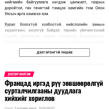
нийгмийн байгууллага нэгдэж цөлжилт, газрын
доройтол, ган гачигтай тэмцэх хамгийн том Олон
Улсын арга хэмжээ юм.
Хурал болохтой холбоотой нийслэлийн замын
хөдөлгөөн, аюулгүй байдал, төрийн үйлчилгээний
хэвийн ажиллагааг хангах зорилгоор боловсролын
байгууллагуудын үйл ажиллагаанд дараах зохицуулалт
хэрэгжүүлэхээр болжээ .
ДЭЛГЭРЭНГҮЙ УНШИХ
Цэцэрлэгийн бүртгэл
2026 оны 8 дугаар сарын 10–23-ны өдрүүдэд
УЛСТӨР НИЙГЭМ
E-Mongolia системээр бүртгэнэ.
Францад иргэд рүү зөвшөөрөлгүй
Нэгдүгээр ангийн элсэлт
сурталчилгааны дуудлага
хийхийг хориглов
2026 оны 8 дугаар сарын 17–28-ны өдрүүдэд
E-Mongolia системээр бүртгэнэ.
Огноо:
3 өдрийн өмнө
,
2026/08/07