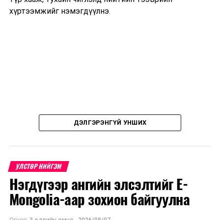
хүртээмжийг нэмэгдүүлнэ.
ДЭЛГЭРЭНГҮЙ УНШИХ
УЛСТӨР НИЙГЭМ
Нэгдүгээр ангийн элсэлтийг E-
Mongolia-аар зохион байгуулна