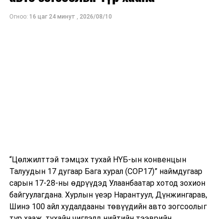
Ерөнхий сайд Төв аймгийн хорих ангид очиж, эрүүдэн
шүүлтэнд өртсөн Т.Чимгээтэй уулзана
Огноо:
16 цаг 24 минут
,
2026/08/10
“Цөлжилттэй тэмцэх тухай НҮБ-ын конвенцын
Талуудын 17 дугаар Бага хурал (COP17)” наймдугаар
сарын 17-28-ны өдрүүдэд Улаанбаатар хотод зохион
байгуулагдана. Хурлын үеэр Нарантуул, Дүнжингарав,
Шинэ 100 айл худалдааны төвүүдийн авто зогсоолыг
түр хааж, тухайн чиглэлд нийтийн тээврийн