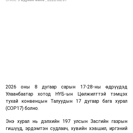
Огноо:
3 өдрийн өмнө
,
2026/08/07
2026 оны 8 дугаар сарын 17-28-ны өдрүүдэд
Улаанбаатар хотод НҮБ-ын Цөлжилттэй тэмцэх
тухай конвенцын Талуудын 17 дугаар бага хурал
(COP17) болно.
Энэ хурал нь дэлхийн 197 улсын Засгийн газрын
гишүүд, эрдэмтэн судлаач, хувийн хэвшил, иргэний