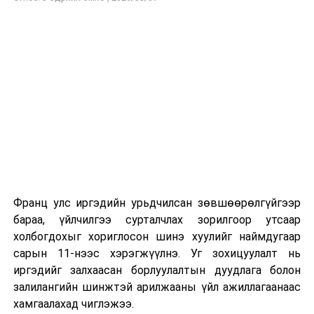
Энэ хугацаанд хүүхэд бүртгэх дэмжлэгийн баг
сургуулиуд дээр ажиллахгүй.
Их, дээд сургуулийн хичээл
2026 оны 9 дүгээр сарын 1-нээс цахимаар
эхэлнэ.
2026 оны 9 дүгээр сарын 14-нөөс танхимаар
үргэлжилнэ.
Оюутны дотуур байр
Франц улс иргэдийн урьдчилсан зөвшөөрөлгүйгээр
2026 оны 9 дүгээр сарын 13-наас оюутнуудыг
бараа, үйлчилгээ сурталчлах зорилгоор утсаар
дотуур байранд оруулж эхэлнэ.
холбогдохыг хориглосон шинэ хуулийг наймдугаар
Сургууль, цэцэрлэгийн үйл ажиллагааны
сарын 11-нээс хэрэгжүүлнэ. Уг зохицуулалт нь
зохицуулалт
иргэдийг залхаасан борлуулалтын дуудлага болон
залилангийн шинжтэй арилжааны үйл ажиллагаанаас
2026 оны 8 дугаар сарын 17–28-ны өдрүүдэд
хамгаалахад чиглэжээ.