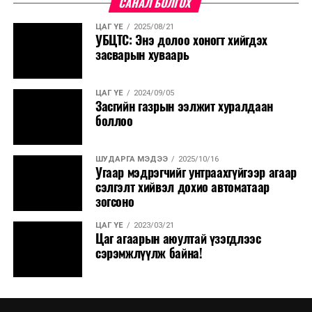
САНАЛ БОЛГОХ
ЦАГ ҮЕ
2025/08/21
УБЦТС: Энэ долоо хоногт хийгдэх
засварын хуваарь
ЦАГ ҮЕ
2024/09/05
Засгийн газрын ээлжит хуралдаан
боллоо
ШУДАРГА МЭДЭЭ
2025/10/16
Угаар мэдрэгчийг унтраахгүйгээр агаар
сэлгэлт хийвэл дохио автоматаар
зогсоно
ЦАГ ҮЕ
2023/03/21
Цаг агаарын аюултай үзэгдлээс
сэрэмжлүүлж байна!