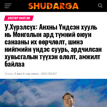
УЛСТӨР НИЙГЭМ
У.Хүрэлсүх: Анхны Үндсэн хууль
нь Монголын ард түмний оюун
санааны их өөрчлөлт, шинэ
нийгмийн үндэс суурь, ардчилсан
хувьсгалын түүхэн ололт, амжилт
байлаа
Огноо:
5 жил 6 сар.өмнө
,
2021/03/07