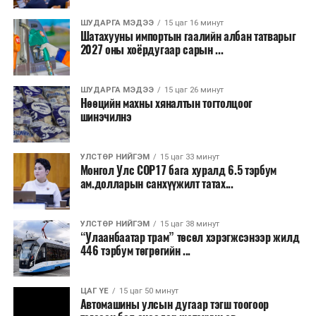
Бороо орохгүй. Салхи баруун хойноос
ДАРААХ МЭДЭЭ
Хилийн боомтуудад эрсдлийн үнэлгээ хийж, хилээ
секундэд 4-9 метр. 25-27 хэм дулаан
ШУДАРГА МЭДЭЭ
15 цаг 16 минут
нээх бэлтгэл ажлыг хангаж байна
байна.
Шатахууны импортын гаалийн албан татварыг
2027 оны хоёрдугаар сарын ...
ӨМНӨХ МЭДЭЭ
Улаанбаатарт өдөртөө 2 хэм хүйтэн
2026 оны наймдугаар сарын 07-ноос
2026 оны наймдугаар сарын 11-нийг хүртэлх
ШУДАРГА МЭДЭЭ
15 цаг 26 минут
Нөөцийн махны хяналтын тогтолцоог
цаг агаарын урьдчилсан төлөв
шинэчилнэ
Наймдугаар сарын 7-нд баруун болон төвийн
аймгуудын нутгийн хойд хэсгээр, 8-нд баруун
УЛСТӨР НИЙГЭМ
15 цаг 33 минут
Монгол Улс COP17 бага хуралд 6.5 тэрбум
аймгуудын нутгийн хойд хэсэг, төвийн
ам.долларын санхүүжилт татах...
аймгуудын нутгийн зарим газраар, 9-нд баруун
аймгуудын нутгийн зүүн, говийн аймгуудын
нутгийн хойд, зүүн аймгуудын нутгийн баруун
УЛСТӨР НИЙГЭМ
15 цаг 38 минут
“Улаанбаатар трам” төсөл хэрэгжсэнээр жилд
хэсэг, төвийн аймгуудын ихэнх нутгаар, 10-нд
446 тэрбум төгрөгийн ...
төв, зүүн, говийн аймгуудын ихэнх нутгаар
бороо, дуу цахилгаантай аадар бороо орно. Салхи
ихэнх хугацаанд секундэд 5-10 метр, 9-нд
ЦАГ ҮЕ
15 цаг 50 минут
Автомашины улсын дугаар тэгш тоогоор
Алтайн салбар уулс, Арц-Богдын өвөр