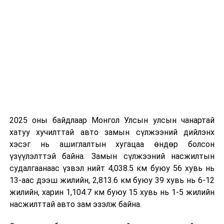
еврогийн санхүүжилтээр “Хүнсний ногооны
үйлдвэрлэлд нэмүү өртгийн сүлжээг хөгжүүлэх”
төслийг эхлүүлж байна. Энэхүү төслийн хүрээнд 8.5
мянган тоннын багтаамжтай төмс, хүнсний ногооны
агуулах байгуулах, 50-80 морины хүчтэй трактор 100
ширхэг, ногооны үрлэгч, хураагч комбайн, копатель,
хөрс боловсруулах техник, ургамал хамгааллын
бодис цацах тоног төхөөрөмж зэрэг нийтдээ 600
гаруй төрлийн техник тоног төхөөрөмжийг нийлүүлэх
ажлыг эхлүүлэхээр тендерийн баримт бичгийг
2025 оны байдлаар Монгол Улсын улсын чанартай
боловсруулж байна.
хатуу хучилттай авто замын сүлжээний дийлэнх
хэсэг нь ашиглалтын хугацаа өндөр болсон
ОХУ-аас үр тарианы зориулалттай өндөр хүчин
үзүүлэлттэй байна. Замын сүлжээний насжилтын
чадлын техник нийлүүлэх, Бүгд найрамдах Беларусь
судалгаанаас үзвэл нийт 4,038.5 км буюу 56 хувь нь
улсаас малын тэжээл бэлтгэх, төмс, хүнсний
13-аас дээш жилийн, 2,813.6 км буюу 39 хувь нь 6-12
ногооны зориулалттай техник, тоног төхөөрөмж
жилийн, харин 1,104.7 км буюу 15 хувь нь 1-5 жилийн
нийлүүлэх ажлыг эхлүүлэхээр санал боловсруулан
насжилттай авто зам эзэлж байна.
ОХУ болон БНБУ-ын талд хүргүүлж хамтран ажиллаж