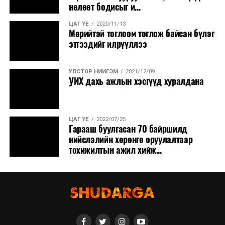
нөлөөт бодисыг и...
ЦАГ ҮЕ
2020/11/13
Мөрийтэй тоглоом тоглож байсан бүлэг
этгээдийг илрүүллээ
УЛСТӨР НИЙГЭМ
2021/12/09
УИХ дахь ажлын хэсгүүд хуралдана
ЦАГ ҮЕ
2022/07/25
Гарааш буулгасан 70 байршилд
нийслэлийн хөрөнгө оруулалтаар
тохижилтын ажил хийж...