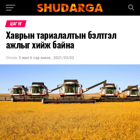
ЦАГ ҮЕ
Хаврын тариалалтын бэлтгэл
ажлыг хийж байна
Огноо:
5 жил 6 сар.өмнө
,
2021/03/02