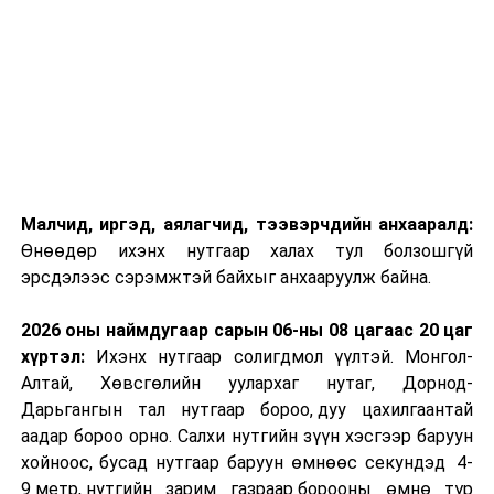
төлөвлөн ажиллаж байна.
Газар тариалангийн гаралтай бүтээгдэхүүний чанарыг
сайжруулах зорилтын хүрээнд тариалангийн
үйлдвэрлэлд 2021 онд ашиглаж болох химийн бордоо,
ургамал хамгааллын бодисын нэр төрөл, тоо хэмжээг
Байгаль орчин, аялал жуулчлалын сайд, Хүнс, хөдөө
аж ахуй, хөнгөн үйлдвэрийн сайд, Эрүүл мэндийн
сайдын хамтарсан тушаалаар батлуулж,
Малчид, иргэд, аялагчид, тээвэрчдийн анхааралд:
хэрэгжилтийг зохион байгуулан ажиллаж байна.
Өнөөдөр ихэнх нутгаар халах тул болзошгүй
эрсдэлээс сэрэмжтэй байхыг анхааруулж байна.
Нийслэл хотод байгуулагдах 16.0 мянган тоннын
багтаамжтай, 90.0-100.0 мянган тоннын эргэлтийн
2026 оны наймдугаар сарын 06-ны 08 цагаас 20 цаг
нөөцтэй төмс, хүнсний ногоо, жимс, жимсгэнэ,
хүртэл:
Ихэнх нутгаар солигдмол үүлтэй. Монгол-
махны хадгалалт, борлуулалтын цогцолбор төвийн
Алтай, Хөвсгөлийн уулархаг нутаг, Дорнод-
дэд бүтэц, цахилгаан, шугам сүлжээний ажлыг
Дарьгангын тал нутгаар бороо, дуу цахилгаантай
эхлүүлэхээр Нийслэлийн Засаг даргын тамгын
аадар бороо орно. Салхи нутгийн зүүн хэсгээр баруун
газартай хамтран ажиллаж байна.
хойноос, бусад нутгаар баруун өмнөөс секундэд 4-
9 метр, нутгийн зарим газраар борооны өмнө түр