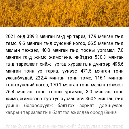
2021 онд 389.3 мянган га-д үр тариа, 17.9 мянган га-д
төмс, 9.6 мянган га-д хүнсний ногоо, 66.5 мянган га-д
малын тэжээл, 40.0 мянган га-д тосны ургамал, 7.0
мянган га-д жимс жимсгэнэ, нийтдээ 530.3 мянган
га-д тариалалт хийж ургац хураалтын дүнгээр 495.6
мянган тонн үр тариа, үүнээс 471.5 мянган тонн
улаанбуудай, 222.4 мянган тонн төмс, 116.1 мянган
тонн хүнсний ногоо, 170.1 мянган тонн малын тэжээл,
26.4 мянган тонн тосны ургамал, 3.0 мянган тонн
жимс, жимсгэнэ тус тус хураан авч 360.2 мянган га-д
уринш боловсруулж бэлтгэх зорилт дэвшүүлэн
хаврын тариалалтын бэлтгэл ажилдаа ороод байна.
Улаанбуудайн үрийн хангамжийг бүрдүүлэх зорилгоор