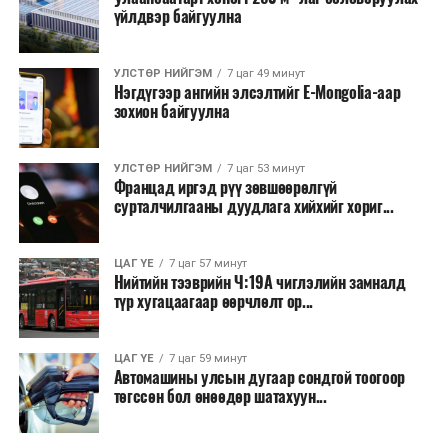
үйлдвэр байгуулна
УЛСТӨР НИЙГЭМ
7 цаг 49 минут
Нэгдүгээр ангийн элсэлтийг E-Mongolia-аар
зохион байгуулна
УЛСТӨР НИЙГЭМ
7 цаг 53 минут
Францад иргэд рүү зөвшөөрөлгүй
сурталчилгааны дуудлага хийхийг хориг...
ЦАГ ҮЕ
7 цаг 57 минут
Нийтийн тээврийн Ч:19А чиглэлийн замналд
түр хугацаагаар өөрчлөлт ор...
ЦАГ ҮЕ
7 цаг 59 минут
Автомашины улсын дугаар сондгой тоогоор
төгссөн бол өнөөдөр шатахуун...