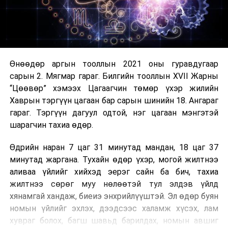
Өнөөдөр аргын тооллын 2021 оны гуравдугаар
сарын 2. Мягмар гараг. Билгийн тооллын XVII Жарны
“Цөөвөр” хэмээх Цагаагчин төмөр үхэр жилийн
Хаврын тэргүүн цагаан бар сарын шинийн 18. Ангараг
гараг. Тэргүүн дагуул одтой, нэг цагаан мэнгэтэй
шарагчин тахиа өдөр.
Өдрийн наран 7 цаг 31 минутад мандан, 18 цаг 37
минутад жаргана. Тухайн өдөр үхэр, могой жилтнээ
аливаа үйлийг хийхэд эерэг сайн ба бич, тахиа
жилтнээ сөрөг муу нөлөөтэй тул элдэв үйлд
хянамгай хандаж, биеиэ энхрийлүүштэй. Эл өдөр буян
номын үйлийг эхлэх, дээдсээс халамж хүсэх, лам
хувраг болох, багш шавьд барилдах, номын авшиг