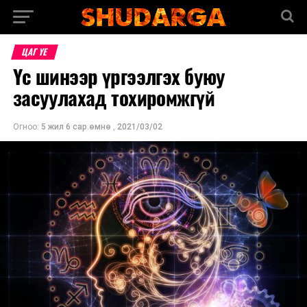
ЦАГ ҮЕ
Үс шинээр үргээлгэх буюу
засуулахад тохиромжгүй
Огноо:
5 жил 6 сар.өмнө
,
2021/03/02