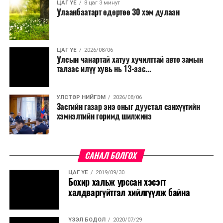
ЦАГ ҮЕ
8 цаг 3 минут
Улаанбаатарт өдөртөө 30 хэм дулаан
ЦАГ ҮЕ
2026/08/06
Улсын чанартай хатуу хучилттай авто замын
талаас илүү хувь нь 13-аас...
УЛСТӨР НИЙГЭМ
2026/08/06
Засгийн газар энэ оныг дуустал санхүүгийн
хэмнэлтийн горимд шилжинэ
САНАЛ БОЛГОХ
ЦАГ ҮЕ
2019/09/30
Бохир хальж урссан хэсэгт
халдваргүйтгэл хийлгүүлж байна
ҮЗЭЛ БОДОЛ
2020/07/29