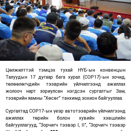
Цөлжилттэй тэмцэх тухай НҮБ-ын конвенцын
Талуудын 17 дугаар бага хурал (COP17)-ын зочид,
төлөөлөгчдийн тээврийн үйлчилгээнд ажиллах
жолооч нарт зориулсан нэгдсэн сургалтыг Зам,
тээврийн яамны “Хөсөг” танхимд зохион байгууллаа.
Сургалтад COP17-ын үеэр автотээврийн үйлчилгээнд
ажиллах төрийн болон хувийн хэвшлийн
байгууллагууд, “Зорчигч тээвэр I, II”, “Зорчигч тээвэр