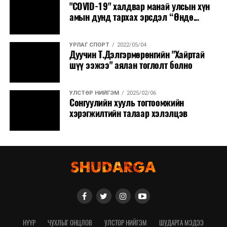
"COVID-19" халдвар манай улсын хүн
амын дунд тархах эрсдэл “Өндө...
УРЛАГ СПОРТ
2022/05/04
Дуучин Т.Дэлгэрмөрөнгийн "Хайртай
шүү ээжээ" аялан тоглолт болно
УЛСТӨР НИЙГЭМ
2025/02/06
Сонгуулийн хууль тогтоомжийн
хэрэгжилтийн талаар хэлэлцэв
НҮҮР
ЧУХЛЫГ ОНЦЛОВ
УЛСТӨР НИЙГЭМ
ШУДАРГА МЭДЭЭ