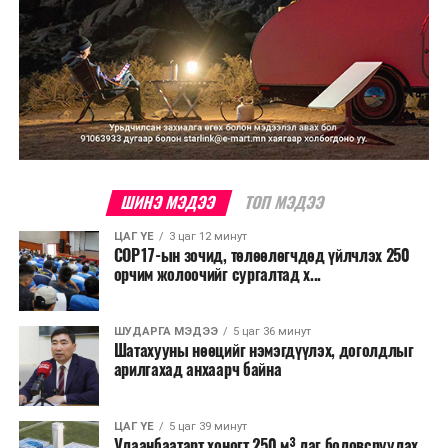
ШИНЭ МЭДЭЭ
ТОП МЭДЭЭ
ЦАГ ҮЕ
3 цаг 12 минут
COP17-ын зочид, төлөөлөгчдөд үйлчлэх 250
орчим жолоочийг сургалтад х...
ШУДАРГА МЭДЭЭ
5 цаг 36 минут
Шатахууны нөөцийг нэмэгдүүлэх, доголдлыг
арилгахад анхаарч байна
ЦАГ ҮЕ
5 цаг 39 минут
Улаанбаатарт хоногт 250 м³ лаг боловсруулах