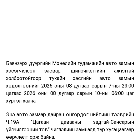
байгууламжаас гардаг лагийг байгаль орчинд аюулгүй
мэдээллээ.
аргаар боловсруулж, эзлэхүүнийг эрс бууруулах
зориулалттай. Лагийг өндөр температурт шатааснаар
эзлэхүүн нь 90 хүртэл хувиар буурч, бактери, вирус
болон бусад өвчин үүсгэгч бичил биетнийг устгах
боломжтой.
Түүнчлэн шаталтын явцад үүсэх дулааныг цахилгаан
болон дулааны эрчим хүч үйлдвэрлэхэд ашиглаж
Баянзүрх дүүргийн Монелийн гудамжийн авто замын
болдог. Зарим технологийн хувьд шаталтын дараа
хэсэгчилсэн засвар, шинэчлэлтийн ажилтай
үлдэх үнснээс фосфор зэрэг ашигт эрдсийг сэргээн
холбоотойгоор тухайн хэсгийн авто замын
авах боломжтой аж.
хөдөлгөөнийг 2026 оны 08 дугаар сарын 7-ны 23:00
цагаас 2026 оны 08 дугаар сарын 10-ны 06:00 цаг
Япон, Герман, Швейцар, Нидерланд, Өмнөд Солонгос
хүртэл хаана.
зэрэг улс лаг хатаах, шатаах технологийг ашиглаж
байна. Тухайлбал, Германд лаг шатаах үйлдвэрээс
Энэ авто замаар дайран өнгөрдөг нийтийн тээврийн
гарсан үнснээс фосфор сэргээн авах технологи
Ч:19А “Цагаан давааны задгай-Сансарын
ашигладаг бол Нидерландад төвлөрсөн лаг
үйлчилгээний төв” чиглэлийн замналд түр хугацаагаар
боловсруулах үйлдвэрүүдээр дулаан, цахилгаан
өөрчлөлт орж байна.