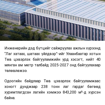
цагийн менежмент, мэдээлэл дамжуулах журам,
холбогдох байгууллагуудын уялдаа холбоо, аюулгүй
ажиллагааны чиглэлээр жолооч нарыг сургалт, арга
зүйгээр хангаж байна.
Мөн зам тээврийн осол, саатал болон бусад эрсдэл,
онцгой нөхцөл үүссэн үед авах арга хэмжээ, ачаалал
ихтэй нөхцөлд тайван, зөв, шуурхай шийдвэр гаргах,
Инженерийн дэд бүтцийг сайжруулах ажлын хүрээнд
өдөр тутмын ажлын бэлэн байдлыг хангах зэрэг
“Лаг хатаах, шатаах үйлдвэр”-ийг Улаанбаатар хотын
практик ур чадварыг сургалтын хөтөлбөрт тусгажээ.
Төв цэвэрлэх байгууламжийн урд хэсэгт, нийт 40
мянган ам метр талбайд 2025-2027 онд байгуулахаар
Сургалтыг танилцуулах лекц, асуулт-хариулт,
төлөвлөжээ.
жишээнд суурилсан сургалт, багаар ажиллах дасгал,
маршрут болон тээвэрлэлтийн урсгалын зураглалтай
Одоогийн байдлаар Төв цэвэрлэх байгууламжаас
танилцах, онцгой нөхцөлд ажиллах дадлага зэрэг
хоногт дунджаар 238 тонн лаг гардаг бөгөөд
онол, практик хосолсон хэлбэрээр зохион байгуулж
хуримтлагдсан лагийн хэмжээ 843,200 м³-д хүрсэн
байна.
байна.
Сургалтын үеэр COP17 олон улсын бага хурлыг