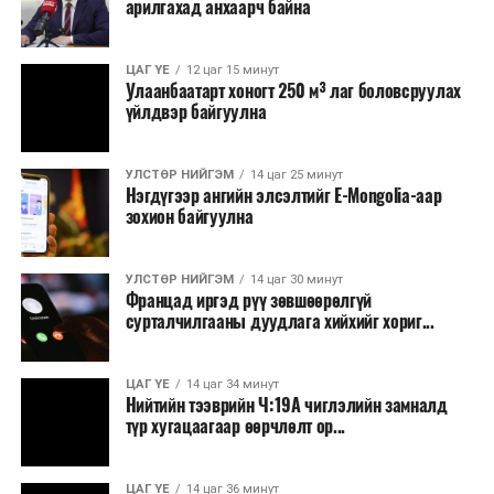
арилгахад анхаарч байна
томилолт, гадаадын зочин хүлээн авах зардал;
Зайлшгүй шаардлагагүй тоног төхөөрөмж,
ЦАГ ҮЕ
12 цаг 15 минут
тавилга, автомашин худалдан авах;
Улаанбаатарт хоногт 250 м³ лаг боловсруулах
үйлдвэр байгуулна
Батлан хамгаалах, хууль зүйн салбараас бусад
сургалт, дадлага;
УЛСТӨР НИЙГЭМ
14 цаг 25 минут
Хуулиар заавал мэдээлэхээс бусад кино,
Нэгдүгээр ангийн элсэлтийг E-Mongolia-аар
контент, хэвлэлийн зардал;
зохион байгуулна
Заавал олгохоос бусад тэтгэмж, урамшуулал.
УЛСТӨР НИЙГЭМ
14 цаг 30 минут
Санхүүгийн хэмнэлтийн горимыг 2026 оны
Францад иргэд рүү зөвшөөрөлгүй
арванхоёрдугаар сарын 31 хүртэл мөрдөнө. Харин
сурталчилгааны дуудлага хийхийг хориг...
эрүүл мэндийн салбар уг хэмнэлтийн горимд
хамрагдахгүй бөгөөд цэцэрлэг, сургуулийн хүүхдийн
ЦАГ ҮЕ
14 цаг 34 минут
эрт илрүүлэг, вакцинжуулалт, томуу, томуу төст
Нийтийн тээврийн Ч:19А чиглэлийн замналд
өвчний эсрэг арга хэмжээ зэрэг зайлшгүй
түр хугацаагаар өөрчлөлт ор...
шаардлагатай ажлууд төлөвлөгөөний дагуу
үргэлжилнэ гэж Ерөнхий сайд Н.Учрал онцоллоо.
ЦАГ ҮЕ
14 цаг 36 минут