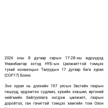
УНШСАН:
2560
ДАРААХ МЭДЭЭ
"Нэг хаалга-Нэг шинжилгээ"-ний тайланг хэлэлцэв
ӨМНӨХ МЭДЭЭ
Байгаль орчин, хүнс, хөдөө аж ахуйн байнгын хороо
энэ долоо хоногт хуралдана
2026 оны 8 дугаар сарын 17-28-ны өдрүүдэд
Улаанбаатар хотод НҮБ-ын Цөлжилттэй тэмцэх
тухай конвенцын Талуудын 17 дугаар бага хурал
(COP17) болно.
Энэ хурал нь дэлхийн 197 улсын Засгийн газрын
гишүүд, эрдэмтэн судлаач, хувийн хэвшил, иргэний
нийгмийн байгууллага нэгдэж цөлжилт, газрын
доройтол, ган гачигтай тэмцэх хамгийн том Олон