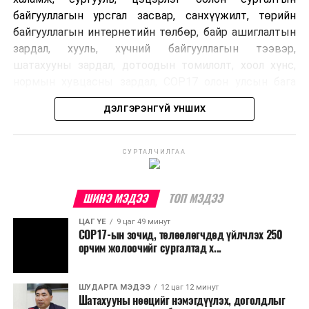
байгууллагын урсгал засвар, санхүүжилт, төрийн
байгууллагын интернетийн төлбөр, байр ашиглалтын
зардал, хууль, хүчний байгууллагын тээвэр,
шатахууны зардал, дотоодын томилолт, хоол хүнс,
нормын хувцасны зардал, COP17 олон улсын бага
хурлын зардал, Засгийн газрын өр, орон нутгийн нөөц
ДЭЛГЭРЭНГҮЙ УНШИХ
хөрөнгийн санхүүжилтийг хэвийн үргэлжлүүлэхээр
шийдвэрлэжээ.
СУРТАЛЧИЛГАА
Харин дараах зардлыг хязгаарлахаар болсон байна.
Үүнд:
ШИНЭ МЭДЭЭ
ТОП МЭДЭЭ
Олон улсын болон Засгийн газрын
ЦАГ ҮЕ
9 цаг 49 минут
шийдвэртэйгээс бусад хурал, зөвлөгөөн, ой,
COP17-ын зочид, төлөөлөгчдөд үйлчлэх 250
тэмдэглэлт өдөр, найр наадам, соёлын арга
орчим жолоочийг сургалтад х...
хэмжээ;
Урьдчилан төлөвлөсөн төрийн өндөр албан
ШУДАРГА МЭДЭЭ
12 цаг 12 минут
Шатахууны нөөцийг нэмэгдүүлэх, доголдлыг
тушаалтны томилолтоос бусад гадаад