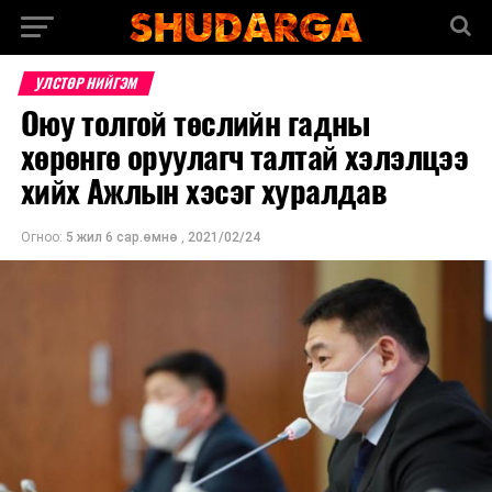
УЛСТӨР НИЙГЭМ
Оюу толгой төслийн гадны
хөрөнгө оруулагч талтай хэлэлцээ
хийх Ажлын хэсэг хуралдав
Огноо:
5 жил 6 сар.өмнө
,
2021/02/24