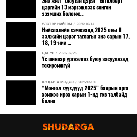
Энэ жил “Оюутан цэрэг” хөтөлбөрт
цэргийн 13 мэргэжлээс сонгон
эзэмших боломж...
УЛСТӨР НИЙГЭМ
2025/10/14
Нийслэлийн хэмжээнд 2025 оны II
ээлжийн цэрэг татлагыг энэ сарын 17,
18, 19-ний ...
ЦАГ ҮЕ
2022/07/26
Үс шинээр үргээлгэх буюу засуулахад
тохиромжгүй
ШУДАРГА МЭДЭЭ
2025/05/30
“Монгол хүүхдүүд 2025” баярын арга
хэмжээ ирэх сарын 1-нд төв талбайд
болно