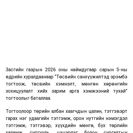
Хуулийг зөрчиж дуудлага хийсэн хувь хүнийг нэг
дуудлага тутамд 75 мянга хүртэлх евро, аж ахуйн
нэгжийг 375 мянга хүртэлх еврогоор торгох
боломжтой. Харин хэрэглэгч өөрөө зөвшөөрсөн,
эсвэл тухайн компанитай өмнө нь гэрээний
харилцаатай бөгөөд шинэ үйлчилгээ санал болгож
буй тохиолдолд хориг үйлчлэхгүй. Иргэд
зөвшөөрөлгүй дуудлагын талаар төрийн цахим
хуудсаар мэдээлэх боломжтой.
Засгийн газрын 2026 оны наймдугаар сарын 5-ны
Шинэ хууль Францын зах зээлд үйлчилдэг гадаадын
өдрийн хуралдаанаар “Төсвийн санхүүжилтэд эрэмбэ
дуудлагын төвүүдэд нөлөөлөхөөр байна. Тухайлбал,
тогтоож, төсвийн хэмнэлт, мөнгөн хөрөнгийн
Мароккогийн дуудлагын төвүүдийн орлогын 80 гаруй
зохицуулалт хийх зарим арга хэмжээний тухай”
хувь Францын зах зээлээс бүрддэг бөгөөд тус улсын
тогтоолыг баталлаа.
40–50 мянган ажлын байр эрсдэлд орж болзошгүйг
Мароккогийн хөдөлмөр эрхлэлтийн сайд мэдэгджээ.
Тогтоолоор төрийн албан хаагчдын цалин, тэтгэвэрт
гарах нэг удаагийн тэтгэмж, орон нутгийн нэмэгдэл
тэтгэмж, тэтгэвэр, хүүхдийн мөнгө, бүх төрлийн
халамж, сургууль, цэцэрлэг болон сургалтын