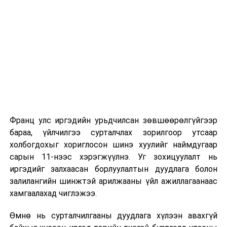
Их, дээд сургуулийн хичээл
2026 оны 9 дүгээр сарын 1-нээс цахимаар
эхэлнэ.
2026 оны 9 дүгээр сарын 14-нөөс танхимаар
үргэлжилнэ.
Оюутны дотуур байр
Франц улс иргэдийн урьдчилсан зөвшөөрөлгүйгээр
2026 оны 9 дүгээр сарын 13-наас оюутнуудыг
бараа, үйлчилгээ сурталчлах зорилгоор утсаар
дотуур байранд оруулж эхэлнэ.
холбогдохыг хориглосон шинэ хуулийг наймдугаар
Сургууль, цэцэрлэгийн үйл ажиллагааны
сарын 11-нээс хэрэгжүүлнэ. Уг зохицуулалт нь
зохицуулалт
иргэдийг залхаасан борлуулалтын дуудлага болон
залилангийн шинжтэй арилжааны үйл ажиллагаанаас
2026 оны 8 дугаар сарын 17–28-ны өдрүүдэд
хамгаалахад чиглэжээ.
нийслэлийн бүх сургууль, цэцэрлэгт ажлын
Өмнө нь сурталчилгааны дуудлага хүлээн авахгүй
байранд элсэлт, бүртгэл болон бусад аливаа