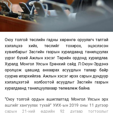
Оюу толгой төслийн гадны хөрөнгө оруулагч талтай
хэлэлцээ хийх, төслийг тохирох, эцэслэсэн
хувилбарыг Засгийн газрын хуралдаанд танилцуулах
үүрэг бүхий Ажлын хэсэг Төрийн ордонд хуралдлаа.
Хуралд Монгол Улсын Ерөнхий сайд Л.Оюун-Эрдэнэ
оролцож цаашид анхаарах асуудлын талаар байр
сууриа илэрхийлэв. Ажлын хэсэг ирэх сарын дундуур
хэлэлцээтэй холбоотой асуудлыг Засгийн газрын
хуралдаанд танилцуулахаар төлөвлөж байна.
“Оюу толгой ордын ашиглалтад Монгол Улсын эрх
ашгийг хангуулах тухай” УИХ-ын 2019 оны 11 дүгээр
сарын 21-ний өдрийн 92 дугаар тогтоолыг