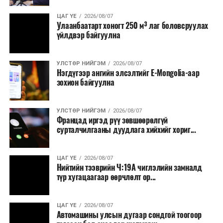
ЦАГ ҮЕ
2026/08/07
Улаанбаатарт хоногт 250 м³ лаг боловсруулах
үйлдвэр байгуулна
УЛСТӨР НИЙГЭМ
2026/08/07
Нэгдүгээр ангийн элсэлтийг E-Mongolia-аар
зохион байгуулна
УЛСТӨР НИЙГЭМ
2026/08/07
Францад иргэд рүү зөвшөөрөлгүй
сурталчилгааны дуудлага хийхийг хориг...
ЦАГ ҮЕ
2026/08/07
Нийтийн тээврийн Ч:19А чиглэлийн замналд
түр хугацаагаар өөрчлөлт ор...
ЦАГ ҮЕ
2026/08/07
Автомашины улсын дугаар сондгой тоогоор