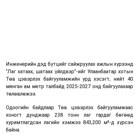
шат, маршрут, хөдөлгөөний зохион байгуулалт,
цагийн менежмент, мэдээлэл дамжуулах журам,
холбогдох байгууллагуудын уялдаа холбоо, аюулгүй
ажиллагааны чиглэлээр жолооч нарыг сургалт, арга
зүйгээр хангаж байна.
Мөн зам тээврийн осол, саатал болон бусад эрсдэл,
онцгой нөхцөл үүссэн үед авах арга хэмжээ, ачаалал
ихтэй нөхцөлд тайван, зөв, шуурхай шийдвэр гаргах,
Инженерийн дэд бүтцийг сайжруулах ажлын хүрээнд
өдөр тутмын ажлын бэлэн байдлыг хангах зэрэг
“Лаг хатаах, шатаах үйлдвэр”-ийг Улаанбаатар хотын
практик ур чадварыг сургалтын хөтөлбөрт тусгажээ.
Төв цэвэрлэх байгууламжийн урд хэсэгт, нийт 40
мянган ам метр талбайд 2025-2027 онд байгуулахаар
Сургалтыг танилцуулах лекц, асуулт-хариулт,
төлөвлөжээ.
жишээнд суурилсан сургалт, багаар ажиллах дасгал,
маршрут болон тээвэрлэлтийн урсгалын зураглалтай
Одоогийн байдлаар Төв цэвэрлэх байгууламжаас
танилцах, онцгой нөхцөлд ажиллах дадлага зэрэг
хоногт дунджаар 238 тонн лаг гардаг бөгөөд
онол, практик хосолсон хэлбэрээр зохион байгуулж
хуримтлагдсан лагийн хэмжээ 843,200 м³-д хүрсэн
байна.
байна.
Сургалтын үеэр COP17 олон улсын бага хурлыг