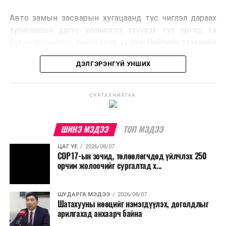
эрчим хүч үйлдвэрлэдэг.
Авто замын засварын хугацаанд тус чиглэл дараах
Ийнхүү лаг хатаах, шатаах технологийг лагийн
зураглалын дагуу үйлчилгээ үзүүлэх тул иргэд та
эзлэхүүнийг бууруулахын зэрэгцээ эрчим хүч
бүхэн зорчилтоо төлөвлөнө үү
гэж Нийтийн тээврийн
үйлдвэрлэх, нөөцийг дахин ашиглах чиглэлээр олон
бодлогын газраас мэдээллээ.
улсад өргөн ашиглаж байна.
ДЭЛГЭРЭНГҮЙ УНШИХ
СУРТАЛЧИЛГАА
ШИНЭ МЭДЭЭ
ТОП МЭДЭЭ
ЦАГ ҮЕ
2026/08/07
COP17-ын зочид, төлөөлөгчдөд үйлчлэх 250
орчим жолоочийг сургалтад х...
ШУДАРГА МЭДЭЭ
2026/08/07
Шатахууны нөөцийг нэмэгдүүлэх, доголдлыг
арилгахад анхаарч байна