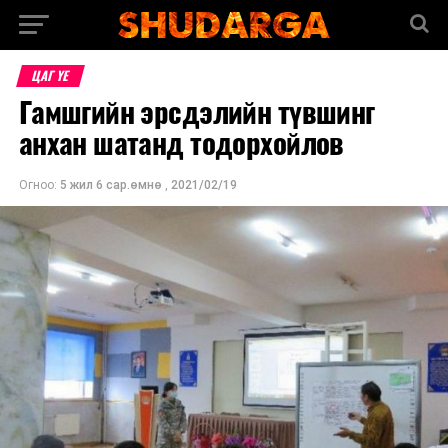
ЦАГ ҮЕ
Гамшгийн эрсдэлийн түвшинг
анхан шатанд тодорхойлов
Огноо:
5 жил 6 сар.өмнө
,
2021/02/19