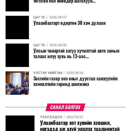
төгссөн бол өнөөдөр шатахуун...
ЦАГ ҮЕ
2026/08/07
Улаанбаатарт өдөртөө 30 хэм дулаан
ЦАГ ҮЕ
2026/08/06
Улсын чанартай хатуу хучилттай авто замын
талаас илүү хувь нь 13-аас...
УЛСТӨР НИЙГЭМ
2026/08/06
Засгийн газар энэ оныг дуустал санхүүгийн
хэмнэлтийн горимд шилжинэ
САНАЛ БОЛГОХ
ҮЗЭЛ БОДОЛ
2022/03/01
Улаанбаатар хот хувийн хэвшил,
иргэдэд аж ахуй эрхлэх тааламжтай