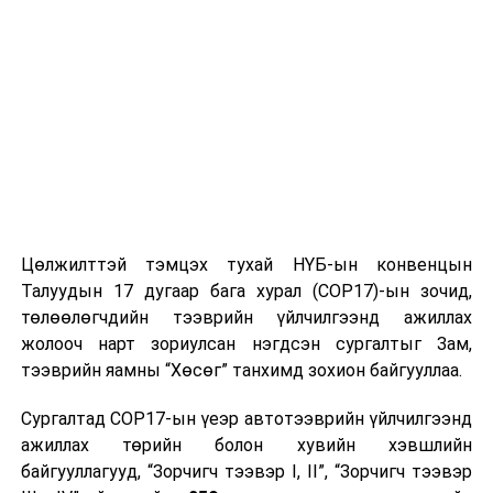
Цөлжилттэй тэмцэх тухай НҮБ-ын конвенцын
Талуудын 17 дугаар бага хурал (COP17)-ын зочид,
төлөөлөгчдийн тээврийн үйлчилгээнд ажиллах
жолооч нарт зориулсан нэгдсэн сургалтыг Зам,
тээврийн яамны “Хөсөг” танхимд зохион байгууллаа.
Сургалтад COP17-ын үеэр автотээврийн үйлчилгээнд
ажиллах төрийн болон хувийн хэвшлийн
байгууллагууд, “Зорчигч тээвэр I, II”, “Зорчигч тээвэр