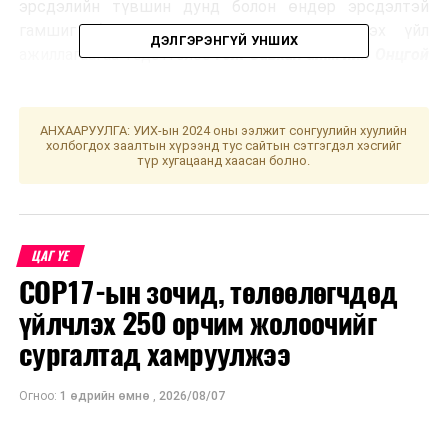
эрсдэлийн түвшин дунд болон өндөр эрсдэлтэй
гамшиг бүр дээр төлөвлөн, хэрэгжүүлэх үйл
ДЭЛГЭРЭНГҮЙ УНШИХ
ажиллагаагаа тодотголоо
гэж Завхан аймгийн Онцгой
байдлын газраас мэдээллээ.
АНХААРУУЛГА: УИХ-ын 2024 оны ээлжит сонгуулийн хуулийн
холбогдох заалтын хүрээнд тус сайтын сэтгэгдэл хэсгийг
УНШСАН:
2868
түр хугацаанд хаасан болно.
ДАРААХ МЭДЭЭ
Шатрын дэлхийн аваргад Төрийн банк оролцож байна
ӨМНӨХ МЭДЭЭ
ЦАГ ҮЕ
НҮБ-ын Хөдөө аж ахуйг хөгжүүлэх олон улсын сангийн
уулзалт боллоо
COP17-ын зочид, төлөөлөгчдөд
үйлчлэх 250 орчим жолоочийг
сургалтад хамруулжээ
Огноо:
1 өдрийн өмнө
,
2026/08/07