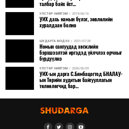
талбар байх ёст...
УЛСТӨР НИЙГЭМ
2019/06/16
УИХ дахь намын бүлэг, зөвлөлийн
хуралдаан болно
ШУДАРГА МЭДЭЭ
2021/07/28
Номын сангуудад хөгжлийн
бэрхшээлтэй иргэдэд үйлчлэх орчныг
бүрдүүлнэ
УЛСТӨР НИЙГЭМ
2026/06/09
УИХ-ын дарга С.Бямбацогтод БНАЛАУ-
ын Төрийн аудитын байгууллагын
төлөөлөгчид бар...