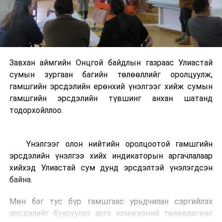
Завхан аймгийн Онцгой байдлын газраас Улиастай
сумын зургаан багийн төлөөллийг оролцуулж,
гамшгийн эрсдэлийн ерөнхий үнэлгээг хийж сумын
гамшгийн эрсдэлийн түвшинг анхан шатанд
тодорхойллоо.
Үнэлгээг олон нийтийн оролцоотой гамшгийн
эрсдэлийн үнэлгээ хийх индикаторын аргачлалаар
хийхэд Улиастай сум дунд эрсдэлтэй үнэлэгдсэн
байна.
Мөн баг тус бүр гамшгаас урьдчилан сэргийлэх
эрсдэлийг бууруулах арга хэмжээний төлөвлөгөөг