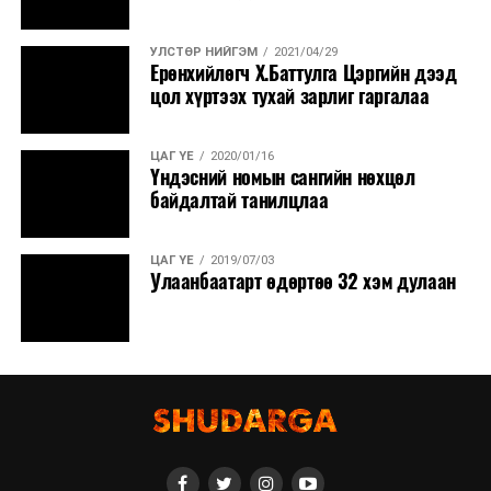
УЛСТӨР НИЙГЭМ
2021/04/29
Ерөнхийлөгч Х.Баттулга Цэргийн дээд
цол хүртээх тухай зарлиг гаргалаа
ЦАГ ҮЕ
2020/01/16
Үндэсний номын сангийн нөхцөл
байдалтай танилцлаа
ЦАГ ҮЕ
2019/07/03
Улаанбаатарт өдөртөө 32 хэм дулаан