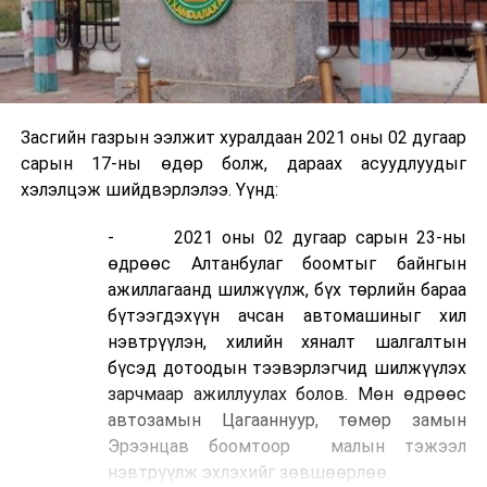
Засгийн газрын ээлжит хуралдаан 2021 оны 02 дугаар
сарын 17-ны өдөр болж, дараах асуудлуудыг
хэлэлцэж шийдвэрлэлээ. Үүнд:
- 2021 оны 02 дугаар сарын 23-ны
өдрөөс Алтанбулаг боомтыг байнгын
ажиллагаанд шилжүүлж, бүх төрлийн бараа
бүтээгдэхүүн ачсан автомашиныг хил
нэвтрүүлэн, хилийн хяналт шалгалтын
бүсэд дотоодын тээвэрлэгчид шилжүүлэх
зарчмаар ажиллуулах болов. Мөн өдрөөс
автозамын Цагааннуур, төмөр замын
Эрээнцав боомтоор малын тэжээл
нэвтрүүлж эхлэхийг зөвшөөрлөө.