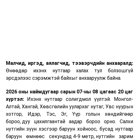
Малчид, иргэд, аялагчид, тээвэрчдийн анхааралд:
Өнөөдөр ихэнх нутгаар халах тул болзошгүй
эрсдэлээс сэрэмжтэй байхыг анхааруулж байна.
2026 оны наймдугаар сарын 07-ны 08 цагаас 20 цаг
хүртэл:
Ихэнх нутгаар солигдмол үүлтэй. Монгол-
Алтай, Хангай, Хөвсгөлийн уулархаг нутаг, Увс нуурын
хотгор, Идэр, Тэс, Эг, Үүр голын хөндийгөөр
бороо, дуу цахилгаантай аадар бороо орно. Салхи
нутгийн зүүн хэсгээр баруун хойноос, бусад нутгаар
баруун өмнөөс секундэд 4-9 метр, нутгийн зарим