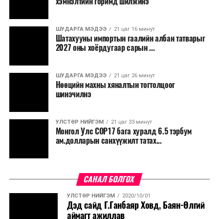
хэмнэлтийн горимд шилжинэ
ширүүснэ. 8-нд ихэнх нутгаар, 9-нд нутгийн зүүн
хагаст халж шөнөдөө Монгол-Алтай, Хангай,
Хөвсгөлийн уулархаг нутаг, Завхан, Заг, Байдраг
ШУДАРГА МЭДЭЭ
21 цаг 16 минут
Шатахууны импортын гаалийн албан татварыг
голын эх, Хүрэнбэлчир орчим, Тэрэлж голын
2027 оны хоёрдугаар сарын ...
хөндийгөөр 6-11 хэм, Алтайн өвөр говь
орчмоор 23-28 хэм, Их нууруудын хотгор,
говийн бүс нутгийн өмнөд хэсэг, Дорнод,
ШУДАРГА МЭДЭЭ
21 цаг 26 минут
Нөөцийн махны хяналтын тогтолцоог
Дарьгангын тал нутгаар 18-23 хэм, бусад
шинэчилнэ
нутгаар 12-17 хэм, өдөртөө Монгол-Алтай,
Хангай, Хөвсгөл, Хэнтийн уулархаг нутаг, Эг, Үүр,
Тэрэлж, Хэрлэн, Онон, Улз, Халх голын хөндий,
УЛСТӨР НИЙГЭМ
21 цаг 33 минут
Монгол Улс COP17 бага хуралд 6.5 тэрбум
Дорнод, Дарьгангын тал нутгаар 23-28 хэм, Их
ам.долларын санхүүжилт татах...
нууруудын хотгор, говийн бүс нутгийн өмнөд
хэсгээр 35-40 хэм, бусад нутгаар 28-33 хэм
дулаан байна. Наймдугаар сарын 9-нд баруун
САНАЛ БОЛГОХ
болон төвийн аймгуудын нутгийн хойд хэсгээр,
10, 11-нд ихэнх нутгаар сэрүүснэ.
УЛСТӨР НИЙГЭМ
2020/10/01
Дэд сайд Г.Ганбаяр Ховд, Баян-Өлгий
аймагт ажиллав