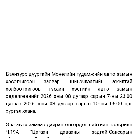
Баянзүрх дүүргийн Монелийн гудамжийн авто замын
хэсэгчилсэн засвар, шинэчлэлтийн ажилтай
холбоотойгоор тухайн хэсгийн авто замын
хөдөлгөөнийг 2026 оны 08 дугаар сарын 7-ны 23:00
цагаас 2026 оны 08 дугаар сарын 10-ны 06:00 цаг
хүртэл хаана.
Энэ авто замаар дайран өнгөрдөг нийтийн тээврийн
Ч:19А “Цагаан давааны задгай-Сансарын