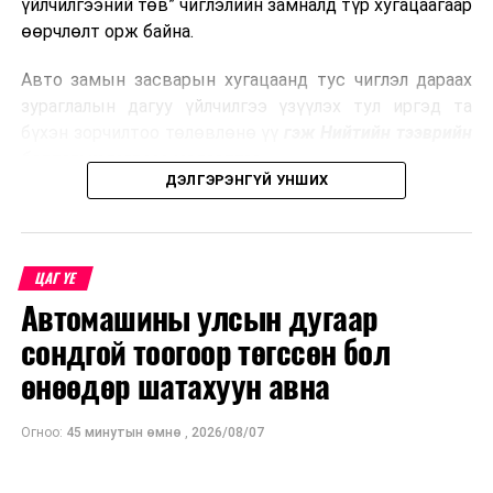
үйлчилгээний төв” чиглэлийн замналд түр хугацаагаар
өөрчлөлт орж байна.
Авто замын засварын хугацаанд тус чиглэл дараах
зураглалын дагуу үйлчилгээ үзүүлэх тул иргэд та
бүхэн зорчилтоо төлөвлөнө үү
гэж Нийтийн тээврийн
бодлогын газраас мэдээллээ.
ДЭЛГЭРЭНГҮЙ УНШИХ
ЦАГ ҮЕ
Автомашины улсын дугаар
сондгой тоогоор төгссөн бол
өнөөдөр шатахуун авна
Огноо:
45 минутын өмнө
,
2026/08/07