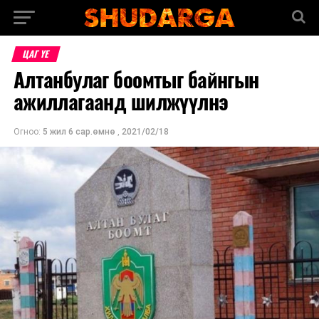
ЦАГ ҮЕ
Алтанбулаг боомтыг байнгын
ажиллагаанд шилжүүлнэ
Огноо:
5 жил 6 сар.өмнө
,
2021/02/18