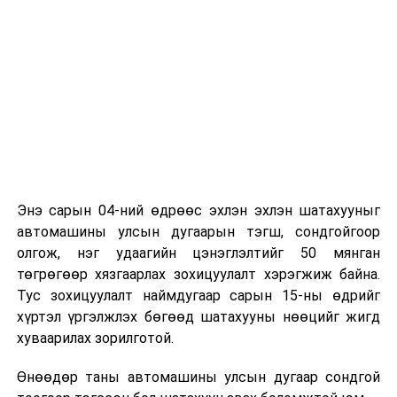
Энэ сарын 04-ний өдрөөс эхлэн эхлэн шатахууныг
автомашины улсын дугаарын тэгш, сондгойгоор
олгож, нэг удаагийн цэнэглэлтийг 50 мянган
төгрөгөөр хязгаарлах зохицуулалт хэрэгжиж байна.
Тус зохицуулалт наймдугаар сарын 15-ны өдрийг
хүртэл үргэлжлэх бөгөөд шатахууны нөөцийг жигд
хуваарилах зорилготой.
Өнөөдөр таны автомашины улсын дугаар сондгой