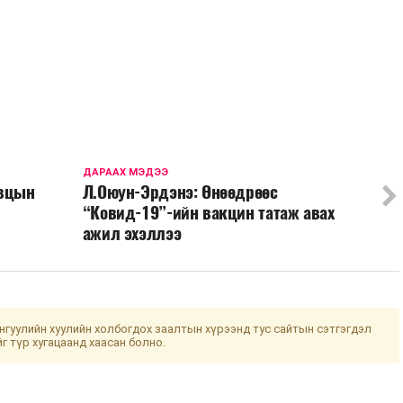
ДАРААХ МЭДЭЭ
явцын
Л.Оюун-Эрдэнэ: Өнөөдрөөс
“Ковид-19”-ийн вакцин татаж авах
ажил эхэллээ
гуулийн хуулийн холбогдох заалтын хүрээнд тус сайтын сэтгэгдэл
йг түр хугацаанд хаасан болно.