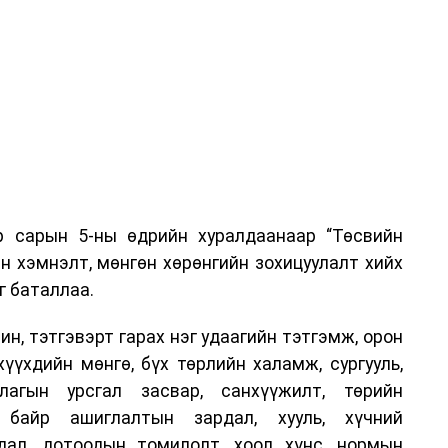
р сарын 5-ны өдрийн хуралдаанаар “Төсвийн
н хэмнэлт, мөнгөн хөрөнгийн зохицуулалт хийх
г баталлаа.
н, тэтгэвэрт гарах нэг удаагийн тэтгэмж, орон
хүүхдийн мөнгө, бүх төрлийн халамж, сургууль,
лагын урсгал засвар, санхүүжилт, төрийн
, байр ашиглалтын зардал, хууль, хүчний
дал, дотоодын томилолт, хоол хүнс, нормын