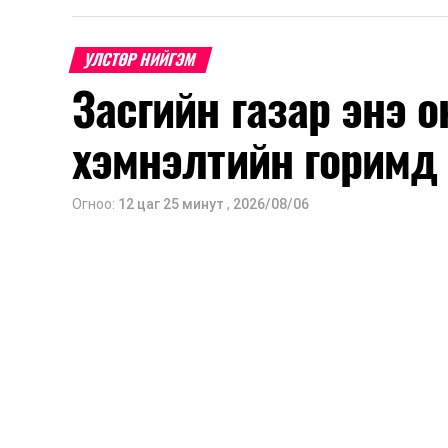
УЛСТӨР НИЙГЭМ
Засгийн газар энэ 
хэмнэлтийн горимд
Огноо:
12 цаг 25 минут
,
2026/08/06