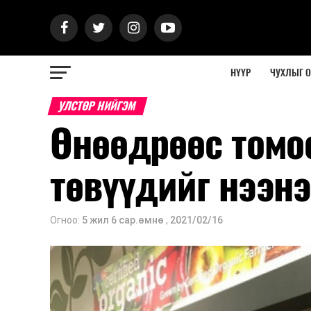
НҮҮР
ЧУХЛЫГ 
УЛСТӨР НИЙГЭМ
Өнөөдрөөс томо
төвүүдийг нээн
Огноо:
5 жил 6 сар.өмнө
,
2021/02/16