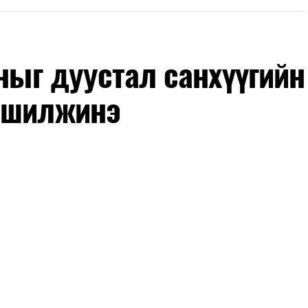
оныг дуустал санхүүгийн
 шилжинэ