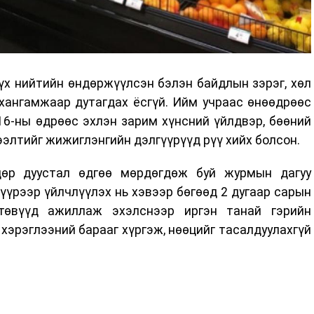
үх нийтийн өндөржүүлсэн бэлэн байдлын зэрэг, хөл
 хангамжаар дутагдах ёсгүй. Ийм учраас өнөөдрөөс
16-ны өдрөөс эхлэн зарим хүнсний үйлдвэр, бөөний
ээлтийг жижиглэнгийн дэлгүүрүүд рүү хийх болсон.
дөр дуустал өдгөө мөрдөгдөж буй журмын дагуу
үүрээр үйлчлүүлэх нь хэвээр бөгөөд 2 дугаар сарын
төвүүд ажиллаж эхэлснээр иргэн танай гэрийн
 хэрэглээний барааг хүргэж, нөөцийг тасалдуулахгүй