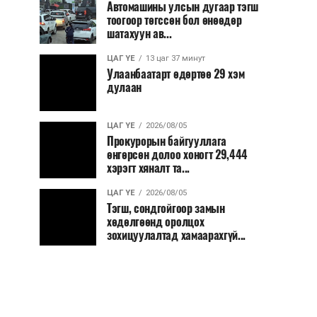
Автомашины улсын дугаар тэгш
тоогоор төгссөн бол өнөөдөр
шатахуун ав...
ЦАГ ҮЕ
13 цаг 37 минут
Улаанбаатарт өдөртөө 29 хэм
дулаан
ЦАГ ҮЕ
2026/08/05
Прокурорын байгууллага
өнгөрсөн долоо хоногт 29,444
хэрэгт хяналт та...
ЦАГ ҮЕ
2026/08/05
Тэгш, сондгойгоор замын
хөдөлгөөнд оролцох
зохицуулалтад хамаарахгүй...