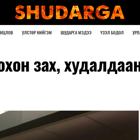
ОНЦЛОВ
УЛСТӨР НИЙГЭМ
ШУДАРГА МЭДЭЭ
ҮЗЭЛ БОДОЛ
УРЛ
охон зах, худалдаа
э