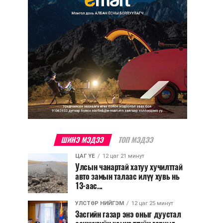
ШИНЭ МЭДЭЭ
ТОП МЭДЭЭ
ЦАГ ҮЕ
12 цаг 21 минут
Улсын чанартай хатуу хучилттай
авто замын талаас илүү хувь нь
13-аас...
УЛСТӨР НИЙГЭМ
12 цаг 25 минут
Засгийн газар энэ оныг дуустал