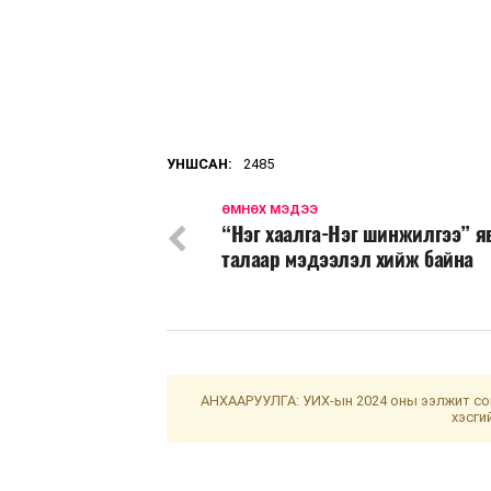
УНШСАН:
2485
ӨМНӨХ МЭДЭЭ
“Нэг хаалга-Нэг шинжилгээ” 
талаар мэдээлэл хийж байна
АНХААРУУЛГА: УИХ-ын 2024 оны ээлжит сон
хэсги