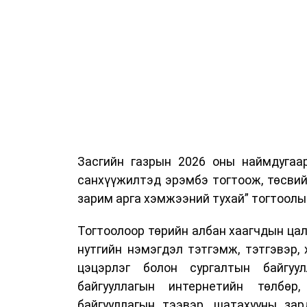
Засгийн газрын 2026 оны наймдугаа
санхүүжилтэд эрэмбэ тогтоож, төсвий
зарим арга хэмжээний тухай” тогтоолы
Тогтоолоор төрийн албан хаагчдын цали
нутгийн нэмэгдэл тэтгэмж, тэтгэвэр, 
цэцэрлэг болон сургалтын байгуул
байгууллагын интернетийн төлбөр
байгууллагын тээвэр, шатахууны зар