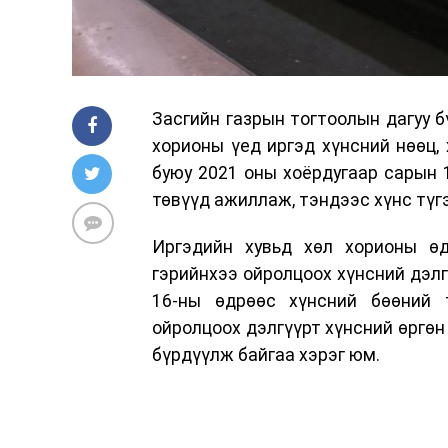
Засгийн газрын тогтоолын дагуу б
хорионы үед иргэд хүнсний нөөц,
буюу 2021 оны хоёрдугаар сарын 
төвүүд ажиллаж, тэндээс хүнс түг
Иргэдийн хувьд хөл хорионы ө
гэрийнхээ ойролцоох хүнсний дэлг
16-ны өдрөөс хүнсний бөөний 
ойролцоох дэлгүүрт хүнсний өргөн
бүрдүүлж байгаа хэрэг юм.