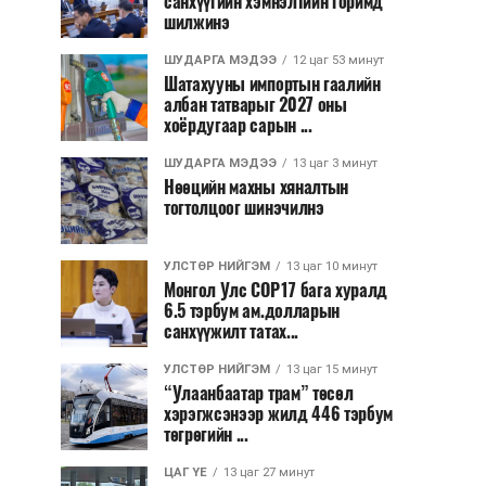
санхүүгийн хэмнэлтийн горимд
шилжинэ
ШУДАРГА МЭДЭЭ
12 цаг 53 минут
Шатахууны импортын гаалийн
албан татварыг 2027 оны
хоёрдугаар сарын ...
ШУДАРГА МЭДЭЭ
13 цаг 3 минут
Нөөцийн махны хяналтын
тогтолцоог шинэчилнэ
УЛСТӨР НИЙГЭМ
13 цаг 10 минут
Монгол Улс COP17 бага хуралд
6.5 тэрбум ам.долларын
санхүүжилт татах...
УЛСТӨР НИЙГЭМ
13 цаг 15 минут
“Улаанбаатар трам” төсөл
хэрэгжсэнээр жилд 446 тэрбум
төгрөгийн ...
ЦАГ ҮЕ
13 цаг 27 минут