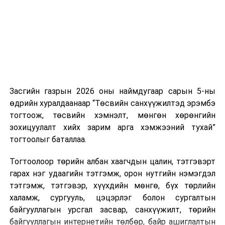
боломжтой. Харин хэрэглэгч өөрөө зөвшөөрсөн,
эсвэл тухайн компанитай өмнө нь гэрээний
харилцаатай бөгөөд шинэ үйлчилгээ санал болгож
буй тохиолдолд хориг үйлчлэхгүй. Иргэд
зөвшөөрөлгүй дуудлагын талаар төрийн цахим
хуудсаар мэдээлэх боломжтой.
Засгийн газрын 2026 оны наймдугаар сарын 5-ны
Шинэ хууль Францын зах зээлд үйлчилдэг гадаадын
өдрийн хуралдаанаар “Төсвийн санхүүжилтэд эрэмбэ
дуудлагын төвүүдэд нөлөөлөхөөр байна. Тухайлбал,
тогтоож, төсвийн хэмнэлт, мөнгөн хөрөнгийн
Мароккогийн дуудлагын төвүүдийн орлогын 80 гаруй
зохицуулалт хийх зарим арга хэмжээний тухай”
хувь Францын зах зээлээс бүрддэг бөгөөд тус улсын
тогтоолыг баталлаа.
40–50 мянган ажлын байр эрсдэлд орж болзошгүйг
Мароккогийн хөдөлмөр эрхлэлтийн сайд мэдэгджээ.
Тогтоолоор төрийн албан хаагчдын цалин, тэтгэвэрт
гарах нэг удаагийн тэтгэмж, орон нутгийн нэмэгдэл
тэтгэмж, тэтгэвэр, хүүхдийн мөнгө, бүх төрлийн
халамж, сургууль, цэцэрлэг болон сургалтын
байгууллагын урсгал засвар, санхүүжилт, төрийн
байгууллагын интернетийн төлбөр, байр ашиглалтын