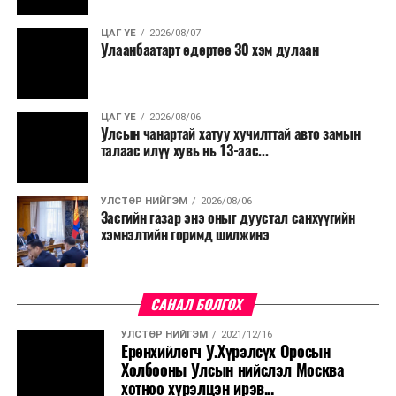
нөхөн томилгоо хийхгүй байх, аялал, амралт, зугаалга,
ЦАГ ҮЕ
2026/08/07
хамт олны урлаг, спортын арга хэмжээг зохион
Улаанбаатарт өдөртөө 30 хэм дулаан
байгуулахгүй байх, төрийн албанд шинэ орон тоо бий
болгохгүй байх, эрчим хүчний хэрэглээг хэмнэх, хурал,
сургалтыг цахим хэлбэрт шилжүүлэх, төрийн албан
ЦАГ ҮЕ
2026/08/06
хаагчдыг зарим өдрүүдэд цахимаар ажиллуулах арга
Улсын чанартай хатуу хучилттай авто замын
хэмжээг үргэлжлүүлэхийг үүрэг болголоо.
талаас илүү хувь нь 13-аас...
Төсвийн сахилга бат сайжирч, эдийн засгийн нөхцөл
УЛСТӨР НИЙГЭМ
2026/08/06
байдал хэвийн болсон тохиолдолд эдгээр
Засгийн газар энэ оныг дуустал санхүүгийн
хязгаарлалтыг үе шаттайгаар сулруулах юм.
хэмнэлтийн горимд шилжинэ
САНАЛ БОЛГОХ
УЛСТӨР НИЙГЭМ
2021/12/16
Ерөнхийлөгч У.Хүрэлсүх Оросын
Холбооны Улсын нийслэл Москва
хотноо хүрэлцэн ирэв...