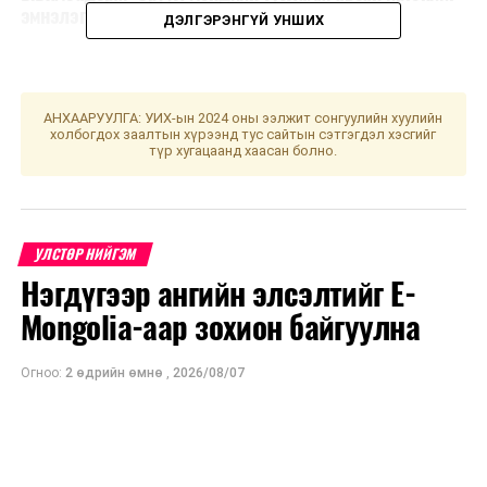
эмнэлэг өөрийн машинаар гэрт нь хүргэж өгнө
ДЭЛГЭРЭНГҮЙ УНШИХ
АНХААРУУЛГА: УИХ-ын 2024 оны ээлжит сонгуулийн хуулийн
холбогдох заалтын хүрээнд тус сайтын сэтгэгдэл хэсгийг
түр хугацаанд хаасан болно.
УЛСТӨР НИЙГЭМ
Нэгдүгээр ангийн элсэлтийг E-
Mongolia-аар зохион байгуулна
Огноо:
2 өдрийн өмнө
,
2026/08/07