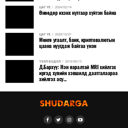
ЦАГ ҮЕ
2024/02/14
Өнөөдөр ихэнх нутгаар хүйтэн байна
ЦАГ ҮЕ
2020/10/01
Мөнгө угаалт, банк, криптовалютын
цаана нуугдаж байгаа үнэн
ҮЗЭЛ БОДОЛ
2019/09/13
Д.Бархүү: Нэн яаралтай MRI хийлгэх
иргэд хувийн хэвшилд даатгалаараа
хийлгэх асу...