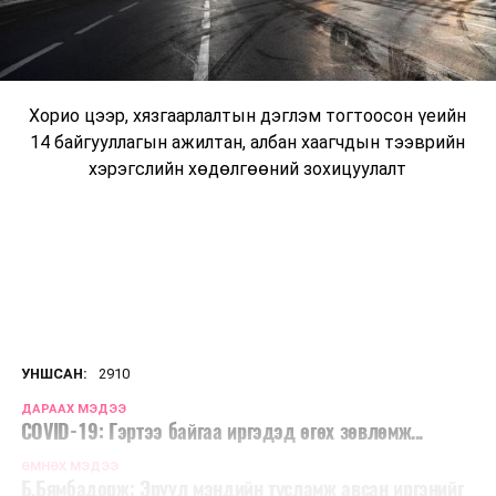
Хорио цээр, хязгаарлалтын дэглэм тогтоосон үеийн
14 байгууллагын ажилтан, албан хаагчдын тээврийн
хэрэгслийн хөдөлгөөний зохицуулалт
УНШСАН:
2910
ДАРААХ МЭДЭЭ
COVID-19: Гэртээ байгаа иргэдэд өгөх зөвлөмж...
ӨМНӨХ МЭДЭЭ
Б.Бямбадорж: Эрүүл мэндийн тусламж авсан иргэнийг