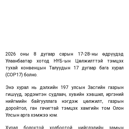
2026 оны 8 дугаар сарын 17-28-ны өдрүүдэд
Улаанбаатар хотод НҮБ-ын Цөлжилттэй тэмцэх
тухай конвенцын Талуудын 17 дугаар бага хурал
(COP17) болно.
Энэ хурал нь дэлхийн 197 улсын Засгийн газрын
гишүүд, эрдэмтэн судлаач, хувийн хэвшил, иргэний
нийгмийн байгууллага нэгдэж цөлжилт, газрын
доройтол, ган гачигтай тэмцэх хамгийн том Олон
Улсын арга хэмжээ юм.
Хурал болохтой холбоотой нийслэлийн замын