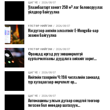
ЦАГ ҮЕ
2026/08/07
тавилга, автомашин худалдан авах;
Улаанбаатарт хоногт 250 м³ лаг боловсруулах
үйлдвэр байгуулна
Батлан хамгаалах, хууль зүйн салбараас бусад
сургалт, дадлага;
УЛСТӨР НИЙГЭМ
2026/08/07
Хуулиар заавал мэдээлэхээс бусад кино,
Нэгдүгээр ангийн элсэлтийг E-Mongolia-аар
контент, хэвлэлийн зардал;
зохион байгуулна
Заавал олгохоос бусад тэтгэмж, урамшуулал.
УЛСТӨР НИЙГЭМ
2026/08/07
Санхүүгийн хэмнэлтийн горимыг 2026 оны
Францад иргэд рүү зөвшөөрөлгүй
арванхоёрдугаар сарын 31 хүртэл мөрдөнө. Харин
сурталчилгааны дуудлага хийхийг хориг...
эрүүл мэндийн салбар уг хэмнэлтийн горимд
хамрагдахгүй бөгөөд цэцэрлэг, сургуулийн хүүхдийн
ЦАГ ҮЕ
2026/08/07
эрт илрүүлэг, вакцинжуулалт, томуу, томуу төст
Нийтийн тээврийн Ч:19А чиглэлийн замналд
өвчний эсрэг арга хэмжээ зэрэг зайлшгүй
түр хугацаагаар өөрчлөлт ор...
шаардлагатай ажлууд төлөвлөгөөний дагуу
үргэлжилнэ гэж Ерөнхий сайд Н.Учрал онцоллоо.
ЦАГ ҮЕ
2026/08/07
Автомашины улсын дугаар сондгой тоогоор
Мөн бүх шатны төсвийн ерөнхийлөн захирагч нарт
төгссөн бол өнөөдөр шатахуун...
салбар бүрдээ урсгал зардлыг 20 хувиар бууруулах,