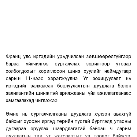
2026 оны 9 дүгээр сарын 1-нээс цахимаар
эхэлнэ.
2026 оны 9 дүгээр сарын 14-нөөс танхимаар
үргэлжилнэ.
Оюутны дотуур байр
Франц улс иргэдийн урьдчилсан зөвшөөрөлгүйгээр
2026 оны 9 дүгээр сарын 13-наас оюутнуудыг
бараа, үйлчилгээ сурталчлах зорилгоор утсаар
дотуур байранд оруулж эхэлнэ.
холбогдохыг хориглосон шинэ хуулийг наймдугаар
Сургууль, цэцэрлэгийн үйл ажиллагааны
сарын 11-нээс хэрэгжүүлнэ. Уг зохицуулалт нь
зохицуулалт
иргэдийг залхаасан борлуулалтын дуудлага болон
залилангийн шинжтэй арилжааны үйл ажиллагаанаас
2026 оны 8 дугаар сарын 17–28-ны өдрүүдэд
хамгаалахад чиглэжээ.
нийслэлийн бүх сургууль, цэцэрлэгт ажлын
Өмнө нь сурталчилгааны дуудлага хүлээн авахгүй
байранд элсэлт, бүртгэл болон бусад аливаа
байхыг хүссэн иргэд төрийн тусгай бүртгэлд утасны
арга хэмжээ зохион байгуулахгүй болно.
дугаараа оруулах шаардлагатай байсан ч зарим
дуудлагын төв уг жагсаалтыг үл тоодог байжээ.