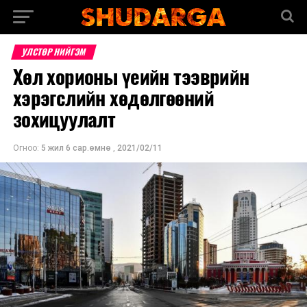
УЛСТӨР НИЙГЭМ
Хөл хорионы үеийн тээврийн
хэрэгслийн хөдөлгөөний
зохицуулалт
Огноо:
5 жил 6 сар.өмнө
,
2021/02/11