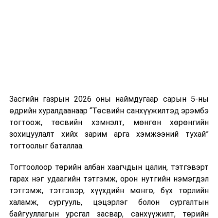
нэгжийг 375 мянга хүртэлх еврогоор торгох
боломжтой. Харин хэрэглэгч өөрөө зөвшөөрсөн,
эсвэл тухайн компанитай өмнө нь гэрээний
харилцаатай бөгөөд шинэ үйлчилгээ санал болгож
буй тохиолдолд хориг үйлчлэхгүй. Иргэд
зөвшөөрөлгүй дуудлагын талаар төрийн цахим
хуудсаар мэдээлэх боломжтой.
Засгийн газрын 2026 оны наймдугаар сарын 5-ны
Шинэ хууль Францын зах зээлд үйлчилдэг гадаадын
өдрийн хуралдаанаар “Төсвийн санхүүжилтэд эрэмбэ
дуудлагын төвүүдэд нөлөөлөхөөр байна. Тухайлбал,
тогтоож, төсвийн хэмнэлт, мөнгөн хөрөнгийн
Мароккогийн дуудлагын төвүүдийн орлогын 80 гаруй
зохицуулалт хийх зарим арга хэмжээний тухай”
хувь Францын зах зээлээс бүрддэг бөгөөд тус улсын
тогтоолыг баталлаа.
40–50 мянган ажлын байр эрсдэлд орж болзошгүйг
Мароккогийн хөдөлмөр эрхлэлтийн сайд мэдэгджээ.
Тогтоолоор төрийн албан хаагчдын цалин, тэтгэвэрт
гарах нэг удаагийн тэтгэмж, орон нутгийн нэмэгдэл
тэтгэмж, тэтгэвэр, хүүхдийн мөнгө, бүх төрлийн
халамж, сургууль, цэцэрлэг болон сургалтын
байгууллагын урсгал засвар, санхүүжилт, төрийн