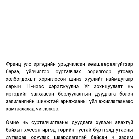
2026 оны 9 дүгээр сарын 1-нээс цахимаар
эхэлнэ.
2026 оны 9 дүгээр сарын 14-нөөс танхимаар
үргэлжилнэ.
Оюутны дотуур байр
Франц улс иргэдийн урьдчилсан зөвшөөрөлгүйгээр
2026 оны 9 дүгээр сарын 13-наас оюутнуудыг
бараа, үйлчилгээ сурталчлах зорилгоор утсаар
дотуур байранд оруулж эхэлнэ.
холбогдохыг хориглосон шинэ хуулийг наймдугаар
Сургууль, цэцэрлэгийн үйл ажиллагааны
сарын 11-нээс хэрэгжүүлнэ. Уг зохицуулалт нь
зохицуулалт
иргэдийг залхаасан борлуулалтын дуудлага болон
залилангийн шинжтэй арилжааны үйл ажиллагаанаас
2026 оны 8 дугаар сарын 17–28-ны өдрүүдэд
хамгаалахад чиглэжээ.
нийслэлийн бүх сургууль, цэцэрлэгт ажлын
Өмнө нь сурталчилгааны дуудлага хүлээн авахгүй
байранд элсэлт, бүртгэл болон бусад аливаа
байхыг хүссэн иргэд төрийн тусгай бүртгэлд утасны
арга хэмжээ зохион байгуулахгүй болно.
дугаараа оруулах шаардлагатай байсан ч зарим