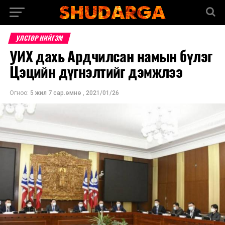
УЛСТӨР НИЙГЭМ
УИХ дахь Ардчилсан намын бүлэг
Цэцийн дүгнэлтийг дэмжлээ
Огноо:
5 жил 7 сар.өмнө
,
2021/01/26