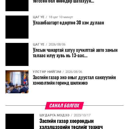
төгссөн бол өнөөдөр шатахуун...
салбар бүрдээ урсгал зардлыг 20 хувиар бууруулах,
нөхөн томилгоо хийхгүй байх, аялал, амралт, зугаалга,
ЦАГ ҮЕ
18 цаг 10 минут
хамт олны урлаг, спортын арга хэмжээг зохион
Улаанбаатарт өдөртөө 30 хэм дулаан
байгуулахгүй байх, төрийн албанд шинэ орон тоо бий
болгохгүй байх, эрчим хүчний хэрэглээг хэмнэх, хурал,
сургалтыг цахим хэлбэрт шилжүүлэх, төрийн албан
ЦАГ ҮЕ
2026/08/06
хаагчдыг зарим өдрүүдэд цахимаар ажиллуулах арга
Улсын чанартай хатуу хучилттай авто замын
хэмжээг үргэлжлүүлэхийг үүрэг болголоо.
талаас илүү хувь нь 13-аас...
Төсвийн сахилга бат сайжирч, эдийн засгийн нөхцөл
УЛСТӨР НИЙГЭМ
2026/08/06
байдал хэвийн болсон тохиолдолд эдгээр
Засгийн газар энэ оныг дуустал санхүүгийн
хязгаарлалтыг үе шаттайгаар сулруулах юм.
хэмнэлтийн горимд шилжинэ
САНАЛ БОЛГОХ
ШУДАРГА МЭДЭЭ
2023/10/17
Засгийн газар хоорондын
хэлэлцээрийн төслийг тохирч