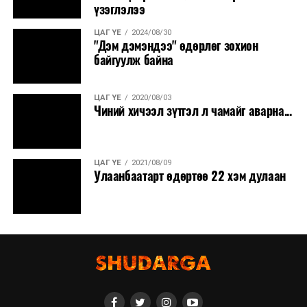
үзэглэлээ
ЦАГ ҮЕ
2024/08/30
"Дэм дэмэндээ" өдөрлөг зохион
байгуулж байна
ЦАГ ҮЕ
2020/08/03
Чиний хичээл зүтгэл л чамайг аварна...
ЦАГ ҮЕ
2021/08/09
Улаанбаатарт өдөртөө 22 хэм дулаан