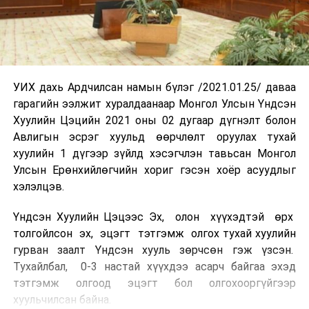
УИХ дахь Ардчилсан намын бүлэг /2021.01.25/ даваа
гарагийн ээлжит хуралдаанаар Монгол Улсын Үндсэн
Хуулийн Цэцийн 2021 оны 02 дугаар дүгнэлт болон
Авлигын эсрэг хуульд өөрчлөлт оруулах тухай
хуулийн 1 дүгээр зүйлд хэсэгчлэн тавьсан Монгол
Улсын Ерөнхийлөгчийн хориг гэсэн хоёр асуудлыг
хэлэлцэв.
Үндсэн Хуулийн Цэцээс Эх, олон хүүхэдтэй өрх
толгойлсон эх, эцэгт тэтгэмж олгох тухай хуулийн
гурван заалт Үндсэн хууль зөрчсөн гэж үзсэн.
Тухайлбал, 0-3 настай хүүхдээ асарч байгаа эхэд
тэтгэмж олгоод эцэгт бол олгохооргүйгээр
хуульчилсан байна.