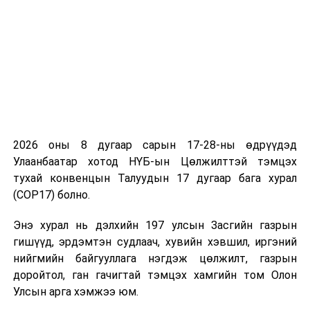
тэмцэх газрын дэд даргыг дарга нь томилдог байна
гэж оруулж хэлэлцэж байсан ч явцын дунд
Авлигатай тэмцэх газрын даргыг Ерөнхий сайд
томилдог байхаар хуульчилж баталсан. Энэ заалтад
Ерөнхийлөгч хориг тавиад байгаа юм
гэж УИХ дахь
Ардчилсан намын бүлгээс мэдээллээ.
УНШСАН:
2469
2026 оны 8 дугаар сарын 17-28-ны өдрүүдэд
ДАРААХ МЭДЭЭ
Цэргийн тангаргийг монгол бичгээр бичиж өрсөлдөв
Улаанбаатар хотод НҮБ-ын Цөлжилттэй тэмцэх
тухай конвенцын Талуудын 17 дугаар бага хурал
ӨМНӨХ МЭДЭЭ
(COP17) болно.
Энэ долоо хоногт цаг агаар ямар байх вэ?
Энэ хурал нь дэлхийн 197 улсын Засгийн газрын
гишүүд, эрдэмтэн судлаач, хувийн хэвшил, иргэний
нийгмийн байгууллага нэгдэж цөлжилт, газрын
доройтол, ган гачигтай тэмцэх хамгийн том Олон
Улсын арга хэмжээ юм.