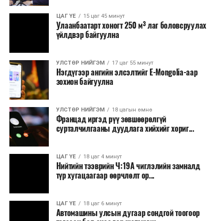
Зайлшгүй шаардлагагүй тоног төхөөрөмж,
ЦАГ ҮЕ
15 цаг 45 минут
тавилга, автомашин худалдан авах;
Улаанбаатарт хоногт 250 м³ лаг боловсруулах
үйлдвэр байгуулна
Батлан хамгаалах, хууль зүйн салбараас бусад
сургалт, дадлага;
УЛСТӨР НИЙГЭМ
17 цаг 55 минут
Хуулиар заавал мэдээлэхээс бусад кино,
Нэгдүгээр ангийн элсэлтийг E-Mongolia-аар
контент, хэвлэлийн зардал;
зохион байгуулна
Заавал олгохоос бусад тэтгэмж, урамшуулал.
УЛСТӨР НИЙГЭМ
18 цагын өмнө
Санхүүгийн хэмнэлтийн горимыг 2026 оны
Францад иргэд рүү зөвшөөрөлгүй
арванхоёрдугаар сарын 31 хүртэл мөрдөнө. Харин
сурталчилгааны дуудлага хийхийг хориг...
эрүүл мэндийн салбар уг хэмнэлтийн горимд
хамрагдахгүй бөгөөд цэцэрлэг, сургуулийн хүүхдийн
ЦАГ ҮЕ
18 цаг 4 минут
эрт илрүүлэг, вакцинжуулалт, томуу, томуу төст
Нийтийн тээврийн Ч:19А чиглэлийн замналд
өвчний эсрэг арга хэмжээ зэрэг зайлшгүй
түр хугацаагаар өөрчлөлт ор...
шаардлагатай ажлууд төлөвлөгөөний дагуу
үргэлжилнэ гэж Ерөнхий сайд Н.Учрал онцоллоо.
ЦАГ ҮЕ
18 цаг 6 минут
Автомашины улсын дугаар сондгой тоогоор
Мөн бүх шатны төсвийн ерөнхийлөн захирагч нарт