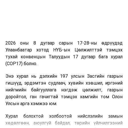
2026 оны 8 дугаар сарын 17-28-ны өдрүүдэд
Улаанбаатар хотод НҮБ-ын Цөлжилттэй тэмцэх
тухай конвенцын Талуудын 17 дугаар бага хурал
(COP17) болно.
Энэ хурал нь дэлхийн 197 улсын Засгийн газрын
гишүүд, эрдэмтэн судлаач, хувийн хэвшил, иргэний
нийгмийн байгууллага нэгдэж цөлжилт, газрын
доройтол, ган гачигтай тэмцэх хамгийн том Олон
Улсын арга хэмжээ юм.
Хурал болохтой холбоотой нийслэлийн замын
хөдөлгөөн, аюулгүй байдал, төрийн үйлчилгээний