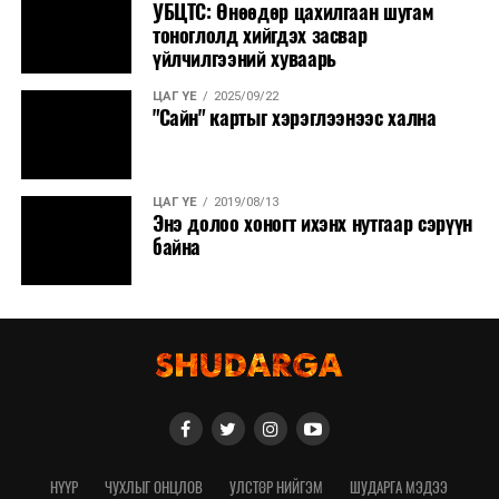
УБЦТС: Өнөөдөр цахилгаан шугам
тоноглолд хийгдэх засвар
үйлчилгээний хуваарь
ЦАГ ҮЕ
2025/09/22
"Сайн" картыг хэрэглээнээс хална
ЦАГ ҮЕ
2019/08/13
Энэ долоо хоногт ихэнх нутгаар сэрүүн
байна
НҮҮР
ЧУХЛЫГ ОНЦЛОВ
УЛСТӨР НИЙГЭМ
ШУДАРГА МЭДЭЭ