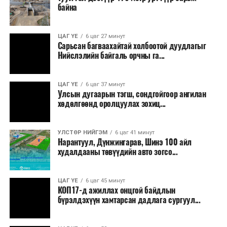
эсвэл тухайн компанитай өмнө нь гэрээний
байна
харилцаатай бөгөөд шинэ үйлчилгээ санал болгож
буй тохиолдолд хориг үйлчлэхгүй. Иргэд
ЦАГ ҮЕ
6 цаг 27 минут
зөвшөөрөлгүй дуудлагын талаар төрийн цахим
Сарьсан багваахайтай холбоотой дуудлагыг
хуудсаар мэдээлэх боломжтой.
Нийслэлийн байгаль орчны га...
Шинэ хууль Францын зах зээлд үйлчилдэг гадаадын
ЦАГ ҮЕ
6 цаг 37 минут
дуудлагын төвүүдэд нөлөөлөхөөр байна. Тухайлбал,
Улсын дугаарын тэгш, сондгойгоор ангилан
Мароккогийн дуудлагын төвүүдийн орлогын 80 гаруй
хөдөлгөөнд оролцуулах зохиц...
хувь Францын зах зээлээс бүрддэг бөгөөд тус улсын
40–50 мянган ажлын байр эрсдэлд орж болзошгүйг
УЛСТӨР НИЙГЭМ
6 цаг 41 минут
Мароккогийн хөдөлмөр эрхлэлтийн сайд мэдэгджээ.
Нарантуул, Дүнжингарав, Шинэ 100 айл
худалдааны төвүүдийн авто зогсо...
ЦАГ ҮЕ
6 цаг 45 минут
КОП17-д ажиллах онцгой байдлын
бүрэлдэхүүн хамтарсан дадлага сургуул...