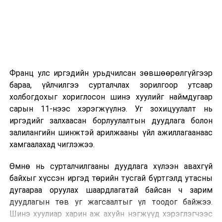
эхэлнэ.
2026 оны 9 дүгээр сарын 14-нөөс танхимаар
үргэлжилнэ.
Оюутны дотуур байр
Франц улс иргэдийн урьдчилсан зөвшөөрөлгүйгээр
2026 оны 9 дүгээр сарын 13-наас оюутнуудыг
бараа, үйлчилгээ сурталчлах зорилгоор утсаар
дотуур байранд оруулж эхэлнэ.
холбогдохыг хориглосон шинэ хуулийг наймдугаар
Сургууль, цэцэрлэгийн үйл ажиллагааны
сарын 11-нээс хэрэгжүүлнэ. Уг зохицуулалт нь
зохицуулалт
иргэдийг залхаасан борлуулалтын дуудлага болон
залилангийн шинжтэй арилжааны үйл ажиллагаанаас
2026 оны 8 дугаар сарын 17–28-ны өдрүүдэд
хамгаалахад чиглэжээ.
нийслэлийн бүх сургууль, цэцэрлэгт ажлын
Өмнө нь сурталчилгааны дуудлага хүлээн авахгүй
байранд элсэлт, бүртгэл болон бусад аливаа
байхыг хүссэн иргэд төрийн тусгай бүртгэлд утасны
арга хэмжээ зохион байгуулахгүй болно.
дугаараа оруулах шаардлагатай байсан ч зарим
дуудлагын төв уг жагсаалтыг үл тоодог байжээ.
Шинэ хуулиар харин аж ахуйн нэгжүүд хэрэглэгчээс