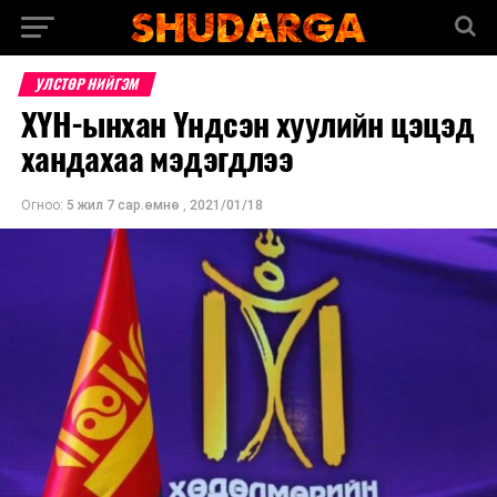
УЛСТӨР НИЙГЭМ
ХҮН-ынхан Үндсэн хуулийн цэцэд
хандахаа мэдэгдлээ
Огноо:
5 жил 7 сар.өмнө
,
2021/01/18