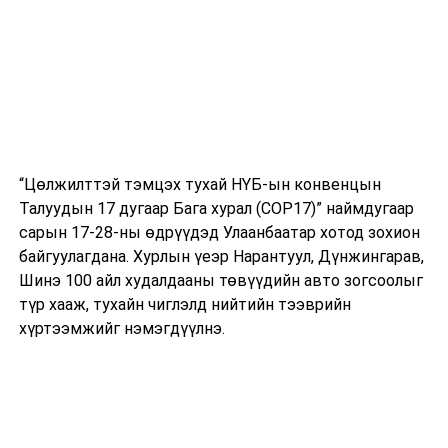
дэвшин өрсөлдсөн тохиолдолд 8-10 жилээр ажиллах
нөхцөл үүсэх тул Хөдөлмөрийн Үндэсний намынхан
ийнхүү Үндсэн хуулийн Цэцэд хандахаар болжээ.
УНШСАН:
2756
ДАРААХ МЭДЭЭ
Өнөөдөр хонь, гахай жилтнээ аливаа үйлийг хийхэд
эерэг сайн
“Цөлжилттэй тэмцэх тухай НҮБ-ын конвенцын
ӨМНӨХ МЭДЭЭ
Талуудын 17 дугаар Бага хурал (COP17)” наймдугаар
ЭМЯ-ны ээлжит мэдээлэл /2021.01.18/
сарын 17-28-ны өдрүүдэд Улаанбаатар хотод зохион
байгуулагдана. Хурлын үеэр Нарантуул, Дүнжингарав,
Шинэ 100 айл худалдааны төвүүдийн авто зогсоолыг
түр хааж, тухайн чиглэлд нийтийн тээврийн
хүртээмжийг нэмэгдүүлнэ.