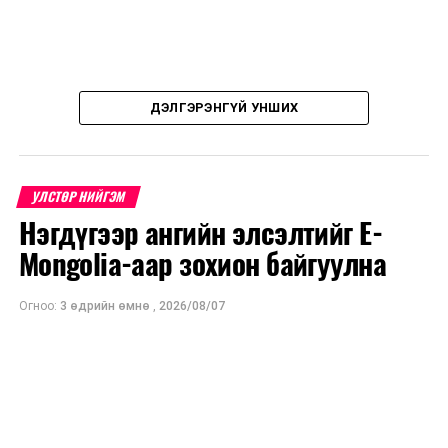
ДЭЛГЭРЭНГҮЙ УНШИХ
УЛСТӨР НИЙГЭМ
Нэгдүгээр ангийн элсэлтийг E-
Mongolia-аар зохион байгуулна
Огноо:
3 өдрийн өмнө
,
2026/08/07