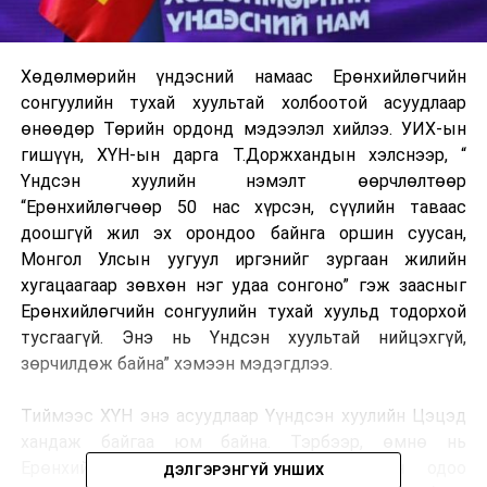
Хөдөлмөрийн үндэсний намаас Ерөнхийлөгчийн
сонгуулийн тухай хуультай холбоотой асуудлаар
өнөөдөр Төрийн ордонд мэдээлэл хийлээ. УИХ-ын
гишүүн, ХҮН-ын дарга Т.Доржхандын хэлснээр, “
Үндсэн хуулийн нэмэлт өөрчлөлтөөр
“Ерөнхийлөгчөөр 50 нас хүрсэн, сүүлийн таваас
доошгүй жил эх орондоо байнга оршин суусан,
Монгол Улсын уугуул иргэнийг зургаан жилийн
хугацаагаар зөвхөн нэг удаа сонгоно” гэж заасныг
Ерөнхийлөгчийн сонгуулийн тухай хуульд тодорхой
тусгаагүй. Энэ нь Үндсэн хуультай нийцэхгүй,
зөрчилдөж байна” хэмээн мэдэгдлээ.
Тиймээс ХҮН энэ асуудлаар Үүндсэн хуулийн Цэцэд
хандаж байгаа юм байна. Тэрбээр, өмнө нь
Ерөнхийлөгчөөр ажиллаж байсан болон одоо
ДЭЛГЭРЭНГҮЙ УНШИХ