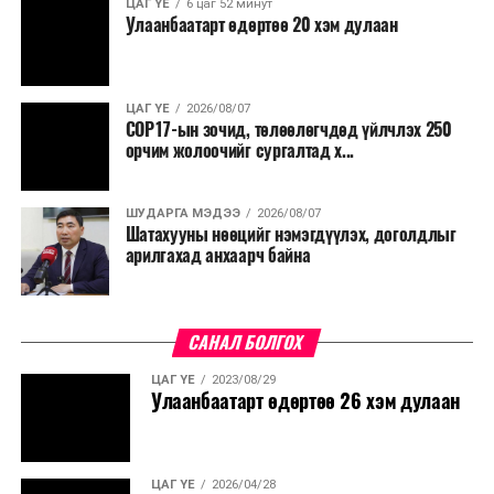
ЦАГ ҮЕ
6 цаг 52 минут
Улаанбаатарт өдөртөө 20 хэм дулаан
ЦАГ ҮЕ
2026/08/07
COP17-ын зочид, төлөөлөгчдөд үйлчлэх 250
орчим жолоочийг сургалтад х...
ШУДАРГА МЭДЭЭ
2026/08/07
Шатахууны нөөцийг нэмэгдүүлэх, доголдлыг
арилгахад анхаарч байна
САНАЛ БОЛГОХ
ЦАГ ҮЕ
2023/08/29
Улаанбаатарт өдөртөө 26 хэм дулаан
ЦАГ ҮЕ
2026/04/28