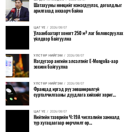
Шатахууны нөөцийг нэмэгдүүлэх, доголдлыг
тушаалтны томилолтоос бусад гадаад
арилгахад анхаарч байна
томилолт, гадаадын зочин хүлээн авах зардал;
Зайлшгүй шаардлагагүй тоног төхөөрөмж,
ЦАГ ҮЕ
2026/08/07
тавилга, автомашин худалдан авах;
Улаанбаатарт хоногт 250 м³ лаг боловсруулах
үйлдвэр байгуулна
Батлан хамгаалах, хууль зүйн салбараас бусад
сургалт, дадлага;
УЛСТӨР НИЙГЭМ
2026/08/07
Хуулиар заавал мэдээлэхээс бусад кино,
Нэгдүгээр ангийн элсэлтийг E-Mongolia-аар
контент, хэвлэлийн зардал;
зохион байгуулна
Заавал олгохоос бусад тэтгэмж, урамшуулал.
УЛСТӨР НИЙГЭМ
2026/08/07
Санхүүгийн хэмнэлтийн горимыг 2026 оны
Францад иргэд рүү зөвшөөрөлгүй
арванхоёрдугаар сарын 31 хүртэл мөрдөнө. Харин
сурталчилгааны дуудлага хийхийг хориг...
эрүүл мэндийн салбар уг хэмнэлтийн горимд
хамрагдахгүй бөгөөд цэцэрлэг, сургуулийн хүүхдийн
ЦАГ ҮЕ
2026/08/07
эрт илрүүлэг, вакцинжуулалт, томуу, томуу төст
Нийтийн тээврийн Ч:19А чиглэлийн замналд
өвчний эсрэг арга хэмжээ зэрэг зайлшгүй
түр хугацаагаар өөрчлөлт ор...
шаардлагатай ажлууд төлөвлөгөөний дагуу