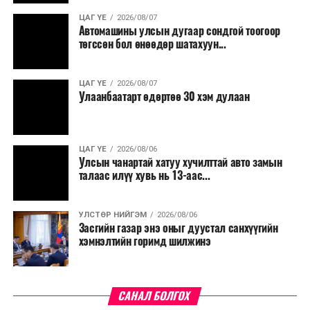
үргэлжилнэ гэж Ерөнхий сайд Н.Учрал онцоллоо.
ЦАГ ҮЕ
2026/08/07
Автомашины улсын дугаар сондгой тоогоор
Мөн бүх шатны төсвийн ерөнхийлөн захирагч нарт
төгссөн бол өнөөдөр шатахуун...
салбар бүрдээ урсгал зардлыг 20 хувиар бууруулах,
нөхөн томилгоо хийхгүй байх, аялал, амралт, зугаалга,
ЦАГ ҮЕ
2026/08/07
хамт олны урлаг, спортын арга хэмжээг зохион
Улаанбаатарт өдөртөө 30 хэм дулаан
байгуулахгүй байх, төрийн албанд шинэ орон тоо бий
болгохгүй байх, эрчим хүчний хэрэглээг хэмнэх, хурал,
сургалтыг цахим хэлбэрт шилжүүлэх, төрийн албан
ЦАГ ҮЕ
2026/08/06
хаагчдыг зарим өдрүүдэд цахимаар ажиллуулах арга
Улсын чанартай хатуу хучилттай авто замын
хэмжээг үргэлжлүүлэхийг үүрэг болголоо.
талаас илүү хувь нь 13-аас...
Төсвийн сахилга бат сайжирч, эдийн засгийн нөхцөл
УЛСТӨР НИЙГЭМ
2026/08/06
байдал хэвийн болсон тохиолдолд эдгээр
Засгийн газар энэ оныг дуустал санхүүгийн
хязгаарлалтыг үе шаттайгаар сулруулах юм.
хэмнэлтийн горимд шилжинэ
САНАЛ БОЛГОХ