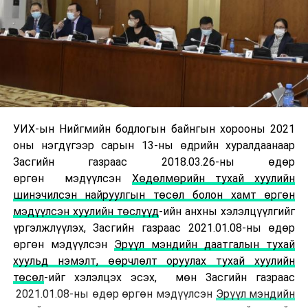
УИХ-ын Нийгмийн бодлогын байнгын хорооны 2021
оны нэгдүгээр сарын 13-ны өдрийн хуралдаанаар
Засгийн газраас 2018.03.26-ны өдөр
өргөн мэдүүлсэн
Хөдөлмөрийн тухай хуулийн
шинэчилсэн найруулгын төсөл болон хамт өргөн
мэдүүлсэн хуулийн төслүүд
-ийн анхны хэлэлцүүлгийг
үргэлжлүүлэх, Засгийн газраас 2021.01.08-ны өдөр
өргөн мэдүүлсэн
Эрүүл мэндийн даатгалын тухай
хуульд нэмэлт, өөрчлөлт оруулах тухай хуулийн
төсөл
-ийг хэлэлцэх эсэх, мөн Засгийн газраас
2021.01.08-ны өдөр өргөн мэдүүлсэн
Эрүүл мэндийн