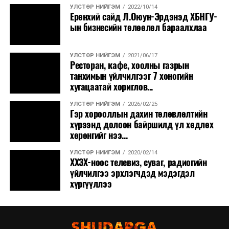
УЛСТӨР НИЙГЭМ
2022/10/14
Ерөнхий сайд Л.Оюун-Эрдэнэд ХБНГУ-
ын бизнесийн төлөөлөл бараалхлаа
УЛСТӨР НИЙГЭМ
2021/06/17
Ресторан, кафе, хоолны газрын
танхимын үйлчилгээг 7 хоногийн
хугацаатай хориглов...
УЛСТӨР НИЙГЭМ
2026/02/25
Гэр хорооллын дахин төлөвлөлтийн
хүрээнд долоон байршилд үл хөдлөх
хөрөнгийг нээ...
УЛСТӨР НИЙГЭМ
2020/02/14
ХХЗХ-ноос телевиз, суваг, радиогийн
үйлчилгээ эрхлэгчдэд мэдэгдэл
хүргүүллээ