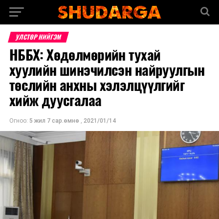
УЛСТӨР НИЙГЭМ
НББХ: Хөдөлмөрийн тухай
хуулийн шинэчилсэн найруулгын
төслийн анхны хэлэлцүүлгийг
хийж дуусгалаа
Огноо:
5 жил 7 сар.өмнө
,
2021/01/14