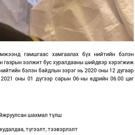
эмжээнд гамшгаас хамгаалах бүх нийтийн бэлэн
н газрын ээлжит бус хуралдааны шийдвэр хэрэгжиж
нийтийн бэлэн байдлын зэрэг нь 2020 оны 12 дугаар
 2021 оны 01 дүгээр сарын 06-ны өдрийн 06.00 цаг
айжруулсан шахмал түлш
удалдаа, түгээлт, тээвэрлэлт