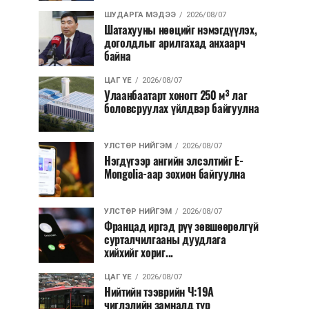
ШУДАРГА МЭДЭЭ
2026/08/07
Шатахууны нөөцийг нэмэгдүүлэх,
доголдлыг арилгахад анхаарч
байна
ЦАГ ҮЕ
2026/08/07
Улаанбаатарт хоногт 250 м³ лаг
боловсруулах үйлдвэр байгуулна
УЛСТӨР НИЙГЭМ
2026/08/07
Нэгдүгээр ангийн элсэлтийг E-
Mongolia-аар зохион байгуулна
УЛСТӨР НИЙГЭМ
2026/08/07
Францад иргэд рүү зөвшөөрөлгүй
сурталчилгааны дуудлага
хийхийг хориг...
ЦАГ ҮЕ
2026/08/07
Нийтийн тээврийн Ч:19А
чиглэлийн замналд түр