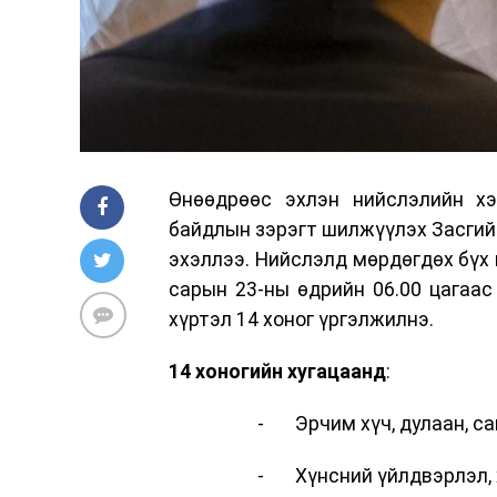
Өнөөдрөөс эхлэн нийслэлийн х
байдлын зэрэгт шилжүүлэх Засгий
эхэллээ. Нийслэлд мөрдөгдөх бүх 
сарын 23-ны өдрийн 06.00 цагаас
хүртэл 14 хоног үргэлжилнэ.
14 хоногийн хугацаанд
:
- Эрчим хүч, дулаан, с
- Хүнсний үйлдвэрлэл, х