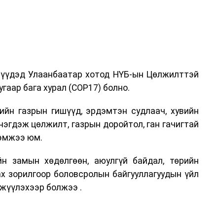
дрүүдэд Улаанбаатар хотод НҮБ-ын Цөлжилттэй
гаар бага хурал (COP17) болно.
ийн газрын гишүүд, эрдэмтэн судлаач, хувийн
нэгдэж цөлжилт, газрын доройтол, ган гачигтай
хэмжээ юм.
н замын хөдөлгөөн, аюулгүй байдал, төрийн
ах зорилгоор боловсролын байгууллагуудын үйл
жүүлэхээр болжээ .