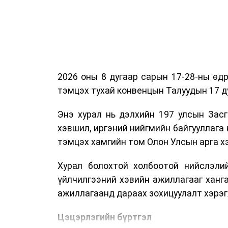
2026 оны 8 дугаар сарын 17-28-ны ө
тэмцэх тухай конвенцын Талуудын 17 ду
Энэ хурал нь дэлхийн 197 улсын Засг
хэвшил, иргэний нийгмийн байгууллага 
тэмцэх хамгийн том Олон Улсын арга 
Хурал болохтой холбоотой нийслэлий
үйлчилгээний хэвийн ажиллагааг ханг
ажиллагаанд дараах зохицуулалт хэрэг
Цэцэрлэгийн бүртгэл