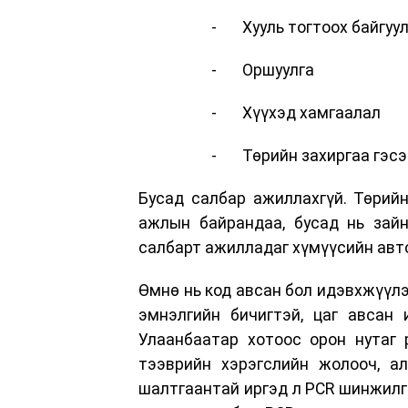
- Хууль тогтоох байгуулл
- Оршуулга
- Хүүхэд хамгаалал
- Төрийн захиргаа гэсэ
Бусад салбар ажиллахгүй. Төрийн
ажлын байрандаа, бусад нь зай
салбарт ажилладаг хүмүүсийн авто
Өмнө нь код авсан бол идэвхжүүлэ
эмнэлгийн бичигтэй, цаг авсан 
Улаанбаатар хотоос орон нутаг р
тээврийн хэрэгслийн жолооч, ал
шалтгаантай иргэд л PCR шинжилгэ