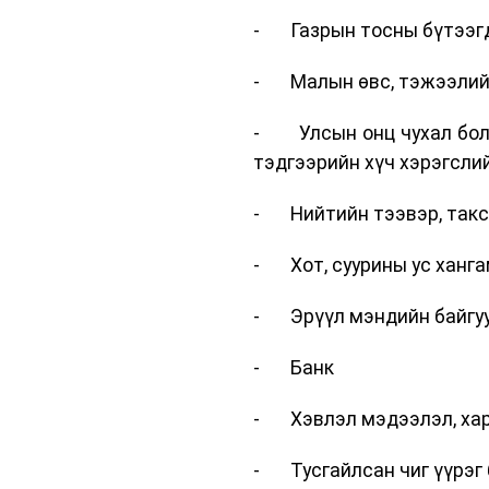
- Газрын тосны бүтээгдэ
- Малын өвс, тэжээлийн
- Улсын онц чухал болон
тэдгээрийн хүч хэрэгсли
- Нийтийн тээвэр, так
- Хот, суурины ус ханга
- Эрүүл мэндийн байгуул
- Банк
- Хэвлэл мэдээлэл, хар
- Тусгайлсан чиг үүрэг 