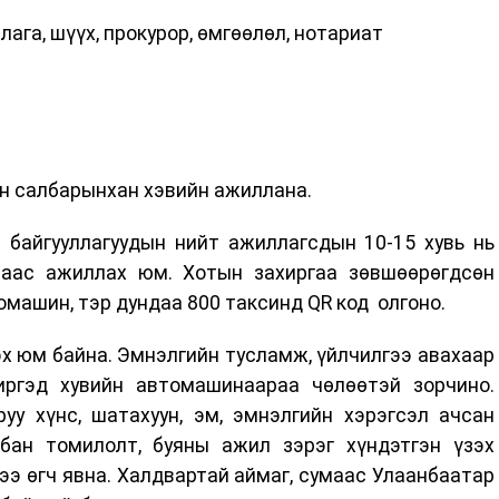
ага, шүүх, прокурор, өмгөөлөл, нотариат
н салбарынхан хэвийн ажиллана.
 байгууллагуудын нийт ажиллагсдын 10-15 хувь нь
наас ажиллах юм. Хотын захиргаа зөвшөөрөгдсөн
машин, тэр дундаа 800 таксинд QR код олгоно.
х юм байна. Эмнэлгийн тусламж, үйлчилгээ авахаар
иргэд хувийн автомашинаараа чөлөөтэй зорчино.
уу хүнс, шатахуун, эм, эмнэлгийн хэрэгсэл ачсан
бан томилолт, буяны ажил зэрэг хүндэтгэн үзэх
э өгч явна. Халдвартай аймаг, сумаас Улаанбаатар