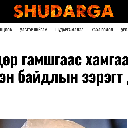
ОНЦЛОВ
УЛСТӨР НИЙГЭМ
ШУДАРГА МЭДЭЭ
ҮЗЭЛ БОДОЛ
УРЛ
өр гамшгаас хамга
лэн байдлын зэрэгт