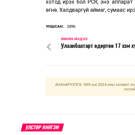
хотод ирэх бол PCR, энэ аппарат
өгнө. Халдваргүй аймаг, сумаас ир
УНШСАН:
2896
ӨМНӨХ МЭДЭЭ
Улаанбаатарт өдөртөө 17 хэм х
АНХААРУУЛГА: УИХ-ын 2024 оны ээлжит сон
хэсги
УЛСТӨР НИЙГЭМ