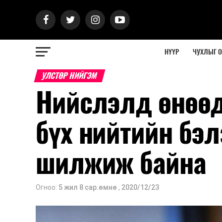
НҮҮР
ЧУХЛЫГ 
УЛСТӨР НИЙГЭМ
Нийслэлд өнөөд
бүх нийтийн бэ
шилжиж байна
Огноо:
5 жил 8 сар.өмнө
,
2020/12/23