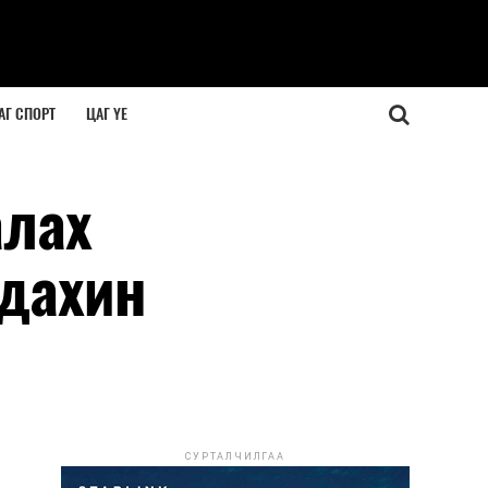
АГ СПОРТ
ЦАГ ҮЕ
алах
 дахин
СУРТАЛЧИЛГАА