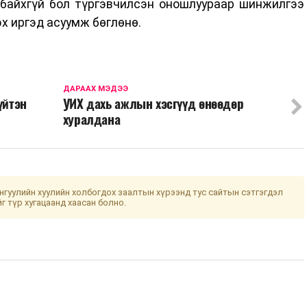
 байхгүй бол түргэвчилсэн оношлуураар шинжилгээ
эх иргэд асуумж бөглөнө.
ДАРААХ МЭДЭЭ
үйтэн
УИХ дахь ажлын хэсгүүд өнөөдөр
хуралдана
гуулийн хуулийн холбогдох заалтын хүрээнд тус сайтын сэтгэгдэл
йг түр хугацаанд хаасан болно.