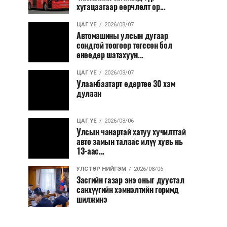
хугацаагаар өөрчлөлт ор...
ЦАГ ҮЕ
2026/08/07
Автомашины улсын дугаар
сондгой тоогоор төгссөн бол
өнөөдөр шатахуун...
ЦАГ ҮЕ
2026/08/07
Улаанбаатарт өдөртөө 30 хэм
дулаан
ЦАГ ҮЕ
2026/08/06
Улсын чанартай хатуу хучилттай
авто замын талаас илүү хувь нь
13-аас...
УЛСТӨР НИЙГЭМ
2026/08/06
Засгийн газар энэ оныг дуустал
санхүүгийн хэмнэлтийн горимд
шилжинэ