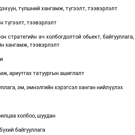
хүүн, түлшний хангамж, түгээлт, тээвэрлэлт
 түгээлт, тээвэрлэлт
 стратегийн ач холбогдолтой обьект, байгууллага,
йн хангамж, тээвэрлэлт
си
мж, ариутгах татуургын ашиглалт
лага, эм, эмнэлгийн хэрэгсэл ханган нийлүүлэх
илцаа холбоо, шуудан
бүхий байгууллага