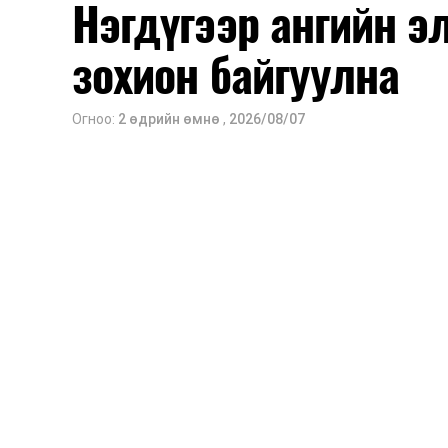
Нэгдүгээр ангийн э
зохион байгуулна
Огноо:
2 өдрийн өмнө
,
2026/08/07