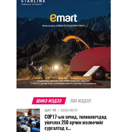
ШИНЭ МЭДЭЭ
ТОП МЭДЭЭ
ЦАГ ҮЕ
2026/08/07
COP17-ын зочид, төлөөлөгчдөд
үйлчлэх 250 орчим жолоочийг
сургалтад х...