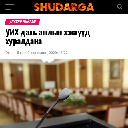
УЛСТӨР НИЙГЭМ
УИХ дахь ажлын хэсгүүд
хуралдана
Огноо:
5 жил 8 сар.өмнө
,
2020/12/22