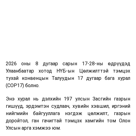
2026 оны 8 дугаар сарын 17-28-ны өдрүүдэд
Улаанбаатар хотод НҮБ-ын Цөлжилттэй тэмцэх
тухай конвенцын Талуудын 17 дугаар бага хурал
(COP17) болно.
Энэ хурал нь дэлхийн 197 улсын Засгийн газрын
гишүүд, эрдэмтэн судлаач, хувийн хэвшил, иргэний
нийгмийн байгууллага нэгдэж цөлжилт, газрын
доройтол, ган гачигтай тэмцэх хамгийн том Олон
Улсын арга хэмжээ юм.