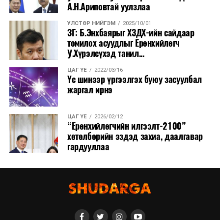
А.Н.Ариповтай уулзлаа
УЛСТӨР НИЙГЭМ
2025/10/01
ЗГ: Б.Энхбаярыг ХЗДХ-ийн сайдаар
томилох асуудлыг Ерөнхийлөгч
У.Хүрэлсүхэд танил...
ЦАГ ҮЕ
2022/03/16
Үс шинээр үргээлгэх буюу засуулбал
жаргал ирнэ
ЦАГ ҮЕ
2026/02/12
“Ерөнхийлөгчийн илгээлт-2100”
хөтөлбөрийн эздэд захиа, даалгавар
гардууллаа