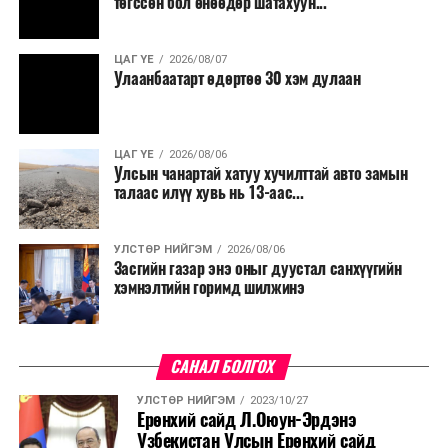
төгссөн бол өнөөдөр шатахуун...
салбар бүрдээ урсгал зардлыг 20 хувиар бууруулах,
нөхөн томилгоо хийхгүй байх, аялал, амралт, зугаалга,
ЦАГ ҮЕ
2026/08/07
хамт олны урлаг, спортын арга хэмжээг зохион
Улаанбаатарт өдөртөө 30 хэм дулаан
байгуулахгүй байх, төрийн албанд шинэ орон тоо бий
болгохгүй байх, эрчим хүчний хэрэглээг хэмнэх, хурал,
сургалтыг цахим хэлбэрт шилжүүлэх, төрийн албан
ЦАГ ҮЕ
2026/08/06
хаагчдыг зарим өдрүүдэд цахимаар ажиллуулах арга
Улсын чанартай хатуу хучилттай авто замын
хэмжээг үргэлжлүүлэхийг үүрэг болголоо.
талаас илүү хувь нь 13-аас...
Төсвийн сахилга бат сайжирч, эдийн засгийн нөхцөл
УЛСТӨР НИЙГЭМ
2026/08/06
байдал хэвийн болсон тохиолдолд эдгээр
Засгийн газар энэ оныг дуустал санхүүгийн
хязгаарлалтыг үе шаттайгаар сулруулах юм.
хэмнэлтийн горимд шилжинэ
САНАЛ БОЛГОХ
УЛСТӨР НИЙГЭМ
2023/10/27
Ерөнхий cайд Л.Оюун-Эрдэнэ
Узбекистан Улсын Ерөнхий cайд