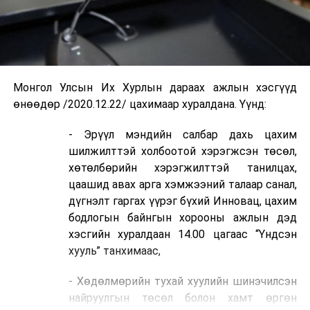
Монгол Улсын Их Хурлын дараах ажлын хэсгүүд
өнөөдөр /2020.12.22/ цахимаар хуралдана. Үүнд:
- Эрүүл мэндийн салбар дахь цахим
шилжилттэй холбоотой хэрэгжсэн төсөл,
хөтөлбөрийн хэрэгжилттэй танилцах,
цаашид авах арга хэмжээний талаар санал,
дүгнэлт гаргах үүрэг бүхий Инновац, цахим
бодлогын байнгын хорооны ажлын дэд
хэсгийн хуралдаан 14.00 цагаас “Үндсэн
хууль” танхимаас,
- Хөдөлмөрийн тухай хуулийн шинэчилсэн
найруулгын төсөл болон хамт өргөн