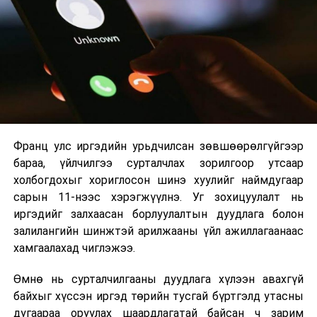
2026 оны 9 дүгээр сарын 1-нээс цахимаар
эхэлнэ.
2026 оны 9 дүгээр сарын 14-нөөс танхимаар
үргэлжилнэ.
Оюутны дотуур байр
Франц улс иргэдийн урьдчилсан зөвшөөрөлгүйгээр
2026 оны 9 дүгээр сарын 13-наас оюутнуудыг
бараа, үйлчилгээ сурталчлах зорилгоор утсаар
дотуур байранд оруулж эхэлнэ.
холбогдохыг хориглосон шинэ хуулийг наймдугаар
Сургууль, цэцэрлэгийн үйл ажиллагааны
сарын 11-нээс хэрэгжүүлнэ. Уг зохицуулалт нь
зохицуулалт
иргэдийг залхаасан борлуулалтын дуудлага болон
залилангийн шинжтэй арилжааны үйл ажиллагаанаас
2026 оны 8 дугаар сарын 17–28-ны өдрүүдэд
хамгаалахад чиглэжээ.
нийслэлийн бүх сургууль, цэцэрлэгт ажлын
Өмнө нь сурталчилгааны дуудлага хүлээн авахгүй
байранд элсэлт, бүртгэл болон бусад аливаа
байхыг хүссэн иргэд төрийн тусгай бүртгэлд утасны
арга хэмжээ зохион байгуулахгүй болно.
дугаараа оруулах шаардлагатай байсан ч зарим