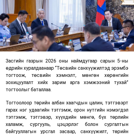
нэгжийг 375 мянга хүртэлх еврогоор торгох
боломжтой. Харин хэрэглэгч өөрөө зөвшөөрсөн,
эсвэл тухайн компанитай өмнө нь гэрээний
харилцаатай бөгөөд шинэ үйлчилгээ санал болгож
буй тохиолдолд хориг үйлчлэхгүй. Иргэд
зөвшөөрөлгүй дуудлагын талаар төрийн цахим
хуудсаар мэдээлэх боломжтой.
Засгийн газрын 2026 оны наймдугаар сарын 5-ны
Шинэ хууль Францын зах зээлд үйлчилдэг гадаадын
өдрийн хуралдаанаар “Төсвийн санхүүжилтэд эрэмбэ
дуудлагын төвүүдэд нөлөөлөхөөр байна. Тухайлбал,
тогтоож, төсвийн хэмнэлт, мөнгөн хөрөнгийн
Мароккогийн дуудлагын төвүүдийн орлогын 80 гаруй
зохицуулалт хийх зарим арга хэмжээний тухай”
хувь Францын зах зээлээс бүрддэг бөгөөд тус улсын
тогтоолыг баталлаа.
40–50 мянган ажлын байр эрсдэлд орж болзошгүйг
Мароккогийн хөдөлмөр эрхлэлтийн сайд мэдэгджээ.
Тогтоолоор төрийн албан хаагчдын цалин, тэтгэвэрт
гарах нэг удаагийн тэтгэмж, орон нутгийн нэмэгдэл
тэтгэмж, тэтгэвэр, хүүхдийн мөнгө, бүх төрлийн
халамж, сургууль, цэцэрлэг болон сургалтын
байгууллагын урсгал засвар, санхүүжилт, төрийн