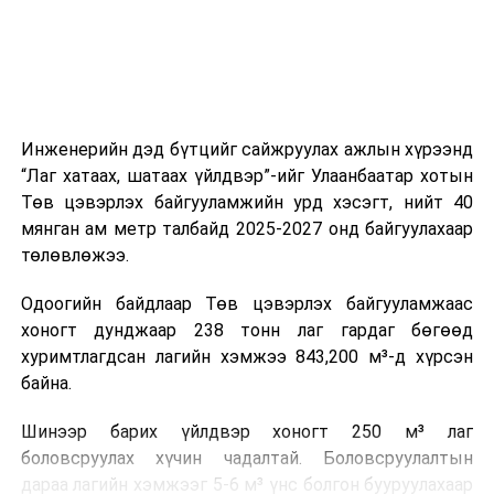
ажиллагааны чиглэлээр жолооч нарыг сургалт, арга
зүйгээр хангаж байна.
Мөн зам тээврийн осол, саатал болон бусад эрсдэл,
онцгой нөхцөл үүссэн үед авах арга хэмжээ, ачаалал
ихтэй нөхцөлд тайван, зөв, шуурхай шийдвэр гаргах,
Инженерийн дэд бүтцийг сайжруулах ажлын хүрээнд
өдөр тутмын ажлын бэлэн байдлыг хангах зэрэг
“Лаг хатаах, шатаах үйлдвэр”-ийг Улаанбаатар хотын
практик ур чадварыг сургалтын хөтөлбөрт тусгажээ.
Төв цэвэрлэх байгууламжийн урд хэсэгт, нийт 40
мянган ам метр талбайд 2025-2027 онд байгуулахаар
Сургалтыг танилцуулах лекц, асуулт-хариулт,
төлөвлөжээ.
жишээнд суурилсан сургалт, багаар ажиллах дасгал,
маршрут болон тээвэрлэлтийн урсгалын зураглалтай
Одоогийн байдлаар Төв цэвэрлэх байгууламжаас
танилцах, онцгой нөхцөлд ажиллах дадлага зэрэг
хоногт дунджаар 238 тонн лаг гардаг бөгөөд
онол, практик хосолсон хэлбэрээр зохион байгуулж
хуримтлагдсан лагийн хэмжээ 843,200 м³-д хүрсэн
байна.
байна.
Сургалтын үеэр COP17 олон улсын бага хурлыг
Шинээр барих үйлдвэр хоногт 250 м³ лаг
зохион байгуулах Үндэсний хорооны Ажлын алба,
боловсруулах хүчин чадалтай. Боловсруулалтын
Нийслэлийн тээврийн газар, Автотээврийн үндэсний
дараа лагийн хэмжээг 5-6 м³ үнс болгон бууруулахаар
төв болон Тээврийн цагдаагийн албаны холбогдох