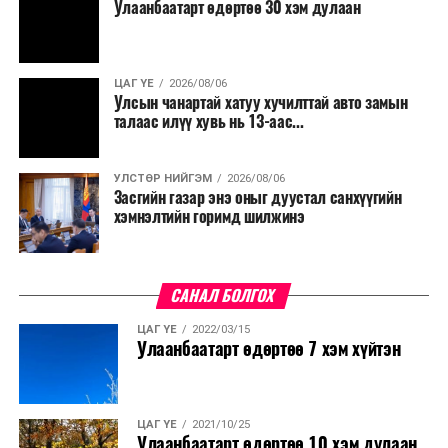
Улаанбаатарт өдөртөө 30 хэм дулаан
ЦАГ ҮЕ
2026/08/06
Улсын чанартай хатуу хучилттай авто замын
талаас илүү хувь нь 13-аас...
УЛСТӨР НИЙГЭМ
2026/08/06
Засгийн газар энэ оныг дуустал санхүүгийн
хэмнэлтийн горимд шилжинэ
САНАЛ БОЛГОХ
ЦАГ ҮЕ
2022/03/15
Улаанбаатарт өдөртөө 7 хэм хүйтэн
ЦАГ ҮЕ
2021/10/25
Улаанбаатарт өдөртөө 10 хэм дулаан