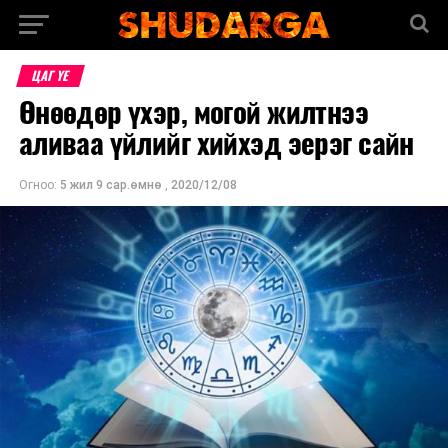
ЦАГ ҮЕ
Өнөөдөр үхэр, могой жилтнээ
аливаа үйлийг хийхэд эерэг сайн
Огноо:
5 жил 9 сар.өмнө
,
2020/12/08