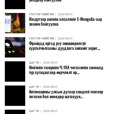
УЛСТӨР НИЙГЭМ
2026/08/07
Нэгдүгээр ангийн элсэлтийг E-Mongolia-аар
зохион байгуулна
УЛСТӨР НИЙГЭМ
2026/08/07
Францад иргэд рүү зөвшөөрөлгүй
сурталчилгааны дуудлага хийхийг хориг...
ЦАГ ҮЕ
2026/08/07
Нийтийн тээврийн Ч:19А чиглэлийн замналд
түр хугацаагаар өөрчлөлт ор...
ЦАГ ҮЕ
2026/08/07
Автомашины улсын дугаар сондгой тоогоор
төгссөн бол өнөөдөр шатахуун...
ЦАГ ҮЕ
2026/08/07