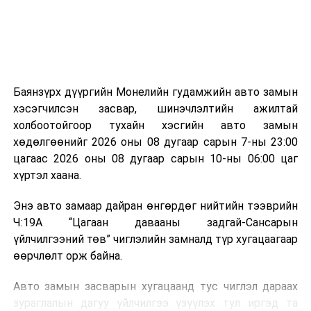
эзлэхүүн нь 90 хүртэл хувиар буурч, бактери, вирус
болон бусад өвчин үүсгэгч бичил биетнийг устгах
боломжтой.
Түүнчлэн шаталтын явцад үүсэх дулааныг цахилгаан
болон дулааны эрчим хүч үйлдвэрлэхэд ашиглаж
Баянзүрх дүүргийн Монелийн гудамжийн авто замын
болдог. Зарим технологийн хувьд шаталтын дараа
хэсэгчилсэн засвар, шинэчлэлтийн ажилтай
үлдэх үнснээс фосфор зэрэг ашигт эрдсийг сэргээн
холбоотойгоор тухайн хэсгийн авто замын
авах боломжтой аж.
хөдөлгөөнийг 2026 оны 08 дугаар сарын 7-ны 23:00
цагаас 2026 оны 08 дугаар сарын 10-ны 06:00 цаг
Япон, Герман, Швейцар, Нидерланд, Өмнөд Солонгос
хүртэл хаана.
зэрэг улс лаг хатаах, шатаах технологийг ашиглаж
байна. Тухайлбал, Германд лаг шатаах үйлдвэрээс
Энэ авто замаар дайран өнгөрдөг нийтийн тээврийн
гарсан үнснээс фосфор сэргээн авах технологи
Ч:19А “Цагаан давааны задгай-Сансарын
ашигладаг бол Нидерландад төвлөрсөн лаг
үйлчилгээний төв” чиглэлийн замналд түр хугацаагаар
боловсруулах үйлдвэрүүдээр дулаан, цахилгаан
өөрчлөлт орж байна.
эрчим хүч үйлдвэрлэдэг.
Авто замын засварын хугацаанд тус чиглэл дараах
Ийнхүү лаг хатаах, шатаах технологийг лагийн
зураглалын дагуу үйлчилгээ үзүүлэх тул иргэд та