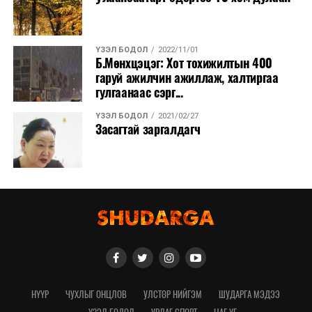
ҮЗЭЛ БОДОЛ
2022/11/01
Б.Мөнхцэцэг: Хот тохижилтын 400
гаруй ажилчин ажиллаж, халтиргаа
гулгаанаас сэрг...
ҮЗЭЛ БОДОЛ
2021/02/27
Засагтай заргалдагч
НҮҮР
ЧУХЛЫГ ОНЦЛОВ
УЛСТӨР НИЙГЭМ
ШУДАРГА МЭДЭЭ