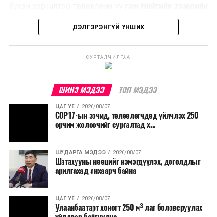
эзлэхүүнийг бууруулахын зэрэгцээ эрчим хүч
бүхэн зорчилтоо төлөвлөнө үү
гэж Нийтийн тээврийн
үйлдвэрлэх, нөөцийг дахин ашиглах чиглэлээр олон
бодлогын газраас мэдээллээ.
улсад өргөн ашиглаж байна.
ДЭЛГЭРЭНГҮЙ УНШИХ
СУРТАЛЧИЛГАА
ШИНЭ МЭДЭЭ
ТОП МЭДЭЭ
ЦАГ ҮЕ
2026/08/07
COP17-ын зочид, төлөөлөгчдөд үйлчлэх 250
орчим жолоочийг сургалтад х...
ШУДАРГА МЭДЭЭ
2026/08/07
Шатахууны нөөцийг нэмэгдүүлэх, доголдлыг
арилгахад анхаарч байна
ЦАГ ҮЕ
2026/08/07
Улаанбаатарт хоногт 250 м³ лаг боловсруулах
үйлдвэр байгуулна