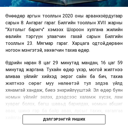
Өнөөдөр аргын тооллын 2020 оны арванхоёрдугаар
сарын 8. Ангараг гараг. Билгийн тооллын XVII жарны
"Хотолыг баригч" хэмээх Шороон хулгана жилийн
өвлийн тэргүүн улаагчин гахай сарын Билгийн
тооллын 23. Мягмар гараг. Харцага одтой,дөрвөн
ногоон мэнгэтэй, хөхөгчин тахиа өдөр.
Өдрийн наран 8 цаг 29 минутад мандан, 16 цаг 59
минутад жаргана. Тухайн өдөр үхэр, могой жилтнээ
аливаа үйлийг хийхэд эерэг сайн ба бич, тахиа
жилтнээ сөрөг муу нөлөөтэй тул элдэв үйлд
хянамгай хандаж, биеэ энхрийлүүштэй. Эл өдөр буян
номын үйлийг эхлэх, дээдсээс халамж хүсэх, лам
хувраг болох, багш шавьд барилдах, номын абшиг
авах, шинэ гэр ба байр авах, лусыг тахих, хагалгаа
хийлгэх, буг дарах, газрын ам бооход сайн.
ДЭЛГЭРЭНГҮЙ УНШИХ