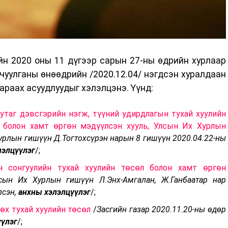
н 2020 оны 11 дүгээр сарын 27-ны өдрийн хурлаар
чуулганы өнөөдрийн /2020.12.04/ нэгдсэн хуралдаан
араах асуудлуудыг хэлэлцэнэ. Үүнд:
нутаг дэвсгэрийн нэгж, түүний удирдлагын тухай хуулийн
 болон хамт өргөн мэдүүлсэн хууль, Улсын Их Хурлын
урлын гишүүн Д.Тогтохсүрэн нарын 8 гишүүн 2020.04.22-ны
лэлцүүлэг
/;
н сонгуулийн тухай хуулийн төсөл болон хамт өргөн
сын Их Хурлын гишүүн Л.Энх-Амгалан, Ж.Ганбаатар нар
лсэн,
анхны хэлэлцүүлэг
/;
өх тухай хуулийн төсөл
/
Засгийн газар 2020.11.20-ны өдөр
үүлэг
/;