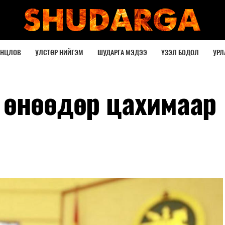
ОНЦЛОВ
УЛСТӨР НИЙГЭМ
ШУДАРГА МЭДЭЭ
ҮЗЭЛ БОДОЛ
УРЛ
 өнөөдөр цахимаар