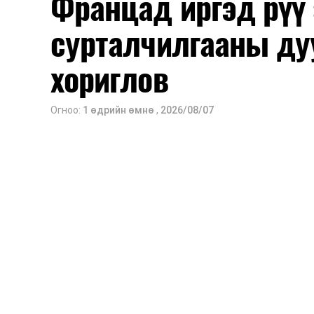
Францад иргэд рүү
сурталчилгааны ду
2026 оны 9 дүгээр сарын 1-нээс цахи
2026 оны 9 дүгээр сарын 14-нөөс та
хориглов
Оюутны дотуур байр
Огноо:
1 өдрийн өмнө
,
2026/08/07
2026 оны 9 дүгээр сарын 13-наас ою
Сургууль, цэцэрлэгийн үйл ажиллагаа
2026 оны 8 дугаар сарын 17–28-ны 
байранд элсэлт, бүртгэл болон бусад