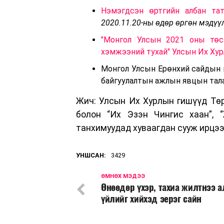
Нэмэгдсэн өртгийн албан та
2020.11.20-ны өдөр өргөн мэдүү
"Монгол Улсын 2021 оны төсв
хэмжээний тухай" Улсын Их Ху
Монгол Улсын Ерөнхий сайдын 
байгуулалтын ажлын явцын тала
Жич: Улсын Их Хурлын гишүүд Төри
болон “Их Эзэн Чингис хаан”, “
танхимуудад хуваагдан сууж ирцээ
УНШСАН:
3429
ӨМНӨХ МЭДЭЭ
Өнөөдөр үхэр, тахиа жилтнээ 
үйлийг хийхэд эерэг сайн