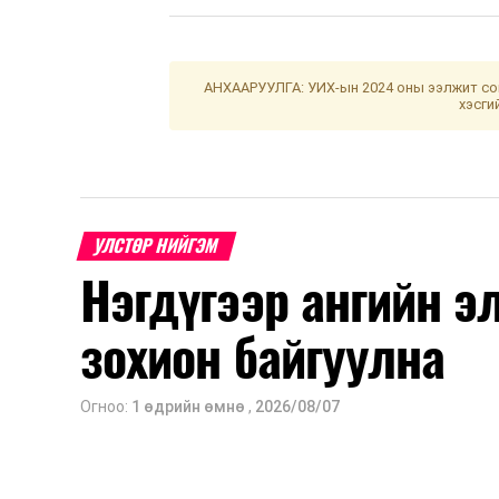
АНХААРУУЛГА: УИХ-ын 2024 оны ээлжит сон
хэсги
УЛСТӨР НИЙГЭМ
Нэгдүгээр ангийн э
зохион байгуулна
Огноо:
1 өдрийн өмнө
,
2026/08/07