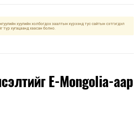
гуулийн хуулийн холбогдох заалтын хүрээнд тус сайтын сэтгэгдэл
йг түр хугацаанд хаасан болно.
лсэлтийг E-Mongolia-аар