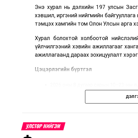
Энэ хурал нь дэлхийн 197 улсын Засг
хэвшил, иргэний нийгмийн байгууллага 
тэмцэх хамгийн том Олон Улсын арга 
Хурал болохтой холбоотой нийслэлий
үйлчилгээний хэвийн ажиллагааг ханг
ажиллагаанд дараах зохицуулалт хэрэг
Цэцэрлэгийн бүртгэл
2026 оны 8 дугаар сарын 10–23-ны ө
Нэгдүгээр ангийн элсэлт
ДЭЛГ
2026 оны 8 дугаар сарын 17–28-ны ө
Энэ хугацаанд хүүхэд бүртгэх дэмжлэ
УЛСТӨР НИЙГЭМ
Их, дээд сургуулийн хичээл