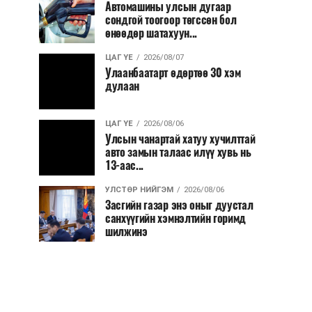
Автомашины улсын дугаар
сондгой тоогоор төгссөн бол
өнөөдөр шатахуун...
ЦАГ ҮЕ
2026/08/07
Улаанбаатарт өдөртөө 30 хэм
дулаан
ЦАГ ҮЕ
2026/08/06
Улсын чанартай хатуу хучилттай
авто замын талаас илүү хувь нь
13-аас...
УЛСТӨР НИЙГЭМ
2026/08/06
Засгийн газар энэ оныг дуустал
санхүүгийн хэмнэлтийн горимд
шилжинэ