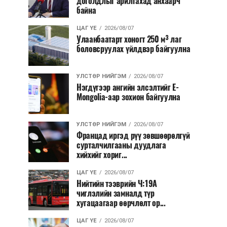
доголдлыг арилгахад анхаарч
байна
ЦАГ ҮЕ
2026/08/07
Улаанбаатарт хоногт 250 м³ лаг
боловсруулах үйлдвэр байгуулна
УЛСТӨР НИЙГЭМ
2026/08/07
Нэгдүгээр ангийн элсэлтийг E-
Mongolia-аар зохион байгуулна
УЛСТӨР НИЙГЭМ
2026/08/07
Францад иргэд рүү зөвшөөрөлгүй
сурталчилгааны дуудлага
хийхийг хориг...
ЦАГ ҮЕ
2026/08/07
Нийтийн тээврийн Ч:19А
чиглэлийн замналд түр
хугацаагаар өөрчлөлт ор...
ЦАГ ҮЕ
2026/08/07