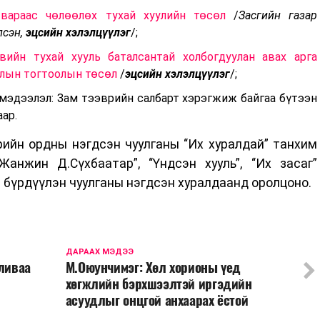
твараас чөлөөлөх тухай хуулийн төсөл
/
Засгийн газар
лсэн,
эцсийн хэлэлцүүлэг
/;
ийн тухай хууль баталсантай холбогдуулан авах арга
рлын тогтоолын төсөл
/
эцсийн хэлэлцүүлэг
/;
мэдээлэл: Зам тээврийн салбарт хэрэгжиж байгаа бүтээн
ар.
йн ордны нэгдсэн чуулганы “Их хуралдай” танхим
Жанжин Д.Сүхбаатар”, “Үндсэн хууль”, “Их засаг”
 бүрдүүлэн чуулганы нэгдсэн хуралдаанд оролцоно.
ДАРААХ МЭДЭЭ
аливаа
М.Оюунчимэг: Хөл хорионы үед
хөгжлийн бэрхшээлтэй иргэдийн
асуудлыг онцгой анхаарах ёстой