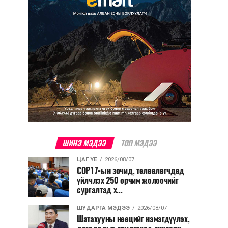
ШИНЭ МЭДЭЭ
ТОП МЭДЭЭ
ЦАГ ҮЕ
2026/08/07
COP17-ын зочид, төлөөлөгчдөд
үйлчлэх 250 орчим жолоочийг
сургалтад х...
ШУДАРГА МЭДЭЭ
2026/08/07
Шатахууны нөөцийг нэмэгдүүлэх,