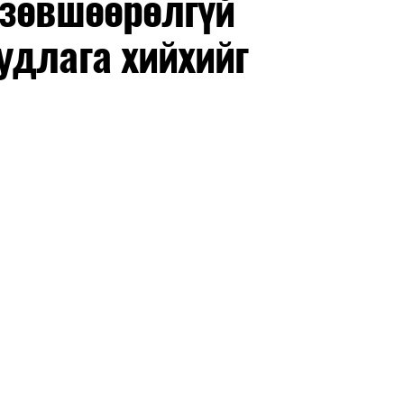
 зөвшөөрөлгүй
удлага хийхийг
маар эхэлнэ.
нхимаар үргэлжилнэ.
утнуудыг дотуур байранд оруулж эхэлнэ.
ны зохицуулалт
өдрүүдэд нийслэлийн бүх сургууль, цэцэрлэгт ажлын
 аливаа арга хэмжээ зохион байгуулахгүй болно.