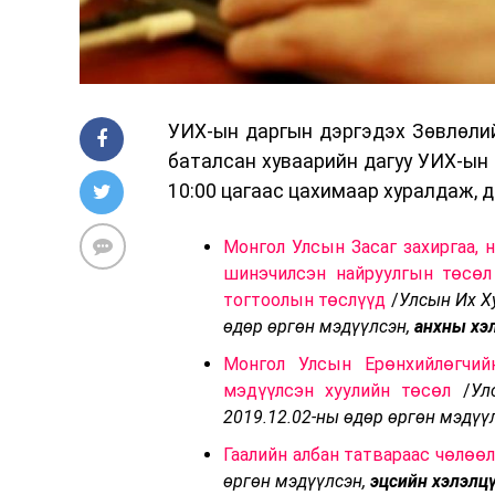
УИХ-ын даргын дэргэдэх Зөвлөлий
баталсан хуваарийн дагуу УИХ-ын 
10:00 цагаас цахимаар хуралдаж, д
Монгол Улсын Засаг захиргаа, 
шинэчилсэн найруулгын төсөл
тогтоолын төслүүд
/
Улсын Их Х
өдөр өргөн мэдүүлсэн,
анхны хэ
Монгол Улсын Ерөнхийлөгчий
мэдүүлсэн хуулийн төсөл
/
Ул
2019.12.02-ны өдөр өргөн мэдүү
Гаалийн албан татвараас чөлөөл
өргөн мэдүүлсэн,
эцсийн хэлэлц