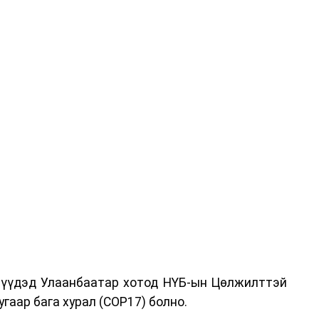
дрүүдэд Улаанбаатар хотод НҮБ-ын Цөлжилттэй
гаар бага хурал (COP17) болно.