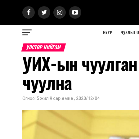
НҮҮР
ЧУХЛЫГ 
УЛСТӨР НИЙГЭМ
УИХ-ын чуулган
чуулна
Огноо:
5 жил 9 сар.өмнө
,
2020/12/04