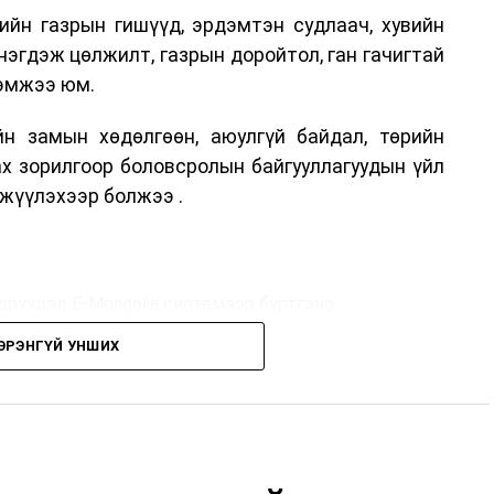
ийн газрын гишүүд, эрдэмтэн судлаач, хувийн
нэгдэж цөлжилт, газрын доройтол, ган гачигтай
хэмжээ юм.
н замын хөдөлгөөн, аюулгүй байдал, төрийн
ах зорилгоор боловсролын байгууллагуудын үйл
жүүлэхээр болжээ .
дрүүдэд E-Mongolia системээр бүртгэнэ.
ЭРЭНГҮЙ УНШИХ
дрүүдэд E-Mongolia системээр бүртгэнэ.
гийн баг сургуулиуд дээр ажиллахгүй.