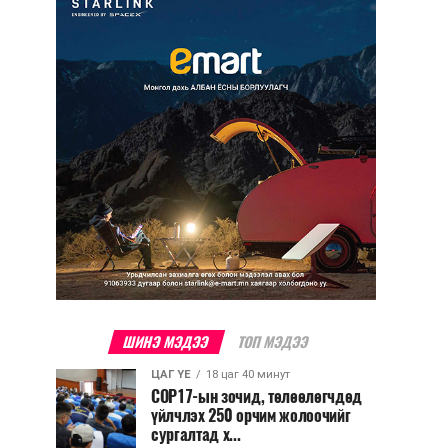
ШИНЭ МЭДЭЭ
ТОП МЭДЭЭ
ЦАГ ҮЕ
18 цаг 40 минут
COP17-ын зочид, төлөөлөгчдөд
үйлчлэх 250 орчим жолоочийг
сургалтад х...