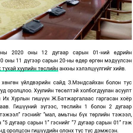
оны 2020 оны 12 дугаар сарын 01-ний өдрийн
0 оны 11 дүгээр сарын 20-ны өдөр өргөн мэдүүлсэн
 тухай хуулийн төслийн
анхны хэлэлцүүлгийг хийв.
, хөнгөн үйлдвэрийн сайд З.Мэндсайхан болон тус
д оролцлоо. Хуулийн төсөлтэй холбогдуулан асуулт
н Их Хурлын гишүүн Ж.Батжаргалаас гаргасан хоёр
ав. Гишүүний зүгээс, төслийн 1 болон 2 дугаар
тэжээл” гэснийг “мал, амьтны бүх төрлийн тэжээл,
 “5 дугаар сарын 1” гэснийг “7 дугаар сарын 01” гэж
нд оролцсон гишүүдийн олонх тус тус дэмжсэн.