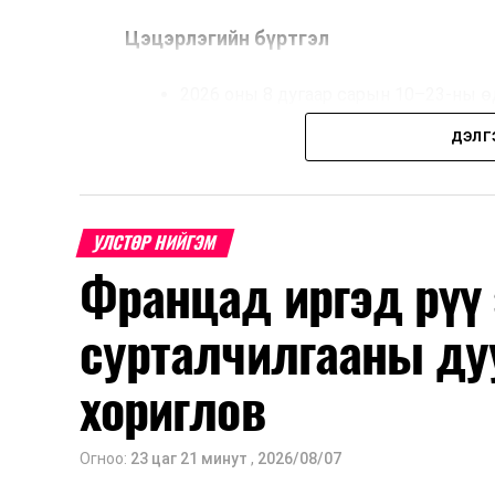
Цэцэрлэгийн бүртгэл
2026 оны 8 дугаар сарын 10–23-ны ө
Нэгдүгээр ангийн элсэлт
ДЭЛГ
2026 оны 8 дугаар сарын 17–28-ны ө
Энэ хугацаанд хүүхэд бүртгэх дэмжлэ
УЛСТӨР НИЙГЭМ
Францад иргэд рүү
Их, дээд сургуулийн хичээл
сурталчилгааны ду
2026 оны 9 дүгээр сарын 1-нээс цахи
2026 оны 9 дүгээр сарын 14-нөөс та
хориглов
Оюутны дотуур байр
Огноо:
23 цаг 21 минут
,
2026/08/07
2026 оны 9 дүгээр сарын 13-наас ою