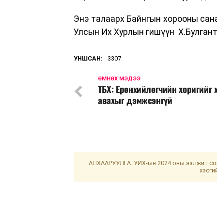
Энэ талаарх Байнгын хорооны сана
Улсын Их Хурлын гишүүн Х.Булгант
УНШСАН:
3307
ӨМНӨХ МЭДЭЭ
ТБХ: Ерөнхийлөгчийн хоригийг 
авахыг дэмжсэнгүй
АНХААРУУЛГА: УИХ-ын 2024 оны ээлжит сон
хэсги