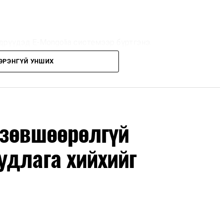
дрүүдэд E-Mongolia системээр бүртгэнэ.
ЭРЭНГҮЙ УНШИХ
дрүүдэд E-Mongolia системээр бүртгэнэ.
гийн баг сургуулиуд дээр ажиллахгүй.
 зөвшөөрөлгүй
удлага хийхийг
маар эхэлнэ.
нхимаар үргэлжилнэ.
утнуудыг дотуур байранд оруулж эхэлнэ.