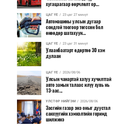
хугацаагаар өөрчлөлт ор...
ЦАГ ҮЕ
23 цаг 27 минут
Автомашины улсын дугаар
сондгой тоогоор төгссөн бол
өнөөдөр шатахуун...
ЦАГ ҮЕ
23 цаг 31 минут
Улаанбаатарт өдөртөө 30 хэм
дулаан
ЦАГ ҮЕ
2026/08/06
Улсын чанартай хатуу хучилттай
авто замын талаас илүү хувь нь
13-аас...
УЛСТӨР НИЙГЭМ
2026/08/06
Засгийн газар энэ оныг дуустал
санхүүгийн хэмнэлтийн горимд
шилжинэ