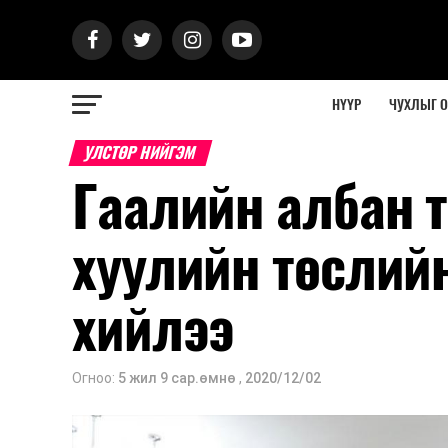
НҮҮР
ЧУХЛЫГ 
УЛСТӨР НИЙГЭМ
Гаалийн албан т
хуулийн төслий
хийлээ
Огноо:
5 жил 9 сар.өмнө
,
2020/12/02