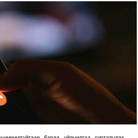
ны зохицуулалт
өдрүүдэд нийслэлийн бүх сургууль, цэцэрлэгт ажлын
 аливаа арга хэмжээ зохион байгуулахгүй болно.
шөөрөлгүйгээр бараа, үйлчилгээ сурталчлах