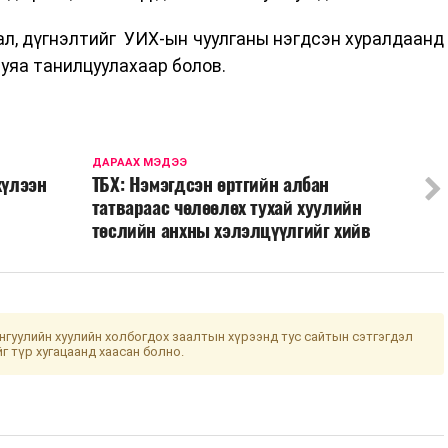
л, дүгнэлтийг УИХ-ын чуулганы нэгдсэн хуралдаанд
уяа танилцуулахаар болов.
ДАРААХ МЭДЭЭ
хүлээн
ТБХ: Нэмэгдсэн өртгийн албан
татвараас чөлөөлөх тухай хуулийн
төслийн анхны хэлэлцүүлгийг хийв
гуулийн хуулийн холбогдох заалтын хүрээнд тус сайтын сэтгэгдэл
йг түр хугацаанд хаасан болно.