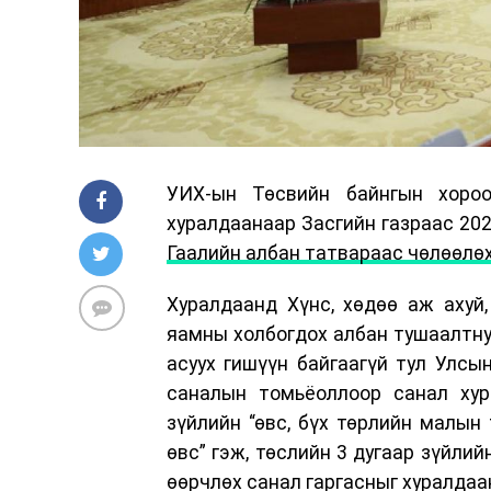
УИХ-ын Төсвийн байнгын хоро
хуралдаанаар Засгийн газраас 202
Гаалийн албан татвараас чөлөөлөх
Хуралдаанд Хүнс, хөдөө аж ахуй
яамны холбогдох албан тушаалтнуу
асуух гишүүн байгаагүй тул Улсы
саналын томьёоллоор санал хура
зүйлийн “өвс, бүх төрлийн малын 
өвс” гэж, төслийн 3 дугаар зүйлийн
өөрчлөх санал гаргасныг хуралдаа