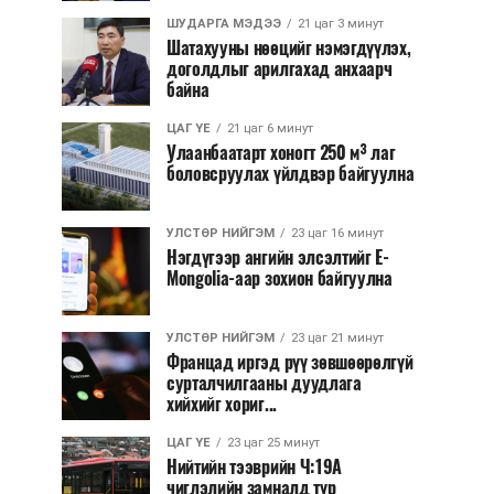
ШУДАРГА МЭДЭЭ
21 цаг 3 минут
Шатахууны нөөцийг нэмэгдүүлэх,
доголдлыг арилгахад анхаарч
байна
ЦАГ ҮЕ
21 цаг 6 минут
Улаанбаатарт хоногт 250 м³ лаг
боловсруулах үйлдвэр байгуулна
УЛСТӨР НИЙГЭМ
23 цаг 16 минут
Нэгдүгээр ангийн элсэлтийг E-
Mongolia-аар зохион байгуулна
УЛСТӨР НИЙГЭМ
23 цаг 21 минут
Францад иргэд рүү зөвшөөрөлгүй
сурталчилгааны дуудлага
хийхийг хориг...
ЦАГ ҮЕ
23 цаг 25 минут
Нийтийн тээврийн Ч:19А
чиглэлийн замналд түр