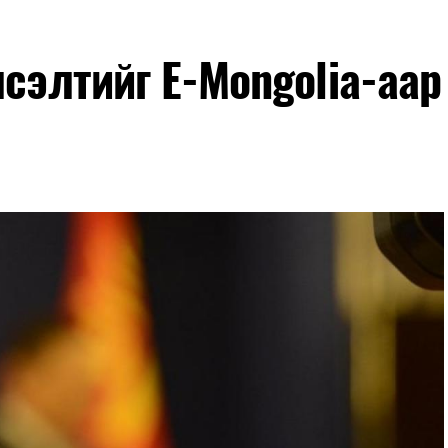
лсэлтийг E-Mongolia-аар