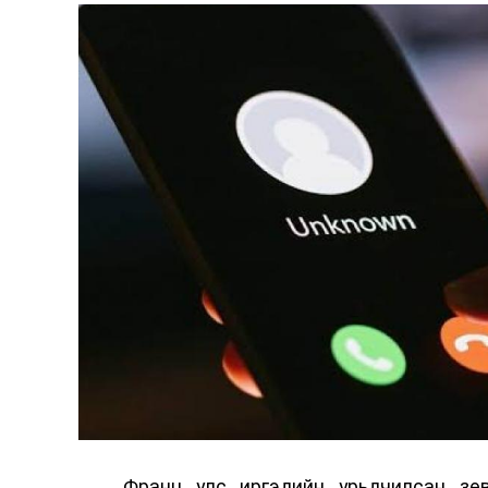
Сургууль, цэцэрлэгийн үйл ажиллагаа
2026 оны 8 дугаар сарын 17–28-ны 
байранд элсэлт, бүртгэл болон бусад
Франц улс иргэдийн урьдчилсан зөв