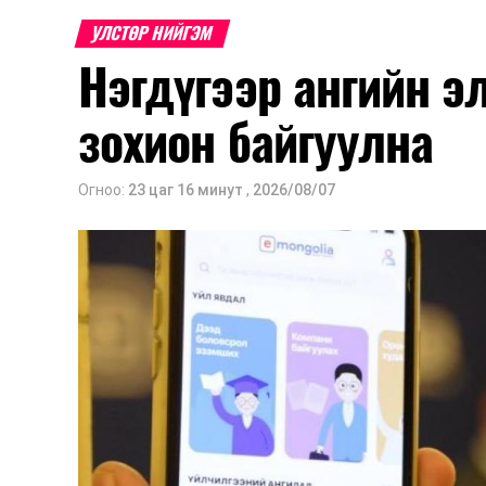
УЛСТӨР НИЙГЭМ
Нэгдүгээр ангийн э
зохион байгуулна
Огноо:
23 цаг 16 минут
,
2026/08/07