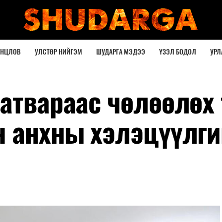
ОНЦЛОВ
УЛСТӨР НИЙГЭМ
ШУДАРГА МЭДЭЭ
ҮЗЭЛ БОДОЛ
УРЛ
атвараас чөлөөлөх 
н анхны хэлэцүүлги