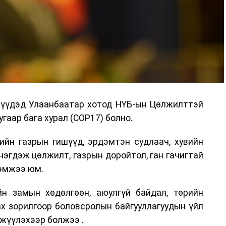
дрүүдэд Улаанбаатар хотод НҮБ-ын Цөлжилттэй
гаар бага хурал (COP17) болно.
ийн газрын гишүүд, эрдэмтэн судлаач, хувийн
нэгдэж цөлжилт, газрын доройтол, ган гачигтай
хэмжээ юм.
н замын хөдөлгөөн, аюулгүй байдал, төрийн
ах зорилгоор боловсролын байгууллагуудын үйл
жүүлэхээр болжээ .