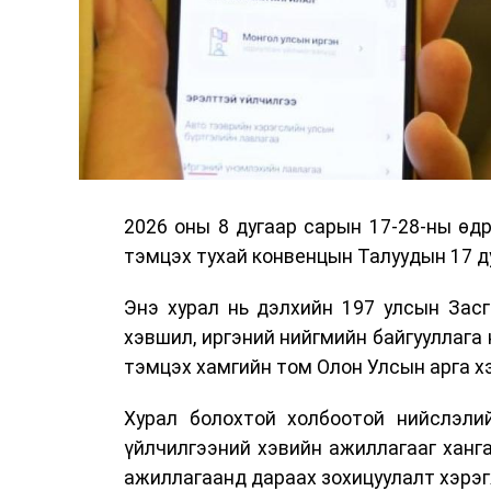
2026 оны 8 дугаар сарын 17-28-ны ө
тэмцэх тухай конвенцын Талуудын 17 ду
Энэ хурал нь дэлхийн 197 улсын Засг
хэвшил, иргэний нийгмийн байгууллага 
тэмцэх хамгийн том Олон Улсын арга 
Хурал болохтой холбоотой нийслэлий
үйлчилгээний хэвийн ажиллагааг ханг
ажиллагаанд дараах зохицуулалт хэрэг