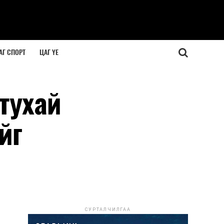
АГ СПОРТ
ЦАГ ҮЕ
тухай
йг
СУРТАЛЧИЛГАА