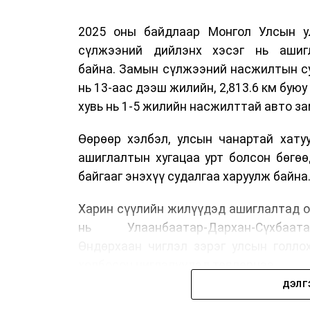
2025 оны байдлаар Монгол Улсын у
сүлжээний дийлэнх хэсэг нь ашиг
байна. Замын сүлжээний насжилтын суд
нь 13-аас дээш жилийн, 2,813.6 км буюу 
хувь нь 1-5 жилийн насжилттай авто за
Өөрөөр хэлбэл, улсын чанартай хату
ашиглалтын хугацаа урт болсон бөгө
байгааг энэхүү судалгаа харуулж байна
Харин сүүлийн жилүүдэд ашиглалтад о
нь Улаанбаатар-Дархан-Сүхбаата
Өндөрхаан чиглэл зэрэг улсын голло
холбосон чиглэлүүдэд төвлөрчээ.
ДЭЛГ
Авто замын насжилтыг тогтмол үнэлж