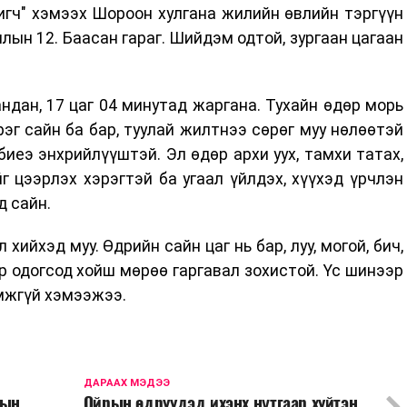
игч" хэмээх Шороон хулгана жилийн өвлийн тэргүүн
лын 12. Баасан гараг. Шийдэм одтой, зургаан цагаан
ндан, 17 цаг 04 минутад жаргана. Тухайн өдөр морь
эг сайн ба бар, туулай жилтнээ сөрөг муу нөлөөтэй
биеэ энхрийлүүштэй. Эл өдөр архи уух, тамхи татах,
г цээрлэх хэрэгтэй ба угаал үйлдэх, хүүхэд үрчлэн
д сайн.
хийхэд муу. Өдрийн сайн цаг нь бар, луу, могой, бич,
ар одогсод хойш мөрөө гаргавал зохистой. Үс шинээр
омжгүй хэмээжээ.
ДАРААХ МЭДЭЭ
гын
Ойрын өдрүүдэд ихэнх нутгаар хүйтэн