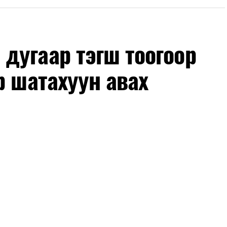
лөх нь замын хөдөлгөөний аюулгүй байдлыг
гах, төсвийн хөрөнгө оруулалтыг оновчтой
лбаныхан хэлж байна
гэж Зам, тээврийн яамнаас
дугаар тэгш тоогоор
р шатахуун авах