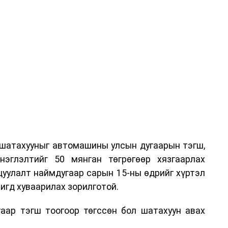
 шатахууныг автомашины улсын дугаарын тэгш,
нэглэлтийг 50 мянган төгрөгөөр хязгаарлах
цуулалт наймдугаар сарын 15-ны өдрийг хүртэл
игд хуваарилах зорилготой.
ар тэгш тоогоор төгссөн бол шатахуун авах