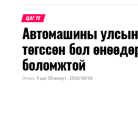
шинжлэх ухааны үндэслэлтэй төлөв
хангах, ашиглалтын хугацааг уртас
ЦАГ ҮЕ
төлөвлөхөд чухал ач холбогдолтойг а
Автомашины улсын 
мэдээллээ.
төгссөн бол өнөөдө
боломжтой
Огноо:
4 цаг 58 минут
,
2026/08/06