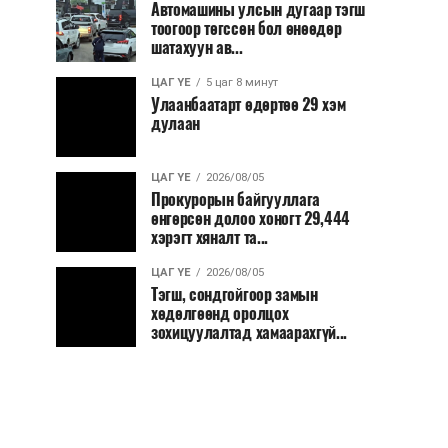
Автомашины улсын дугаар тэгш
тоогоор төгссөн бол өнөөдөр
шатахуун ав...
ЦАГ ҮЕ
5 цаг 8 минут
Улаанбаатарт өдөртөө 29 хэм
дулаан
ЦАГ ҮЕ
2026/08/05
Прокурорын байгууллага
өнгөрсөн долоо хоногт 29,444
хэрэгт хяналт та...
ЦАГ ҮЕ
2026/08/05
Тэгш, сондгойгоор замын
хөдөлгөөнд оролцох
зохицуулалтад хамаарахгүй...