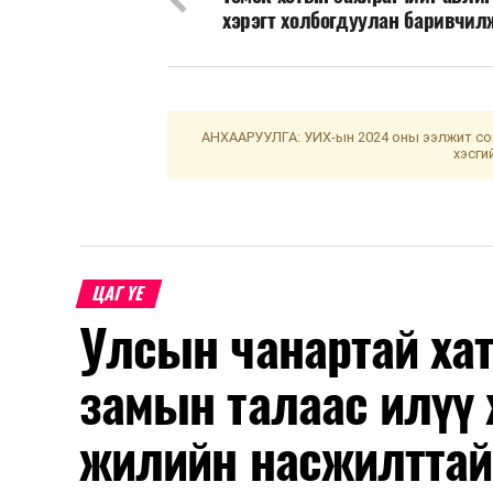
хэрэгт холбогдуулан баривчил
АНХААРУУЛГА: УИХ-ын 2024 оны ээлжит сон
хэсги
ЦАГ ҮЕ
Улсын чанартай хат
замын талаас илүү 
жилийн насжилттай