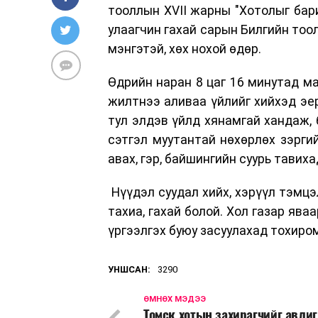
тооллын XVII жарны "Хотолыг бар
улаагчин гахай сарын Билгийн тоол
мэнгэтэй, хөх нохой өдөр.
Өдрийн наран 8 цаг 16 минутад ма
жилтнээ аливаа үйлийг хийхэд эер
тул элдэв үйлд хянамгай хандаж, 
сэтгэл муутантай нөхөрлөх зэргий
авах, гэр, байшингийн суурь тавиха
Нүүдэл суудал хийх, хэрүүл тэмцэл 
тахиа, гахай болой. Хол газар ява
үргээлгэх буюу засуулахад тохир
УНШСАН:
3290
ӨМНӨХ МЭДЭЭ
Томск хотын захирагчийг авли