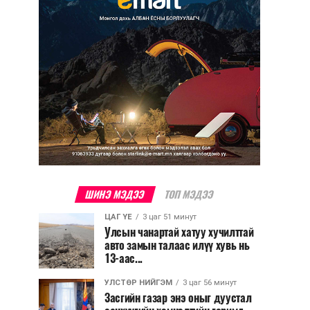
ШИНЭ МЭДЭЭ
ТОП МЭДЭЭ
ЦАГ ҮЕ
3 цаг 51 минут
Улсын чанартай хатуу хучилттай
авто замын талаас илүү хувь нь
13-аас...
УЛСТӨР НИЙГЭМ
3 цаг 56 минут
Засгийн газар энэ оныг дуустал