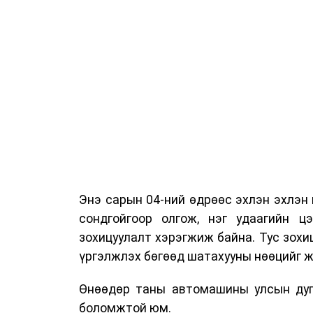
Энэ сарын 04-ний өдрөөс эхлэн эхлэн
сондгойгоор олгож, нэг удаагийн цэ
зохицуулалт хэрэгжиж байна. Тус зохи
үргэлжлэх бөгөөд шатахууны нөөцийг ж
Өнөөдөр таны автомашины улсын дуга
боломжтой юм.