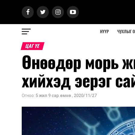
НҮҮР
ЧУХЛЫГ 
ЦАГ ҮЕ
Өнөөдөр морь ж
хийхэд эерэг са
Огноо:
5 жил 9 сар.өмнө
,
2020/11/27