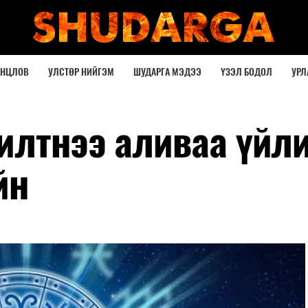
ОНЦЛОВ
УЛСТӨР НИЙГЭМ
ШУДАРГА МЭДЭЭ
ҮЗЭЛ БОДОЛ
УРЛ
илтнээ аливаа үйл
йн