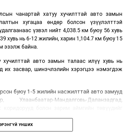
лсын чанартай хатуу хучилттай авто замын
лалтын хугацаа өндөр болсон үзүүлэлттэй
алгаанаас үзвэл нийт 4,038.5 км буюу 56 хувь
39 хувь нь 6-12 жилийн, харин 1,104.7 км буюу 15
м эзэлж байна.
у хучилттай авто замын талаас илүү хувь нь
өд их засвар, шинэчлэлийн хэрэгцээ нэмэгдэж
.
рсон буюу 1-5 жилийн насжилттай авто замууд
р, Улаанбаатар-Мандалговь-Даланзадгад,
х коридорууд болон зарим аймгийн төвүүдийг
ЭРЭНГҮЙ УНШИХ
, их засвар, ээлжит засвар арчлалтын ажлыг