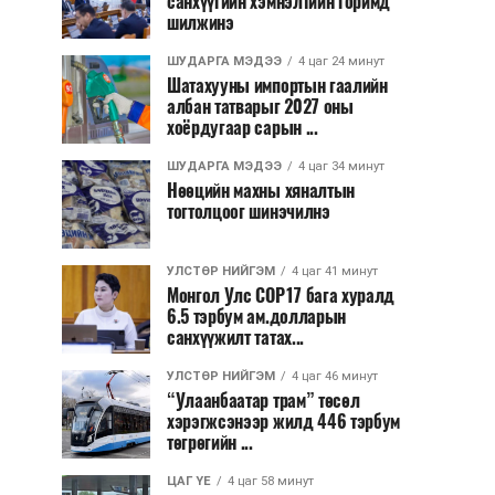
санхүүгийн хэмнэлтийн горимд
шилжинэ
ШУДАРГА МЭДЭЭ
4 цаг 24 минут
Шатахууны импортын гаалийн
албан татварыг 2027 оны
хоёрдугаар сарын ...
ШУДАРГА МЭДЭЭ
4 цаг 34 минут
Нөөцийн махны хяналтын
тогтолцоог шинэчилнэ
УЛСТӨР НИЙГЭМ
4 цаг 41 минут
Монгол Улс COP17 бага хуралд
6.5 тэрбум ам.долларын
санхүүжилт татах...
УЛСТӨР НИЙГЭМ
4 цаг 46 минут
“Улаанбаатар трам” төсөл
хэрэгжсэнээр жилд 446 тэрбум
төгрөгийн ...
ЦАГ ҮЕ
4 цаг 58 минут