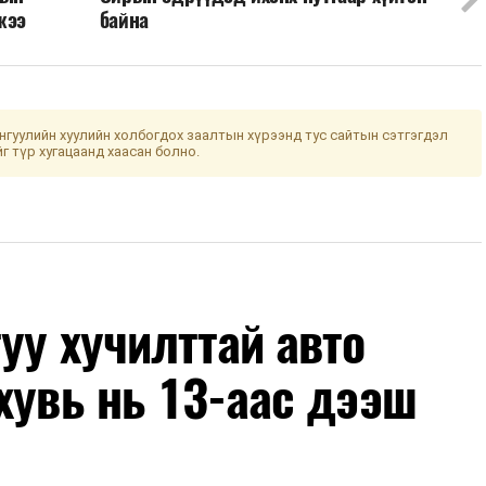
жээ
байна
гуулийн хуулийн холбогдох заалтын хүрээнд тус сайтын сэтгэгдэл
йг түр хугацаанд хаасан болно.
уу хучилттай авто
хувь нь 13-аас дээш