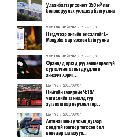
Улаанбаатарт хоногт 250 м³ лаг
боловсруулах үйлдвэр байгуулна
УЛСТӨР НИЙГЭМ
2026/08/07
Нэгдүгээр ангийн элсэлтийг E-
Mongolia-аар зохион байгуулна
УЛСТӨР НИЙГЭМ
2026/08/07
Францад иргэд рүү зөвшөөрөлгүй
сурталчилгааны дуудлага
хийхийг хориг...
ЦАГ ҮЕ
2026/08/07
Нийтийн тээврийн Ч:19А
чиглэлийн замналд түр
хугацаагаар өөрчлөлт ор...
ЦАГ ҮЕ
2026/08/07
Автомашины улсын дугаар
сондгой тоогоор төгссөн бол
өнөөдөр шатахуун...