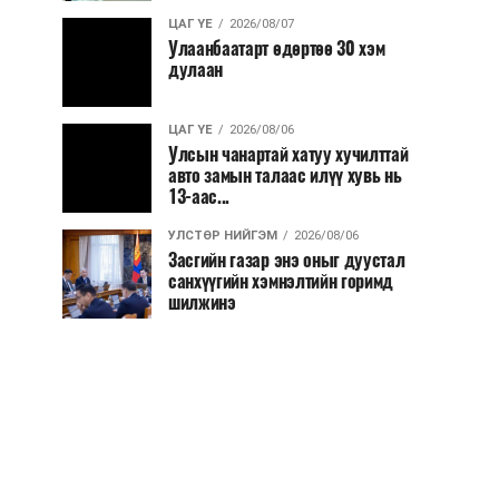
ЦАГ ҮЕ
2026/08/07
Улаанбаатарт өдөртөө 30 хэм
дулаан
ЦАГ ҮЕ
2026/08/06
Улсын чанартай хатуу хучилттай
авто замын талаас илүү хувь нь
13-аас...
УЛСТӨР НИЙГЭМ
2026/08/06
Засгийн газар энэ оныг дуустал
санхүүгийн хэмнэлтийн горимд
шилжинэ