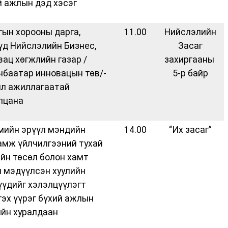
й ажлын дэд хэсэг
гын хорооны дарга,
11.00
Нийслэлийн
үд Нийслэлийн Бизнес,
Засаг
вац хөгжлийн газар /
захиргааны
нбаатар инновацын төв/-
5-р байр
йл ажиллагаатай
лцана
мийн эрүүл мэндийн
14.00
“Их засаг”
амж үйлчилгээний тухай
ийн төсөл болон хамт
н мэдүүлсэн хуулийн
үүдийг хэлэлцүүлэгт
гэх үүрэг бүхий ажлын
ийн хуралдаан