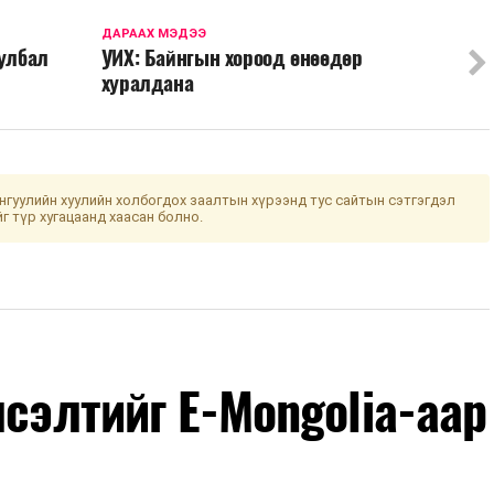
ДАРААХ МЭДЭЭ
уулбал
УИХ: Байнгын хороод өнөөдөр
хуралдана
гуулийн хуулийн холбогдох заалтын хүрээнд тус сайтын сэтгэгдэл
йг түр хугацаанд хаасан болно.
лсэлтийг E-Mongolia-аар