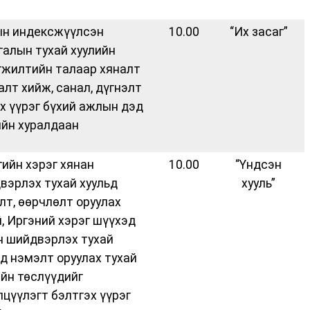
н индексжүүлсэн
10.00
“Их засаг”
галын тухай хуулийн
гжилтийн талаар хяналт
алт хийж, санал, дүгнэлт
ах үүрэг бүхий ажлын дэд
ийн хуралдаан
гийн хэрэг хянан
10.00
“Үндсэн
вэрлэх тухай хуульд
хууль”
лт, өөрчлөлт оруулах
й, Иргэний хэрэг шүүхэд
н шийдвэрлэх тухай
ьд нэмэлт оруулах тухай
ийн төслүүдийг
лцүүлэгт бэлтгэх үүрэг