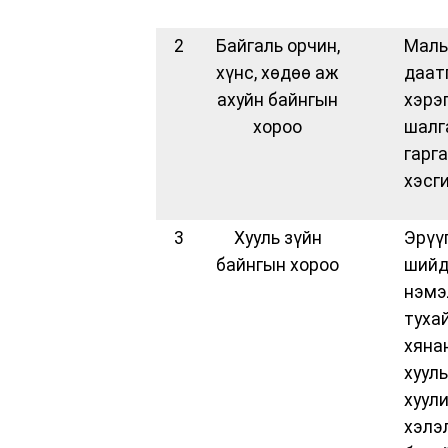
2
Байгаль орчин,
Малы
хүнс, хөдөө аж
даат
ахуйн байнгын
хэрэ
хороо
шалг
гарг
хэсг
3
Хууль зүйн
Эрүү
байнгын хороо
шийд
нэмэ
туха
хяна
хуул
хуул
хэлэ