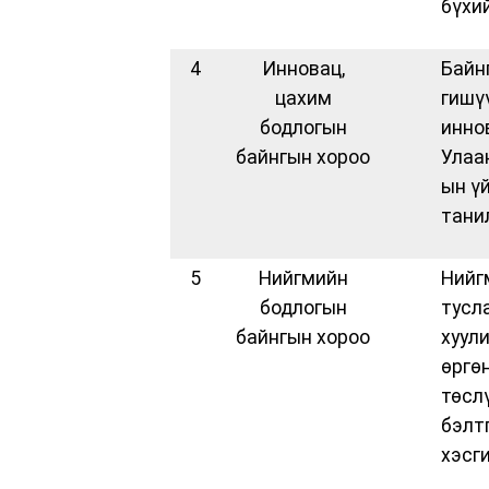
бүхи
4
Инновац,
Байн
цахим
гишү
бодлогын
инно
байнгын хороо
Улаа
ын ү
тани
5
Нийгмийн
Нийг
бодлогын
тусл
байнгын хороо
хуул
өргө
төсл
бэлт
хэсг