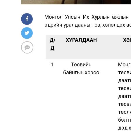
Монгол Улсын Их Хурлын ажлын х
өдрийн уралдааны тов, хэлэлцэх а
Д/
ХУРАЛДААН
ХЭ
Д
1
Төсвийн
Монг
байнгын хороо
төсв
даат
төсв
даат
төсв
төсл
бэлт
дэд 