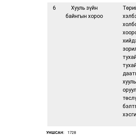
6
Хууль зүйн
Төри
байнгын хороо
хэлб
холб
хоор
хийд
зори
туха
туха
даат
хуул
оруу
төсл
бэлт
хэсг
УНШСАН:
1728