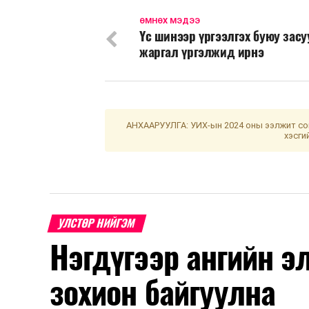
ӨМНӨХ МЭДЭЭ
Үс шинээр үргээлгэх буюу зас
жаргал үргэлжид ирнэ
АНХААРУУЛГА: УИХ-ын 2024 оны ээлжит сон
хэсги
УЛСТӨР НИЙГЭМ
Нэгдүгээр ангийн э
зохион байгуулна