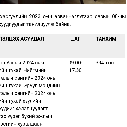
эсгүүдийн 2023 оын арваннэгдүгээр сарын 08-ны
суудлуудыг танилцуулж байна.
ЛЭЛЦЭХ АСУУДАЛ
ЦАГ
ТАНХИМ
ол Улсын 2024 оны
09.00-
334 тоот
ийн тухай, Нийгмийн
17.30
галын сангийн 2024 оны
ийн тухай, Эрүүл мэндийн
галын сангийн 2024 оны
ийн тухай хуулийн
үүдийг хэлэлцүүлэгт
гэх үүрэг бүхий ажлын
хэсгийн хуралдаан