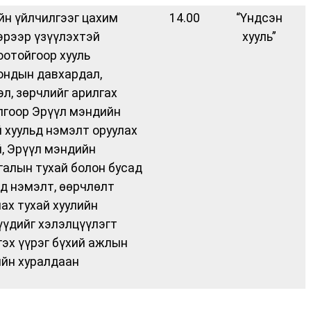
йн үйлчилгээг цахим
14.00
“Үндсэн
эрээр үзүүлэхтэй
хууль”
оотойгоор хууль
ондын давхардал,
эл, зөрчлийг арилгах
лгоор Эрүүл мэндийн
й хуульд нэмэлт оруулах
й, Эрүүл мэндийн
галын тухай болон бусад
ьд нэмэлт, өөрчлөлт
лах тухай хуулийн
үүдийг хэлэлцүүлэгт
гэх үүрэг бүхий ажлын
ийн хуралдаан