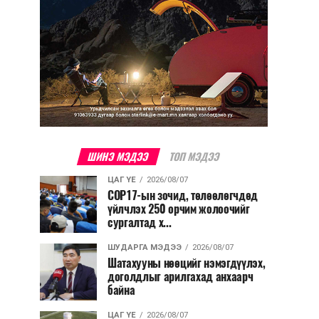
ШИНЭ МЭДЭЭ
ТОП МЭДЭЭ
ЦАГ ҮЕ
2026/08/07
COP17-ын зочид, төлөөлөгчдөд
үйлчлэх 250 орчим жолоочийг
сургалтад х...
ШУДАРГА МЭДЭЭ
2026/08/07
Шатахууны нөөцийг нэмэгдүүлэх,
доголдлыг арилгахад анхаарч
байна
ЦАГ ҮЕ
2026/08/07