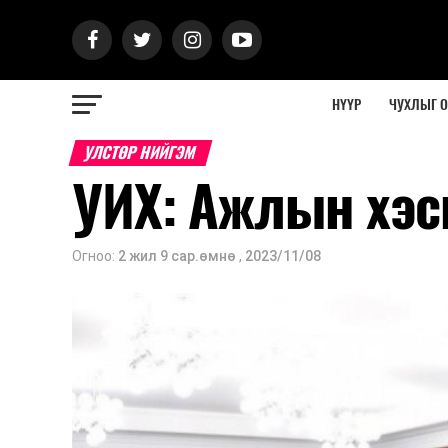
НҮҮР
ЧУХЛЫГ 
УЛСТӨР НИЙГЭМ
УИХ: Ажлын хэс
Огноо:
2 жил 9 сар.өмнө
,
2023/11/08