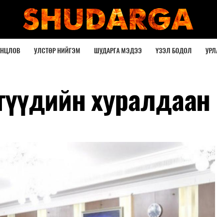
ОНЦЛОВ
УЛСТӨР НИЙГЭМ
ШУДАРГА МЭДЭЭ
ҮЗЭЛ БОДОЛ
УРЛ
гүүдийн хуралдаан