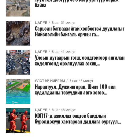
хичээн ажиллаж байна хэмээв.
байна
ЦАГ ҮЕ
8 цаг 31 минут
Сарьсан багваахайтай холбоотой дуудлагыг
Нийслэлийн байгаль орчны га...
ЦАГ ҮЕ
8 цаг 41 минут
Улсын дугаарын тэгш, сондгойгоор ангилан
хөдөлгөөнд оролцуулах зохиц...
УЛСТӨР НИЙГЭМ
8 цаг 45 минут
Нарантуул, Дүнжингарав, Шинэ 100 айл
худалдааны төвүүдийн авто зогсо...
ЦАГ ҮЕ
8 цаг 48 минут
КОП17-д ажиллах онцгой байдлын
бүрэлдэхүүн хамтарсан дадлага сургуул...