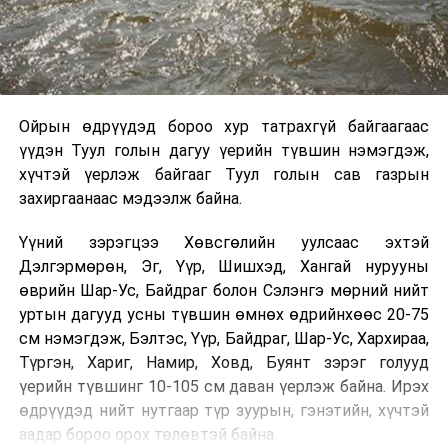
Ойрын өдрүүдэд бороо хур татрахгүй байгаагаас
үүдэн Туул голын дагуу үерийн түвшин нэмэгдэж,
хүчтэй үерлэж байгааг Туул голын сав газрын
захиргаанаас мэдээлж байна.
Үүний зэрэгцээ Хөвсгөлийн уулсаас эхтэй
Дэлгэрмөрөн, Эг, Үүр, Шишхэд, Хангай нурууны
өврийн Шар-Ус, Байдраг болон Сэлэнгэ мөрний нийт
уртын дагууд усны түвшин өмнөх өдрийнхөөс 20-75
см нэмэгдэж, Бэлтэс, Үүр, Байдраг, Шар-Ус, Хархираа,
Түргэн, Хариг, Намир, Ховд, Буянт зэрэг голууд
үерийн түвшинг 10-105 см даван үерлэж байна. Ирэх
өдрүүдэд нийт нутгаар түр зуурын, гэнэтийн, хүчтэй
аадар бороо орох төлөвтэй байна.