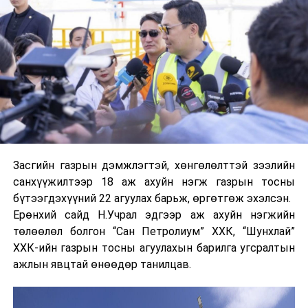
Засгийн газрын дэмжлэгтэй, хөнгөлөлттэй зээлийн
санхүүжилтээр 18 аж ахуйн нэгж газрын тосны
бүтээгдэхүүний 22 агуулах барьж, өргөтгөж эхэлсэн.
Ерөнхий сайд Н.Учрал эдгээр аж ахуйн нэгжийн
төлөөлөл болгон “Сан Петролиум” ХХК, “Шунхлай”
ХХК-ийн газрын тосны агуулахын барилга угсралтын
ажлын явцтай өнөөдөр танилцав.