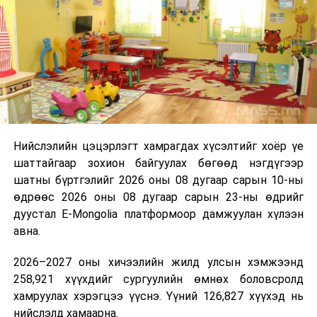
“Сан Петролиум” ХХК нь Сонгинохайрхан дүүргийн 20
дугаар хороонд 16,000м³ үүнээс 8000м3-ийн
багтаамжтай савыг өөрийн хөрөнгө оруулалтаар
барьж байна. Үлдсэн 8000м3 агуулахын нийт хөрөнгө
оруулалтын хэмжээ нь 10.0 тэрбум төгрөг бөгөөд
жилийн есөн хувийн хүүтэй хөнгөлөлттэй зээлийн
хүрээнд 10.0 тэрбум төгрөгийн санхүүжилт
Нийслэлийн цэцэрлэгт хамрагдах хүсэлтийг хоёр үе
арилжааны банкнаас авчээ. Газрын тосны
шаттайгаар зохион байгуулах бөгөөд нэгдүгээр
бүтээгдэхүүний агуулахын барилга угсралтын ажлын
шатны бүртгэлийг 2026 оны 08 дугаар сарын 10-ны
гүйцэтгэл 95 хувьтай байгаа бөгөөд 2026 оны
өдрөөс 2026 оны 08 дугаар сарын 23-ны өдрийг
наймдугаар сарын 20-ны дотор бүрэн дуусгаж,
дуустал E-Mongolia платформоор дамжуулан хүлээн
ашиглалтад оруулах гэж байна. Эдгээр агуулах
авна.
ашиглалтад орсноор Улаанбаатар хотын АИ-92-ийн
хэрэглээний 13 хоногийн хэрэгцээг бүрэн хангах юм.
2026–2027 оны хичээлийн жилд улсын хэмжээнд
Ерөнхий сайд тус агуулахыг ашиглалтад хүлээн
258,921 хүүхдийг сургуулийн өмнөх боловсролд
авахад зөвшөөрлийн саад бэрхшээл учруулахгүй
хамруулах хэрэгцээ үүснэ. Үүний 126,827 хүүхэд нь
байхыг холбогдох албаныханд үүрэг болгов.
нийслэлд хамаарна.