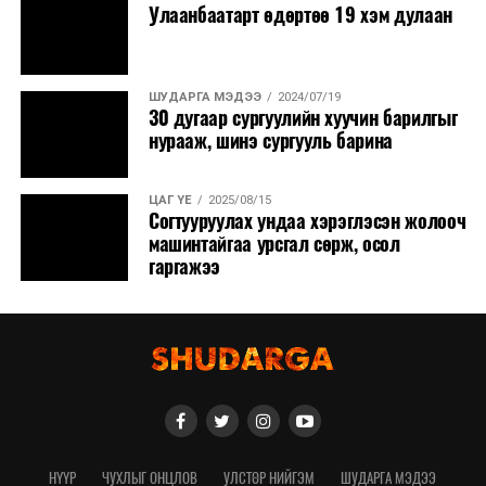
Улаанбаатарт өдөртөө 19 хэм дулаан
тохируулга болон ашиглалтад хүлээлгэн өгөх бэлтгэл
ажлыг гүйцэтгэж байна.
ШУДАРГА МЭДЭЭ
2024/07/19
30 дугаар сургуулийн хуучин барилгыг
нурааж, шинэ сургууль барина
ЦАГ ҮЕ
2025/08/15
Согтууруулах ундаа хэрэглэсэн жолооч
машинтайгаа урсгал сөрж, осол
гаргажээ
НҮҮР
ЧУХЛЫГ ОНЦЛОВ
УЛСТӨР НИЙГЭМ
ШУДАРГА МЭДЭЭ