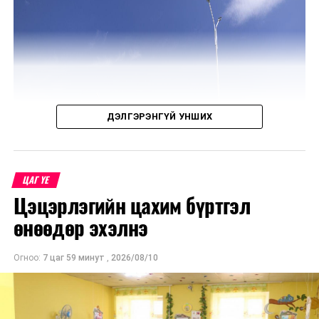
ДЭЛГЭРЭНГҮЙ УНШИХ
ЦАГ ҮЕ
Цэцэрлэгийн цахим бүртгэл
өнөөдөр эхэлнэ
Огноо:
7 цаг 59 минут
,
2026/08/10