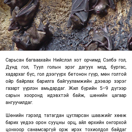
Хэрэв шилжилт хөдөлгөөн хийх бол 2026 оны
08 дугаар сарын 07-ны өдрөөс өмнө
баталгаажуулсан байх.
Харин “Шунхлай” ХХК 100,000 м³ буюу Монгол Улсад
хамгийн том хүчин чадалтайд тооцогдох газрын
тосны бүтээгдэхүүний агуулахыг
Сонгинохайрхандүүргийн 21 дүгээр хороонд барьж
байна. Тус бүр нь 14,000 м³ нэрлэсэн багтаамжтай, 36
Сарьсан багваахайн Нийслэл хот орчимд Сэлбэ гол,
метрийн диаметр, 14.5 метрийн өндөртэй долоон
Дунд гол, Туул голын эрэг дагуух мод, бургас,
босоо ган сав барихаар төлөвлөсөн. Нийт хөрөнгө
хадархаг бүс, гол дээгүүрх бетонон гүүр, мөн голтой
оруулалтын хэмжээ 151.26 тэрбум төгрөг бөгөөд
ойр байрлах барилга байгууламжийн дээвэр зэрэг
жилийн 9 хувийн хүүтэй хөнгөлөлттэй зээлийн
газарт үүрлэн амьдардаг. Жил бүрийн 5–9 дүгээр
хүрээнд арилжааны банкнаас 151.0 тэрбумын
сарын хооронд идэвхтэй байж, шөнийн цагаар
санхүүжилт авсан байна. Газрын тосны
ангуучилдаг.
бүтээгдэхүүний агуулахын барилга угсралтын ажлын
гүйцэтгэл нь 40 хувьтай байгаа бөгөөд 2027 оны 12
Шөнийн гэрэлд татагдан цугларсан шавжийг хөөж
дүгээр сарын 31-нд багтаан бүрэн ашиглалтад
барих үедээ орон сууцны орц, айл өрхийн онгорхой
оруулахаар төлөвлөснийг “Шунхлай” ХХК-ийн техник
цонхоор санамсаргүй орж ирэх тохиолдол байдаг