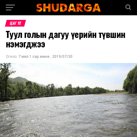
ЦАГ ҮЕ
Туул голын дагуу үерийн түвшин
нэмэгджээ
Огноо:
7 жил 1 сар.өмнө
,
2019/07/30