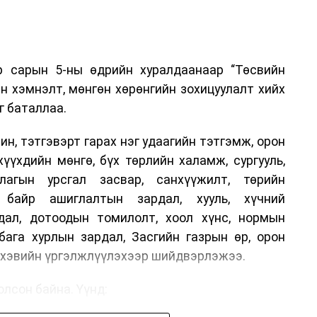
р сарын 5-ны өдрийн хуралдаанаар “Төсвийн
н хэмнэлт, мөнгөн хөрөнгийн зохицуулалт хийх
г баталлаа.
н, тэтгэвэрт гарах нэг удаагийн тэтгэмж, орон
хүүхдийн мөнгө, бүх төрлийн халамж, сургууль,
лагын урсгал засвар, санхүүжилт, төрийн
, байр ашиглалтын зардал, хууль, хүчний
дал, дотоодын томилолт, хоол хүнс, нормын
бага хурлын зардал, Засгийн газрын өр, орон
г хэвийн үргэлжлүүлэхээр шийдвэрлэжээ.
лсон байна. Үүнд: