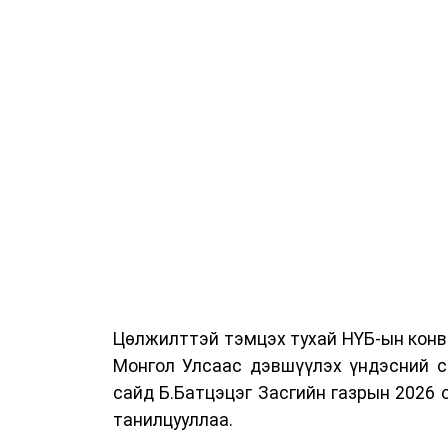
хувиар бууруулах, нөхөн томилгоо хий
урлаг, спортын арга хэмжээг зохион б
бий болгохгүй байх, эрчим хүчний хэр
шилжүүлэх, төрийн албан хаагчдыг
хэмжээг үргэлжлүүлэхийг үүрэг болгол
Төсвийн сахилга бат сайжирч, эд
тохиолдолд эдгээр хязгаарлалтыг үе ш
Цөлжилттэй тэмцэх тухай НҮБ-ын конве
Монгол Улсаас дэвшүүлэх үндэсний с
сайд Б.Батцэцэг Засгийн газрын 2026
танилцууллаа.