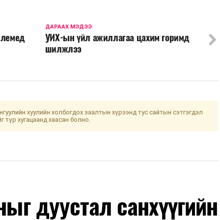
ДАРААХ МЭДЭЭ
елемед
УИХ-ын үйл ажиллагаа цахим горимд
шилжлээ
гуулийн хуулийн холбогдох заалтын хүрээнд тус сайтын сэтгэгдэл
йг түр хугацаанд хаасан болно.
оныг дуустал санхүүгийн