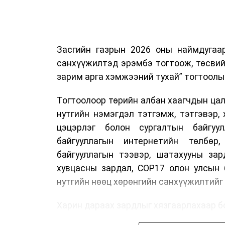
Засгийн газрын 2026 оны наймдугаа
санхүүжилтэд эрэмбэ тогтоож, төсвий
зарим арга хэмжээний тухай” тогтоолы
Тогтоолоор төрийн албан хаагчдын цали
нутгийн нэмэгдэл тэтгэмж, тэтгэвэр, 
цэцэрлэг болон сургалтын байгуул
байгууллагын интернетийн төлбөр
байгууллагын тээвэр, шатахууны зар
хувцасны зардал, COP17 олон улсын 
нутгийн нөөц хөрөнгийн санхүүжилтий
Харин дараах зардлыг хязгаарлахаар бо