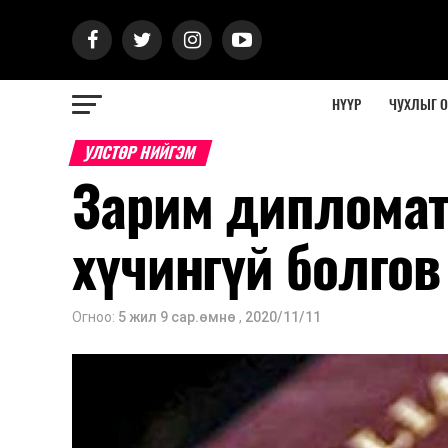
НҮҮР
ЧУХЛЫГ 
УЛСТӨР НИЙГЭМ
Зарим дипломат
хүчингүй болгов
Огноо:
5 жил 9 сар.өмнө
,
2020/11/11