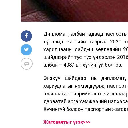
Дипломат, албан гадаад паспорты
хүрээнд Засгийн газрын 2020 о
харилцааны сайдын зөвлөлийн 20
шийдвэрийг тус тус үндэслэн 201
албан – 408/-ыг хүчингүй болгов.
Энэхүү шийдвэр нь дипломат,
хариуцлагыг нэмэгдүүлж, паспорт 
ажиллагааг нарийвчлах чиглэлээ
дараатай арга хэмжээний нэг хэсэ
Хүчингүй болсон паспортын жагса
Жагсаалтыг үзэх>>>