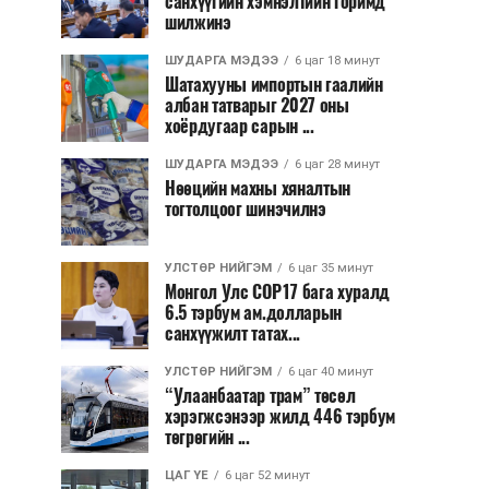
санхүүгийн хэмнэлтийн горимд
шилжинэ
ШУДАРГА МЭДЭЭ
6 цаг 18 минут
Шатахууны импортын гаалийн
албан татварыг 2027 оны
хоёрдугаар сарын ...
ШУДАРГА МЭДЭЭ
6 цаг 28 минут
Нөөцийн махны хяналтын
тогтолцоог шинэчилнэ
УЛСТӨР НИЙГЭМ
6 цаг 35 минут
Монгол Улс COP17 бага хуралд
6.5 тэрбум ам.долларын
санхүүжилт татах...
УЛСТӨР НИЙГЭМ
6 цаг 40 минут
“Улаанбаатар трам” төсөл
хэрэгжсэнээр жилд 446 тэрбум
төгрөгийн ...
ЦАГ ҮЕ
6 цаг 52 минут