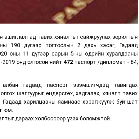
н ашиглалтад тавих хяналтыг сайжруулах зорилтын
ны 190 дүгээр тогтоолын 2 дахь хэсэг, Гадаад
20 оны 11 дүгээр сарын 5-ны өдрийн хуралдааны
6-2019 онд олгосон нийт
472
паспорт /дипломат - 64,
 албан гадаад паспорт эзэмшигчдэд тавигдах
олгох шалгуурыг өндөрсгөх, хадгалах, хяналт тавих
р Гадаад харилцааны яамнаас хэрэгжүүлж буй шат
г юм.
алтыг дараах холбоосоор үзэх боломжтой.