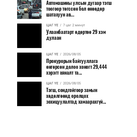
Автомашины улсын дугаар тэгш
тоогоор төгссөн бол өнөөдөр
шатахуун ав...
ЦАГ ҮЕ
7 цаг 2 минут
Улаанбаатарт өдөртөө 29 хэм
дулаан
ЦАГ ҮЕ
2026/08/05
Прокурорын байгууллага
өнгөрсөн долоо хоногт 29,444
хэрэгт хяналт та...
ЦАГ ҮЕ
2026/08/05
Тэгш, сондгойгоор замын
хөдөлгөөнд оролцох
зохицуулалтад хамаарахгүй...