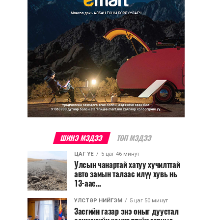
ШИНЭ МЭДЭЭ
ТОП МЭДЭЭ
ЦАГ ҮЕ
5 цаг 46 минут
Улсын чанартай хатуу хучилттай
авто замын талаас илүү хувь нь
13-аас...
УЛСТӨР НИЙГЭМ
5 цаг 50 минут
Засгийн газар энэ оныг дуустал