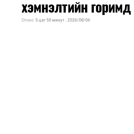
хэмнэлтийн горимд
Огноо:
5 цаг 50 минут
,
2026/08/06