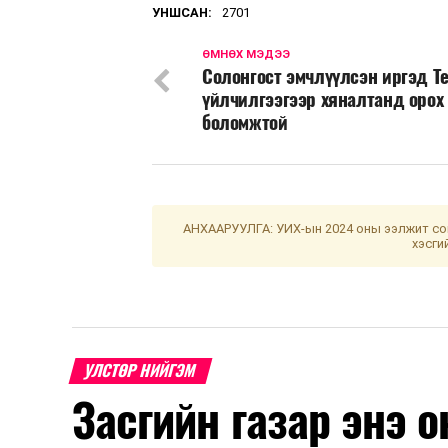
УНШСАН:
2701
ӨМНӨХ МЭДЭЭ
Солонгост эмчлүүлсэн иргэд Т
үйлчилгээгээр хяналтанд орох
боломжтой
АНХААРУУЛГА: УИХ-ын 2024 оны ээлжит сон
хэсги
УЛСТӨР НИЙГЭМ
Засгийн газар энэ 