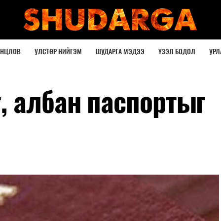
ОНЦЛОВ
УЛСТӨР НИЙГЭМ
ШУДАРГА МЭДЭЭ
ҮЗЭЛ БОДОЛ
УРЛ
, албан паспортыг