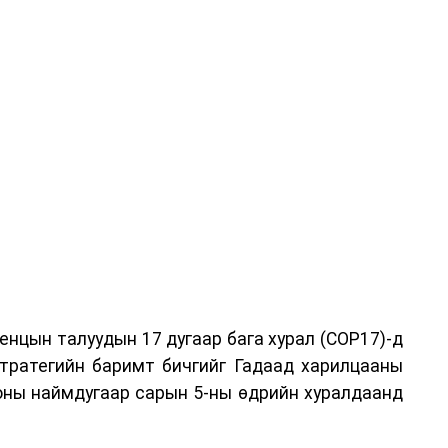
хгүй байх, аялал, амралт, зугаалга, хамт олны
айгуулахгүй байх, төрийн албанд шинэ орон тоо
эглээг хэмнэх, хурал, сургалтыг цахим хэлбэрт
 зарим өдрүүдэд цахимаар ажиллуулах арга
оо.
ийн засгийн нөхцөл байдал хэвийн болсон
аттайгаар сулруулах юм.
нцын талуудын 17 дугаар бага хурал (COP17)-д
тратегийн баримт бичгийг Гадаад харилцааны
 оны наймдугаар сарын 5-ны өдрийн хуралдаанд