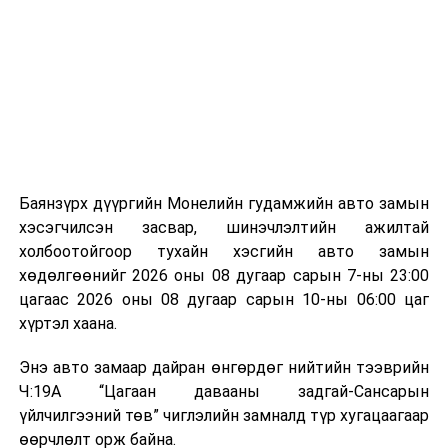
байгууламжаас гардаг лагийг байгаль орчинд аюулгүй
мэдээллээ.
аргаар боловсруулж, эзлэхүүнийг эрс бууруулах
зориулалттай. Лагийг өндөр температурт шатааснаар
эзлэхүүн нь 90 хүртэл хувиар буурч, бактери, вирус
болон бусад өвчин үүсгэгч бичил биетнийг устгах
боломжтой.
Түүнчлэн шаталтын явцад үүсэх дулааныг цахилгаан
болон дулааны эрчим хүч үйлдвэрлэхэд ашиглаж
Баянзүрх дүүргийн Монелийн гудамжийн авто замын
болдог. Зарим технологийн хувьд шаталтын дараа
хэсэгчилсэн засвар, шинэчлэлтийн ажилтай
үлдэх үнснээс фосфор зэрэг ашигт эрдсийг сэргээн
холбоотойгоор тухайн хэсгийн авто замын
авах боломжтой аж.
хөдөлгөөнийг 2026 оны 08 дугаар сарын 7-ны 23:00
цагаас 2026 оны 08 дугаар сарын 10-ны 06:00 цаг
Япон, Герман, Швейцар, Нидерланд, Өмнөд Солонгос
хүртэл хаана.
зэрэг улс лаг хатаах, шатаах технологийг ашиглаж
байна. Тухайлбал, Германд лаг шатаах үйлдвэрээс
Энэ авто замаар дайран өнгөрдөг нийтийн тээврийн
гарсан үнснээс фосфор сэргээн авах технологи
Ч:19А “Цагаан давааны задгай-Сансарын
ашигладаг бол Нидерландад төвлөрсөн лаг
үйлчилгээний төв” чиглэлийн замналд түр хугацаагаар
боловсруулах үйлдвэрүүдээр дулаан, цахилгаан
өөрчлөлт орж байна.