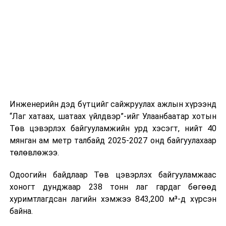
шат, маршрут, хөдөлгөөний зохион байгуулалт,
цагийн менежмент, мэдээлэл дамжуулах журам,
холбогдох байгууллагуудын уялдаа холбоо, аюулгүй
ажиллагааны чиглэлээр жолооч нарыг сургалт, арга
зүйгээр хангаж байна.
Мөн зам тээврийн осол, саатал болон бусад эрсдэл,
онцгой нөхцөл үүссэн үед авах арга хэмжээ, ачаалал
ихтэй нөхцөлд тайван, зөв, шуурхай шийдвэр гаргах,
Инженерийн дэд бүтцийг сайжруулах ажлын хүрээнд
өдөр тутмын ажлын бэлэн байдлыг хангах зэрэг
“Лаг хатаах, шатаах үйлдвэр”-ийг Улаанбаатар хотын
практик ур чадварыг сургалтын хөтөлбөрт тусгажээ.
Төв цэвэрлэх байгууламжийн урд хэсэгт, нийт 40
мянган ам метр талбайд 2025-2027 онд байгуулахаар
Сургалтыг танилцуулах лекц, асуулт-хариулт,
төлөвлөжээ.
жишээнд суурилсан сургалт, багаар ажиллах дасгал,
маршрут болон тээвэрлэлтийн урсгалын зураглалтай
Одоогийн байдлаар Төв цэвэрлэх байгууламжаас
танилцах, онцгой нөхцөлд ажиллах дадлага зэрэг
хоногт дунджаар 238 тонн лаг гардаг бөгөөд
онол, практик хосолсон хэлбэрээр зохион байгуулж
хуримтлагдсан лагийн хэмжээ 843,200 м³-д хүрсэн
байна.
байна.
Сургалтын үеэр COP17 олон улсын бага хурлыг