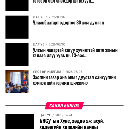
төгссөн бол өнөөдөр шатахуун...
ЦАГ ҮЕ
2026/08/07
Улаанбаатарт өдөртөө 30 хэм дулаан
ЦАГ ҮЕ
2026/08/06
Улсын чанартай хатуу хучилттай авто замын
талаас илүү хувь нь 13-аас...
УЛСТӨР НИЙГЭМ
2026/08/06
Засгийн газар энэ оныг дуустал санхүүгийн
хэмнэлтийн горимд шилжинэ
САНАЛ БОЛГОХ
ЦАГ ҮЕ
2025/02/24
БНСУ-ын Хүнс, хөдөө аж ахуй,
хөдөөгийн хөгжлийн яамны