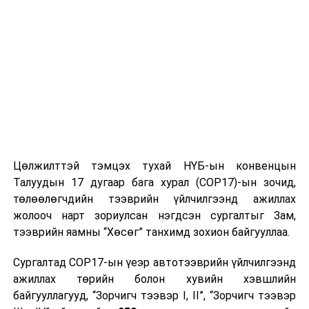
Цөлжилттэй тэмцэх тухай НҮБ-ын конвенцын
Талуудын 17 дугаар бага хурал (COP17)-ын зочид,
төлөөлөгчдийн тээврийн үйлчилгээнд ажиллах
жолооч нарт зориулсан нэгдсэн сургалтыг Зам,
тээврийн яамны “Хөсөг” танхимд зохион байгууллаа.
Сургалтад COP17-ын үеэр автотээврийн үйлчилгээнд
ажиллах төрийн болон хувийн хэвшлийн
байгууллагууд, “Зорчигч тээвэр I, II”, “Зорчигч тээвэр