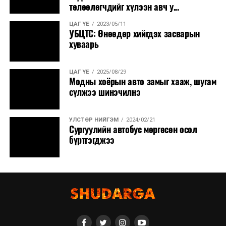
төлөөлөгчдийг хүлээн авч у...
ЦАГ ҮЕ
2023/05/11
УБЦТС: Өнөөдөр хийгдэх засварын
хуваарь
ЦАГ ҮЕ
2025/08/29
Модны хоёрын авто замыг хааж, шугам
сүлжээ шинэчилнэ
УЛСТӨР НИЙГЭМ
2024/02/21
Сургуулийн автобус мөргөсөн осол
бүртгэгджээ