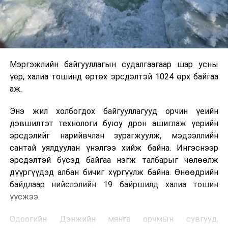
Мэргэжлийн байгууллагын судалгаагаар шар усны
үер, халиа тошинд өртөх эрсдэлтэй 1024 өрх байгаа
аж.
Энэ жил холбогдох байгууллагууд орчин үеийн
дэвшилтэт технологи буюу дрон ашиглаж үерийн
эрсдэлийг нарийвчлан зурагжуулж, мэдээллийн
сантай уялдуулан үнэлгээ хийж байна. Ингэснээр
эрсдэлтэй бүсэд байгаа нэгж талбарыг чөлөөлж
дүүргүүдэд албан бичиг хүргүүлж байна. Өнөөдрийн
байдлаар нийслэлийн 19 байршилд халиа тошин
үүсжээ.
Одоогийн Дэнжийн мянга орчмын сувгууд,