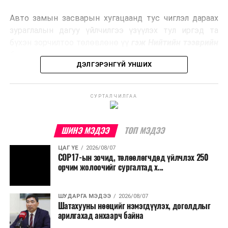
эрчим хүч үйлдвэрлэдэг.
Авто замын засварын хугацаанд тус чиглэл дараах
Ийнхүү лаг хатаах, шатаах технологийг лагийн
зураглалын дагуу үйлчилгээ үзүүлэх тул иргэд та
эзлэхүүнийг бууруулахын зэрэгцээ эрчим хүч
бүхэн зорчилтоо төлөвлөнө үү
гэж Нийтийн тээврийн
үйлдвэрлэх, нөөцийг дахин ашиглах чиглэлээр олон
бодлогын газраас мэдээллээ.
улсад өргөн ашиглаж байна.
ДЭЛГЭРЭНГҮЙ УНШИХ
СУРТАЛЧИЛГАА
ШИНЭ МЭДЭЭ
ТОП МЭДЭЭ
ЦАГ ҮЕ
2026/08/07
COP17-ын зочид, төлөөлөгчдөд үйлчлэх 250
орчим жолоочийг сургалтад х...
ШУДАРГА МЭДЭЭ
2026/08/07
Шатахууны нөөцийг нэмэгдүүлэх, доголдлыг
арилгахад анхаарч байна