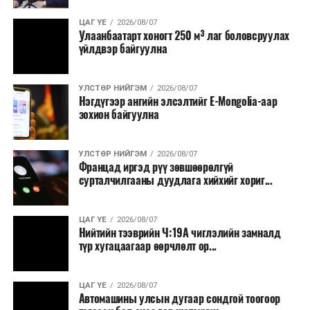
ЦАГ ҮЕ
2026/08/07
Улаанбаатарт хоногт 250 м³ лаг боловсруулах
үйлдвэр байгуулна
УЛСТӨР НИЙГЭМ
2026/08/07
Нэгдүгээр ангийн элсэлтийг E-Mongolia-аар
зохион байгуулна
УЛСТӨР НИЙГЭМ
2026/08/07
Францад иргэд рүү зөвшөөрөлгүй
сурталчилгааны дуудлага хийхийг хориг...
ЦАГ ҮЕ
2026/08/07
Нийтийн тээврийн Ч:19А чиглэлийн замналд
түр хугацаагаар өөрчлөлт ор...
ЦАГ ҮЕ
2026/08/07
Автомашины улсын дугаар сондгой тоогоор