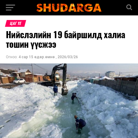
ЦАГ ҮЕ
Нийслэлийн 19 байршилд халиа
тошин үүсжээ
Огноо:
4 сар 15 өдөр.өмнө
,
2026/03/26