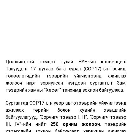
Цөлжилттэй тэмцэх тухай НҮБ-ын конвенцын
Талуудын 17 дугаар бага хурал (COP17)-ын зочид,
төлөөлөгчдийн тээврийн үйлчилгээнд ажиллах
жолооч нарт зориулсан нэгдсэн сургалтыг Зам,
тээврийн яамны “Хөсөг” танхимд зохион байгууллаа.
Сургалтад COP17-ын үеэр автотээврийн үйлчилгээнд
ажиллах төрийн болон хувийн хэвшлийн
байгууллагууд, “Зорчигч тээвэр I, II”, “Зорчигч тээвэр
III, IV”-ийн нийт
250 орчим жолооч
, тээврийн
хэрэгслийн зохион байгуулалт хариуцан ажиллах