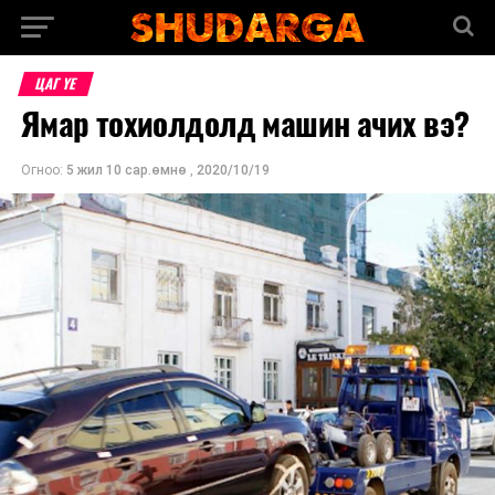
ЦАГ ҮЕ
Ямар тохиолдолд машин ачих вэ?
Огноо:
5 жил 10 сар.өмнө
,
2020/10/19