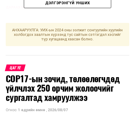
ДЭЛГЭРЭНГҮЙ УНШИХ
ДАРААХ МЭДЭЭ
Монголбанкны Ерөнхийлөгч Азийн хөгжлийн банкны
Монгол Улс дахь суурин төлөөлөгчийг хүлээн авч
уулзлаа
АНХААРУУЛГА: УИХ-ын 2024 оны ээлжит сонгуулийн хуулийн
холбогдох заалтын хүрээнд тус сайтын сэтгэгдэл хэсгийг
ӨМНӨХ МЭДЭЭ
түр хугацаанд хаасан болно.
Перугийн алдарт Мачу Пикчу
ЦАГ ҮЕ
COP17-ын зочид, төлөөлөгчдөд
үйлчлэх 250 орчим жолоочийг
сургалтад хамруулжээ
Огноо:
1 өдрийн өмнө
,
2026/08/07