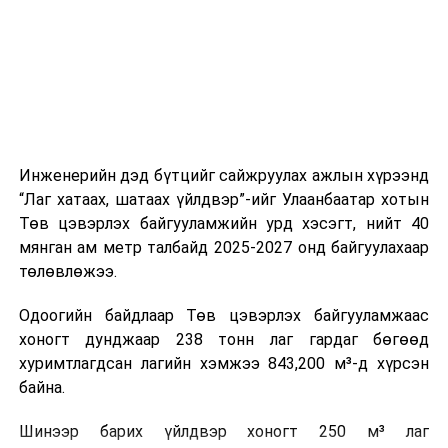
холбогдох байгууллагуудын уялдаа холбоо, аюулгүй
ажиллагааны чиглэлээр жолооч нарыг сургалт, арга
зүйгээр хангаж байна.
Мөн зам тээврийн осол, саатал болон бусад эрсдэл,
онцгой нөхцөл үүссэн үед авах арга хэмжээ, ачаалал
ихтэй нөхцөлд тайван, зөв, шуурхай шийдвэр гаргах,
Инженерийн дэд бүтцийг сайжруулах ажлын хүрээнд
өдөр тутмын ажлын бэлэн байдлыг хангах зэрэг
“Лаг хатаах, шатаах үйлдвэр”-ийг Улаанбаатар хотын
практик ур чадварыг сургалтын хөтөлбөрт тусгажээ.
Төв цэвэрлэх байгууламжийн урд хэсэгт, нийт 40
мянган ам метр талбайд 2025-2027 онд байгуулахаар
Сургалтыг танилцуулах лекц, асуулт-хариулт,
төлөвлөжээ.
жишээнд суурилсан сургалт, багаар ажиллах дасгал,
маршрут болон тээвэрлэлтийн урсгалын зураглалтай
Одоогийн байдлаар Төв цэвэрлэх байгууламжаас
танилцах, онцгой нөхцөлд ажиллах дадлага зэрэг
хоногт дунджаар 238 тонн лаг гардаг бөгөөд
онол, практик хосолсон хэлбэрээр зохион байгуулж
хуримтлагдсан лагийн хэмжээ 843,200 м³-д хүрсэн
байна.
байна.
Сургалтын үеэр COP17 олон улсын бага хурлыг
Шинээр барих үйлдвэр хоногт 250 м³ лаг
зохион байгуулах Үндэсний хорооны Ажлын алба,