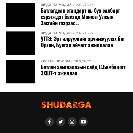
ШУДАРГА МЭДЭЭ
2022/10/28
Батлагдсан стандарт нь бүх салбарт
хэрэгждэг байхад Монгол Улсын
Засгийн газраас...
ШУДАРГА МЭДЭЭ
2023/10/27
УГТЭ: Эрт илрүүлгийг эрчимжүүлэх баг
Орхон, Булган аймагт ажиллалаа
УЛСТӨР НИЙГЭМ
2024/07/26
Батлан хамгаалахын сайд С.Бямбацогт
ЗХШТ-т ажиллав