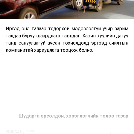
Иргэд энэ талаар тодорхой мэдээлэлгүй учир зарим
талдаа буруу шаардлага тавьдаг. Харин хуулийн дагуу
танд сануулаагүй ачсан тохиолдолд эргээд ачилтын
компанитай хариуцлага тооцож болно.
Шударга өрсөлдөн, хэрэглэгчийн төлөө газар
УНШСАН:
3689