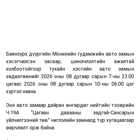
аргаар боловсруулж, эзлэхүүнийг эрс бууруулах
зориулалттай. Лагийг өндөр температурт шатааснаар
эзлэхүүн нь 90 хүртэл хувиар буурч, бактери, вирус
болон бусад өвчин үүсгэгч бичил биетнийг устгах
боломжтой.
Түүнчлэн шаталтын явцад үүсэх дулааныг цахилгаан
болон дулааны эрчим хүч үйлдвэрлэхэд ашиглаж
Баянзүрх дүүргийн Монелийн гудамжийн авто замын
болдог. Зарим технологийн хувьд шаталтын дараа
хэсэгчилсэн засвар, шинэчлэлтийн ажилтай
үлдэх үнснээс фосфор зэрэг ашигт эрдсийг сэргээн
холбоотойгоор тухайн хэсгийн авто замын
авах боломжтой аж.
хөдөлгөөнийг 2026 оны 08 дугаар сарын 7-ны 23:00
цагаас 2026 оны 08 дугаар сарын 10-ны 06:00 цаг
Япон, Герман, Швейцар, Нидерланд, Өмнөд Солонгос
хүртэл хаана.
зэрэг улс лаг хатаах, шатаах технологийг ашиглаж
байна. Тухайлбал, Германд лаг шатаах үйлдвэрээс
Энэ авто замаар дайран өнгөрдөг нийтийн тээврийн
гарсан үнснээс фосфор сэргээн авах технологи
Ч:19А “Цагаан давааны задгай-Сансарын
ашигладаг бол Нидерландад төвлөрсөн лаг
үйлчилгээний төв” чиглэлийн замналд түр хугацаагаар
боловсруулах үйлдвэрүүдээр дулаан, цахилгаан
өөрчлөлт орж байна.
эрчим хүч үйлдвэрлэдэг.