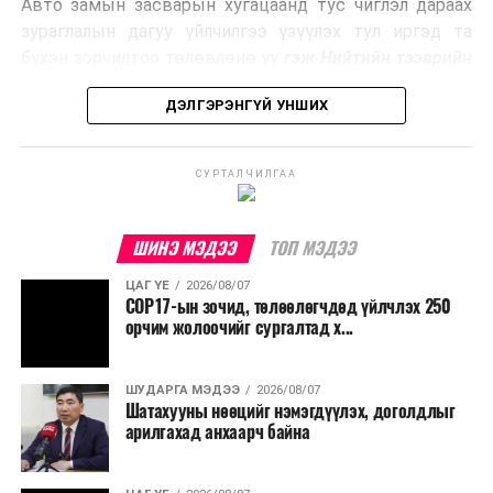
Авто замын засварын хугацаанд тус чиглэл дараах
Ийнхүү лаг хатаах, шатаах технологийг лагийн
зураглалын дагуу үйлчилгээ үзүүлэх тул иргэд та
эзлэхүүнийг бууруулахын зэрэгцээ эрчим хүч
бүхэн зорчилтоо төлөвлөнө үү
гэж Нийтийн тээврийн
үйлдвэрлэх, нөөцийг дахин ашиглах чиглэлээр олон
бодлогын газраас мэдээллээ.
улсад өргөн ашиглаж байна.
ДЭЛГЭРЭНГҮЙ УНШИХ
СУРТАЛЧИЛГАА
ШИНЭ МЭДЭЭ
ТОП МЭДЭЭ
ЦАГ ҮЕ
2026/08/07
COP17-ын зочид, төлөөлөгчдөд үйлчлэх 250
орчим жолоочийг сургалтад х...
ШУДАРГА МЭДЭЭ
2026/08/07
Шатахууны нөөцийг нэмэгдүүлэх, доголдлыг
арилгахад анхаарч байна