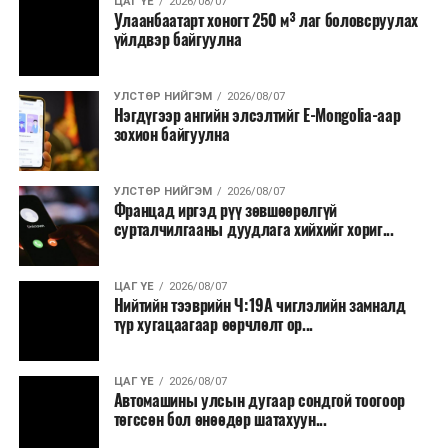
ЦАГ ҮЕ
2026/08/07
Улаанбаатарт хоногт 250 м³ лаг боловсруулах
үйлдвэр байгуулна
УЛСТӨР НИЙГЭМ
2026/08/07
Нэгдүгээр ангийн элсэлтийг E-Mongolia-аар
зохион байгуулна
УЛСТӨР НИЙГЭМ
2026/08/07
Францад иргэд рүү зөвшөөрөлгүй
сурталчилгааны дуудлага хийхийг хориг...
ЦАГ ҮЕ
2026/08/07
Нийтийн тээврийн Ч:19А чиглэлийн замналд
түр хугацаагаар өөрчлөлт ор...
ЦАГ ҮЕ
2026/08/07
Автомашины улсын дугаар сондгой тоогоор
төгссөн бол өнөөдөр шатахуун...