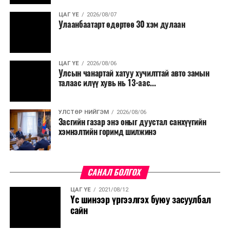
ЦАГ ҮЕ
2026/08/07
Улаанбаатарт өдөртөө 30 хэм дулаан
ЦАГ ҮЕ
2026/08/06
Улсын чанартай хатуу хучилттай авто замын
талаас илүү хувь нь 13-аас...
УЛСТӨР НИЙГЭМ
2026/08/06
Засгийн газар энэ оныг дуустал санхүүгийн
хэмнэлтийн горимд шилжинэ
САНАЛ БОЛГОХ
ЦАГ ҮЕ
2021/08/12
Үс шинээр үргээлгэх буюу засуулбал
сайн