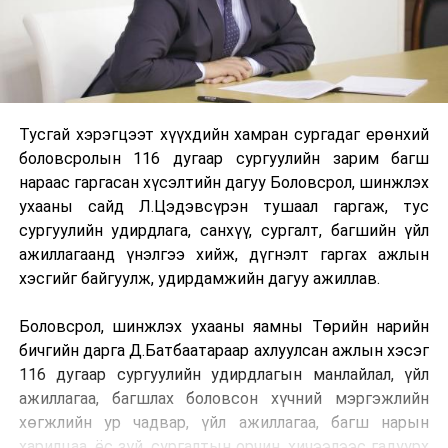
Тусгай хэрэгцээт хүүхдийн хамран сургадаг ерөнхий
боловсролын 116 дугаар сургуулийн зарим багш
нараас гаргасан хүсэлтийн дагуу Боловсрол, шинжлэх
ухааны сайд Л.Цэдэвсүрэн тушаал гаргаж, тус
сургуулийн удирдлага, санхүү, сургалт, багшийн үйл
ажиллагаанд үнэлгээ хийж, дүгнэлт гаргах ажлын
хэсгийг байгуулж, удирдамжийн дагуу ажиллав.
Боловсрол, шинжлэх ухааны яамны Төрийн нарийн
бичгийн дарга Д.Батбаатараар ахлуулсан ажлын хэсэг
116 дугаар сургуулийн удирдлагын манлайлал, үйл
ажиллагаа, багшлах боловсон хүчний мэргэжлийн
хөгжлийн ур чадвар, үйл ажиллагаа, багш нарын
харилцаа, ёс зүй, сургалтын орчин, хичээлээс гадуурх