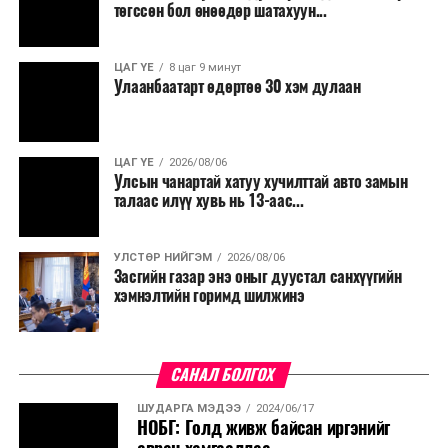
төгссөн бол өнөөдөр шатахуун...
ЦАГ ҮЕ
8 цаг 9 минут
Улаанбаатарт өдөртөө 30 хэм дулаан
ЦАГ ҮЕ
2026/08/06
Улсын чанартай хатуу хучилттай авто замын
талаас илүү хувь нь 13-аас...
УЛСТӨР НИЙГЭМ
2026/08/06
Засгийн газар энэ оныг дуустал санхүүгийн
хэмнэлтийн горимд шилжинэ
САНАЛ БОЛГОХ
ШУДАРГА МЭДЭЭ
2024/06/17
НОБГ: Голд живж байсан иргэнийг