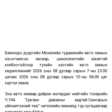
ажлын нэг хэсэг гэж
Зам, тээврийн яамнаас
байгууламжаас гардаг лагийг байгаль орчинд аюулгүй
мэдээллээ.
аргаар боловсруулж, эзлэхүүнийг эрс бууруулах
зориулалттай. Лагийг өндөр температурт шатааснаар
эзлэхүүн нь 90 хүртэл хувиар буурч, бактери, вирус
болон бусад өвчин үүсгэгч бичил биетнийг устгах
боломжтой.
Түүнчлэн шаталтын явцад үүсэх дулааныг цахилгаан
болон дулааны эрчим хүч үйлдвэрлэхэд ашиглаж
Баянзүрх дүүргийн Монелийн гудамжийн авто замын
болдог. Зарим технологийн хувьд шаталтын дараа
хэсэгчилсэн засвар, шинэчлэлтийн ажилтай
үлдэх үнснээс фосфор зэрэг ашигт эрдсийг сэргээн
холбоотойгоор тухайн хэсгийн авто замын
авах боломжтой аж.
хөдөлгөөнийг 2026 оны 08 дугаар сарын 7-ны 23:00
цагаас 2026 оны 08 дугаар сарын 10-ны 06:00 цаг
Япон, Герман, Швейцар, Нидерланд, Өмнөд Солонгос
хүртэл хаана.
зэрэг улс лаг хатаах, шатаах технологийг ашиглаж
байна. Тухайлбал, Германд лаг шатаах үйлдвэрээс
Энэ авто замаар дайран өнгөрдөг нийтийн тээврийн
гарсан үнснээс фосфор сэргээн авах технологи
Ч:19А “Цагаан давааны задгай-Сансарын
ашигладаг бол Нидерландад төвлөрсөн лаг
үйлчилгээний төв” чиглэлийн замналд түр хугацаагаар
боловсруулах үйлдвэрүүдээр дулаан, цахилгаан
өөрчлөлт орж байна.