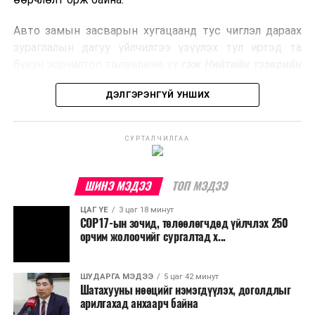
эрчим хүч үйлдвэрлэдэг.
Авто замын засварын хугацаанд тус чиглэл дараах
Ийнхүү лаг хатаах, шатаах технологийг лагийн
зураглалын дагуу үйлчилгээ үзүүлэх тул иргэд та
эзлэхүүнийг бууруулахын зэрэгцээ эрчим хүч
бүхэн зорчилтоо төлөвлөнө үү
гэж Нийтийн тээврийн
үйлдвэрлэх, нөөцийг дахин ашиглах чиглэлээр олон
бодлогын газраас мэдээллээ.
улсад өргөн ашиглаж байна.
ДЭЛГЭРЭНГҮЙ УНШИХ
СУРТАЛЧИЛГАА
ШИНЭ МЭДЭЭ
ТОП МЭДЭЭ
ЦАГ ҮЕ
3 цаг 18 минут
COP17-ын зочид, төлөөлөгчдөд үйлчлэх 250
орчим жолоочийг сургалтад х...
ШУДАРГА МЭДЭЭ
5 цаг 42 минут
Шатахууны нөөцийг нэмэгдүүлэх, доголдлыг
арилгахад анхаарч байна