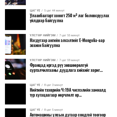
ЦАГ ҮЕ
5 цаг 44 минут
Улаанбаатарт хоногт 250 м³ лаг боловсруулах
үйлдвэр байгуулна
УЛСТӨР НИЙГЭМ
7 цаг 55 минут
Нэгдүгээр ангийн элсэлтийг E-Mongolia-аар
зохион байгуулна
УЛСТӨР НИЙГЭМ
7 цаг 59 минут
Францад иргэд рүү зөвшөөрөлгүй
сурталчилгааны дуудлага хийхийг хориг...
ЦАГ ҮЕ
8 цаг 3 минут
Нийтийн тээврийн Ч:19А чиглэлийн замналд
түр хугацаагаар өөрчлөлт ор...
ЦАГ ҮЕ
8 цаг 5 минут
Автомашины улсын дугаар сондгой тоогоор