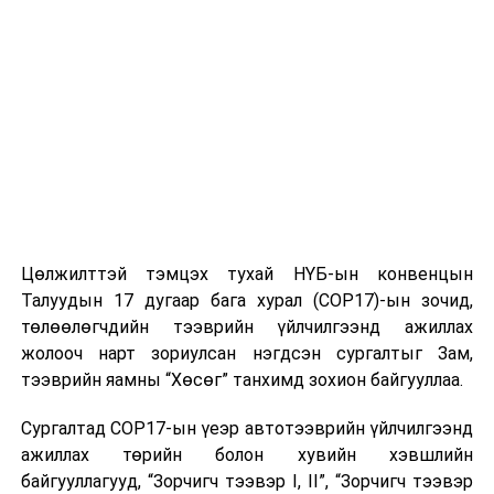
ДАРААХ МЭДЭЭ
Хөгжлийн бэрхшээлтэй хүүхдийн боловсрол эрүүл
мэнд, нийгмийн хамгааллын талаар зөвлөлдлөө
ӨМНӨХ МЭДЭЭ
Цаг агаарын гамшигт үзэгдлээс сэрэмжлүүлж байна!
Цөлжилттэй тэмцэх тухай НҮБ-ын конвенцын
Талуудын 17 дугаар бага хурал (COP17)-ын зочид,
төлөөлөгчдийн тээврийн үйлчилгээнд ажиллах
жолооч нарт зориулсан нэгдсэн сургалтыг Зам,
тээврийн яамны “Хөсөг” танхимд зохион байгууллаа.
Сургалтад COP17-ын үеэр автотээврийн үйлчилгээнд
ажиллах төрийн болон хувийн хэвшлийн
байгууллагууд, “Зорчигч тээвэр I, II”, “Зорчигч тээвэр