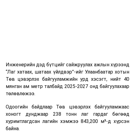
шат, маршрут, хөдөлгөөний зохион байгуулалт,
цагийн менежмент, мэдээлэл дамжуулах журам,
холбогдох байгууллагуудын уялдаа холбоо, аюулгүй
ажиллагааны чиглэлээр жолооч нарыг сургалт, арга
зүйгээр хангаж байна.
Мөн зам тээврийн осол, саатал болон бусад эрсдэл,
онцгой нөхцөл үүссэн үед авах арга хэмжээ, ачаалал
ихтэй нөхцөлд тайван, зөв, шуурхай шийдвэр гаргах,
Инженерийн дэд бүтцийг сайжруулах ажлын хүрээнд
өдөр тутмын ажлын бэлэн байдлыг хангах зэрэг
“Лаг хатаах, шатаах үйлдвэр”-ийг Улаанбаатар хотын
практик ур чадварыг сургалтын хөтөлбөрт тусгажээ.
Төв цэвэрлэх байгууламжийн урд хэсэгт, нийт 40
мянган ам метр талбайд 2025-2027 онд байгуулахаар
Сургалтыг танилцуулах лекц, асуулт-хариулт,
төлөвлөжээ.
жишээнд суурилсан сургалт, багаар ажиллах дасгал,
маршрут болон тээвэрлэлтийн урсгалын зураглалтай
Одоогийн байдлаар Төв цэвэрлэх байгууламжаас
танилцах, онцгой нөхцөлд ажиллах дадлага зэрэг
хоногт дунджаар 238 тонн лаг гардаг бөгөөд
онол, практик хосолсон хэлбэрээр зохион байгуулж
хуримтлагдсан лагийн хэмжээ 843,200 м³-д хүрсэн
байна.
байна.