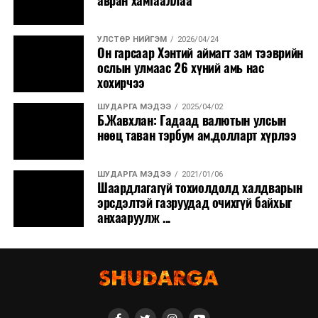
авран хамгааллаа
УЛСТӨР НИЙГЭМ
2026/04/24
Он гарсаар Хэнтий аймагт зам тээврийн
ослын улмаас 26 хүний амь нас
хохирчээ
ШУДАРГА МЭДЭЭ
2025/04/02
Б.Жавхлан: Гадаад валютын улсын
нөөц таван тэрбум ам.долларт хүрлээ
ШУДАРГА МЭДЭЭ
2021/01/06
Шаардлагагүй тохиолдолд халдварын
эрсдэлтэй газруудад очихгүй байхыг
анхааруулж ...