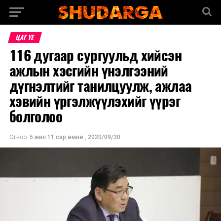
ЦАГ ҮЕ
116 дугаар сургуульд хийсэн
ажлын хэсгийн үнэлгээний
дүгнэлтийг танилцуулж, ажлаа
хэвийн үргэлжүүлэхийг үүрэг
болголоо
Огноо:
5 жил 11 сар.өмнө
,
2020/09/30