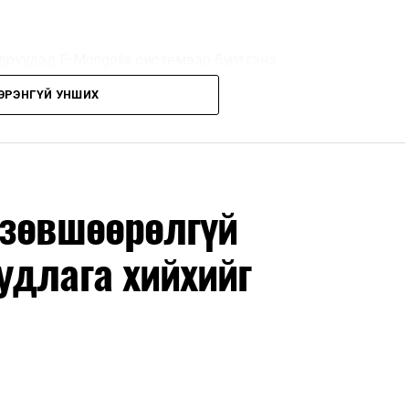
дрүүдэд E-Mongolia системээр бүртгэнэ.
ЭРЭНГҮЙ УНШИХ
дрүүдэд E-Mongolia системээр бүртгэнэ.
гийн баг сургуулиуд дээр ажиллахгүй.
 зөвшөөрөлгүй
удлага хийхийг
маар эхэлнэ.
нхимаар үргэлжилнэ.
утнуудыг дотуур байранд оруулж эхэлнэ.
ны зохицуулалт