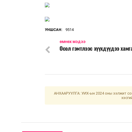
УНШСАН:
9514
ӨМНӨХ МЭДЭЭ
Осол гэмтлээс хүүхдүүдээ хамг
АНХААРУУЛГА: УИХ-ын 2024 оны ээлжит сон
хэсги