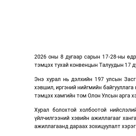
2026 оны 8 дугаар сарын 17-28-ны ө
тэмцэх тухай конвенцын Талуудын 17 ду
Энэ хурал нь дэлхийн 197 улсын Засг
хэвшил, иргэний нийгмийн байгууллага 
тэмцэх хамгийн том Олон Улсын арга 
Хурал болохтой холбоотой нийслэлий
үйлчилгээний хэвийн ажиллагааг ханг
ажиллагаанд дараах зохицуулалт хэрэг