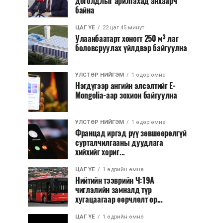
доголдлыг арилгахад анхаарч
байна
ЦАГ ҮЕ
22 цаг 45 минут
Улаанбаатарт хоногт 250 м³ лаг
боловсруулах үйлдвэр байгуулна
УЛСТӨР НИЙГЭМ
1 өдөр.өмнө
Нэгдүгээр ангийн элсэлтийг E-
Mongolia-аар зохион байгуулна
УЛСТӨР НИЙГЭМ
1 өдөр.өмнө
Францад иргэд рүү зөвшөөрөлгүй
сурталчилгааны дуудлага
хийхийг хориг...
ЦАГ ҮЕ
1 өдрийн өмнө
Нийтийн тээврийн Ч:19А
чиглэлийн замналд түр
хугацаагаар өөрчлөлт ор...
ЦАГ ҮЕ
1 өдрийн өмнө