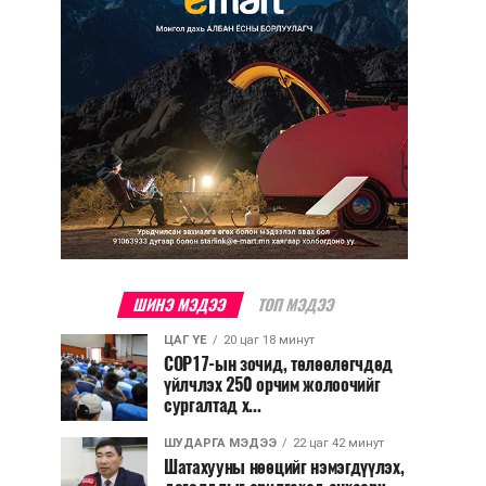
ШИНЭ МЭДЭЭ
ТОП МЭДЭЭ
ЦАГ ҮЕ
20 цаг 18 минут
COP17-ын зочид, төлөөлөгчдөд
үйлчлэх 250 орчим жолоочийг
сургалтад х...
ШУДАРГА МЭДЭЭ
22 цаг 42 минут
Шатахууны нөөцийг нэмэгдүүлэх,