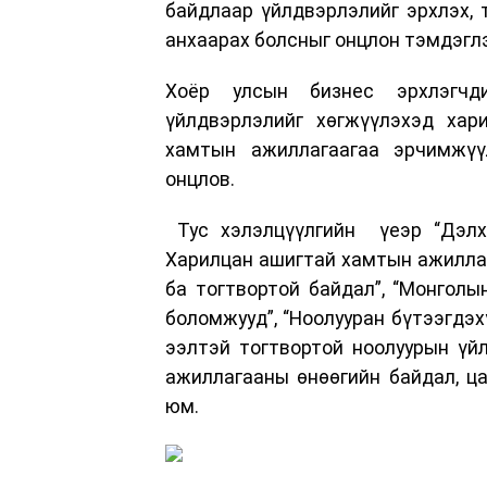
байдлаар үйлдвэрлэлийг эрхлэх, 
анхаарах болсныг онцлон тэмдэглэ
Хоёр улсын бизнес эрхлэгчди
үйлдвэрлэлийг хөгжүүлэхэд хар
хамтын ажиллагаагаа эрчимжүүл
онцлов.
Тус хэлэлцүүлгийн үеэр “Дэлхи
Харилцан ашигтай хамтын ажиллага
ба тогтвортой байдал”, “Монгол
боломжууд”, “Ноолууран бүтээгдэх
ээлтэй тогтвортой ноолуурын үй
ажиллагааны өнөөгийн байдал, ц
юм.