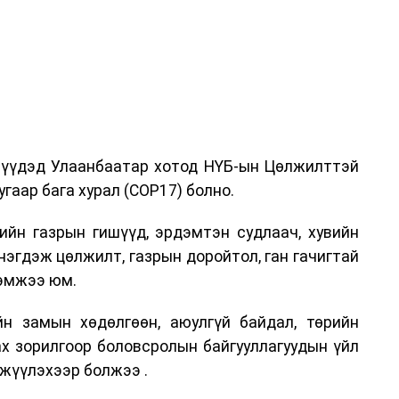
дрүүдэд Улаанбаатар хотод НҮБ-ын Цөлжилттэй
гаар бага хурал (COP17) болно.
ийн газрын гишүүд, эрдэмтэн судлаач, хувийн
нэгдэж цөлжилт, газрын доройтол, ган гачигтай
хэмжээ юм.
н замын хөдөлгөөн, аюулгүй байдал, төрийн
ах зорилгоор боловсролын байгууллагуудын үйл
жүүлэхээр болжээ .