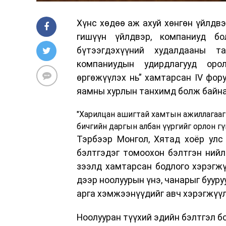
Хүнс хөдөө аж ахуй хөнгөн үйлдвэ
гишүүн үйлдвэр, компаниуд бо
бүтээгдэхүүний худалдааны т
компаниудын удирдлагууд оро
өргөжүүлэх нь” хамтарсан IV фор
яамны хурлын танхимд болж байна
"Харилцан ашигтай хамтын ажиллагааг
бичгийн даргын албан үүргийг орлон г
Тэрбээр Монгол, Хятад хоёр улс
бэлтгэдэг томоохон бэлтгэн нийл
зээлд хамтарсан бодлого хэрэгжү
дээр ноолуурын үнэ, чанарыг бууру
арга хэмжээнүүдийг авч хэрэгжүүл
Ноолууран түүхий эдийн бэлтгэл б