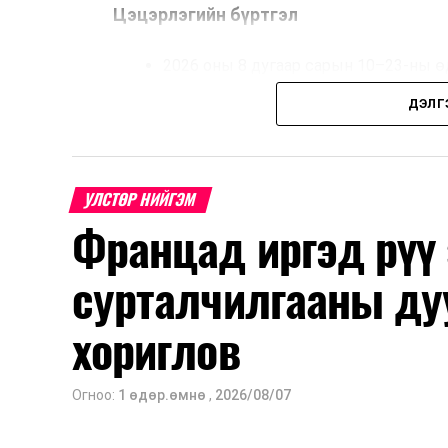
Цэцэрлэгийн бүртгэл
2026 оны 8 дугаар сарын 10–23-ны ө
Нэгдүгээр ангийн элсэлт
ДЭЛГ
2026 оны 8 дугаар сарын 17–28-ны ө
Энэ хугацаанд хүүхэд бүртгэх дэмжлэ
УЛСТӨР НИЙГЭМ
Францад иргэд рүү
Их, дээд сургуулийн хичээл
сурталчилгааны ду
2026 оны 9 дүгээр сарын 1-нээс цахи
2026 оны 9 дүгээр сарын 14-нөөс та
хориглов
Оюутны дотуур байр
Огноо:
1 өдөр.өмнө
,
2026/08/07
2026 оны 9 дүгээр сарын 13-наас ою
Сургууль, цэцэрлэгийн үйл ажиллагаа