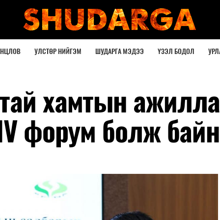
ОНЦЛОВ
УЛСТӨР НИЙГЭМ
ШУДАРГА МЭДЭЭ
ҮЗЭЛ БОДОЛ
УРЛ
тай хамтын ажилла
IV форум болж байн