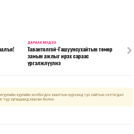
ДАРААХ МЭДЭЭ
аалъя!
Тавантолгой-Гашуунсухайтын төмөр
замын ажлыг ирэх сараас
үргэлжлүүлнэ
гуулийн хуулийн холбогдох заалтын хүрээнд тус сайтын сэтгэгдэл
йг түр хугацаанд хаасан болно.