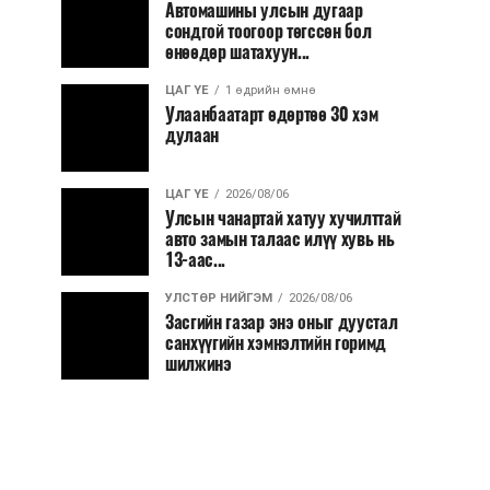
Автомашины улсын дугаар
сондгой тоогоор төгссөн бол
өнөөдөр шатахуун...
ЦАГ ҮЕ
1 өдрийн өмнө
Улаанбаатарт өдөртөө 30 хэм
дулаан
ЦАГ ҮЕ
2026/08/06
Улсын чанартай хатуу хучилттай
авто замын талаас илүү хувь нь
13-аас...
УЛСТӨР НИЙГЭМ
2026/08/06
Засгийн газар энэ оныг дуустал
санхүүгийн хэмнэлтийн горимд
шилжинэ