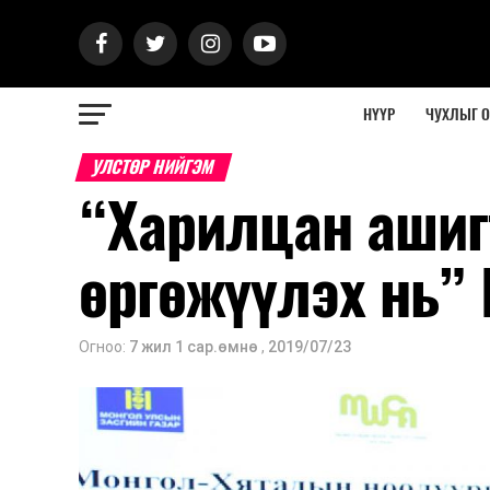
НҮҮР
ЧУХЛЫГ 
УЛСТӨР НИЙГЭМ
“Харилцан ашиг
өргөжүүлэх нь” 
Огноо:
7 жил 1 сар.өмнө
,
2019/07/23