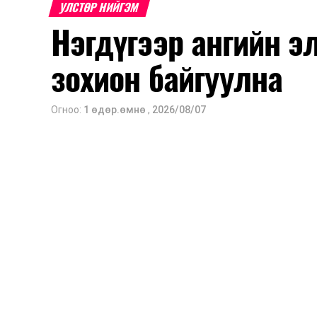
УЛСТӨР НИЙГЭМ
Нэгдүгээр ангийн э
зохион байгуулна
Огноо:
1 өдөр.өмнө
,
2026/08/07