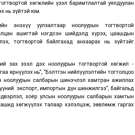
тогтвортой хөгжлийн үзэл баримтлалтай уялдуулан
х нь зүйтэй юм.
йн энэхүү уулзалтаар ноолуурын тогтвортой
илцан ашигтай нэгдсэн шийдэлд хүрэх, цаашдын
эх, тогтвортой байлгахад анхаарах нь зүйтэйг
й зах зээл дэх ноолуурын тогтвортой хөгжил -
а өрнүүлэх нь”, “Бэлтгэн нийлүүлэлтийн тогтолцоо
ын ноолуурын салбарын шинэчлэл хамтран ажиллах
үүний экспорт, импортын дүн шинжилгээ”, байгальд
лдвэрлэл, хоёр улсын ноолуурын салбарын хамтын
аашид хөгжүүлэх талаар хэлэлцэж, зөвлөмж гаргах