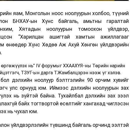
рийн яам, Монголын ноос ноолуурын холбоо, түүний
лон БНХАУ-ын Хүнс байгаль, амьтны гаралтай
анхим, Хятадын ноолуурын томоохон үйлдвэр,
лцсон “Харилцан ашигтай хамтын ажиллагааг
ум өнөөдөр Хүнс Хөдөө Аж Ахуй Хөнгөн үйлдвэрийн
.
 өргөжүүлэх нь” IV форумыг ХХААХҮЯ-ны Төрийн нарийн
үйцэтгэгч, ТЗУГ-ын дарга Т.Жамбалцэрэн нээж үг хэлэв.
 бол дэлхийн ноолуур бэлтгэлийн 90 орчим хувийг
эгч улс орнууд юм. Иймээс дэлхийн ноолуурын зах
үлэх нь зүйтэй байна. Тухайлбал дэлхийн зах зээл
улахгүй байх тогтвортой өсөлтийг хангахад чиглэсэн
эх нь чухал юм.
олон үйлдвэрлэлийн түвшинд байгаль орчинд ээлтэй