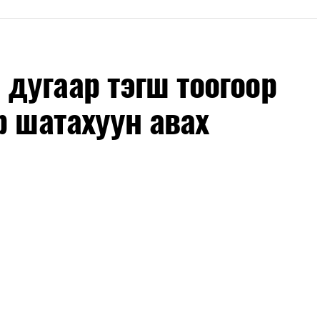
лөх нь замын хөдөлгөөний аюулгүй байдлыг
гах, төсвийн хөрөнгө оруулалтыг оновчтой
лбаныхан хэлж байна
гэж Зам, тээврийн яамнаас
дугаар тэгш тоогоор
р шатахуун авах