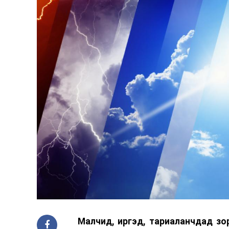
Малч­ид, иргэд, тариаланчдад зо