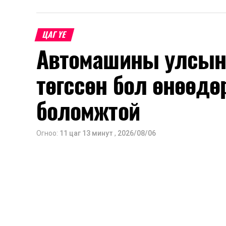
шинжлэх ухааны үндэслэлтэй төлөв
хангах, ашиглалтын хугацааг уртас
ЦАГ ҮЕ
төлөвлөхөд чухал ач холбогдолтойг а
Автомашины улсын 
мэдээллээ.
төгссөн бол өнөөдө
боломжтой
Огноо:
11 цаг 13 минут
,
2026/08/06