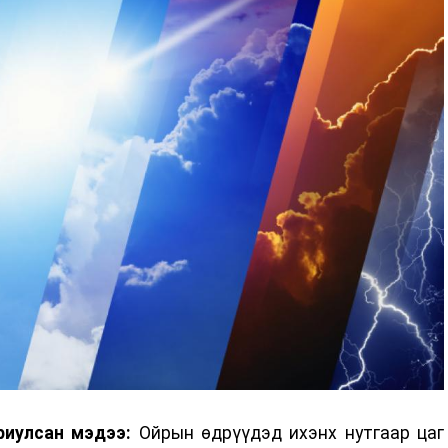
риулсан мэдээ:
Ойрын өдрүүдэд ихэнх нутгаар цаг