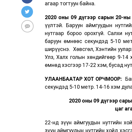
агаар тогтуун байна.
2020 оны 09 дүгээр сарын 20-ны 
үүлтэй. Баруун аймгуудын нутги
нутгаар бороо орохгүй. Салхи ну
баруун өмнөөс секундэд 5-10 мет
ширүүснэ. Хөвсгөл, Хэнтийн ууларх
Улз, Халх голын хөндийгөөр 9-14 
өмнөд хэсгээр 17-22 хэм, бусад ну
УЛААНБААТАР ХОТ ОРЧМООР:
Баг
секундэд 5-10 метр. 14-16 хэм дул
2020 оны 09 дүгээр сары
цаг аг
22-нд зүүн аймгуудын нутгийн хой
зүүн аймгуудын нутгийн хойд хэсг