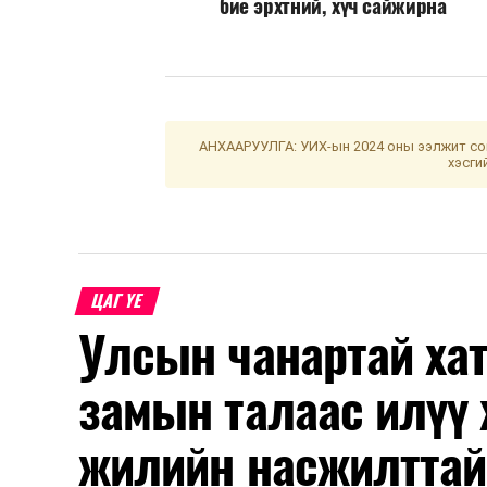
бие эрхтний, хүч сайжирна
АНХААРУУЛГА: УИХ-ын 2024 оны ээлжит сон
хэсги
ЦАГ ҮЕ
Улсын чанартай хат
замын талаас илүү 
жилийн насжилттай