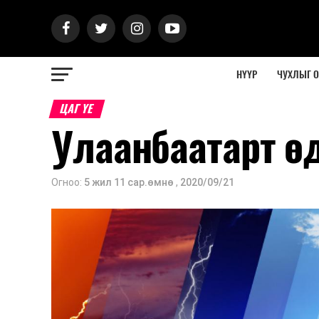
НҮҮР
ЧУХЛЫГ 
ЦАГ ҮЕ
Улаанбаатарт ө
Огноо:
5 жил 11 сар.өмнө
,
2020/09/21