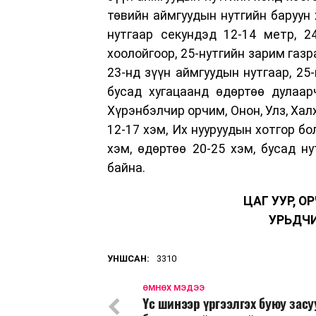
төвийн аймгуудын нутгийн баруун 
нутгаар секундэд 12-14 метр, 2
хоолойгоор, 25-нутгийн зарим газр
23-нд зүүн аймгуудын нутгаар, 25
бусад хугацаанд өдөртөө дулаарч
Хүрэнбэлчир орчим, Онон, Улз, Хал
12-17 хэм, Их нууруудын хотгор б
хэм, өдөртөө 20-25 хэм, бусад н
байна.
ЦАГ УУР, 
УРЬДЧ
УНШСАН:
3310
ӨМНӨХ МЭДЭЭ
Үс шинээр үргээлгэх буюу зас