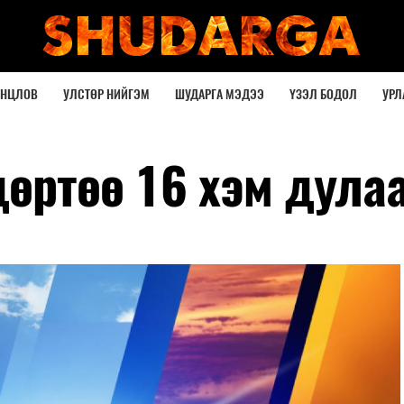
ОНЦЛОВ
УЛСТӨР НИЙГЭМ
ШУДАРГА МЭДЭЭ
ҮЗЭЛ БОДОЛ
УРЛ
дөртөө 16 хэм дула