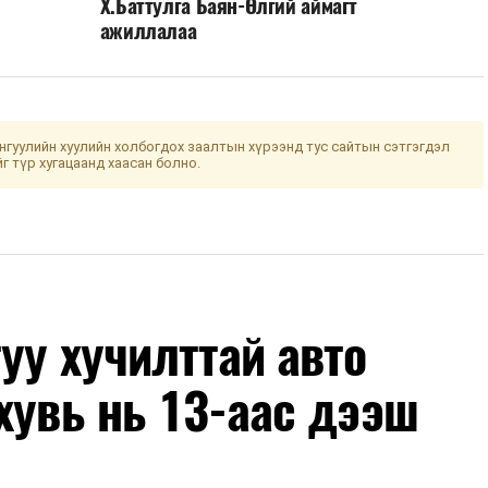
Х.Баттулга Баян-Өлгий аймагт
ажиллалаа
гуулийн хуулийн холбогдох заалтын хүрээнд тус сайтын сэтгэгдэл
йг түр хугацаанд хаасан болно.
уу хучилттай авто
хувь нь 13-аас дээш