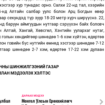
хэсгээр хур тунадас орно. Салхи 22-нд тал, хээрийн
4-нд Алтайн салбар уулс болон Арц Богдын өвөр
аар секундэд түр зуур 18-20 метр хүрч ширүүснэ. 22,
-нд баруун аймгуудын нутгаар сэрүүхэн байх боловч
 Алтай, Хангай, Хөвсгөл, Хэнтийн уулархаг нутаг,
х голын хөндийгөөр шөнөдөө 1-6 хэм хүйтэн, өдөртөө
олон говийн бүс нутгийн өмнөд хэсгээр шөнөдөө 7-12
утгаар шөнөдөө 2-7 хэм, өдөртөө 17-22 хэм дулаан
ОРЧНЫ ШИНЖИЛГЭЭНИЙ ГАЗАР
ИЛАН МЭДЭЭЛЭХ ХЭЛТЭС
ДАРААХ МЭДЭЭ
уулбал
Монгол Улсын Ерөнхийлөгч