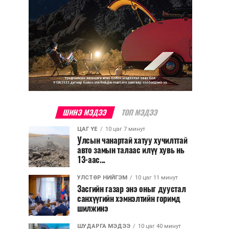
ШИНЭ МЭДЭЭ
ТОП МЭДЭЭ
ЦАГ ҮЕ
10 цаг 7 минут
Улсын чанартай хатуу хучилттай
авто замын талаас илүү хувь нь
13-аас...
УЛСТӨР НИЙГЭМ
10 цаг 11 минут
Засгийн газар энэ оныг дуустал
санхүүгийн хэмнэлтийн горимд
шилжинэ
ШУДАРГА МЭДЭЭ
10 цаг 40 минут