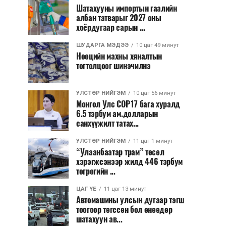
Шатахууны импортын гаалийн
албан татварыг 2027 оны
хоёрдугаар сарын ...
ШУДАРГА МЭДЭЭ
10 цаг 49 минут
Нөөцийн махны хяналтын
тогтолцоог шинэчилнэ
УЛСТӨР НИЙГЭМ
10 цаг 56 минут
Монгол Улс COP17 бага хуралд
6.5 тэрбум ам.долларын
санхүүжилт татах...
УЛСТӨР НИЙГЭМ
11 цаг 1 минут
“Улаанбаатар трам” төсөл
хэрэгжсэнээр жилд 446 тэрбум
төгрөгийн ...
ЦАГ ҮЕ
11 цаг 13 минут
Автомашины улсын дугаар тэгш
тоогоор төгссөн бол өнөөдөр
шатахуун ав...