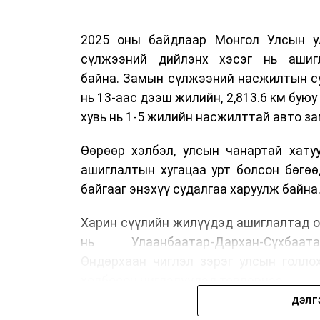
2025 оны байдлаар Монгол Улсын у
сүлжээний дийлэнх хэсэг нь ашиг
байна. Замын сүлжээний насжилтын суд
нь 13-аас дээш жилийн, 2,813.6 км буюу 
хувь нь 1-5 жилийн насжилттай авто за
Өөрөөр хэлбэл, улсын чанартай хату
ашиглалтын хугацаа урт болсон бөгө
байгааг энэхүү судалгаа харуулж байна
Харин сүүлийн жилүүдэд ашиглалтад о
нь Улаанбаатар-Дархан-Сүхбаата
Өндөрхаан чиглэл зэрэг улсын голло
холбосон чиглэлүүдэд төвлөрчээ.
ДЭЛГ
Авто замын насжилтыг тогтмол үнэлж