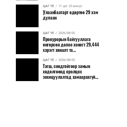
ЦАГ ҮЕ
11 цаг 23 минут
Улаанбаатарт өдөртөө 29 хэм
дулаан
ЦАГ ҮЕ
2026/08/05
Прокурорын байгууллага
өнгөрсөн долоо хоногт 29,444
хэрэгт хяналт та...
ЦАГ ҮЕ
2026/08/05
Тэгш, сондгойгоор замын
хөдөлгөөнд оролцох
зохицуулалтад хамаарахгүй...