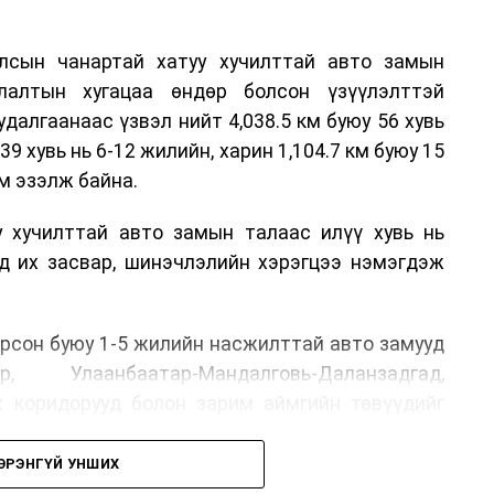
лсын чанартай хатуу хучилттай авто замын
лалтын хугацаа өндөр болсон үзүүлэлттэй
алгаанаас үзвэл нийт 4,038.5 км буюу 56 хувь
39 хувь нь 6-12 жилийн, харин 1,104.7 км буюу 15
м эзэлж байна.
у хучилттай авто замын талаас илүү хувь нь
өд их засвар, шинэчлэлийн хэрэгцээ нэмэгдэж
.
рсон буюу 1-5 жилийн насжилттай авто замууд
р, Улаанбаатар-Мандалговь-Даланзадгад,
х коридорууд болон зарим аймгийн төвүүдийг
ЭРЭНГҮЙ УНШИХ
, их засвар, ээлжит засвар арчлалтын ажлыг