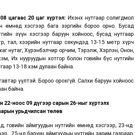
08 цагаас 20 цаг хүртэл:
Ихэнх нутгаар солигдмол
йн өмнөд хэсгээр бага зэргийн бороо орно. Бусад
тгийн зүүн хэсгээр баруун хойноос, бусад нутгаар
р, тал, хээрийн нутгаар секундэд 13-15 метр хүрч
аг нутаг, Хүрэнбэлчир орчим, Тэрэлж, Хэрлэн, Онон,
хэм, Их нууруудын хотгор болон говийн бүс нутгийн
тгаар 13-18 хэм дулаан байна.
автар үүлтэй. Бороо орохгүй. Салхи баруун хойноос
аан байна.
н 22-ноос 09 дүгээр сарын 26-ныг хүртэлх
аарын урьдчилсан төлөв
д, говийн аймгуудын нутгийн өмнөд хэсгээр, 23-нд
ээр, 25-нд баруун аймгуудын нутгийн зарим газраар,