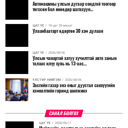
Автомашины улсын дугаар сондгой тоогоор
Мөн бүх шатны төсвийн ерөнхийлөн захирагч нарт
төгссөн бол өнөөдөр шатахуун...
салбар бүрдээ урсгал зардлыг 20 хувиар бууруулах,
нөхөн томилгоо хийхгүй байх, аялал, амралт, зугаалга,
ЦАГ ҮЕ
18 цаг 39 минут
хамт олны урлаг, спортын арга хэмжээг зохион
Улаанбаатарт өдөртөө 30 хэм дулаан
байгуулахгүй байх, төрийн албанд шинэ орон тоо бий
болгохгүй байх, эрчим хүчний хэрэглээг хэмнэх, хурал,
сургалтыг цахим хэлбэрт шилжүүлэх, төрийн албан
ЦАГ ҮЕ
2026/08/06
хаагчдыг зарим өдрүүдэд цахимаар ажиллуулах арга
Улсын чанартай хатуу хучилттай авто замын
хэмжээг үргэлжлүүлэхийг үүрэг болголоо.
талаас илүү хувь нь 13-аас...
Төсвийн сахилга бат сайжирч, эдийн засгийн нөхцөл
УЛСТӨР НИЙГЭМ
2026/08/06
байдал хэвийн болсон тохиолдолд эдгээр
Засгийн газар энэ оныг дуустал санхүүгийн
хязгаарлалтыг үе шаттайгаар сулруулах юм.
хэмнэлтийн горимд шилжинэ
САНАЛ БОЛГОХ
ЦАГ ҮЕ
2020/06/11