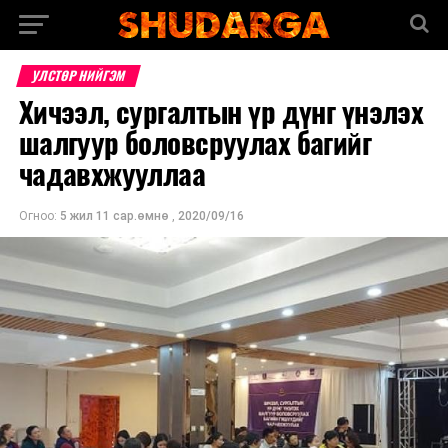
УЛСТӨР НИЙГЭМ
Хичээл, сургалтын үр дүнг үнэлэх
шалгуур боловсруулах багийг
чадавхжууллаа
Огноо:
5 жил 11 сар.өмнө
,
2020/09/16