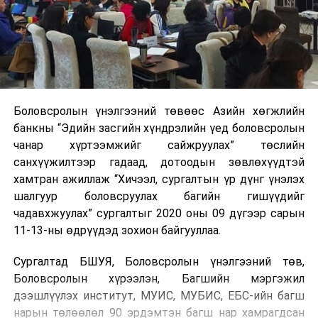
Боловсролын үнэлгээний төвөөс Азийн хөгжлийн
банкны “Эдийн засгийн хүндрэлийн үед боловсролын
чанар хүртээмжийг сайжруулах” төслийн
санхүүжилтээр гадаад, дотоодын зөвлөхүүдтэй
хамтран ажиллаж “Хичээл, сургалтын үр дүнг үнэлэх
шалгуур боловсруулах багийн гишүүдийг
чадавхжуулах” сургалтыг 2020 оны 09 дүгээр сарын
11-13-ны өдрүүдэд зохион байгууллаа.
Сургалтад БШУЯ, Боловсролын үнэлгээний төв,
Боловсролын хүрээлэн, Багшийн мэргэжил
дээшлүүлэх институт, МУИС, МУБИС, ЕБС-ийн багш
нарын төлөөлөл 90 эрдэмтэн багш нар хамрагдсан