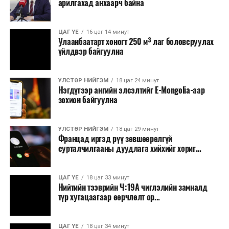
арилгахад анхаарч байна
томилолт, гадаадын зочин хүлээн авах зардал;
Зайлшгүй шаардлагагүй тоног төхөөрөмж,
ЦАГ ҮЕ
16 цаг 14 минут
тавилга, автомашин худалдан авах;
Улаанбаатарт хоногт 250 м³ лаг боловсруулах
үйлдвэр байгуулна
Батлан хамгаалах, хууль зүйн салбараас бусад
сургалт, дадлага;
УЛСТӨР НИЙГЭМ
18 цаг 24 минут
Хуулиар заавал мэдээлэхээс бусад кино,
Нэгдүгээр ангийн элсэлтийг E-Mongolia-аар
контент, хэвлэлийн зардал;
зохион байгуулна
Заавал олгохоос бусад тэтгэмж, урамшуулал.
УЛСТӨР НИЙГЭМ
18 цаг 29 минут
Санхүүгийн хэмнэлтийн горимыг 2026 оны
Францад иргэд рүү зөвшөөрөлгүй
арванхоёрдугаар сарын 31 хүртэл мөрдөнө. Харин
сурталчилгааны дуудлага хийхийг хориг...
эрүүл мэндийн салбар уг хэмнэлтийн горимд
хамрагдахгүй бөгөөд цэцэрлэг, сургуулийн хүүхдийн
ЦАГ ҮЕ
18 цаг 33 минут
эрт илрүүлэг, вакцинжуулалт, томуу, томуу төст
Нийтийн тээврийн Ч:19А чиглэлийн замналд
өвчний эсрэг арга хэмжээ зэрэг зайлшгүй
түр хугацаагаар өөрчлөлт ор...
шаардлагатай ажлууд төлөвлөгөөний дагуу
үргэлжилнэ гэж Ерөнхий сайд Н.Учрал онцоллоо.
ЦАГ ҮЕ
18 цаг 34 минут