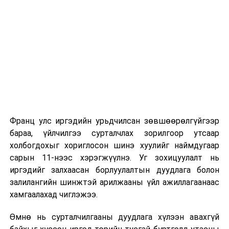
Их, дээд сургуулийн хичээл
2026 оны 9 дүгээр сарын 1-нээс цахимаар
эхэлнэ.
2026 оны 9 дүгээр сарын 14-нөөс танхимаар
үргэлжилнэ.
Оюутны дотуур байр
Франц улс иргэдийн урьдчилсан зөвшөөрөлгүйгээр
2026 оны 9 дүгээр сарын 13-наас оюутнуудыг
бараа, үйлчилгээ сурталчлах зорилгоор утсаар
дотуур байранд оруулж эхэлнэ.
холбогдохыг хориглосон шинэ хуулийг наймдугаар
Сургууль, цэцэрлэгийн үйл ажиллагааны
сарын 11-нээс хэрэгжүүлнэ. Уг зохицуулалт нь
зохицуулалт
иргэдийг залхаасан борлуулалтын дуудлага болон
залилангийн шинжтэй арилжааны үйл ажиллагаанаас
2026 оны 8 дугаар сарын 17–28-ны өдрүүдэд
хамгаалахад чиглэжээ.
нийслэлийн бүх сургууль, цэцэрлэгт ажлын
Өмнө нь сурталчилгааны дуудлага хүлээн авахгүй
байранд элсэлт, бүртгэл болон бусад аливаа