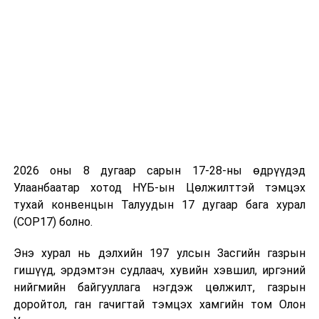
Салбар хоорондын уялдааг сайжруулж, инновац
нэвтрүүлнэ
2026 оны 8 дугаар сарын 17-28-ны өдрүүдэд
Улаанбаатар хотод НҮБ-ын Цөлжилттэй тэмцэх
тухай конвенцын Талуудын 17 дугаар бага хурал
(COP17) болно.
Энэ хурал нь дэлхийн 197 улсын Засгийн газрын
гишүүд, эрдэмтэн судлаач, хувийн хэвшил, иргэний
нийгмийн байгууллага нэгдэж цөлжилт, газрын
доройтол, ган гачигтай тэмцэх хамгийн том Олон