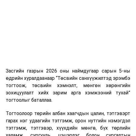
Хуулийг зөрчиж дуудлага хийсэн хувь хүнийг нэг
дуудлага тутамд 75 мянга хүртэлх евро, аж ахуйн
нэгжийг 375 мянга хүртэлх еврогоор торгох
боломжтой. Харин хэрэглэгч өөрөө зөвшөөрсөн,
эсвэл тухайн компанитай өмнө нь гэрээний
харилцаатай бөгөөд шинэ үйлчилгээ санал болгож
буй тохиолдолд хориг үйлчлэхгүй. Иргэд
зөвшөөрөлгүй дуудлагын талаар төрийн цахим
хуудсаар мэдээлэх боломжтой.
Засгийн газрын 2026 оны наймдугаар сарын 5-ны
Шинэ хууль Францын зах зээлд үйлчилдэг гадаадын
өдрийн хуралдаанаар “Төсвийн санхүүжилтэд эрэмбэ
дуудлагын төвүүдэд нөлөөлөхөөр байна. Тухайлбал,
тогтоож, төсвийн хэмнэлт, мөнгөн хөрөнгийн
Мароккогийн дуудлагын төвүүдийн орлогын 80 гаруй
зохицуулалт хийх зарим арга хэмжээний тухай”
хувь Францын зах зээлээс бүрддэг бөгөөд тус улсын
тогтоолыг баталлаа.
40–50 мянган ажлын байр эрсдэлд орж болзошгүйг
Мароккогийн хөдөлмөр эрхлэлтийн сайд мэдэгджээ.
Тогтоолоор төрийн албан хаагчдын цалин, тэтгэвэрт
гарах нэг удаагийн тэтгэмж, орон нутгийн нэмэгдэл
тэтгэмж, тэтгэвэр, хүүхдийн мөнгө, бүх төрлийн
халамж, сургууль, цэцэрлэг болон сургалтын