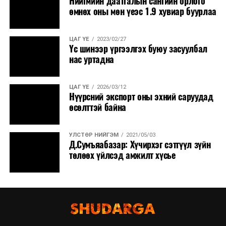
Нийгмийн даатгалын сангийн орлого
өмнөх оны мөн үеэс 1.9 хувиар буурлаа
ЦАГ ҮЕ
2023/02/27
Үс шинээр үргээлгэх буюу засуулбал
нас уртадна
ЦАГ ҮЕ
2026/03/12
Нүүрсний экспорт оны эхний саруудад
өсөлттэй байна
УЛСТӨР НИЙГЭМ
2021/05/03
Д.Сумъяабазар: Хүчирхэг сэтгүүл зүйн
төлөөх үйлсэд амжилт хүсье