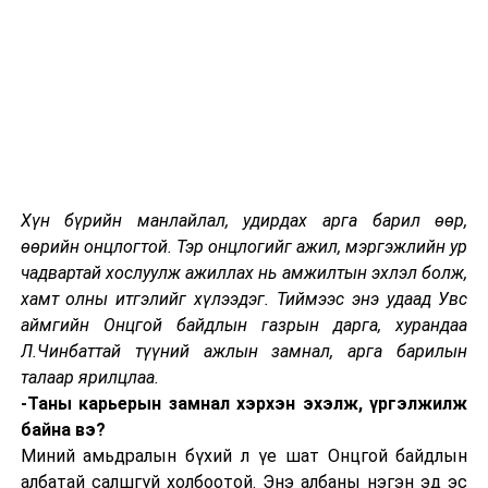
Гурав.
ТАВИГДАХ ШААРДЛАГА:
Нийтлэл, нэвтрүүлэг нь сэдвийн
агуулгад бүрэн нийцсэн байх.
Олон нийтийн ойлголт хандлагыг
нэмэгдүүлэхэд нэмэр болохуйц,
таниулан сурталчилсан байх.
Хүн бүрийн манлайлал, удирдах арга барил өөр,
Асуудал хөндсөн, шинэлэг, олон
өөрийн онцлогтой. Тэр онцлогийг ажил, мэргэжлийн ур
нийтийн анхаарлыг татахуйц
чадвартай хослуулж ажиллах нь амжилтын эхлэл болж,
сонирхолтой хэлбэрээр хийгдсэн,
хамт олны итгэлийг хүлээдэг. Тиймээс энэ удаад Увс
мэдээллийн эх сурвалж нь
аймгийн Онцгой байдлын газрын дарга, хурандаа
тодорхой, асуудлыг шийдвэрлэх
Л.Чинбаттай түүний ажлын замнал, арга барилын
арга замыг эрэлхийлсэн байх.
талаар ярилцлаа.
-Таны карьерын замнал хэрхэн эхэлж, үргэлжилж
Телевизийн нэвтрүүлгийн нэг
байна вэ?
удаагийн үргэлжлэх хугацаа 15-20
Миний амьдралын бүхий л үе шат Онцгой байдлын
минут байна. Цуврал нэвтрүүлэг
албатай салшгүй холбоотой. Энэ албаны нэгэн эд эс
байж болно.