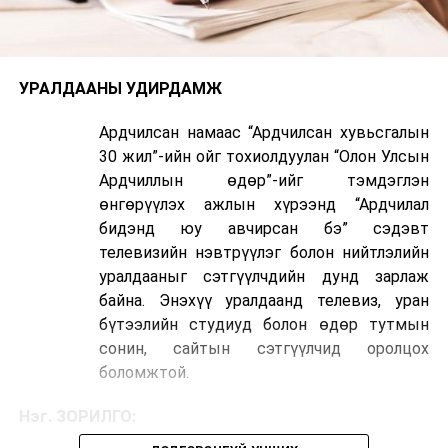
УРАЛДААНЫ УДИРДАМЖ
Ардчилсан намаас “Ардчилсан хувьсгалын
30 жил”-ийн ойг тохиолдуулан “Олон Улсын
Ардчиллын өдөр”-ийг тэмдэглэн
өнгөрүүлэх ажлын хүрээнд “Ардчилал
бидэнд юу авчирсан бэ” сэдэвт
телевизийн нэвтрүүлэг болон нийтлэлийн
уралдааныг сэтгүүлчдийн дунд зарлаж
байна. Энэхүү уралдаанд телевиз, уран
бүтээлийн студиуд болон өдөр тутмын
сонин, сайтын сэтгүүлчид оролцох
боломжтой.
Нэг.
ЗОРИЛГО
: