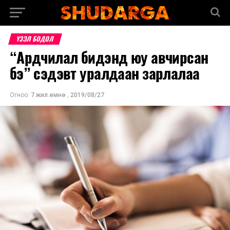
ҮЗЭЛ БОДОЛ
“Ардчилал бидэнд юу авчирсан
бэ” сэдэвт уралдаан зарлалаа
Огноо:
7 жил.өмнө
,
2019/08/27