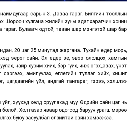
наймдугаар сарын 3. Даваа гараг. Билгийн тооллын
эх Шороон хулгана жилийн зуны адаг харагчин хонин
 гараг. Булаагч одтой, таван шар мэнгэтэй шар бар
ндан, 20 цаг 25 минутад жаргана. Тухайн өдөр морь,
хэд эерэг сайн. Эл өдөр эе, эвээ ололцох, хамтын
улах, найр хурим хийх, бэр гуйх, инж өгөх,,авах, үнэт
 сэргээх, амилуулах, өглөгийн түллэг хийх, хишиг
г, цагдаагийн үйл, андгай тангараг, гэрээ, хэлцлээ
 үйл, хүүхэд хөлд оруулахад муу. Өдрийн сайн цаг нь
хой болой. Хол газар яваар одогсод баруун урагш мөрөө
ээлгэх буюу засуулбал өлзийтэй сайн хэмээжээ.