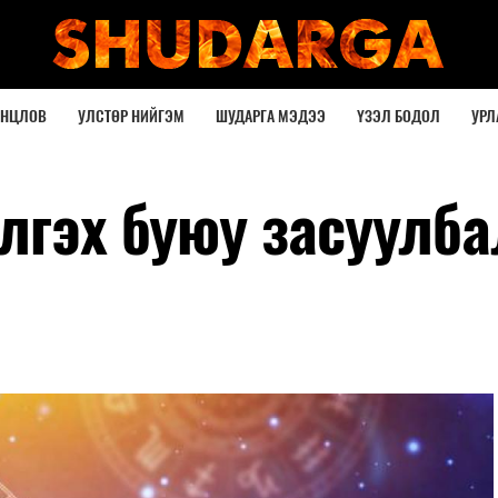
ОНЦЛОВ
УЛСТӨР НИЙГЭМ
ШУДАРГА МЭДЭЭ
ҮЗЭЛ БОДОЛ
УРЛ
лгэх буюу засуулба