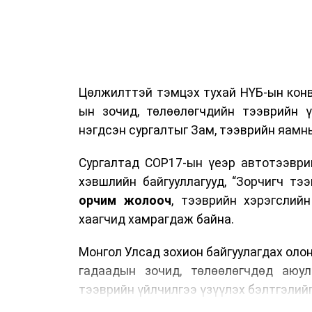
Цөлжилттэй тэмцэх тухай НҮБ-ын конв
ын зочид, төлөөлөгчдийн тээврийн 
нэгдсэн сургалтыг Зам, тээврийн яамны
Сургалтад COP17-ын үеэр автотээври
хэвшлийн байгууллагууд, “Зорчигч тээвэ
орчим жолооч
, тээврийн хэрэгслий
хаагчид хамрагдаж байна.
Монгол Улсад зохион байгуулагдах оло
гадаадын зочид, төлөөлөгчдөд аюул
тээврийн үйлчилгээ үзүүлэх бэлтгэлийг