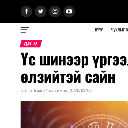
НҮҮР
ЧУХЛЫГ 
ЦАГ ҮЕ
Үс шинээр үргээ
өлзийтэй сайн
Огноо:
6 жил 1 сар.өмнө
,
2020/08/02