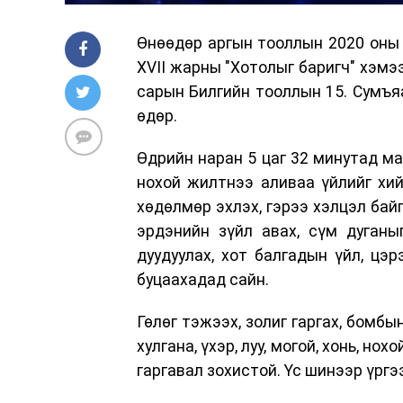
Өнөөдөр аргын тооллын 2020 оны 
XVII жарны "Хотолыг баригч" хэмэ
сарын Билгийн тооллын 15. Сумъяа
өдөр.
Өдрийн наран 5 цаг 32 минутад ма
нохой жилтнээ аливаа үйлийг хий
хөдөлмөр эхлэх, гэрээ хэлцэл байгу
эрдэнийн зүйл авах, сүм дуганыг
дуудуулах, хот балгадын үйл, цэрэ
буцаахадад сайн.
Гөлөг тэжээх, золиг гаргах, бомбын
хулгана, үхэр, луу, могой, хонь, но
гаргавал зохистой. Үс шинээр үрг