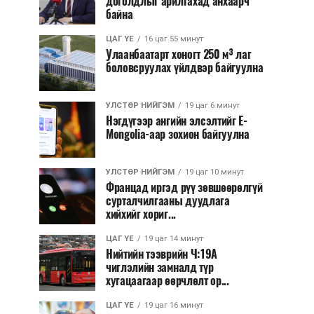
доголдлыг арилгахад анхаарч
байна
ЦАГ ҮЕ
16 цаг 55 минут
Улаанбаатарт хоногт 250 м³ лаг
боловсруулах үйлдвэр байгуулна
УЛСТӨР НИЙГЭМ
19 цаг 6 минут
Нэгдүгээр ангийн элсэлтийг E-
Mongolia-аар зохион байгуулна
УЛСТӨР НИЙГЭМ
19 цаг 10 минут
Францад иргэд рүү зөвшөөрөлгүй
сурталчилгааны дуудлага
хийхийг хориг...
ЦАГ ҮЕ
19 цаг 14 минут
Нийтийн тээврийн Ч:19А
чиглэлийн замналд түр
хугацаагаар өөрчлөлт ор...
ЦАГ ҮЕ
19 цаг 16 минут