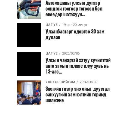
Автомашины улсын дугаар
сондгой тоогоор төгссөн бол
өнөөдөр шатахуун...
ЦАГ ҮЕ
19 цаг 20 минут
Улаанбаатарт өдөртөө 30 хэм
дулаан
ЦАГ ҮЕ
2026/08/06
Улсын чанартай хатуу хучилттай
авто замын талаас илүү хувь нь
13-аас...
УЛСТӨР НИЙГЭМ
2026/08/06
Засгийн газар энэ оныг дуустал
санхүүгийн хэмнэлтийн горимд
шилжинэ