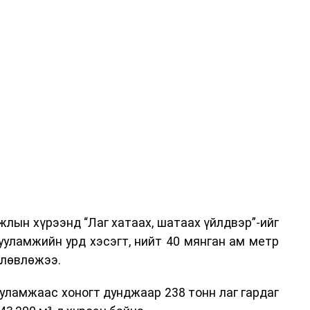
эг онол, практик хосолсон хэлбэрээр зохион
га хурлыг зохион байгуулах Үндэсний хорооны
ар, Автотээврийн үндэсний төв болон Тээврийн
аагчид чиг үүргийнхээ хүрээнд мэдээлэл өгч,
аны Зам тээврийн хяналт, төлөвлөлт, зохион
илтэн, цагдаагийн дэд хурандаа Т.Ганзориг
т, аюулгүй ажиллагаа болон олон улсын арга
х асуудлын талаар мэдээлэл өгсөн байна.
лын хүрээнд “Лаг хатаах, шатаах үйлдвэр”-ийг
 төлөөлөгчдийн тээврийн үйлчилгээг аюулгүй,
ууламжийн урд хэсэгт, нийт 40 мянган ам метр
лах, үйлчилгээний нэгдсэн стандарт, сахилга
өлөвлөжээ.
жлын нэг хэсэг гэж
Зам, тээврийн яамнаас
уламжаас хоногт дунджаар 238 тонн лаг гардаг