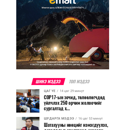
ШИНЭ МЭДЭЭ
ТОП МЭДЭЭ
ЦАГ ҮЕ
14 цаг 29 минут
COP17-ын зочид, төлөөлөгчдөд
үйлчлэх 250 орчим жолоочийг
сургалтад х...
ШУДАРГА МЭДЭЭ
16 цаг 53 минут
Шатахууны нөөцийг нэмэгдүүлэх,