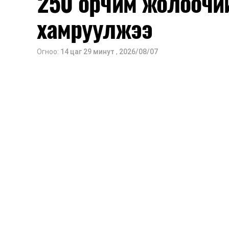
250 орчим жолоочи
хамруулжээ
Огноо:
14 цаг 29 минут
,
2026/08/07