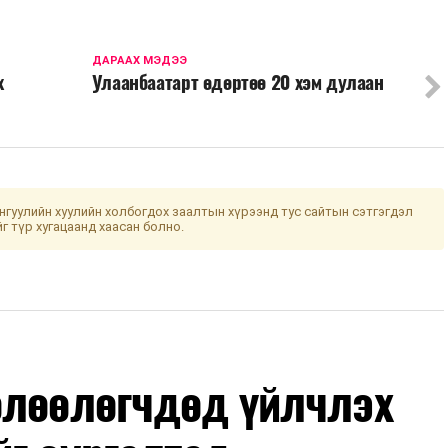
ДАРААХ МЭДЭЭ
х
Улаанбаатарт өдөртөө 20 хэм дулаан
гуулийн хуулийн холбогдох заалтын хүрээнд тус сайтын сэтгэгдэл
йг түр хугацаанд хаасан болно.
өлөөлөгчдөд үйлчлэх