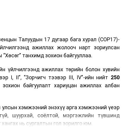
енцын Талуудын 17 дугаар бага хурал (COP17)-
үйлчилгээнд ажиллах жолооч нарт зориулсан
 “Хөсөг” танхимд зохион байгууллаа.
йн үйлчилгээнд ажиллах төрийн болон хувийн
р I, II”, “Зорчигч тээвэр III, IV”-ийн нийт
250
н зохион байгуулалт хариуцан ажиллах албан
н улсын хэмжээний энэхүү арга хэмжээний үеэр
гүй, шуурхай, соёлтой, мэргэжлийн түвшинд
 хангах нь сургалтын гол зорилго юм.