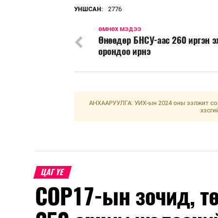
УНШСАН:
2776
ӨМНӨХ МЭДЭЭ
Өнөөдөр БНСУ-аас 260 иргэн э
орондоо ирнэ
АНХААРУУЛГА: УИХ-ын 2024 оны ээлжит сон
хэсги
ЦАГ ҮЕ
COP17-ын зочид, т