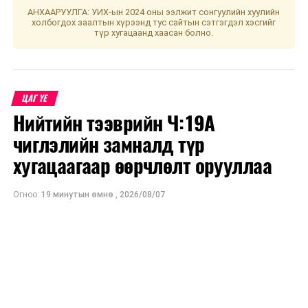
ӨМНӨХ МЭДЭЭ
АНХААРУУЛГА: УИХ-ын 2024 оны ээлжит сонгуулийн хуулийн
Засгийн газар 2020-2024 оны үйл ажиллагааны
холбогдох заалтын хүрээнд тус сайтын сэтгэгдэл хэсгийг
хөтөлбөрөө боловсруулж байна
түр хугацаанд хаасан болно.
ЦАГ ҮЕ
Нийтийн тээврийн Ч:19А
чиглэлийн замналд түр
хугацаагаар өөрчлөлт орууллаа
Огноо:
19 минутын өмнө
,
2026/08/07