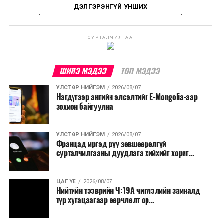
ДЭЛГЭРЭНГҮЙ УНШИХ
нутгаар 28-33 хэм дулаан байна.
УЛААНБААТАР ХОТ ОРЧМООР:
Үүлшинэ.
СУРТАЛЧИЛГАА
Бороо орохгүй. Салхи баруун өмнөөс
секундэд 4-9 метр. 28-30 хэм дулаан
ШИНЭ МЭДЭЭ
ТОП МЭДЭЭ
байна.
УЛСТӨР НИЙГЭМ
2026/08/07
БАГАНУУР ОРЧМООР:
Үүлшинэ. Бороо
Нэгдүгээр ангийн элсэлтийг E-Mongolia-аар
зохион байгуулна
орохгүй. Салхи баруун өмнөөс секундэд 4-
9 метр. 26-28 хэм дулаан байна.
УЛСТӨР НИЙГЭМ
2026/08/07
ТЭРЭЛЖ ОРЧМООР:
Үүлшинэ. Бороо
Францад иргэд рүү зөвшөөрөлгүй
орохгүй. Салхи баруун өмнөөс секундэд 3-
сурталчилгааны дуудлага хийхийг хориг...
8 метр. 26-28 хэм дулаан байна.
ЦАГ ҮЕ
2026/08/07
Нийтийн тээврийн Ч:19А чиглэлийн замналд
2026 оны наймдугаар сарын 08-нaaс
түр хугацаагаар өөрчлөлт ор...
2026 оны наймдугаар сарын 12-ныг хүртэлх
цаг агаарын урьдчилсан төлөв