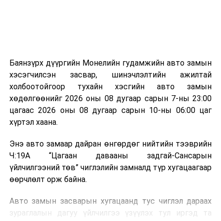
Баянзүрх дүүргийн Монелийн гудамжийн авто замын
хэсэгчилсэн засвар, шинэчлэлтийн ажилтай
холбоотойгоор тухайн хэсгийн авто замын
хөдөлгөөнийг 2026 оны 08 дугаар сарын 7-ны 23:00
цагаас 2026 оны 08 дугаар сарын 10-ны 06:00 цаг
хүртэл хаана.
Энэ авто замаар дайран өнгөрдөг нийтийн тээврийн
Ч:19А “Цагаан давааны задгай-Сансарын
үйлчилгээний төв” чиглэлийн замналд түр хугацаагаар
өөрчлөлт орж байна.
Авто замын засварын хугацаанд тус чиглэл дараах
зураглалын дагуу үйлчилгээ үзүүлэх тул иргэд та