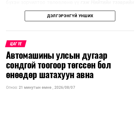
бүхэн зорчилтоо төлөвлөнө үү
гэж Нийтийн тээврийн
бодлогын газраас мэдээллээ.
ДЭЛГЭРЭНГҮЙ УНШИХ
ЦАГ ҮЕ
Автомашины улсын дугаар
сондгой тоогоор төгссөн бол
өнөөдөр шатахуун авна
Огноо:
21 минутын өмнө
,
2026/08/07