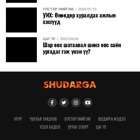
УЛСТӨР НИЙГЭМ
2024/01/10
УИХ: Өнөөдөр хуралдах ажлын
хэсгүүд
ЦАГ ҮЕ
2022/04/04
Шар өвс шатаавал шинэ өвс сайн
ургадаг гэж үнэн үү?
НҮҮР
ЧУХЛЫГ ОНЦЛОВ
УЛСТӨР НИЙГЭМ
ШУДАРГА МЭДЭЭ
ҮЗЭЛ БОДОЛ
УРЛАГ СПОРТ
ЦАГ ҮЕ