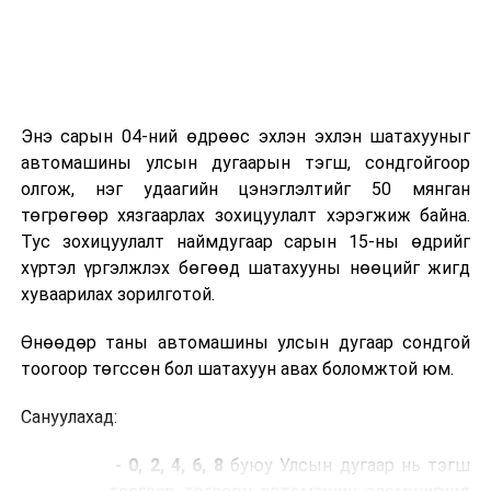
Энэ сарын 04-ний өдрөөс эхлэн эхлэн шатахууныг
автомашины улсын дугаарын тэгш, сондгойгоор
олгож, нэг удаагийн цэнэглэлтийг 50 мянган
төгрөгөөр хязгаарлах зохицуулалт хэрэгжиж байна.
Тус зохицуулалт наймдугаар сарын 15-ны өдрийг
хүртэл үргэлжлэх бөгөөд шатахууны нөөцийг жигд
хуваарилах зорилготой.
Өнөөдөр таны автомашины улсын дугаар сондгой
тоогоор төгссөн бол шатахуун авах боломжтой юм.
Сануулахад:
- 0, 2, 4, 6, 8
буюу Улсын дугаар нь тэгш