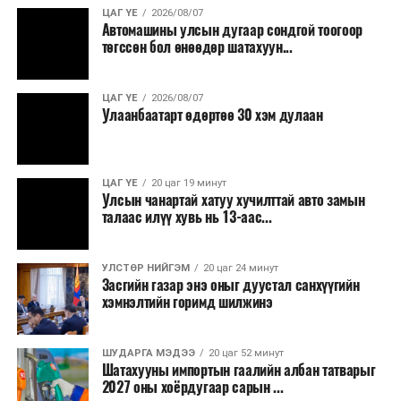
ЦАГ ҮЕ
2026/08/07
Наймдугаар сарын 8-нд баруун болон төвийн
Автомашины улсын дугаар сондгой тоогоор
төгссөн бол өнөөдөр шатахуун...
аймгуудын нутгийн зарим газраар бороо, дуу
цахилгаантай аадар бороо, 9-нд баруун болон
төвийн аймгуудын ихэнх нутаг, говь болон зүүн
ЦАГ ҮЕ
2026/08/07
аймгуудын нутгийн баруун хэсгээр, 10-нд
Улаанбаатарт өдөртөө 30 хэм дулаан
баруун аймгуудын нутгийн зүүн хэсэг, төв, зүүн,
говийн аймгуудын ихэнх нутгаар, 11-нд нутгийн
зүүн хагаст ахиухан хэмжээний бороо, дуу
ЦАГ ҮЕ
20 цаг 19 минут
цахилгаантай аадар бороо орно. Салхи ихэнх
Улсын чанартай хатуу хучилттай авто замын
талаас илүү хувь нь 13-аас...
хугацаанд секундэд 5-10 метр, 9-нд Алтайн
салбар уулс, Арц-Богдын өвөр хоолойгоор, 10,
11-нд говь, талын нутгаар секундэд 14-16 метр,
УЛСТӨР НИЙГЭМ
20 цаг 24 минут
Засгийн газар энэ оныг дуустал санхүүгийн
нутгийн зарим газраар борооны өмнө түр зуур
хэмнэлтийн горимд шилжинэ
ширүүснэ. 8-нд ихэнх нутгаар, 9-нд нутгийн зүүн
хагаст халж шөнөдөө Монгол-Алтай, Хангай,
Хөвсгөлийн уулархаг нутаг, Завхан, Заг, Байдраг
ШУДАРГА МЭДЭЭ
20 цаг 52 минут
Шатахууны импортын гаалийн албан татварыг
голын эх, Хүрэнбэлчир орчим, Тэрэлж голын
2027 оны хоёрдугаар сарын ...
хөндийгөөр 6-11 хэм, Алтайн өвөр говь