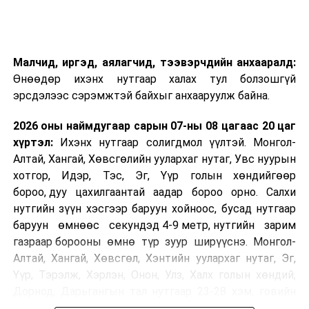
Малчид, иргэд, аялагчид, тээвэрчдийн анхааралд:
Өнөөдөр ихэнх нутгаар халах тул болзошгүй
эрсдэлээс сэрэмжтэй байхыг анхааруулж байна.
2026 оны наймдугаар сарын 07-ны 08 цагаас 20 цаг
хүртэл:
Ихэнх нутгаар солигдмол үүлтэй. Монгол-
Алтай, Хангай, Хөвсгөлийн уулархаг нутаг, Увс нуурын
хотгор, Идэр, Тэс, Эг, Үүр голын хөндийгөөр
бороо, дуу цахилгаантай аадар бороо орно. Салхи
нутгийн зүүн хэсгээр баруун хойноос, бусад нутгаар
баруун өмнөөс секундэд 4-9 метр, нутгийн зарим
газраар борооны өмнө түр зуур ширүүснэ. Монгол-
Алтай, Хангай, Хөвсгөл, Хэнтийн уулархаг нутаг, Эг,
Үүр, Тэрэлж, Хэрлэн, Онон, Улз, Халх голын хөндий,
Дорнод, Дарьгангын тал нутгаар 23-28 хэм, говийн
бүс нутгийн баруун өмнөд хэсгээр 34-39 хэм, бусад