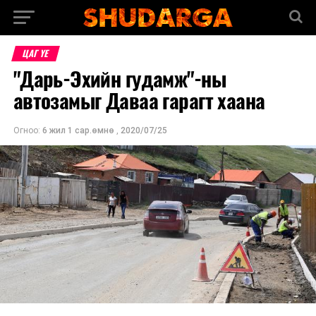
ЦАГ ҮЕ
"Дарь-Эхийн гудамж"-ны
автозамыг Даваа гарагт хаана
Огноо:
6 жил 1 сар.өмнө
,
2020/07/25