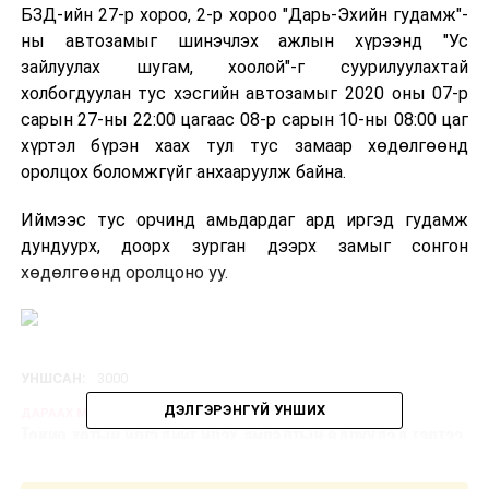
БЗД-ийн 27-р хороо, 2-р хороо "Дарь-Эхийн гудамж"-
ны автозамыг шинэчлэх ажлын хүрээнд "Ус
зайлуулах шугам, хоолой"-г суурилуулахтай
холбогдуулан тус хэсгийн автозамыг 2020 оны 07-р
сарын 27-ны 22:00 цагаас 08-р сарын 10-ны 08:00 цаг
хүртэл бүрэн хаах тул тус замаар хөдөлгөөнд
оролцох боломжгүйг анхааруулж байна.
Иймээс тус орчинд амьдардаг ард иргэд гудамж
дундуурх, доорх зурган дээрх замыг сонгон
хөдөлгөөнд оролцоно уу.
УНШСАН:
3000
ДЭЛГЭРЭНГҮЙ УНШИХ
ДАРААХ МЭДЭЭ
Токио хотын иргэдийг ирэх амралтын өдрүүдэд гэртээ
байхыг уриалжээ