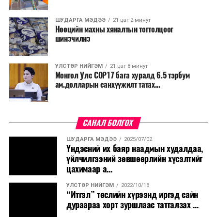
орчмоор 23-28 хэм, Их нууруудын хотгор,
говийн бүс нутгийн өмнөд хэсэг, Дорнод,
ШУДАРГА МЭДЭЭ
21 цаг 2 минут
Нөөцийн махны хяналтын тогтолцоог
Дарьгангын тал нутгаар 18-23 хэм, бусад
шинэчилнэ
нутгаар 12-17 хэм, өдөртөө Монгол-Алтай,
Хангай, Хөвсгөл, Хэнтийн уулархаг нутаг, Эг, Үүр,
Тэрэлж, Хэрлэн, Онон, Улз, Халх голын хөндий,
УЛСТӨР НИЙГЭМ
21 цаг 8 минут
Монгол Улс COP17 бага хуралд 6.5 тэрбум
Дорнод, Дарьгангын тал нутгаар 23-28 хэм, Их
ам.долларын санхүүжилт татах...
нууруудын хотгор, говийн бүс нутгийн өмнөд
хэсгээр 35-40 хэм, бусад нутгаар 28-33 хэм
дулаан байна. Наймдугаар сарын 9-нд баруун
САНАЛ БОЛГОХ
болон төвийн аймгуудын нутгийн хойд хэсгээр,
10, 11-нд ихэнх нутгаар сэрүүснэ.
ШУДАРГА МЭДЭЭ
2025/07/02
Үндэсний их баяр наадмын худалдаа,
үйлчилгээний зөвшөөрлийн хүсэлтийг
цахимаар а...
УЛСТӨР НИЙГЭМ
2022/10/18
“Итгэл” төслийн хүрээнд иргэд сайн
дураараа хорт зуршлаас татгалзах ...