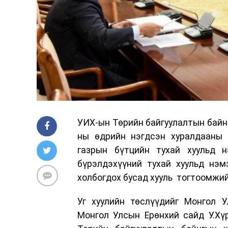
УИХ-ын Төрийн байгуулалтын байнг
ны өдрийн нэгдсэн хуралдааны д
газрын бүтцийн тухай хуульд н
бүрэлдэхүүний тухай хуульд нэм
холбогдох бусад хууль тогтоомжий
Уг хуулийн төслүүдийг Монгол 
Монгол Улсын Ерөнхий сайд У.Хү