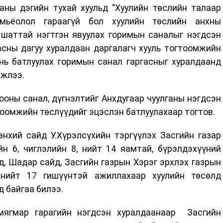
аны дэгийн тухай хуульд “Хуулийн төслийн талаар
мьёолол гараагүй бол хуулийн төслийн анхны
 шаттай нэгтгэн явуулах горимын саналыг нэгдсэн
асны дагуу хуралдаан даргалагч хууль тогтоомжийн
нь батлуулах горимын санал гаргасныг хуралдаанд
мжлээ.
оны санал, дүгнэлтийг Анхдугаар чуулганы нэгдсэн
тоомжийн төслүүдийг эцэслэн батлуулахаар тогтов.
нхий сайд У.Хүрэлсүхийн тэргүүлэх Засгийн газар
йн 6, чиглэлийн 8, нийт 14 яамтай, бүрэлдэхүүний
, Шадар сайд, Засгийн газрын Хэрэг эрхлэх газрын
 нийт 17 гишүүнтэй ажиллахаар хуулийн төсөлд
 байгаа билээ.
мягмар гарагийн нэгдсэн хуралдаанаар Засгийн