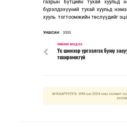
газрын бүтцийн тухай хуульд н
бүрэлдэхүүний тухай хуульд нэмэ
хууль тогтоомжийн төслүүдийг эц
УНШСАН:
3553
ӨМНӨХ МЭДЭЭ
Үс шинээр үргээлгэх буюу зас
тохиромжгүй
АНХААРУУЛГА: УИХ-ын 2024 оны ээлжит сон
хэсги