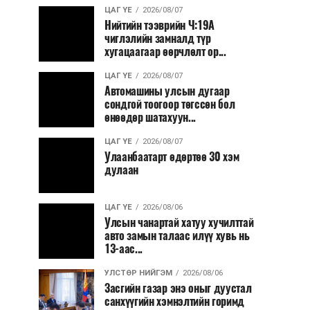
ЦАГ ҮЕ
2026/08/07
Нийтийн тээврийн Ч:19А
чиглэлийн замналд түр
хугацаагаар өөрчлөлт ор...
ЦАГ ҮЕ
2026/08/07
Автомашины улсын дугаар
сондгой тоогоор төгссөн бол
өнөөдөр шатахуун...
ЦАГ ҮЕ
2026/08/07
Улаанбаатарт өдөртөө 30 хэм
дулаан
ЦАГ ҮЕ
2026/08/06
Улсын чанартай хатуу хучилттай
авто замын талаас илүү хувь нь
13-аас...
УЛСТӨР НИЙГЭМ
2026/08/06
Засгийн газар энэ оныг дуустал
санхүүгийн хэмнэлтийн горимд