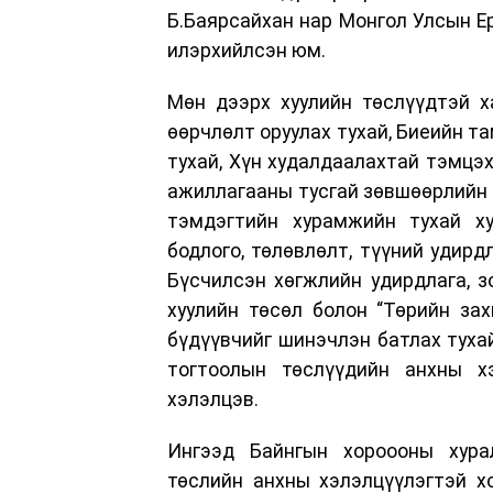
Б.Баярсайхан нар Монгол Улсын Ер
илэрхийлсэн юм.
Мөн дээрх хуулийн төслүүдтэй х
өөрчлөлт оруулах тухай, Биеийн та
тухай, Хүн худалдаалахтай тэмцэх
ажиллагааны тусгай зөвшөөрлийн т
тэмдэгтийн хурамжийн тухай ху
бодлого, төлөвлөлт, түүний удирд
Бүсчилсэн хөгжлийн удирдлага, з
хуулийн төсөл болон “Төрийн зах
бүдүүвчийг шинэчлэн батлах тухай
тогтоолын төслүүдийн анхны хэ
хэлэлцэв.
Ингээд Байнгын хороооны хура
төслийн анхны хэлэлцүүлэгтэй х