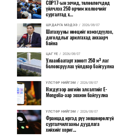
COP17-ын зочид, төлөөлөгчдөд
үйлчлэх 250 орчим жолоочийг
сургалтад х...
ШУДАРГА МЭДЭЭ
2026/08/07
Шатахууны нөөцийг нэмэгдүүлэх,
доголдлыг арилгахад анхаарч
байна
ЦАГ ҮЕ
2026/08/07
Улаанбаатарт хоногт 250 м³ лаг
боловсруулах үйлдвэр байгуулна
УЛСТӨР НИЙГЭМ
2026/08/07
Нэгдүгээр ангийн элсэлтийг E-
Mongolia-аар зохион байгуулна
УЛСТӨР НИЙГЭМ
2026/08/07
Францад иргэд рүү зөвшөөрөлгүй
сурталчилгааны дуудлага
хийхийг хориг...