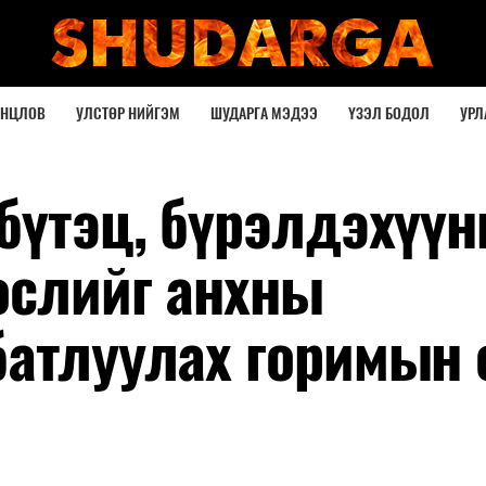
ОНЦЛОВ
УЛСТӨР НИЙГЭМ
ШУДАРГА МЭДЭЭ
ҮЗЭЛ БОДОЛ
УРЛ
бүтэц, бүрэлдэхүүн
өслийг анхны
батлуулах горимын 