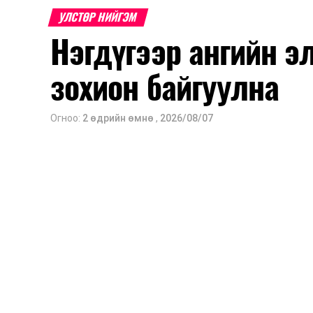
УЛСТӨР НИЙГЭМ
Нэгдүгээр ангийн э
зохион байгуулна
Огноо:
2 өдрийн өмнө
,
2026/08/07